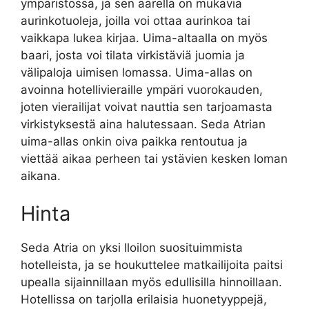
ympäristössä, ja sen äärellä on mukavia
aurinkotuoleja, joilla voi ottaa aurinkoa tai
vaikkapa lukea kirjaa. Uima-altaalla on myös
baari, josta voi tilata virkistäviä juomia ja
välipaloja uimisen lomassa. Uima-allas on
avoinna hotellivieraille ympäri vuorokauden,
joten vierailijat voivat nauttia sen tarjoamasta
virkistyksestä aina halutessaan. Seda Atrian
uima-allas onkin oiva paikka rentoutua ja
viettää aikaa perheen tai ystävien kesken loman
aikana.
Hinta
Seda Atria on yksi Iloilon suosituimmista
hotelleista, ja se houkuttelee matkailijoita paitsi
upealla sijainnillaan myös edullisilla hinnoillaan.
Hotellissa on tarjolla erilaisia huonetyyppejä,