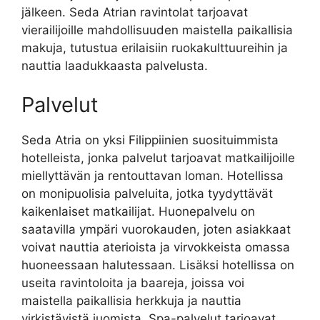
jälkeen. Seda Atrian ravintolat tarjoavat
vierailijoille mahdollisuuden maistella paikallisia
makuja, tutustua erilaisiin ruokakulttuureihin ja
nauttia laadukkaasta palvelusta.
Palvelut
Seda Atria on yksi Filippiinien suosituimmista
hotelleista, jonka palvelut tarjoavat matkailijoille
miellyttävän ja rentouttavan loman. Hotellissa
on monipuolisia palveluita, jotka tyydyttävät
kaikenlaiset matkailijat. Huonepalvelu on
saatavilla ympäri vuorokauden, joten asiakkaat
voivat nauttia aterioista ja virvokkeista omassa
huoneessaan halutessaan. Lisäksi hotellissa on
useita ravintoloita ja baareja, joissa voi
maistella paikallisia herkkuja ja nauttia
virkistävistä juomista. Spa-palvelut tarjoavat