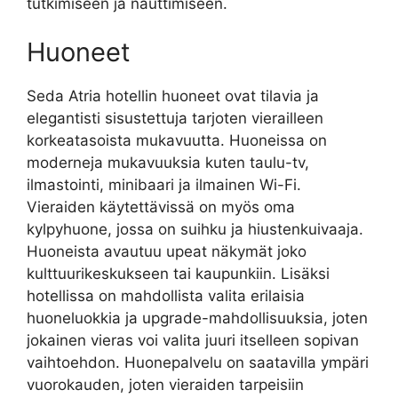
tutkimiseen ja nauttimiseen.
Huoneet
Seda Atria hotellin huoneet ovat tilavia ja
elegantisti sisustettuja tarjoten vierailleen
korkeatasoista mukavuutta. Huoneissa on
moderneja mukavuuksia kuten taulu-tv,
ilmastointi, minibaari ja ilmainen Wi-Fi.
Vieraiden käytettävissä on myös oma
kylpyhuone, jossa on suihku ja hiustenkuivaaja.
Huoneista avautuu upeat näkymät joko
kulttuurikeskukseen tai kaupunkiin. Lisäksi
hotellissa on mahdollista valita erilaisia
huoneluokkia ja upgrade-mahdollisuuksia, joten
jokainen vieras voi valita juuri itselleen sopivan
vaihtoehdon. Huonepalvelu on saatavilla ympäri
vuorokauden, joten vieraiden tarpeisiin