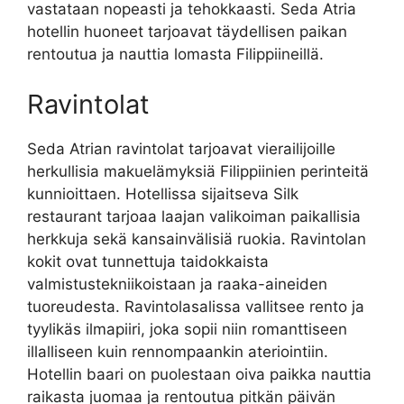
vastataan nopeasti ja tehokkaasti. Seda Atria
hotellin huoneet tarjoavat täydellisen paikan
rentoutua ja nauttia lomasta Filippiineillä.
Ravintolat
Seda Atrian ravintolat tarjoavat vierailijoille
herkullisia makuelämyksiä Filippiinien perinteitä
kunnioittaen. Hotellissa sijaitseva Silk
restaurant tarjoaa laajan valikoiman paikallisia
herkkuja sekä kansainvälisiä ruokia. Ravintolan
kokit ovat tunnettuja taidokkaista
valmistustekniikoistaan ja raaka-aineiden
tuoreudesta. Ravintolasalissa vallitsee rento ja
tyylikäs ilmapiiri, joka sopii niin romanttiseen
illalliseen kuin rennompaankin ateriointiin.
Hotellin baari on puolestaan oiva paikka nauttia
raikasta juomaa ja rentoutua pitkän päivän