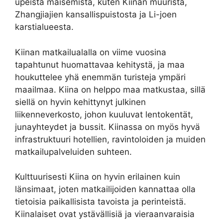
upeista maisemista, kuten Kiinan muurista,
Zhangjiajien kansallispuistosta ja Li-joen
karstialueesta.
Kiinan matkailualalla on viime vuosina
tapahtunut huomattavaa kehitystä, ja maa
houkuttelee yhä enemmän turisteja ympäri
maailmaa. Kiina on helppo maa matkustaa, sillä
siellä on hyvin kehittynyt julkinen
liikenneverkosto, johon kuuluvat lentokentät,
junayhteydet ja bussit. Kiinassa on myös hyvä
infrastruktuuri hotellien, ravintoloiden ja muiden
matkailupalveluiden suhteen.
Kulttuurisesti Kiina on hyvin erilainen kuin
länsimaat, joten matkailijoiden kannattaa olla
tietoisia paikallisista tavoista ja perinteistä.
Kiinalaiset ovat ystävällisiä ja vieraanvaraisia