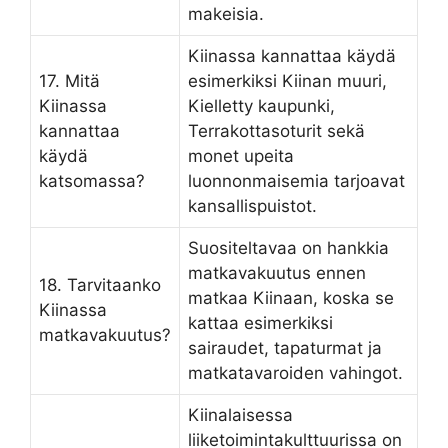
makeisia.
Kiinassa kannattaa käydä
17. Mitä
esimerkiksi Kiinan muuri,
Kiinassa
Kielletty kaupunki,
kannattaa
Terrakottasoturit sekä
käydä
monet upeita
katsomassa?
luonnonmaisemia tarjoavat
kansallispuistot.
Suositeltavaa on hankkia
matkavakuutus ennen
18. Tarvitaanko
matkaa Kiinaan, koska se
Kiinassa
kattaa esimerkiksi
matkavakuutus?
sairaudet, tapaturmat ja
matkatavaroiden vahingot.
Kiinalaisessa
liiketoimintakulttuurissa on