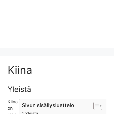
Kiina
Yleistä
Kiina
Sivun sisällysluettelo
on
Yleistä