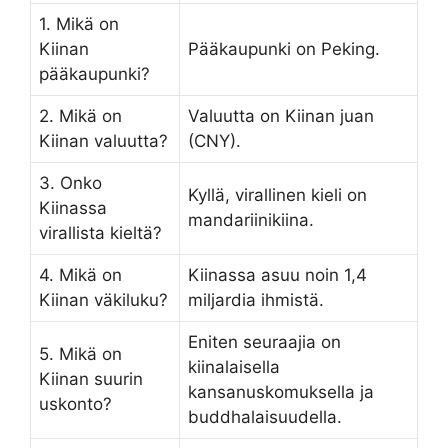
1. Mikä on
Kiinan
Pääkaupunki on Peking.
pääkaupunki?
2. Mikä on
Valuutta on Kiinan juan
Kiinan valuutta?
(CNY).
3. Onko
Kyllä, virallinen kieli on
Kiinassa
mandariinikiina.
virallista kieltä?
4. Mikä on
Kiinassa asuu noin 1,4
Kiinan väkiluku?
miljardia ihmistä.
Eniten seuraajia on
5. Mikä on
kiinalaisella
Kiinan suurin
kansanuskomuksella ja
uskonto?
buddhalaisuudella.