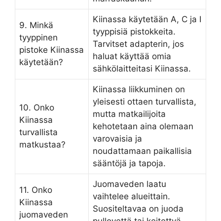
Kiinassa käytetään A, C ja I
9. Minkä
tyyppisiä pistokkeita.
tyyppinen
Tarvitset adapterin, jos
pistoke Kiinassa
haluat käyttää omia
käytetään?
sähkölaitteitasi Kiinassa.
Kiinassa liikkuminen on
yleisesti ottaen turvallista,
10. Onko
mutta matkailijoita
Kiinassa
kehotetaan aina olemaan
turvallista
varovaisia ja
matkustaa?
noudattamaan paikallisia
sääntöjä ja tapoja.
Juomaveden laatu
11. Onko
vaihtelee alueittain.
Kiinassa
Suositeltavaa on juoda
juomaveden