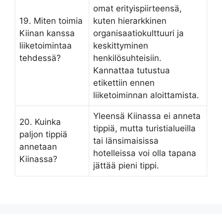
omat erityispiirteensä,
19. Miten toimia
kuten hierarkkinen
Kiinan kanssa
organisaatiokulttuuri ja
liiketoimintaa
keskittyminen
tehdessä?
henkilösuhteisiin.
Kannattaa tutustua
etikettiin ennen
liiketoiminnan aloittamista.
Yleensä Kiinassa ei anneta
20. Kuinka
tippiä, mutta turistialueilla
paljon tippiä
tai länsimaisissa
annetaan
hotelleissa voi olla tapana
Kiinassa?
jättää pieni tippi.