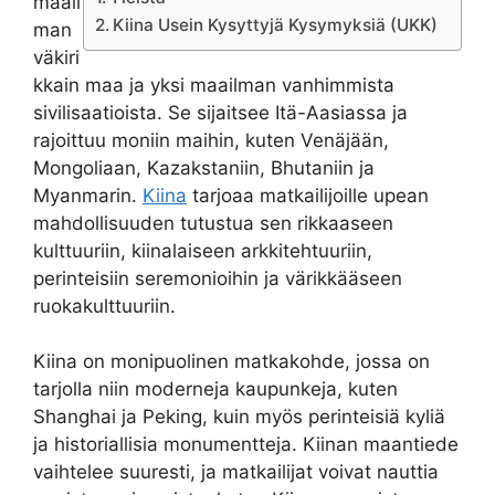
maail
Kiina Usein Kysyttyjä Kysymyksiä (UKK)
man
väkiri
kkain maa ja yksi maailman vanhimmista
sivilisaatioista. Se sijaitsee Itä-Aasiassa ja
rajoittuu moniin maihin, kuten Venäjään,
Mongoliaan, Kazakstaniin, Bhutaniin ja
Myanmarin.
Kiina
tarjoaa matkailijoille upean
mahdollisuuden tutustua sen rikkaaseen
kulttuuriin, kiinalaiseen arkkitehtuuriin,
perinteisiin seremonioihin ja värikkääseen
ruokakulttuuriin.
Kiina on monipuolinen matkakohde, jossa on
tarjolla niin moderneja kaupunkeja, kuten
Shanghai ja Peking, kuin myös perinteisiä kyliä
ja historiallisia monumentteja. Kiinan maantiede
vaihtelee suuresti, ja matkailijat voivat nauttia