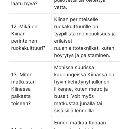
pullovettä tai keitettyä
laatu hyvä?
vettä.
Kiinan perinteiselle
12. Mikä on
ruokakulttuurille on
Kiinan
tyypillistä monipuolisuus ja
perinteinen
erilaiset
ruokakulttuuri?
ruuanlaittotekniikat, kuten
höyrytys ja paistaminen.
Monissa suurissa
13. Miten
kaupungeissa Kiinassa on
matkustan
hyvin kehittynyt julkinen
Kiinassa
liikenne, kuten metro ja
paikasta
bussit. Voit myös
toiseen?
matkustaa junalla tai
sisäisillä lennoilla.
Ennen matkaa Kiinaan