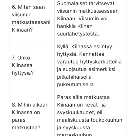
Suomalaiset tarvitsevat
6. Miten saan
viisumin matkustaessaan
viisumin
Kiinaan. Viisumin voi
matkustaessani
hankkia Kiinan
Kiinaan?
suurlähetystöstä.
Kyllä, Kiinassa esiintyy
hyttysiä. Kannattaa
7. Onko
varautua hyttyskarkotteilla
Kiinassa
ja suojautua esimerkiksi
hyttysiä?
pitkähihaisella
pukeutumisella.
Paras aika matkustaa
8. Mihin aikaan
Kiinaan on kevät- ja
Kiinassa on
syyskuukaudet, eli
paras
maaliskuusta toukokuuhun
matkustaa?
ja syyskuusta
marraskuuhun.