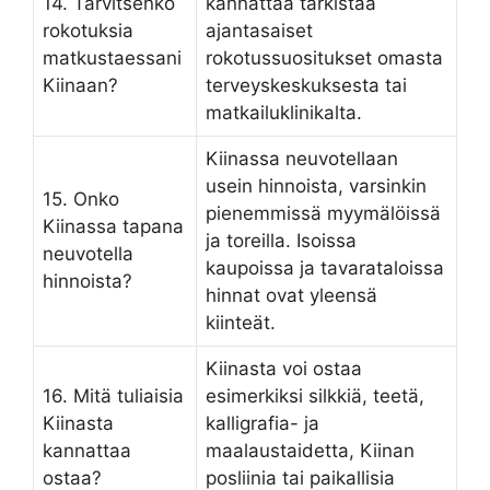
14. Tarvitsenko
kannattaa tarkistaa
rokotuksia
ajantasaiset
matkustaessani
rokotussuositukset omasta
Kiinaan?
terveyskeskuksesta tai
matkailuklinikalta.
Kiinassa neuvotellaan
usein hinnoista, varsinkin
15. Onko
pienemmissä myymälöissä
Kiinassa tapana
ja toreilla. Isoissa
neuvotella
kaupoissa ja tavarataloissa
hinnoista?
hinnat ovat yleensä
kiinteät.
Kiinasta voi ostaa
16. Mitä tuliaisia
esimerkiksi silkkiä, teetä,
Kiinasta
kalligrafia- ja
kannattaa
maalaustaidetta, Kiinan
ostaa?
posliinia tai paikallisia