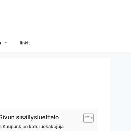
a
linkit
Sivun sisällysluettelo
Kaupunkien katuruokakojuja