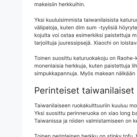
makeisiin herkkuihin.
Yksi kuuluisimmista taiwanilaisista katuruo
välipaloja, kuten dim sum -tyylisiä höyrytet
kojulta voi ostaa esimerkiksi paistettuja mu
tarjoiltuja juuressipsejä. Xiaochi on loist
Toinen suosittu katuruokakoju on Raohe-kat
monenlaisia herkkuja, kuten paistettuja li
simpukkapannuja. Myös makean nälkään on ta
Perinteiset taiwanilaiset
Taiwanilaiseen ruokakulttuuriin kuuluu mon
Yksi suosittu perinneruoka on xiao long bao,
Taiwanissa ja niiden valmistamiseen on kehi
Toinen perinteinen herkku on stinky tofu,