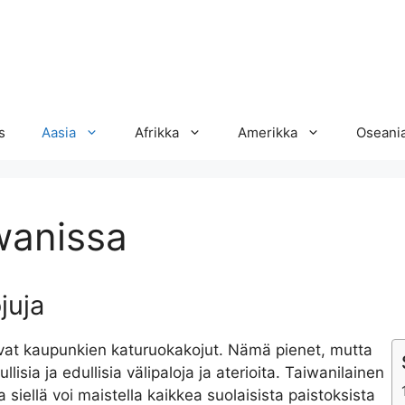
s
Aasia
Afrikka
Amerikka
Oseani
wanissa
juja
ovat kaupunkien katuruokakojut. Nämä pienet, mutta
lisia ja edullisia välipaloja ja aterioita. Taiwanilainen
 siellä voi maistella kaikkea suolaisista paistoksista