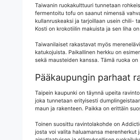
Taiwanin ruokakulttuuri tunnetaan rohkeist
fermentoitu tofu on saanut nimensä vahva
kullanruskeaksi ja tarjoillaan usein chili-
Kosti on krokotiilin makuista ja sen liha o
Taiwanilaiset rakastavat myös mereneläviä 
katukojuista. Paikallinen herkku on esimer
sekä mausteiden kanssa. Tämä ruoka on pa
Pääkaupungin parhaat ra
Taipein kaupunki on täynnä upeita ravintolo
joka tunnetaan erityisesti dumplingeistaan
maun ja rakenteen. Paikka on erittäin suo
Toinen suosittu ravintolakohde on Addicti
josta voi valita haluamansa merenherkut j
ainutlaatuisen ja elämyksellisen ruokail