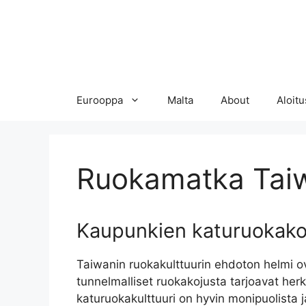
Eurooppa
Malta
About
Aloitu
Ruokamatka Tai
Kaupunkien katuruokako
Taiwanin ruokakulttuurin ehdoton helmi 
tunnelmalliset ruokakojusta tarjoavat herkul
katuruokakulttuuri on hyvin monipuolista ja