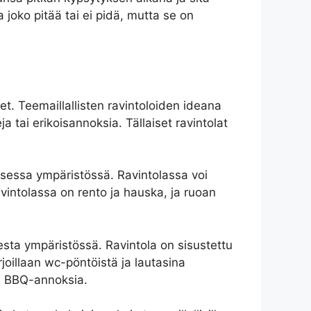
 joko pitää tai ei pidä, mutta se on
et. Teemaillallisten ravintoloiden ideana
ja tai erikoisannoksia. Tällaiset ravintolat
isessa ympäristössä. Ravintolassa voi
vintolassa on rento ja hauska, ja ruoan
sesta ympäristössä. Ravintola on sisustettu
rjoillaan wc-pöntöistä ja lautasina
ia BBQ-annoksia.