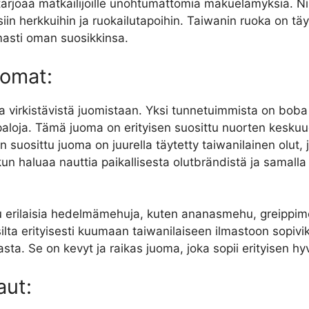
arjoaa matkailijoille unohtumattomia makuelämyksiä. Niin
iin herkkuihin ja ruokailutapoihin. Taiwanin ruoka on tä
rmasti oman suosikkinsa.
uomat:
ja virkistävistä juomistaan. Yksi tunnetuimmista on bob
aloja. Tämä juoma on erityisen suosittu nuorten keskuud
suosittu juoma on juurella täytetty taiwanilainen olut,
kun haluaa nauttia paikallisesta olutbrändistä ja samalla
uu erilaisia hedelmämehuja, kuten ananasmehu, greipp
silta erityisesti kuumaan taiwanilaiseen ilmastoon sopiv
asta. Se on kevyt ja raikas juoma, joka sopii erityisen hy
aut: