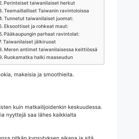
Perinteiset taiwanilaiset herkut
Teemaillalliset Taiwanin ravintoloissa
Tunnetut taiwanilaiset juomat:
Eksoottiset ja rohkeat maut:
Pääkaupungin parhaat ravintolat:
Taiwanilaiset jälkiruoat
Meren antimet taiwanilaisessa keittiössä
Ruokamatka halki maaseudun
okia, makeisia ja smoothieita.
llisten kuin matkailijoidenkin keskuudessa.
sia nyyttejä saa lähes kaikkialta
unsa pitkän kypsytyksen aikana ja sitä