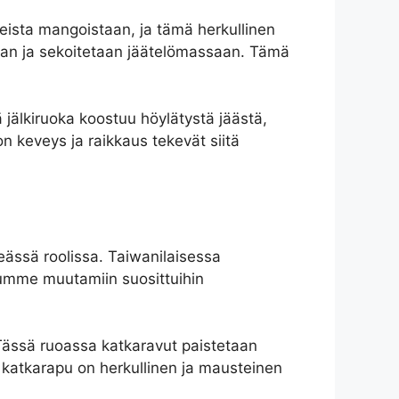
keista mangoistaan, ja tämä herkullinen
aan ja sekoitetaan jäätelömassaan. Tämä
ä jälkiruoka koostuu höylätystä jäästä,
on keveys ja raikkaus tekevät siitä
eässä roolissa. Taiwanilaisessa
stumme muutamiin suosittuihin
 Tässä ruoassa katkaravut paistetaan
ao katkarapu on herkullinen ja mausteinen