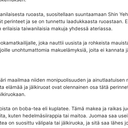
nilaisesta ruoasta, suositellaan suuntaamaan Shin Yeh -
kät perinteet ja se on tunnettu laadukkaasta ruoastaan. 
n erilaisia taiwanilaisia makuja yhdessä ateriassa.
amatkailijalle, joka nauttii uusista ja rohkeista mauist
joille unohtumattomia makuelämyksiä, joita ei kannata jä
mpäri maailmaa niiden monipuolisuuden ja ainutlaatuisen 
a elämää ja jälkiruoat ovat olennainen osa tätä perinnet
lkiruokaan.
ruoista on boba-tea eli kuplatee. Tämä makea ja raikas 
ta, kuten hedelmäsiirappia tai maitoa. Juomaa saa usein m
tea on suosittu välipala tai jälkiruoka, ja sitä saa lähes