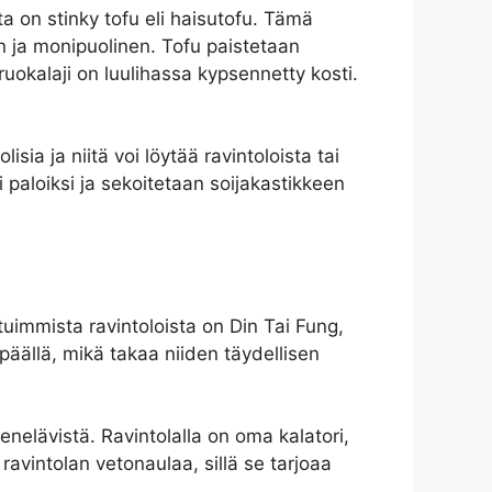
a on stinky tofu eli haisutofu. Tämä
n ja monipuolinen. Tofu paistetaan
 ruokalaji on luulihassa kypsennetty kosti.
ia ja niitä voi löytää ravintoloista tai
 paloiksi ja sekoitetaan soijakastikkeen
ituimmista ravintoloista on Din Tai Fung,
päällä, mikä takaa niiden täydellisen
nelävistä. Ravintolalla on oma kalatori,
avintolan vetonaulaa, sillä se tarjoaa