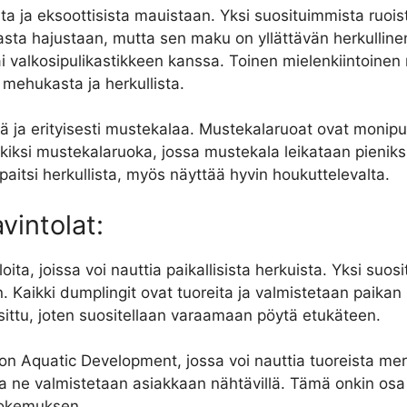
a ja eksoottisista mauistaan. Yksi suosituimmista ruoist
sta hajustaan, mutta sen maku on yllättävän herkulline
 tai valkosipulikastikkeen kanssa. Toinen mielenkiintoinen
n mehukasta ja herkullista.
ja erityisesti mustekalaa. Mustekalaruoat ovat monipuolis
kiksi mustekalaruoka, jossa mustekala leikataan pieniksi
itsi herkullista, myös näyttää hyvin houkuttelevalta.
vintolat:
ita, joissa voi nauttia paikallisista herkuista. Yksi suos
. Kaikki dumplingit ovat tuoreita ja valmistetaan paikan 
sittu, joten suositellaan varaamaan pöytä etukäteen.
on Aquatic Development, jossa voi nauttia tuoreista mere
a ne valmistetaan asiakkaan nähtävillä. Tämä onkin osa r
ukokemuksen.