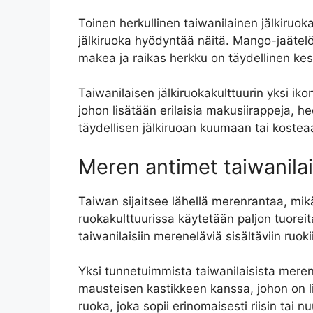
Toinen herkullinen taiwanilainen jälkiruo
jälkiruoka hyödyntää näitä. Mango-jaäte
makea ja raikas herkku on täydellinen kes
Taiwanilaisen jälkiruokakulttuurin yksi ik
johon lisätään erilaisia makusiirappeja, h
täydellisen jälkiruoan kuumaan tai kostea
Meren antimet taiwanilai
Taiwan sijaitsee lähellä merenrantaa, mikä
ruokakulttuurissa käytetään paljon tuorei
taiwanilaisiin mereneläviä sisältäviin ruoki
Yksi tunnetuimmista taiwanilaisista meren
mausteisen kastikkeen kanssa, johon on lis
ruoka, joka sopii erinomaisesti riisin tai 