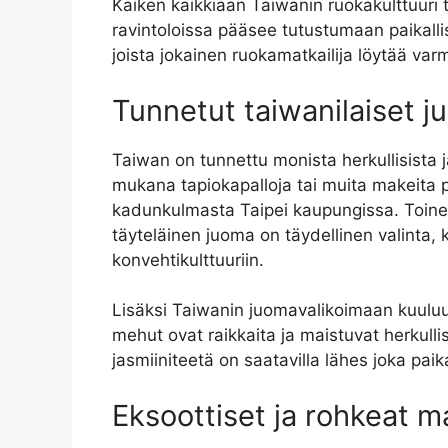
Kaiken kaikkiaan Taiwanin ruokakulttuuri t
ravintoloissa pääsee tutustumaan paikallis
joista jokainen ruokamatkailija löytää va
Tunnetut taiwanilaiset j
Taiwan on tunnettu monista herkullisista 
mukana tapiokapalloja tai muita makeita p
kadunkulmasta Taipei kaupungissa. Toinen 
täyteläinen juoma on täydellinen valinta, 
konvehtikulttuuriin.
Lisäksi Taiwanin juomavalikoimaan kuul
mehut ovat raikkaita ja maistuvat herkulli
jasmiiniteetä on saatavilla lähes joka paik
Eksoottiset ja rohkeat m