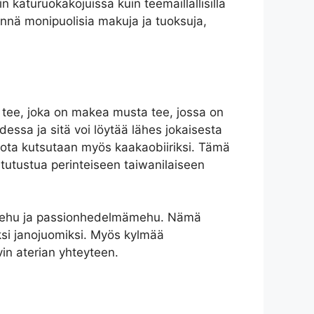
 katuruokakojuissa kuin teemaillallisilla
ynnä monipuolisia makuja ja tuoksuja,
a tee, joka on makea musta tee, jossa on
essa ja sitä voi löytää lähes jokaisesta
 jota kutsutaan myös kaakaobiiriksi. Tämä
 tutustua perinteiseen taiwanilaiseen
imehu ja passionhedelmämehu. Nämä
iksi janojuomiksi. Myös kylmää
vin aterian yhteyteen.