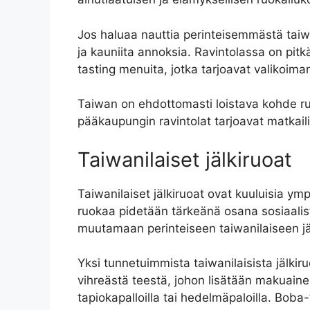
Jos haluaa nauttia perinteisemmästä taiwa
ja kauniita annoksia. Ravintolassa on pit
tasting menuita, jotka tarjoavat valikoima
Taiwan on ehdottomasti loistava kohde ruok
pääkaupungin ravintolat tarjoavat matkaili
Taiwanilaiset jälkiruoat
Taiwanilaiset jälkiruoat ovat kuuluisia y
ruokaa pidetään tärkeänä osana sosiaalist
muutamaan perinteiseen taiwanilaiseen jä
Yksi tunnetuimmista taiwanilaisista jälki
vihreästä teestä, johon lisätään makuainei
tapiokapalloilla tai hedelmäpaloilla. Boba-