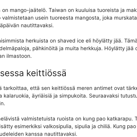
ka on mango-jaätelö. Taiwan on kuuluisa tuoreista ja ma
lö valmistetaan usein tuoreesta mangosta, joka murskat
äpäivän nautittavaksi.
onisimmista herkuista on shaved ice eli höylätty jää. Täm
edelmäpaloja, pähkinöitä ja muita herkkuja. Höylätty jää 
an ilmastoon.
sessa keittiössä
 tarkoittaa, että sen keittiössä meren antimet ovat tärk
ta kalaruokia, äyriäisiä ja simpukoita. Seuraavaksi tutu
in.
elävistä valmistetuista ruoista on kung pao katkarapu.
ätty esimerkiksi valkosipulia, sipulia ja chiliä. Kung p
nuudeleiden kanssa nautittavaksi.