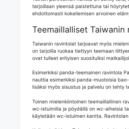
tarjoillaan yleensä paistettuna tai höyryt
ehdottomasti kokeilemisen arvoinen elämy
Teemaillalliset Taiwanin 
Taiwanin ravintolat tarjoavat myös mielenk
on tarjoilla ruokaa tiettyyn teemaan liittye
ovat tulleet erityisen suosituiksi matkaili
Esimerkiksi panda-teemainen ravintola Pa
nauttia esimerkiksi panda-muotoisia bao-p
lisäksi myös sisustus ja palvelu on teht
Toinen mielenkiintoinen teemaillallinen ra
wc-istuimilla ja pöydällä on wc-aiheisia ta
käytetään wc-istuimen kantta. Ravintolan r