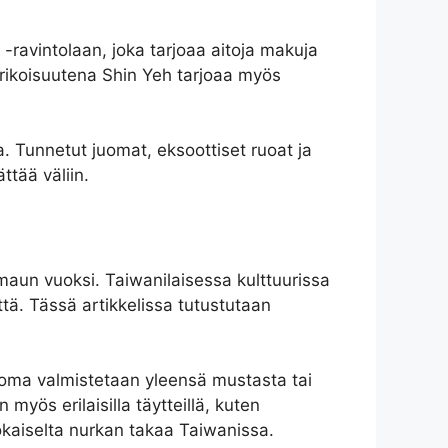
ravintolaan, joka tarjoaa aitoja makuja
Erikoisuutena Shin Yeh tarjoaa myös
a. Tunnetut juomat, eksoottiset ruoat ja
ttää väliin.
maun vuoksi. Taiwanilaisessa kulttuurissa
tä. Tässä artikkelissa tutustutaan
juoma valmistetaan yleensä mustasta tai
yös erilaisilla täytteillä, kuten
 jokaiselta nurkan takaa Taiwanissa.