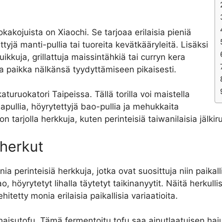
kakojuista on Xiaochi. Se tarjoaa erilaisia pieniä
tyjä manti-pullia tai tuoreita kevätkääryleitä. Lisäksi
ikkuja, grillattuja maissintähkiä tai curryn kera
ava paikka nälkänsä tyydyttämiseen pikaisesti.
uruokatori Taipeissa. Tällä torilla voi maistella
hapullia, höyrytettyjä bao-pullia ja mehukkaita
rjolla herkkuja, kuten perinteisiä taiwanilaisia jälkiru
 herkut
ia perinteisiä herkkuja, jotka ovat suosittuja niin paika
 höyrytetyt lihalla täytetyt taikinanyytit. Näitä herkulli
tetty monia erilaisia paikallisia variaatioita.
 haisutofu. Tämä fermentoitu tofu saa ainutlaatuisen haj