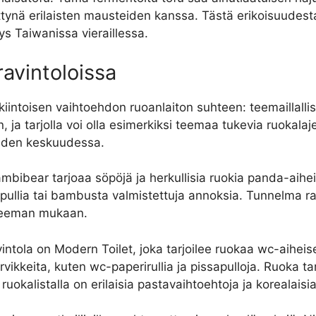
ettynä erilaisten mausteiden kanssa. Tästä erikoisuudesta
s Taiwanissa vieraillessa.
ravintoloissa
iintoisen vaihtoehdon ruoanlaiton suhteen: teemaillallis
n, ja tarjolla voi olla esimerkiksi teemaa tukevia ruokalaje
joiden keskuudessa.
mbibear tarjoaa söpöjä ja herkullisia ruokia panda-aihe
ullia tai bambusta valmistettuja annoksia. Tunnelma ra
y teeman mukaan.
vintola on Modern Toilet, joka tarjoilee ruokaa wc-aihei
rvikkeita, kuten wc-paperirullia ja pissapulloja. Ruoka ta
uokalistalla on erilaisia pastavaihtoehtoja ja korealais