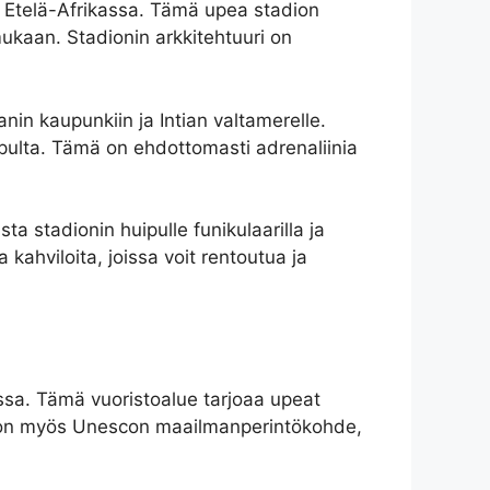
Etelä-Afrikassa. Tämä upea stadion
kaan. Stadionin arkkitehtuuri on
in kaupunkiin ja Intian valtamerelle.
uipulta. Tämä on ehdottomasti adrenaliinia
sta stadionin huipulle funikulaarilla ja
 kahviloita, joissa voit rentoutua ja
assa. Tämä vuoristoalue tarjoaa upeat
to on myös Unescon maailmanperintökohde,