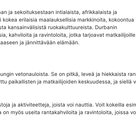
 ja sekoituksestaan intialaista, afrikkalaista ja
kokea erilaisia ​​maalauksellisia markkinoita, kokoontua 
ista kansainvälisistä ruokakulttuureista. Durbanin
kahviloita ja ravintoloita, jotka tarjoavat matkailijoille
aaseen ja jännittävään elämään.
ngin vetonauloista. Se on pitkä, leveä ja hiekkaista ran
ittu paikallisten ja matkailijoiden keskuudessa, ja siellä
a ja aktiviteetteja, joista voi nauttia. Voit kokeilla esim
 on myös useita rantakahviloita ja ravintoloita, joissa voi