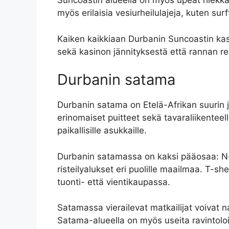
Suncoastin alueella on myös upeat hiekkara
myös erilaisia ​​vesiurheilulajeja, kuten sur
Kaiken kaikkiaan Durbanin Suncoastin kasin
sekä kasinon jännityksestä että rannan re
Durbanin satama
Durbanin satama on Etelä-Afrikan suurin j
erinomaiset puitteet sekä tavaraliikenteel
paikallisille asukkaille.
Durbanin satamassa on kaksi pääosaa: N-s
risteilyalukset eri puolille maailmaa. T-s
tuonti- että vientikaupassa.
Satamassa vierailevat matkailijat voivat n
Satama-alueella on myös useita ravintoloit