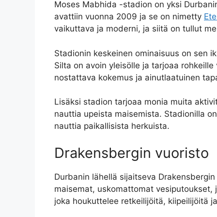
Moses Mabhida -stadion on yksi Durbanin
avattiin vuonna 2009 ja se on nimetty
Ete
vaikuttava ja moderni, ja siitä on tullut m
Stadionin keskeinen ominaisuus on sen iko
Silta on avoin yleisölle ja tarjoaa rohkei
nostattava kokemus ja ainutlaatuinen tapa
Lisäksi stadion tarjoaa monia muita aktivite
nauttia upeista maisemista. Stadionilla on 
nauttia paikallisista herkuista.
Drakensbergin vuoristo
Durbanin lähellä sijaitseva Drakensbergin
maisemat, uskomattomat vesiputoukset, jy
joka houkuttelee retkeilijöitä, kiipeilijöit