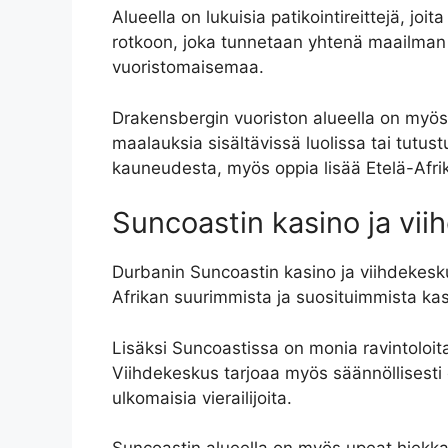
Alueella on lukuisia patikointireittejä, joi
rotkoon, joka tunnetaan yhtenä maailman s
vuoristomaisemaa.
Drakensbergin vuoriston alueella on myös mo
maalauksia sisältävissä luolissa tai tutus
kauneudesta, myös oppia lisää Etelä-Afrika
Suncoastin kasino ja vi
Durbanin Suncoastin kasino ja viihdekeskus 
Afrikan suurimmista ja suosituimmista kasi
Lisäksi Suncoastissa on monia ravintoloita,
Viihdekeskus tarjoaa myös säännöllisesti er
ulkomaisia ​​vierailijoita.