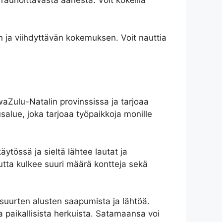
rauhoittavasta äänestä. Voit kokeilla
n ja viihdyttävän kokemuksen. Voit nauttia
aZulu-Natalin provinssissa ja tarjoaa
salue, joka tarjoaa työpaikkoja monille
tössä ja sieltä lähtee lautat ja
autta kulkee suuri määrä kontteja sekä
ä suurten alusten saapumista ja lähtöä.
a paikallisista herkuista. Satamaansa voi