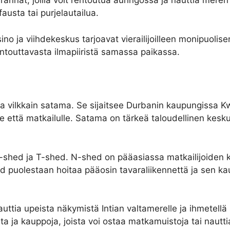
nnat, joilla voit rentoutua auringossa ja nauttia meren 
ffausta tai purjelautailua.
o ja viihdekeskus tarjoavat vierailijoilleen monipuolise
ntouttavasta ilmapiiristä samassa paikassa.
a vilkkain satama. Se sijaitsee Durbanin kaupungissa Kw
le että matkailulle. Satama on tärkeä taloudellinen kesku
hed ja T-shed. N-shed on pääasiassa matkailijoiden käy
hed puolestaan hoitaa pääosin tavaraliikennettä ja sen k
auttia upeista näkymistä Intian valtamerelle ja ihmetell
a ja kauppoja, joista voi ostaa matkamuistoja tai nautti