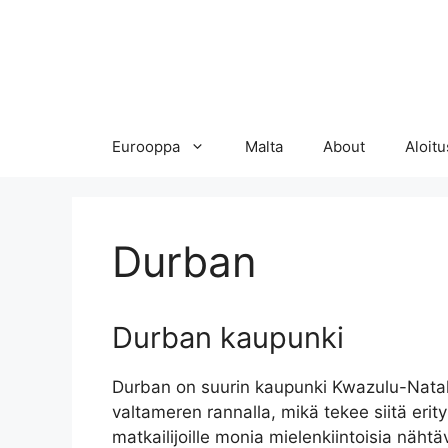
Eurooppa
Malta
About
Aloitu
Durban
Durban kaupunki
Durban on suurin kaupunki Kwazulu-Natali
valtameren rannalla, mikä tekee siitä eri
matkailijoille monia mielenkiintoisia nähtäv