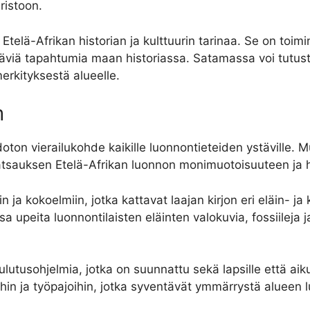
ristoon.
elä-Afrikan historian ja kulttuurin tarinaa. Se on toim
äviä tapahtumia maan historiassa. Satamassa voi tutustua
erkityksestä alueelle.
m
on vierailukohde kaikille luonnontieteiden ystäville. 
atsauksen Etelä-Afrikan luonnon monimuotoisuuteen ja h
n ja kokoelmiin, jotka kattavat laajan kirjon eri eläin- ja
upeita luonnontilaisten eläinten valokuvia, fossiileja ja
usohjelmia, jotka on suunnattu sekä lapsille että aikuis
toihin ja työpajoihin, jotka syventävät ymmärrystä alueen 