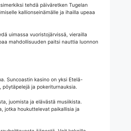
it esimerkiksi tehdä päiväretken Tugelan
iselle kallionseinämälle ja ihailla upeaa
ydä uimassa vuoristojärvissä, vierailla
rjoaa mahdollisuuden paitsi nauttia luonnon
lua. Suncoastin kasino on yksi Etelä-
, pöytäpelejä ja pokeriturnauksia.
sta, juomista ja elävästä musiikista.
, jotka houkuttelevat paikallisia ja