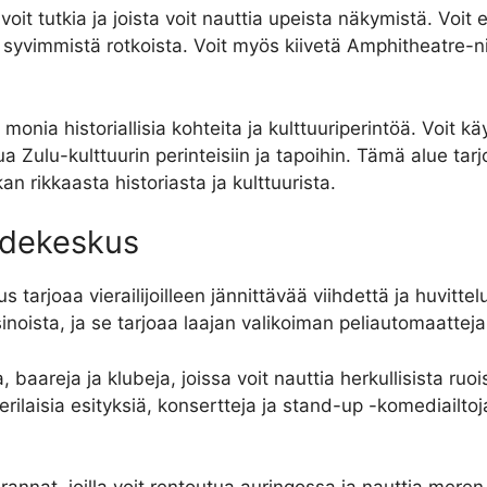
ta voit tutkia ja joista voit nauttia upeista näkymistä. Vo
yvimmistä rotkoista. Voit myös kiivetä Amphitheatre-nim
nia historiallisia kohteita ja kulttuuriperintöä. Voit kä
tua Zulu-kulttuurin perinteisiin ja tapoihin. Tämä alue ta
n rikkaasta historiasta ja kulttuurista.
ihdekeskus
tarjoaa vierailijoilleen jännittävää viihdettä ja huvitte
noista, ja se tarjoaa laajan valikoiman peliautomaatteja
 baareja ja klubeja, joissa voit nauttia herkullisista ruoi
ilaisia ​​esityksiä, konsertteja ja stand-up -komediailtoja