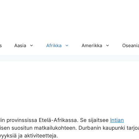
s
Aasia
Afrikka
Amerikka
Oseani
n provinssissa Etelä-Afrikassa. Se sijaitsee
Intian
tyisen suositun matkailukohteen. Durbanin kaupunki tarjo
yyksiä ja aktiviteetteja.