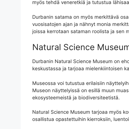
myös tehdä veneretkiä ja tutustua lähisaa
Durbanin satama on myös merkittävä osa Et
vuosisatojen ajan ja nähnyt monia merkitt
joissa kerrotaan sataman roolista ja sen m
Natural Science Museu
Durbanin Natural Science Museum on ehdot
keskustassa ja tarjoaa mielenkiintoisen k
Museossa voi tutustua erilaisiin näyttelyihi
Museon näyttelyissä on esillä muun muassa 
ekosysteemeistä ja biodiversiteetistä.
Natural Science Museum tarjoaa myös koulut
osallistua opastettuihin kierroksiin, luen