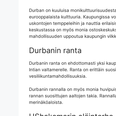
Durban on kuuluisa monikulttuurisuudestaan
eurooppalaista kulttuuria. Kaupungissa voi 
uskontojen temppeleihin ja nauttia erilais
keskustassa on myös monia ostoskeskuksia, 
mahdollisuuden uppoutua kaupungin vilkk
Durbanin ranta
Durbanin ranta on ehdottomasti yksi kaupu
Intian valtamerelle. Ranta on erittäin suos
vesiliikuntamahdollisuuksia.
Durbanin rannalla on myös monia huvipuistoj
rannan suosittujen aaltojen takia. Rannalla
merinäköaloista.