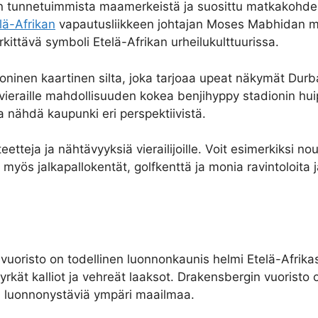
 tunnetuimmista maamerkeistä ja suosittu matkakohde 
lä-Afrikan
vapautusliikkeen johtajan Moses Mabhidan mu
erkittävä symboli Etelä-Afrikan urheilukulttuurissa.
ninen kaartinen silta, joka tarjoaa upeat näkymät Durban
lle vieraille mahdollisuuden kokea benjihyppy stadionin h
 nähdä kaupunki eri perspektiivistä.
etteja ja nähtävyyksiä vierailijoille. Voit esimerkiksi nou
myös jalkapallokentät, golfkenttä ja monia ravintoloita ja
 vuoristo on todellinen luonnonkaunis helmi Etelä-Afrik
rkät kalliot ja vehreät laaksot. Drakensbergin vuoris
ä ja luonnonystäviä ympäri maailmaa.