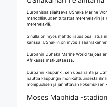
UShakamarin eläintarha
Durbanissa sijaitseva UShaka Marine World
mahdollisuuden tutustua mereneläviin ja me
mereneläviä.
Sinulla on myös mahdollisuus osallistua int
kanssa. UShakiin on myös sisäänrakennettu 
Durbanin UShaka Marine World tarjoaa eri
Afrikassa matkustaessa.
Durbanin kaupunki, sen upea ranta ja USh
nauttia kaupungin monikulttuurisesta ilmap
monipuolisen ja jännittävän kokemuksen kaik
Moses Mabhida -stadio