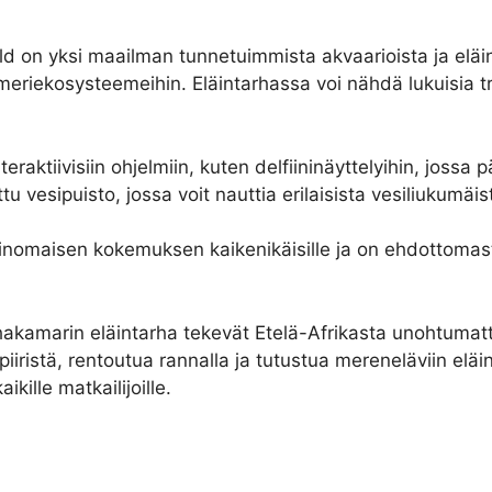
 on yksi maailman tunnetuimmista akvaarioista ja eläinta
riekosysteemeihin. Eläintarhassa voi nähdä lukuisia troo
eraktiivisiin ohjelmiin, kuten delfiininäyttelyihin, joss
vesipuisto, jossa voit nauttia erilaisista vesiliukumäist
nomaisen kokemuksen kaikenikäisille ja on ehdottomasti
akamarin eläintarha tekevät Etelä-Afrikasta unohtumat
iiristä, rentoutua rannalla ja tutustua mereneläviin elä
ille matkailijoille.
n