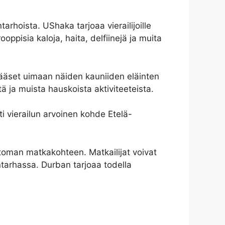
rhoista. UShaka tarjoaa vierailijoille
ppisia kaloja, haita, delfiinejä ja muita
a pääset uimaan näiden kauniiden eläinten
ä ja muista hauskoista aktiviteeteista.
 vierailun arvoinen kohde Etelä-
toman matkakohteen. Matkailijat voivat
intarhassa. Durban tarjoaa todella