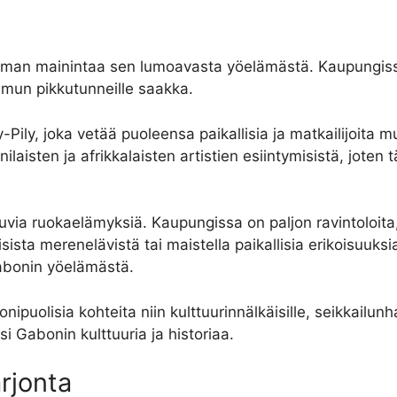
a ilman mainintaa sen lumoavasta yöelämästä. Kaupungiss
aamun pikkutunneille saakka.
Pily, joka vetää puoleensa paikallisia ja matkailijoita mus
ilaisten ja afrikkalaisten artistien esiintymisistä, joten
via ruokaelämyksiä. Kaupungissa on paljon ravintoloita, 
sista merenelävistä tai maistella paikallisia erikoisuuksia
Gabonin yöelämästä.
nipuolisia kohteita niin kulttuurinnälkäisille, seikkailunh
 Gabonin kulttuuria ja historiaa.
arjonta