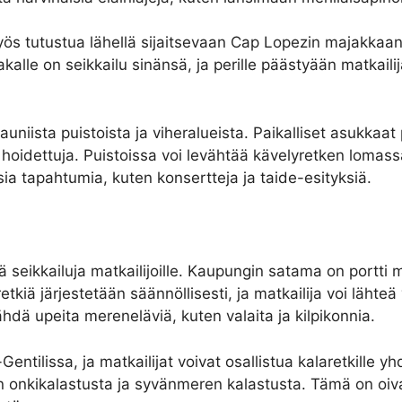
 myös tutustua lähellä sijaitsevaan Cap Lopezin majakk
le on seikkailu sinänsä, ja perille päästyään matkailija
niista puistoista ja viheralueista. Paikalliset asukkaat 
 hoidettuja. Puistoissa voi levähtää kävelyretken lomassa 
isia tapahtumia, kuten konsertteja ja taide-esityksiä.
ä seikkailuja matkailijoille. Kaupungin satama on portti mo
etkiä järjestetään säännöllisesti, ja matkailija voi lähteä
ähdä upeita mereneläviä, kuten valaita ja kilpikonnia.
entilissa, ja matkailijat voivat osallistua kalaretkille 
en onkikalastusta ja syvänmeren kalastusta. Tämä on oiva