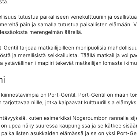
stä.
suus tutustua paikalliseen venekulttuuriin ja osallistua
 mereltä päin ja samalla tutustua paikallisten elämään.
 yhdessäolosta merengelmän äärellä.
entil tarjoaa matkailijoilleen monipuolisia mahdollisuu
ä ja merellisistä seikkailuista. Täällä matkailija voi pa
 ystävällinen ilmapiiri tekevät matkailijan lomasta ikimu
mi
iinnostavimpia on Port-Gentil. Port-Gentil on maan tois
tarjottavaa niille, jotka kaipaavat kulttuurillisia elämyk
nähtävyyksiä, kuten esimerkiksi Nogaroumbon rannalla si
s on upea näky suuressa kaupungissa ja se kätkee sisää
oli paikallisten asukkaiden elämässä ja se on yksi Port-Ge