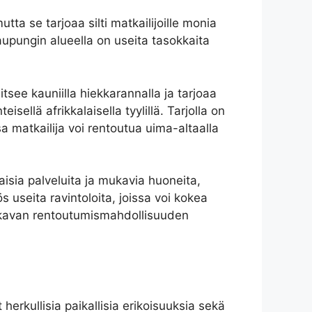
ta se tarjoaa silti matkailijoille monia
kaupungin alueella on useita tasokkaita
tsee kauniilla hiekkarannalla ja tarjoaa
sellä afrikkalaisella tyylillä. Tarjolla on
sa matkailija voi rentoutua uima-altaalla
isia ​​palveluita ja mukavia huoneita,
useita ravintoloita, joissa voi kokea
mukavan rentoutumismahdollisuuden
 herkullisia paikallisia erikoisuuksia sekä