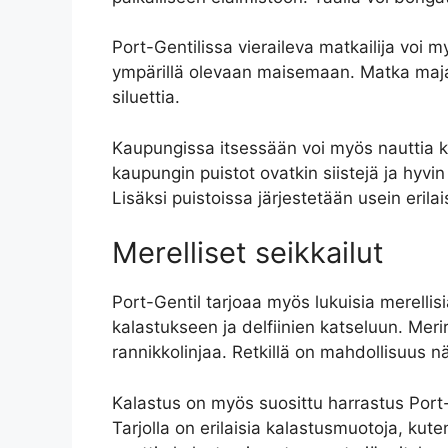
Port-Gentilissa vieraileva matkailija voi
ympärillä olevaan maisemaan. Matka majakal
siluettia.
Kaupungissa itsessään voi myös nauttia kau
kaupungin puistot ovatkin siistejä ja hyvin
Lisäksi puistoissa järjestetään usein erila
Merelliset seikkailut
Port-Gentil tarjoaa myös lukuisia merellisi
kalastukseen ja delfiinien katseluun. Merir
rannikkolinjaa. Retkillä on mahdollisuus n
Kalastus on myös suosittu harrastus Port-G
Tarjolla on erilaisia kalastusmuotoja, kut