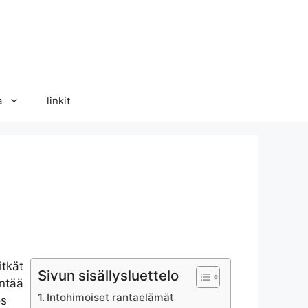
a
linkit
itkät
Sivun sisällysluettelo
entää
Intohimoiset rantaelämät
ös