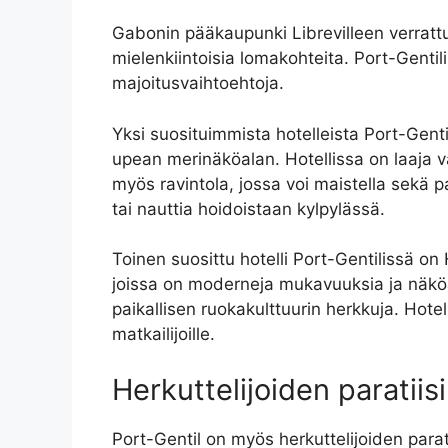
Gabonin pääkaupunki Librevilleen verrattun
mielenkiintoisia lomakohteita. Port-Gentili
majoitusvaihtoehtoja.
Yksi suosituimmista hotelleista Port-Genti
upean merinäköalan. Hotellissa on laaja val
myös ravintola, jossa voi maistella sekä pa
tai nauttia hoidoistaan ​​kylpylässä.
Toinen suosittu hotelli Port-Gentilissä on 
joissa on moderneja mukavuuksia ja näköal
paikallisen ruokakulttuurin herkkuja. Ho
matkailijoille.
Herkuttelijoiden paratiisi
Port-Gentil on myös herkuttelijoiden paratii