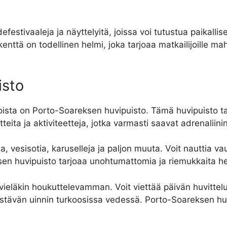
estivaaleja ja näyttelyitä, joissa voi tutustua paikallis
rikenttä on todellinen helmi, joka tarjoaa matkailijoill
isto
oista on Porto-Soareksen huvipuisto. Tämä huvipuisto ta
aitteita ja aktiviteetteja, jotka varmasti saavat adrenaliin
a, vesisotia, karuselleja ja paljon muuta. Voit nauttia v
ksen huvipuisto tarjoaa unohtumattomia ja riemukkaita he
ä vieläkin houkuttelevamman. Voit viettää päivän huvittel
rkistävän uinnin turkoosissa vedessä. Porto-Soareksen 