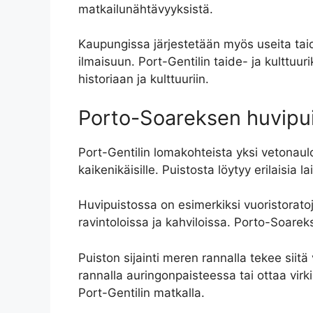
matkailunähtävyyksistä.
Kaupungissa järjestetään myös useita taidef
ilmaisuun. Port-Gentilin taide- ja kulttuu
historiaan ja kulttuuriin.
Porto-Soareksen huvipu
Port-Gentilin lomakohteista yksi vetonaul
kaikenikäisille. Puistosta löytyy erilaisia l
Huvipuistossa on esimerkiksi vuoristoratoj
ravintoloissa ja kahviloissa. Porto-Soare
Puiston sijainti meren rannalla tekee siit
rannalla auringonpaisteessa tai ottaa vi
Port-Gentilin matkalla.