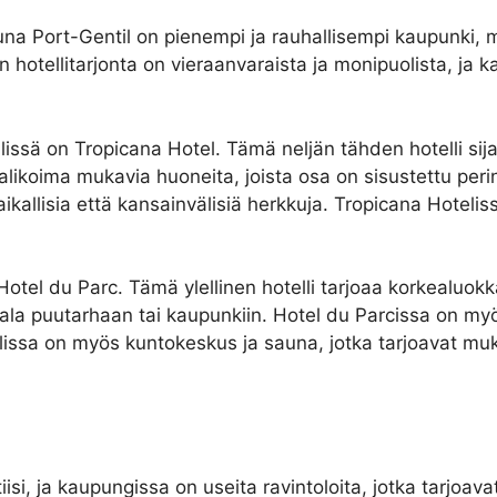
a Port-Gentil on pienempi ja rauhallisempi kaupunki, mut
n hotellitarjonta on vieraanvaraista ja monipuolista, ja 
lissä on Tropicana Hotel. Tämä neljän tähden hotelli sijai
ikoima mukavia huoneita, joista osa on sisustettu perintei
ikallisia että kansainvälisiä herkkuja. Tropicana Hotelis
Hotel du Parc. Tämä ylellinen hotelli tarjoaa korkealuokka
a puutarhaan tai kaupunkiin. Hotel du Parcissa on myös 
tellissa on myös kuntokeskus ja sauna, jotka tarjoavat 
si, ja kaupungissa on useita ravintoloita, jotka tarjoavat