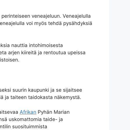
 perinteiseen veneajeluun. Veneajelulla
 Veneajelulla voi myös tehdä pysähdyksiä
ksia nauttia intohimoisesta
eta arjen kiireitä ja rentoutua upeissa
istoisen.
eksi suurin kaupunki ja se sijaitsee
siä ja taiteen taidokasta näkemystä.
jaitsevaa
Afrikan
Pyhän Marian
nsä uskomattomia taide- ja
ntilin suosituimmista