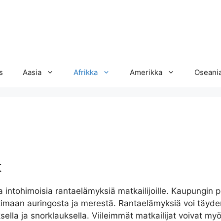
s
Aasia
Afrikka
Amerikka
Oseani
t
intohimoisia rantaelämyksiä matkailijoille. Kaupungin p
ttimaan auringosta ja merestä. Rantaelämyksiä voi täyd
luksella ja snorklauksella. Viileimmät matkailijat voivat my