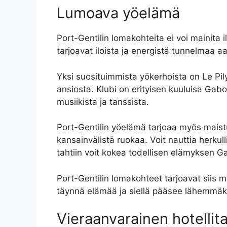
Lumoava yöelämä
Port-Gentilin lomakohteita ei voi mainit
tarjoavat iloista ja energistä tunnelmaa 
Yksi suosituimmista yökerhoista on Le Pily-
ansiosta. Klubi on erityisen kuuluisa Gabon
musiikista ja tanssista.
Port-Gentilin yöelämä tarjoaa myös maistu
kansainvälistä ruokaa. Voit nauttia herkulli
tahtiin voit kokea todellisen elämyksen 
Port-Gentilin lomakohteet tarjoavat siis mo
täynnä elämää ja siellä pääsee lähemmäksi
Vieraanvarainen hotellit