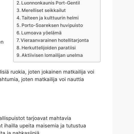
Luonnonkaunis Port-Gentil
Merelliset seikkailut
Taiteen ja kulttuurin helmi
Porto-Soareksen huvipuisto
Lumoava yöelämä
Vieraanvarainen hotellitarjonta
en
Herkuttelijoiden paratiisi
Aktiivisen lomailijan unelma
isiä ruokia, joten jokainen matkailija voi
ahtumia, joten matkailija voi nauttia
llispuistot tarjoavat mahtavia
t ihailla upeita maisemia ja tutustua
ta ja nahkasiipiä.