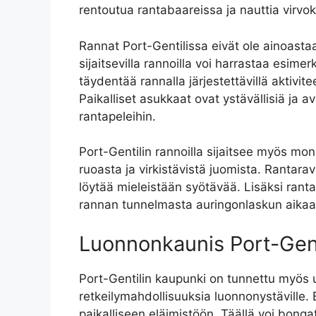
rentoutua rantabaareissa ja nauttia virvo
Rannat Port-Gentilissa eivät ole ainoasta
sijaitsevilla rannoilla voi harrastaa esim
täydentää rannalla järjestettävillä aktivite
Paikalliset asukkaat ovat ystävällisiä ja av
rantapeleihin.
Port-Gentilin rannoilla sijaitsee myös moni
ruoasta ja virkistävistä juomista. Rantaravi
löytää mieleistään syötävää. Lisäksi rantab
rannan tunnelmasta auringonlaskun aikaa
Luonnonkaunis Port-Gent
Port-Gentilin kaupunki on tunnettu myös u
retkeilymahdollisuuksia luonnonystäville. 
paikalliseen eläimistöön. Täällä voi bongat