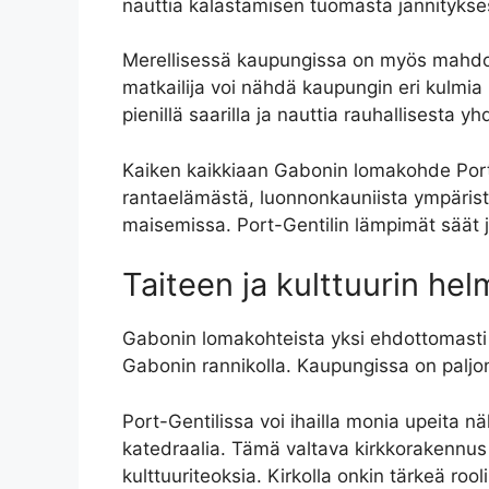
nauttia kalastamisen tuomasta jännitykse
Merellisessä kaupungissa on myös mahdolli
matkailija voi nähdä kaupungin eri kulmia
pienillä saarilla ja nauttia rauhallisesta
Kaiken kaikkiaan Gabonin lomakohde Port-G
rantaelämästä, luonnonkauniista ympäristöst
maisemissa. Port-Gentilin lämpimät säät ja
Taiteen ja kulttuurin hel
Gabonin lomakohteista yksi ehdottomasti k
Gabonin rannikolla. Kaupungissa on paljon 
Port-Gentilissa voi ihailla monia upeita 
katedraalia. Tämä valtava kirkkorakennu
kulttuuriteoksia. Kirkolla onkin tärkeä ro