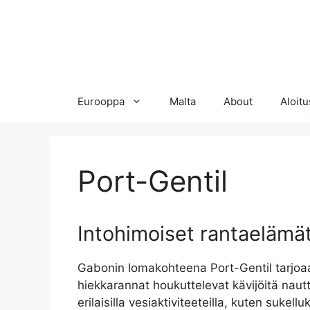
Eurooppa
Malta
About
Aloitu
Port-Gentil
Intohimoiset rantaelämä
Gabonin lomakohteena Port-Gentil tarjoaa 
hiekkarannat houkuttelevat kävijöitä nau
erilaisilla vesiaktiviteeteilla, kuten sukel