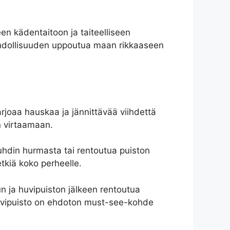
een kädentaitoon ja taiteelliseen
e mahdollisuuden uppoutua maan rikkaaseen
rjoaa hauskaa ja jännittävää viihdettä
in virtaamaan.
auhdin hurmasta tai rentoutua puiston
tkiä koko perheelle.
un ja huvipuiston jälkeen rentoutua
huvipuisto on ehdoton must-see-kohde