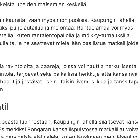
kkeista upeiden maisemien keskellä.
an kauniita, vaan myös monipuolisia. Kaupungin lähellä
erkiksi purjelautailua ja melontaa. Rantaelämää voi myös
eteilla, kuten rantalentopallolla ja mölkky-turnauksilla.
uliaita, ja he saattavat mielellään osallistua matkailijoid
a ravintoloita ja baareja, joissa voi nauttia herkullisesta
ntolat tarjoavat sekä paikallisia herkkuja että kansainväl
aarit järjestävät usein iltaisin livemusiikkia ja tanssitap
n.
il
peasta luonnostaan. Kaupungin lähellä sijaitsevat kansa
Esimerkiksi Pongaran kansallispuistossa matkailijat voiva
a harvinaisia eläinlajeja, kuten länsimaan mehiläisapinoi