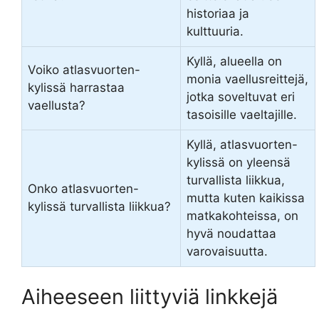
historiaa ja
kulttuuria.
Kyllä, alueella on
Voiko atlasvuorten-
monia vaellusreittejä,
kylissä harrastaa
jotka soveltuvat eri
vaellusta?
tasoisille vaeltajille.
Kyllä, atlasvuorten-
kylissä on yleensä
turvallista liikkua,
Onko atlasvuorten-
mutta kuten kaikissa
kylissä turvallista liikkua?
matkakohteissa, on
hyvä noudattaa
varovaisuutta.
Aiheeseen liittyviä linkkejä