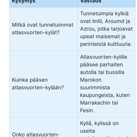
Kysymys
Vastaus
Tunnetuimpia kylkiä
ovat Imlil, Aroumd ja
Mitkä ovat tunnetuimmat
Azrou, jotka tarjoavat
atlasvuorten-kylät?
upeat maisemat ja
perinteistä kulttuuria.
Atlasvuorten-kylille
pääsee parhaiten
autolla tai bussilla
Kuinka pääsen
Marokon
atlasvuorten-kylään?
suurimmista
kaupungeista, kuten
Marrakechin tai
Fesin.
Kyllä, kylissä on
useita
Onko atlasvuorten-