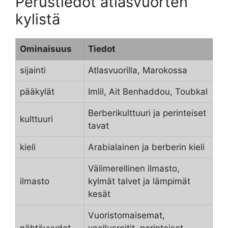
Perustiedot atlasvuorten
kylistä
Ominaisuus
Tiedot
sijainti
Atlasvuorilla, Marokossa
pääkylät
Imlil, Ait Benhaddou, Toubkal
Berberikulttuuri ja perinteiset
kulttuuri
tavat
kieli
Arabialainen ja berberin kieli
Välimerellinen ilmasto,
ilmasto
kylmät talvet ja lämpimät
kesät
Vuoristomaisemat,