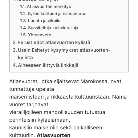
Atlasvuorten merkitys
Kylien kulttuuri ja elämäntapa
Luonto ja ulkoilu
Suositeltuja kylävierailuja
Yhteenveto
Perustiedot atlasvuorten kylistä
Usein Esitetyt Kysymykset atlasvuorten-
kylistä
Aiheeseen liittyviä linkkejä
Atlasvuoret, jotka sijaitsevat Marokossa, ovat
tunnettuja upeista
maisemistaan ja rikkaasta kulttuuristaan. Nämä
vuoret tarjoavat
vierailijoilleen mahdollisuuden tutustua
perinteisiin kyläelämään,
kauniisiin maisemiin sekä paikalliseen
kulttuuriin.
Atlasvuorten