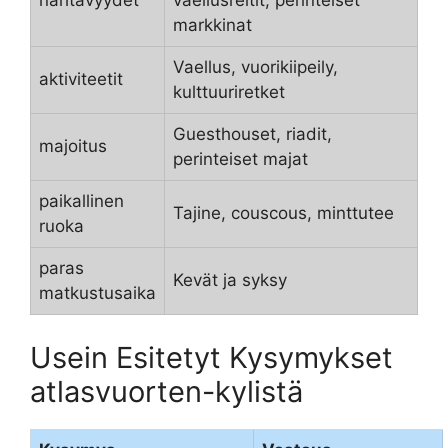
nähtävyydet
vaellusreitit, perinteiset
markkinat
Vaellus, vuorikiipeily,
aktiviteetit
kulttuuriretket
Guesthouset, riadit,
majoitus
perinteiset majat
paikallinen
Tajine, couscous, minttutee
ruoka
paras
Kevät ja syksy
matkustusaika
Usein Esitetyt Kysymykset
atlasvuorten-kylistä