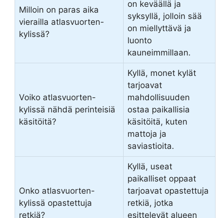
on keväällä ja
Milloin on paras aika
syksyllä, jolloin sää
vierailla atlasvuorten-
on miellyttävä ja
kylissä?
luonto
kauneimmillaan.
Kyllä, monet kylät
tarjoavat
Voiko atlasvuorten-
mahdollisuuden
kylissä nähdä perinteisiä
ostaa paikallisia
käsitöitä?
käsitöitä, kuten
mattoja ja
saviastioita.
Kyllä, useat
paikalliset oppaat
Onko atlasvuorten-
tarjoavat opastettuja
kylissä opastettuja
retkiä, jotka
retkiä?
esittelevät alueen