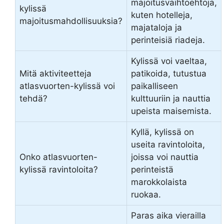
majoitusvaihtoehtoja,
kylissä
kuten hotelleja,
majoitusmahdollisuuksia?
majataloja ja
perinteisiä riadeja.
Kylissä voi vaeltaa,
Mitä aktiviteetteja
patikoida, tutustua
atlasvuorten-kylissä voi
paikalliseen
tehdä?
kulttuuriin ja nauttia
upeista maisemista.
Kyllä, kylissä on
useita ravintoloita,
Onko atlasvuorten-
joissa voi nauttia
kylissä ravintoloita?
perinteistä
marokkolaista
ruokaa.
Paras aika vierailla