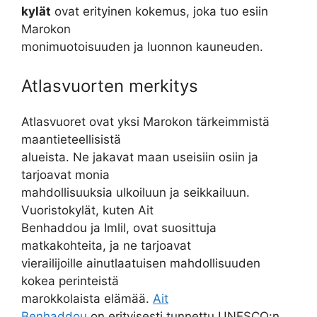
kylät
ovat erityinen kokemus, joka tuo esiin
Marokon
monimuotoisuuden ja luonnon kauneuden.
Atlasvuorten merkitys
Atlasvuoret ovat yksi Marokon tärkeimmistä
maantieteellisistä
alueista. Ne jakavat maan useisiin osiin ja
tarjoavat monia
mahdollisuuksia ulkoiluun ja seikkailuun.
Vuoristokylät, kuten Ait
Benhaddou ja Imlil, ovat suosittuja
matkakohteita, ja ne tarjoavat
vierailijoille ainutlaatuisen mahdollisuuden
kokea perinteistä
marokkolaista elämää.
Ait
Benhaddou
on erityisesti tunnettu UNESCO:n