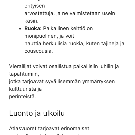
erityisen
arvostettuja, ja ne valmistetaan usein
käsin.
Ruoka
: Paikallinen keittiö on
monipuolinen, ja voit
nauttia herkullisia ruokia, kuten tajineja ja
couscousia.
Vierailijat voivat osallistua paikallisiin juhliin ja
tapahtumiin,
jotka tarjoavat syvällisemmän ymmärryksen
kulttuurista ja
perinteistä.
Luonto ja ulkoilu
Atlasvuoret tarjoavat erinomaiset