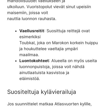
mahdollisuudet vaellukseen ja
ulkoiluun. Vuoristopolut vievät sinut upeisiin
maisemiin, joissa voit
nauttia luonnon rauhasta.
Vaellusreitit
: Suosittuja reittejä ovat
esimerkiksi
Toubkal, joka on Marokon korkein huippu
ja houkuttelee vaeltajia ympäri
maailmaa.
Luontokohteet
: Alueella on myös useita
luonnonpuistoja, joissa voit nähdä
ainutlaatuista kasvistoa ja
eläimistöä.
Suositeltuja kylävierailuja
Jos suunnittelet matkaa Atlasvuorten kylille,