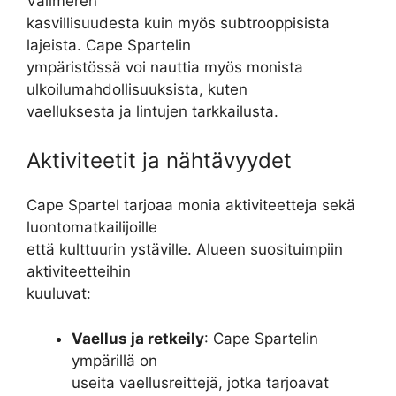
Välimeren
kasvillisuudesta kuin myös subtrooppisista
lajeista. Cape Spartelin
ympäristössä voi nauttia myös monista
ulkoilumahdollisuuksista, kuten
vaelluksesta ja lintujen tarkkailusta.
Aktiviteetit ja nähtävyydet
Cape Spartel tarjoaa monia aktiviteetteja sekä
luontomatkailijoille
että kulttuurin ystäville. Alueen suosituimpiin
aktiviteetteihin
kuuluvat:
Vaellus ja retkeily
: Cape Spartelin
ympärillä on
useita vaellusreittejä, jotka tarjoavat