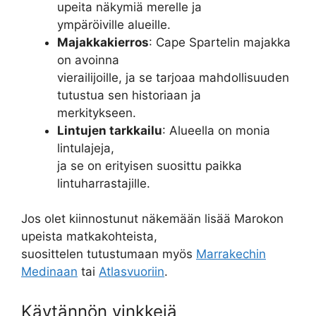
upeita näkymiä merelle ja
ympäröiville alueille.
Majakkakierros
: Cape Spartelin majakka
on avoinna
vierailijoille, ja se tarjoaa mahdollisuuden
tutustua sen historiaan ja
merkitykseen.
Lintujen tarkkailu
: Alueella on monia
lintulajeja,
ja se on erityisen suosittu paikka
lintuharrastajille.
Jos olet kiinnostunut näkemään lisää Marokon
upeista matkakohteista,
suosittelen tutustumaan myös
Marrakechin
Medinaan
tai
Atlasvuoriin
.
Käytännön vinkkejä