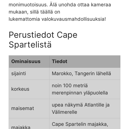
monimuotoisuus. Älä unohda ottaa kameraa
mukaan, sillä täällä on
lukemattomia valokuvausmahdollisuuksia!
Perustiedot Cape
Spartelistä
Ominaisuus
Tiedot
sijainti
Marokko, Tangerin lähellä
noin 100 metriä
korkeus
merenpinnan yläpuolella
upea näkymä Atlantille ja
maisemat
Välimerelle
Cape Spartelin majakka,
majakka