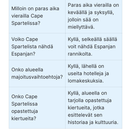
Paras aika vierailla on
Milloin on paras aika
keväällä ja syksyllä,
vierailla Cape
jolloin sää on
Spartelissa?
miellyttävä.
Voiko Cape
Kyllä, selkeällä säällä
Spartelista nähdä
voit nähdä Espanjan
Espanjan?
rannikolta.
Kyllä, lähellä on
Onko alueella
useita hotelleja ja
majoitusvaihtoehtoja?
lomakeskuksia.
Kyllä, alueella on
Onko Cape
tarjolla opastettuja
Spartelissa
kiertueita, jotka
opastettuja
esittelevät sen
kiertueita?
historiaa ja kulttuuria.