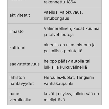
rakennettu 1864
vaellus, valokuvaus,
aktiviteetit
lintubongaus
Välimerellinen, kesät kuumia
ilmasto
ja talvet leutoja
alueella on rikas historia ja
kulttuuri
paikallisia perinteitä
helppo pääsy autolla tai
saavutettavuus
julkisilla kulkuvälineillä
lähistön
Hercules-luolat, Tangierin
nähtävyydet
vanhakaupunki
paras
kevät ja syksy, jolloin sää on
vierailuaika
miellyttävä