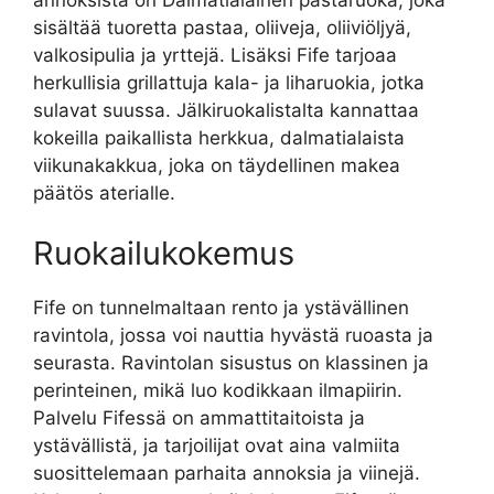
sisältää tuoretta pastaa, oliiveja, oliiviöljyä,
valkosipulia ja yrttejä. Lisäksi Fife tarjoaa
herkullisia grillattuja kala- ja liharuokia, jotka
sulavat suussa. Jälkiruokalistalta kannattaa
kokeilla paikallista herkkua, dalmatialaista
viikunakakkua, joka on täydellinen makea
päätös aterialle.
Ruokailukokemus
Fife on tunnelmaltaan rento ja ystävällinen
ravintola, jossa voi nauttia hyvästä ruoasta ja
seurasta. Ravintolan sisustus on klassinen ja
perinteinen, mikä luo kodikkaan ilmapiirin.
Palvelu Fifessä on ammattitaitoista ja
ystävällistä, ja tarjoilijat ovat aina valmiita
suosittelemaan parhaita annoksia ja viinejä.