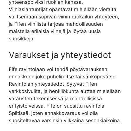
yhteensopiviksi ruokien kanssa.
Viiniasiantuntijat opastavat mielellään vieraita
valitsemaan sopivan viinin ruokailun yhteyteen,
ja Fifen viinilista tarjoaa mahdollisuuden
maistella erilaisia viinejä ja löytää uusia
suosikkeja.
Varaukset ja yhteystiedot
Fife ravintolaan voi tehdä pöytävarauksen
ennakkoon joko puhelimitse tai sähköpostitse.
Ravintolan yhteystiedot löytyvät Fifen
verkkosivuilta, ja henkilökunta auttaa mielellään
varausten tekemisessä ja mahdollisissa
erityistoiveissa. Fife on suosittu ravintola
Splitissä, joten ennakkovaraus voi olla
suositeltavaa varsinkin vilkkaina sesonkiaikoina.