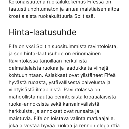
Kokonaisuutena ruokailukokemus Fifessä on
taatusti unohtumaton ja antaa maistiaisen aitoa
kroatialaista ruokakulttuuria Splitissä.
Hinta-laatusuhde
Fife on yksi Splitin suosituimmista ravintoloista,
ja sen hinta-laatusuhde on erinomainen.
Ravintolassa tarjoillaan herkullista
dalmatialaista ruokaa ja laadukkaita viinejä
kohtuuhintaan. Asiakkaat ovat ylistäneet Fifeä
hyvästä ruoasta, ystävällisestä palvelusta ja
viihtyisästä ilmapiiristä. Ravintolassa on
mahdollista nauttia perinteisistä kroatialaisista
ruoka-annoksista sekä kansainvälisistä
herkkuista, ja annokset ovat runsaita ja
maistuvia. Fife on loistava valinta matkaajalle,
joka arvostaa hyvää ruokaa ja rennon eleganttia