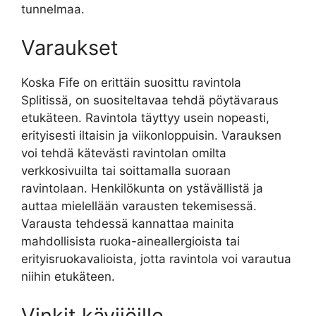
tunnelmaa.
Varaukset
Koska Fife on erittäin suosittu ravintola
Splitissä, on suositeltavaa tehdä pöytävaraus
etukäteen. Ravintola täyttyy usein nopeasti,
erityisesti iltaisin ja viikonloppuisin. Varauksen
voi tehdä kätevästi ravintolan omilta
verkkosivuilta tai soittamalla suoraan
ravintolaan. Henkilökunta on ystävällistä ja
auttaa mielellään varausten tekemisessä.
Varausta tehdessä kannattaa mainita
mahdollisista ruoka-aineallergioista tai
erityisruokavalioista, jotta ravintola voi varautua
niihin etukäteen.
Vinkit kävijöille