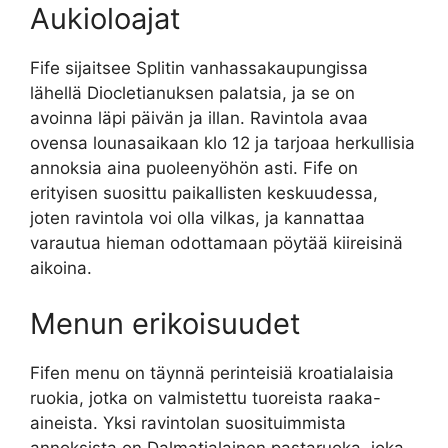
Aukioloajat
Fife sijaitsee Splitin vanhassakaupungissa
lähellä Diocletianuksen palatsia, ja se on
avoinna läpi päivän ja illan. Ravintola avaa
ovensa lounasaikaan klo 12 ja tarjoaa herkullisia
annoksia aina puoleenyöhön asti. Fife on
erityisen suosittu paikallisten keskuudessa,
joten ravintola voi olla vilkas, ja kannattaa
varautua hieman odottamaan pöytää kiireisinä
aikoina.
Menun erikoisuudet
Fifen menu on täynnä perinteisiä kroatialaisia
ruokia, jotka on valmistettu tuoreista raaka-
aineista. Yksi ravintolan suosituimmista
annoksista on Dalmatialainen pastaruoka, joka