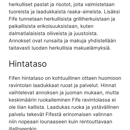
herkulliset pastat ja risotot, joita valmistetaan
tuoreista ja laadukkaista raaka-aineista. Lisäksi
Fife tunnetaan herkullisista grilliherkuistaan ja
paikallisista erikoisuuksistaan, kuten
dalmatialaisista oliiveista ja juustoista.
Annokset ovat runsaita ja makuja yhdistellään
taitavasti luoden herkullisia makuelämyksiä.
Hintataso
Fifen hintataso on kohtuullinen ottaen huomioon
ravintolan laadukkaat ruoat ja palvelut. Hinnat
vaihtelevat annoksen ja juoman mukaan, mutta
keskimäärin ruokaileminen Fife ravintolassa ei
ole liian kallista. Laadukas ruoka ja ystävällinen
palvelu tekevät Fifestä erinomaisen valinnan
niin nopeaan lounaaseen kuin rentouttavaan
illalliseenkin.