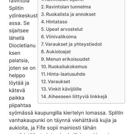
ravintola
Ravintolan tunnelma
Splitin
Ruokalista ja annokset
ydinkeskust
Hintataso
assa. Se
Upeat arvostelut
sijaitsee
Viinivalikoima
lähellä
Varaukset ja yhteystiedot
Diocletianu
Aukioloajat
ksen
Menun erikoisuudet
palatsia,
Ruokailukokemus
joten se on
Hinta-laatusuhde
helppo
Varaukset
löytää ja
Vinkit kävijöille
kätevä
Aiheeseen liittyviä linkkejä
paikka
piipahtaa
syömässä kaupungilla kiertelyn lomassa. Splitin
vanhakaupunki on täynnä viehättäviä kujia ja
aukioita, ja Fife sopii mainiosti tähän