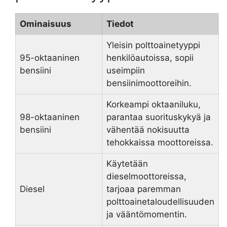
Ominaisuus
Tiedot
Yleisin polttoainetyyppi
95-oktaaninen
henkilöautoissa, sopii
bensiini
useimpiin
bensiinimoottoreihin.
Korkeampi oktaaniluku,
98-oktaaninen
parantaa suorituskykyä ja
bensiini
vähentää nokisuutta
tehokkaissa moottoreissa.
Käytetään
dieselmoottoreissa,
Diesel
tarjoaa paremman
polttoainetaloudellisuuden
ja vääntömomentin.