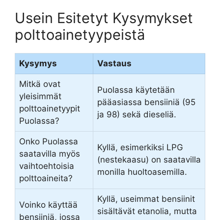
Usein Esitetyt Kysymykset
polttoainetyypeistä
Kysymys
Vastaus
Mitkä ovat
Puolassa käytetään
yleisimmät
pääasiassa bensiiniä (95
polttoainetyypit
ja 98) sekä dieseliä.
Puolassa?
Onko Puolassa
Kyllä, esimerkiksi LPG
saatavilla myös
(nestekaasu) on saatavilla
vaihtoehtoisia
monilla huoltoasemilla.
polttoaineita?
Kyllä, useimmat bensiinit
Voinko käyttää
sisältävät etanolia, mutta
bensiiniä, jossa