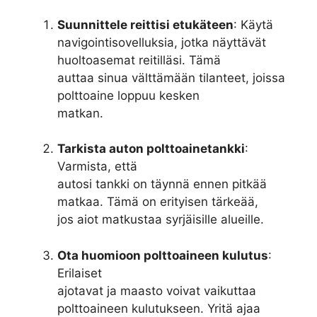
Suunnittele reittisi etukäteen
: Käytä
navigointisovelluksia, jotka näyttävät
huoltoasemat reitilläsi. Tämä
auttaa sinua välttämään tilanteet, joissa
polttoaine loppuu kesken
matkan.
Tarkista auton polttoainetankki
:
Varmista, että
autosi tankki on täynnä ennen pitkää
matkaa. Tämä on erityisen tärkeää,
jos aiot matkustaa syrjäisille alueille.
Ota huomioon polttoaineen kulutus
:
Erilaiset
ajotavat ja maasto voivat vaikuttaa
polttoaineen kulutukseen. Yritä ajaa