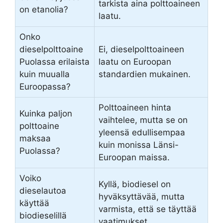
tarkista aina polttoaineen
on etanolia?
laatu.
Onko
dieselpolttoaine
Ei, dieselpolttoaineen
Puolassa erilaista
laatu on Euroopan
kuin muualla
standardien mukainen.
Euroopassa?
Polttoaineen hinta
Kuinka paljon
vaihtelee, mutta se on
polttoaine
yleensä edullisempaa
maksaa
kuin monissa Länsi-
Puolassa?
Euroopan maissa.
Voiko
Kyllä, biodiesel on
dieselautoa
hyväksyttävää, mutta
käyttää
varmista, että se täyttää
biodieselillä
vaatimukset.