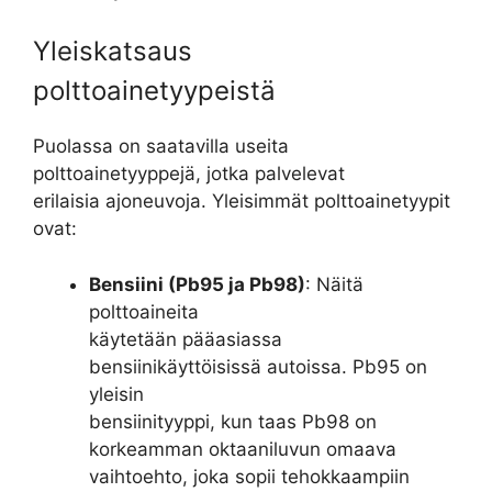
Yleiskatsaus
polttoainetyypeistä
Puolassa on saatavilla useita
polttoainetyyppejä, jotka palvelevat
erilaisia ajoneuvoja. Yleisimmät polttoainetyypit
ovat:
Bensiini (Pb95 ja Pb98)
: Näitä
polttoaineita
käytetään pääasiassa
bensiinikäyttöisissä autoissa. Pb95 on
yleisin
bensiinityyppi, kun taas Pb98 on
korkeamman oktaaniluvun omaava
vaihtoehto, joka sopii tehokkaampiin