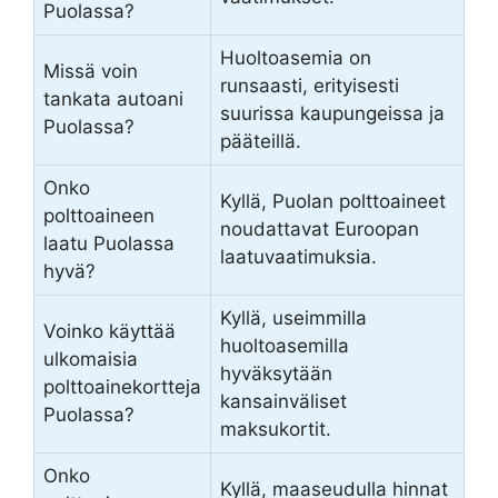
Puolassa?
Huoltoasemia on
Missä voin
runsaasti, erityisesti
tankata autoani
suurissa kaupungeissa ja
Puolassa?
pääteillä.
Onko
Kyllä, Puolan polttoaineet
polttoaineen
noudattavat Euroopan
laatu Puolassa
laatuvaatimuksia.
hyvä?
Kyllä, useimmilla
Voinko käyttää
huoltoasemilla
ulkomaisia
hyväksytään
polttoainekortteja
kansainväliset
Puolassa?
maksukortit.
Onko
Kyllä, maaseudulla hinnat