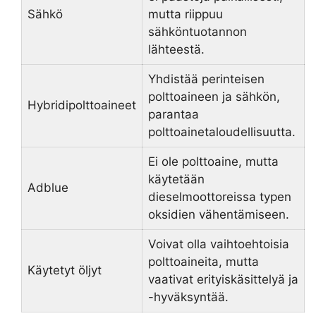
Sähkö
mutta riippuu
sähköntuotannon
lähteestä.
Yhdistää perinteisen
polttoaineen ja sähkön,
Hybridipolttoaineet
parantaa
polttoainetaloudellisuutta.
Ei ole polttoaine, mutta
käytetään
Adblue
dieselmoottoreissa typen
oksidien vähentämiseen.
Voivat olla vaihtoehtoisia
polttoaineita, mutta
Käytetyt öljyt
vaativat erityiskäsittelyä ja
-hyväksyntää.