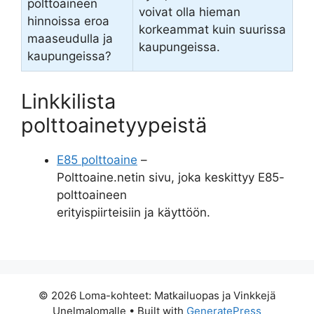
polttoaineen
voivat olla hieman
hinnoissa eroa
korkeammat kuin suurissa
maaseudulla ja
kaupungeissa.
kaupungeissa?
Linkkilista
polttoainetyypeistä
E85 polttoaine
–
Polttoaine.netin sivu, joka keskittyy E85-
polttoaineen
erityispiirteisiin ja käyttöön.
© 2026 Loma-kohteet: Matkailuopas ja Vinkkejä
Unelmalomalle
• Built with
GeneratePress