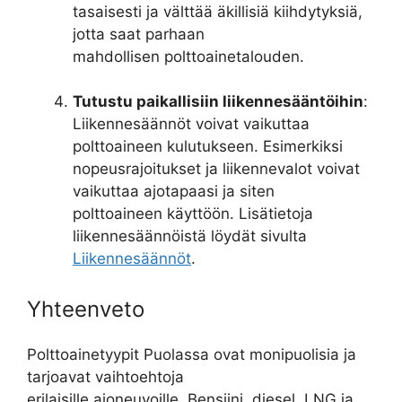
tasaisesti ja välttää äkillisiä kiihdytyksiä,
jotta saat parhaan
mahdollisen polttoainetalouden.
Tutustu paikallisiin liikennesääntöihin
:
Liikennesäännöt voivat vaikuttaa
polttoaineen kulutukseen. Esimerkiksi
nopeusrajoitukset ja liikennevalot voivat
vaikuttaa ajotapaasi ja siten
polttoaineen käyttöön. Lisätietoja
liikennesäännöistä löydät sivulta
Liikennesäännöt
.
Yhteenveto
Polttoainetyypit Puolassa ovat monipuolisia ja
tarjoavat vaihtoehtoja
erilaisille ajoneuvoille. Bensiini, diesel, LNG ja