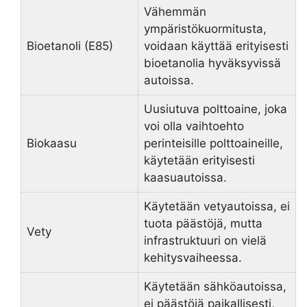
Vähemmän
ympäristökuormitusta,
Bioetanoli (E85)
voidaan käyttää erityisesti
bioetanolia hyväksyvissä
autoissa.
Uusiutuva polttoaine, joka
voi olla vaihtoehto
Biokaasu
perinteisille polttoaineille,
käytetään erityisesti
kaasuautoissa.
Käytetään vetyautoissa, ei
tuota päästöjä, mutta
Vety
infrastruktuuri on vielä
kehitysvaiheessa.
Käytetään sähköautoissa,
ei päästöjä paikallisesti,