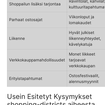
Ravintolat, kahvilat
Shoppailun lisäksi tarjontaa
kulttuuritapahtuma
Viikonloput ja
Parhaat ostosajat
lomakaudet
Hyvät julkiset
Liikenne
liikenneyhteydet,
kävelykatuja
Monet liikkeet
Verkkokauppamahdollisuudet
tarjoavat
verkkokaupan
Ostosfestivaalit,
Erityistapahtumat
alennusmyynnit
Usein Esitetyt Kysymykset
shopping-districts aiheesta