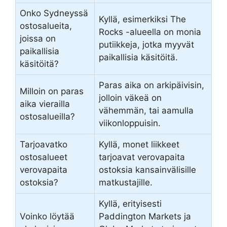
Onko Sydneyssä
Kyllä, esimerkiksi The
ostosalueita,
Rocks -alueella on monia
joissa on
putiikkeja, jotka myyvät
paikallisia
paikallisia käsitöitä.
käsitöitä?
Paras aika on arkipäivisin,
Milloin on paras
jolloin väkeä on
aika vierailla
vähemmän, tai aamulla
ostosalueilla?
viikonloppuisin.
Tarjoavatko
Kyllä, monet liikkeet
ostosalueet
tarjoavat verovapaita
verovapaita
ostoksia kansainvälisille
ostoksia?
matkustajille.
Kyllä, erityisesti
Voinko löytää
Paddington Markets ja