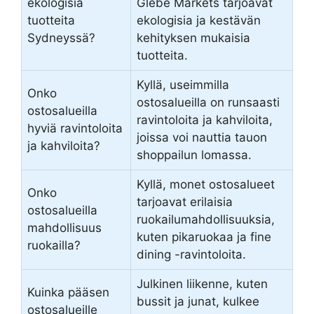
ekologisia
Glebe Markets tarjoavat
tuotteita
ekologisia ja kestävän
Sydneyssä?
kehityksen mukaisia
tuotteita.
Kyllä, useimmilla
Onko
ostosalueilla on runsaasti
ostosalueilla
ravintoloita ja kahviloita,
hyviä ravintoloita
joissa voi nauttia tauon
ja kahviloita?
shoppailun lomassa.
Kyllä, monet ostosalueet
Onko
tarjoavat erilaisia
ostosalueilla
ruokailumahdollisuuksia,
mahdollisuus
kuten pikaruokaa ja fine
ruokailla?
dining -ravintoloita.
Julkinen liikenne, kuten
Kuinka pääsen
bussit ja junat, kulkee
ostosalueille