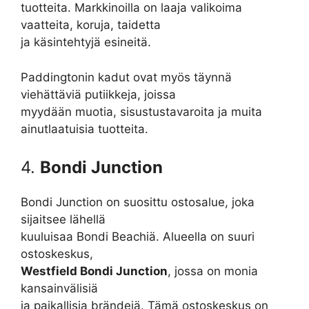
tuotteita. Markkinoilla on laaja valikoima
vaatteita, koruja, taidetta
ja käsintehtyjä esineitä.
Paddingtonin kadut ovat myös täynnä
viehättäviä putiikkeja, joissa
myydään muotia, sisustustavaroita ja muita
ainutlaatuisia tuotteita.
4.
Bondi Junction
Bondi Junction on suosittu ostosalue, joka
sijaitsee lähellä
kuuluisaa Bondi Beachiä. Alueella on suuri
ostoskeskus,
Westfield Bondi Junction
, jossa on monia
kansainvälisiä
ja paikallisia brändejä. Tämä ostoskeskus on