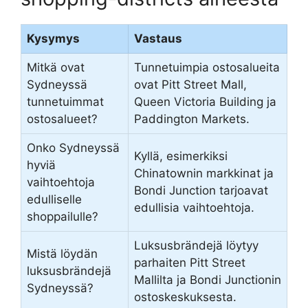
Kysymys
Vastaus
Mitkä ovat
Tunnetuimpia ostosalueita
Sydneyssä
ovat Pitt Street Mall,
tunnetuimmat
Queen Victoria Building ja
ostosalueet?
Paddington Markets.
Onko Sydneyssä
Kyllä, esimerkiksi
hyviä
Chinatownin markkinat ja
vaihtoehtoja
Bondi Junction tarjoavat
edulliselle
edullisia vaihtoehtoja.
shoppailulle?
Luksusbrändejä löytyy
Mistä löydän
parhaiten Pitt Street
luksusbrändejä
Mallilta ja Bondi Junctionin
Sydneyssä?
ostoskeskuksesta.