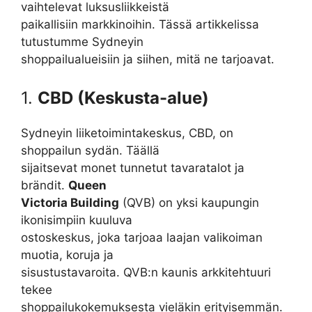
vaihtelevat luksusliikkeistä
paikallisiin markkinoihin. Tässä artikkelissa
tutustumme Sydneyin
shoppailualueisiin ja siihen, mitä ne tarjoavat.
1.
CBD (Keskusta-alue)
Sydneyin liiketoimintakeskus, CBD, on
shoppailun sydän. Täällä
sijaitsevat monet tunnetut tavaratalot ja
brändit.
Queen
Victoria Building
(QVB) on yksi kaupungin
ikonisimpiin kuuluva
ostoskeskus, joka tarjoaa laajan valikoiman
muotia, koruja ja
sisustustavaroita. QVB:n kaunis arkkitehtuuri
tekee
shoppailukokemuksesta vieläkin erityisemmän.