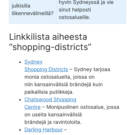
hyvin Sydneyssä ja vie
julkisilla
sinut helposti
liikennevälineillä?
ostosalueille.
Linkkilista aiheesta
“shopping-districts”
Sydney
Shopping Districts
– Sydney tarjoaa
monia ostosalueita, joissa on
niin kansainvälisiä brändejä kuin
paikallisia putiikkeja.
Chatswood Shopping
Centre
– Monipuolinen ostosalue, jossa
on useita kansainvälisiä
brändejä ja ravintoloita.
Darling Harbour
–