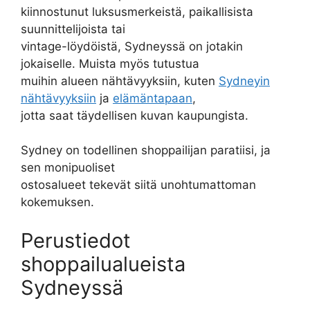
kiinnostunut luksusmerkeistä, paikallisista
suunnittelijoista tai
vintage-löydöistä, Sydneyssä on jotakin
jokaiselle. Muista myös tutustua
muihin alueen nähtävyyksiin, kuten
Sydneyin
nähtävyyksiin
ja
elämäntapaan
,
jotta saat täydellisen kuvan kaupungista.
Sydney on todellinen shoppailijan paratiisi, ja
sen monipuoliset
ostosalueet tekevät siitä unohtumattoman
kokemuksen.
Perustiedot
shoppailualueista
Sydneyssä