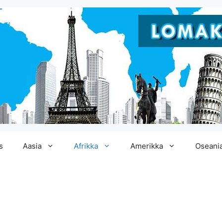
s
Aasia
Afrikka
Amerikka
Oseani