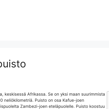
puisto
sa, keskisessä Afrikassa. Se on yksi maan suurimmista
00 neliökilometriä. Puisto on osa Kafue-joen
ispuolelta Zambezi-joen eteläpuolelle. Puisto koostuu