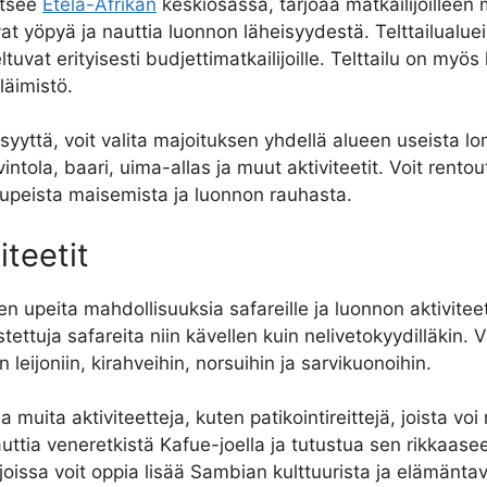
itsee
Etelä-Afrikan
keskiosassa, tarjoaa matkailijoilleen
voivat yöpyä ja nauttia luonnon läheisyydestä. Telttailualue
tuvat erityisesti budjettimatkailijoille. Telttailu on myö
läimistö.
syyttä, voit valita majoituksen yhdellä alueen useista 
tola, baari, uima-allas ja muut aktiviteetit. Voit rent
a upeista maisemista ja luonnon rauhasta.
iteetit
een upeita mahdollisuuksia safareille ja luonnon aktiviteet
astettuja safareita niin kävellen kuin nelivetokyydilläki
leijoniin, kirahveihin, norsuihin ja sarvikuonoihin.
 muita aktiviteetteja, kuten patikointireittejä, joista vo
nauttia veneretkistä Kafue-joella ja tutustua sen rikkaas
n, joissa voit oppia lisää Sambian kulttuurista ja elämänta