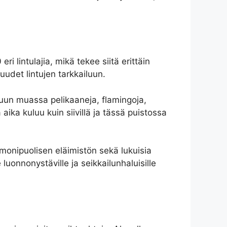
i lintulajia, mikä tekee siitä erittäin
suudet lintujen tarkkailuun.
 muun muassa pelikaaneja, flamingoja,
ika kuluu kuin siivillä ja tässä puistossa
monipuolisen eläimistön sekä lukuisia
luonnonystäville ja seikkailunhaluisille