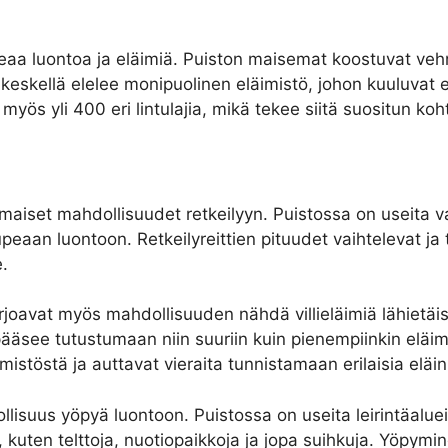
eaa luontoa ja eläimiä. Puiston maisemat koostuvat vehre
keskellä elelee monipuolinen eläimistö, johon kuuluvat es
 myös yli 400 eri lintulajia, mikä tekee siitä suositun koh
aiset mahdollisuudet retkeilyyn. Puistossa on useita vael
aan luontoon. Retkeilyreittien pituudet vaihtelevat ja tar
e.
joavat myös mahdollisuuden nähdä villieläimiä lähietäisyy
pääsee tutustumaan niin suuriin kuin pienempiinkin eläim
istöstä ja auttavat vieraita tunnistamaan erilaisia eläinl
suus yöpyä luontoon. Puistossa on useita leirintäalueit
ita, kuten telttoja, nuotiopaikkoja ja jopa suihkuja. Yöp