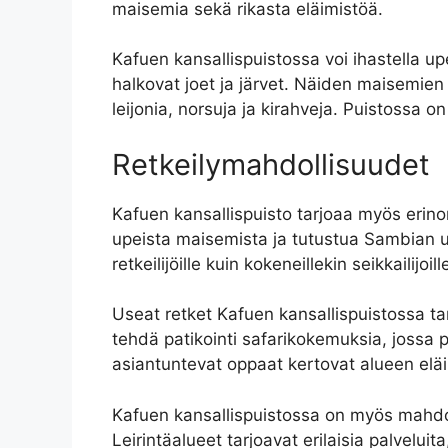
maisemia sekä rikasta eläimistöä.
Kafuen kansallispuistossa voi ihastella up
halkovat joet ja järvet. Näiden maisemien 
leijonia, norsuja ja kirahveja. Puistossa on
Retkeilymahdollisuudet
Kafuen kansallispuisto tarjoaa myös erinom
upeista maisemista ja tutustua Sambian upe
retkeilijöille kuin kokeneillekin seikkailijoill
Useat retket Kafuen kansallispuistossa tar
tehdä patikointi safarikokemuksia, jossa 
asiantuntevat oppaat kertovat alueen eläim
Kafuen kansallispuistossa on myös mahdolli
Leirintäalueet tarjoavat erilaisia palvelu