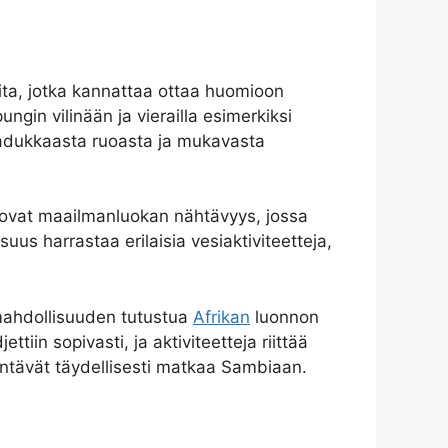
eita, jotka kannattaa ottaa huomioon
gin vilinään ja vierailla esimerkiksi
 laadukkaasta ruoasta ja mukavasta
ovat maailmanluokan nähtävyys, jossa
us harrastaa erilaisia ​​vesiaktiviteetteja,
 mahdollisuuden tutustua
Afrikan
luonnon
tiin sopivasti, ja aktiviteetteja riittää
dentävät täydellisesti matkaa Sambiaan.