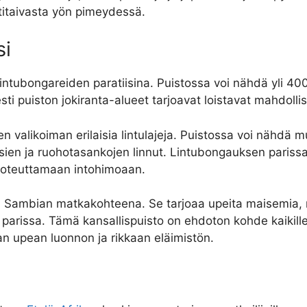
htitaivasta yön pimeydessä.
si
tubongareiden paratiisina. Puistossa voi nähdä yli 400 er
esti puiston jokiranta-alueet tarjoavat loistavat mahdolli
en valikoiman erilaisia lintulajeja. Puistossa voi nähdä
ien ja ruohotasankojen linnut. Lintubongauksen parissa a
 toteuttamaan intohimoaan.
mi Sambian matkakohteena. Se tarjoaa upeita maisemia, 
 parissa. Tämä kansallispuisto on ehdoton kohde kaikille 
an upean luonnon ja rikkaan eläimistön.