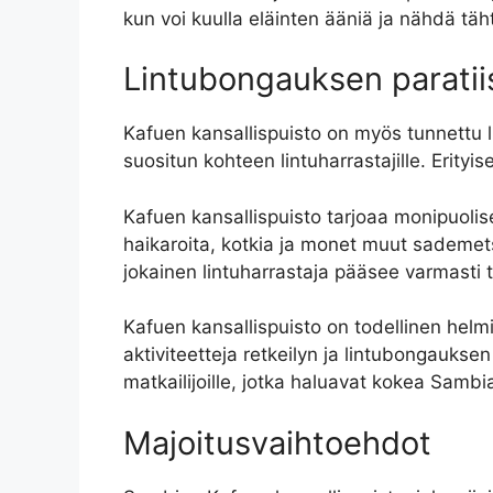
kun voi kuulla eläinten ääniä ja nähdä tä
Lintubongauksen paratii
Kafuen kansallispuisto on myös tunnettu lin
suositun kohteen lintuharrastajille. Erityis
Kafuen kansallispuisto tarjoaa monipuolis
haikaroita, kotkia ja monet muut sademets
jokainen lintuharrastaja pääsee varmasti
Kafuen kansallispuisto on todellinen hel
aktiviteetteja retkeilyn ja lintubongauksen
matkailijoille, jotka haluavat kokea Sambi
Majoitusvaihtoehdot