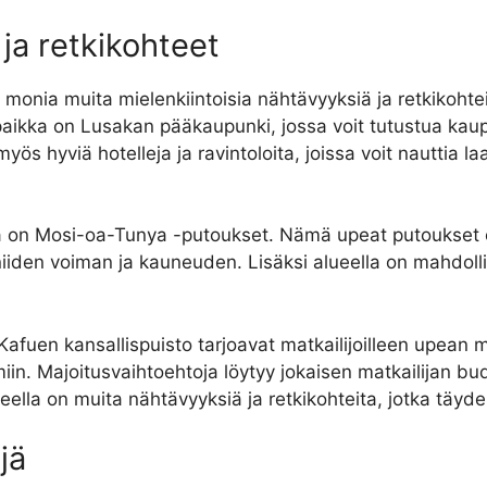
ja retkikohteet
n monia muita mielenkiintoisia nähtävyyksiä ja retkikoht
aikka on Lusakan pääkaupunki, jossa voit tutustua kaupun
yös hyviä hotelleja ja ravintoloita, joissa voit nauttia
a on Mosi-oa-Tunya -putoukset. Nämä upeat putoukset 
niiden voiman ja kauneuden. Lisäksi alueella on mahdollisu
Kafuen kansallispuisto tarjoavat matkailijoilleen upean
n. Majoitusvaihtoehtoja löytyy jokaisen matkailijan budjet
lueella on muita nähtävyyksiä ja retkikohteita, jotka täy
jä