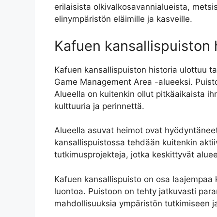
erilaisista olkivalkosavannialueista, metsi
elinympäristön eläimille ja kasveille.
Kafuen kansallispuiston 
Kafuen kansallispuiston historia ulottuu ta
Game Management Area -alueeksi. Puisto 
Alueella on kuitenkin ollut pitkäaikaista ih
kulttuuria ja perinnettä.
Alueella asuvat heimot ovat hyödyntäneet
kansallispuistossa tehdään kuitenkin akti
tutkimusprojekteja, jotka keskittyvät alue
Kafuen kansallispuisto on osa laajempaa 
luontoa. Puistoon on tehty jatkuvasti para
mahdollisuuksia ympäristön tutkimiseen 