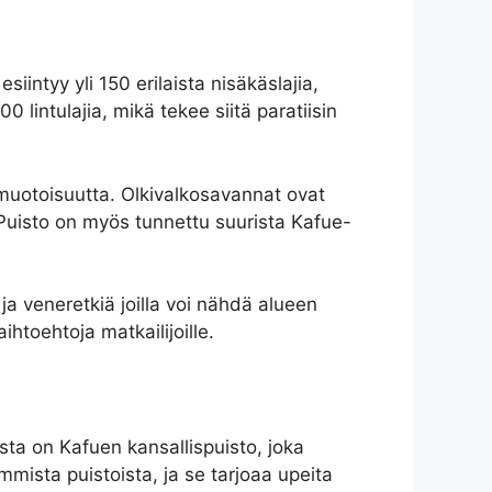
intyy yli 150 erilaista nisäkäslajia,
00 lintulajia, mikä tekee siitä paratiisin
muotoisuutta. Olkivalkosavannat ovat
. Puisto on myös tunnettu suurista Kafue-
a ja veneretkiä joilla voi nähdä alueen
ihtoehtoja matkailijoille.
sta on Kafuen kansallispuisto, joka
mista puistoista, ja se tarjoaa upeita