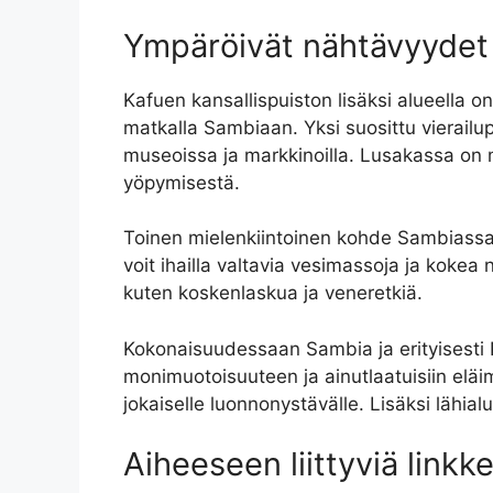
Ympäröivät nähtävyydet 
Kafuen kansallispuiston lisäksi alueella o
matkalla Sambiaan. Yksi suosittu vierailup
museoissa ja markkinoilla. Lusakassa on m
yöpymisestä.
Toinen mielenkiintoinen kohde Sambiass
voit ihailla valtavia vesimassoja ja kokea 
kuten koskenlaskua ja veneretkiä.
Kokonaisuudessaan Sambia ja erityisesti 
monimuotoisuuteen ja ainutlaatuisiin eläimii
jokaiselle luonnonystävälle. Lisäksi lähia
Aiheeseen liittyviä linkke