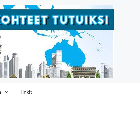
a
linkit