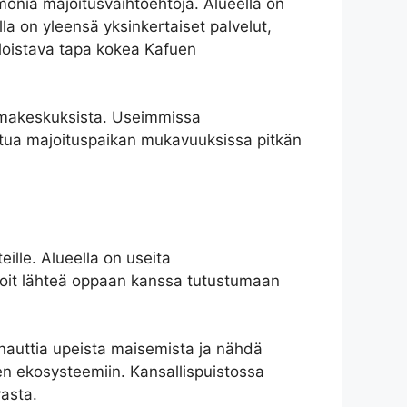
 monia majoitusvaihtoehtoja. Alueella on
illa on yleensä yksinkertaiset palvelut,
s loistava tapa kokea Kafuen
lomakeskuksista. Useimmissa
outua majoituspaikan mukavuuksissa pitkän
eille. Alueella on useita
n. Voit lähteä oppaan kanssa tutustumaan
i nauttia upeista maisemista ja nähdä
een ekosysteemiin. Kansallispuistossa
vasta.