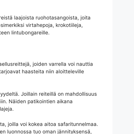
istä laajoista ruohotasangoista, joita
imerkiksi virtahepoja, krokotiileja,
teen lintubongareille.
lusreittejä, joiden varrella voi nauttia
joavat haasteita niin aloitteleville
deltä. Joillain reiteillä on mahdollisuus
iin. Näiden patikointien aikana
ajeja.
a, joilla voi kokea aitoa safaritunnelmaa.
yminen luonnossa tuo oman jännityksensä,