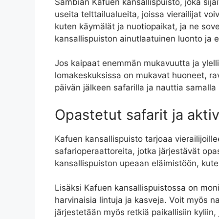
Sambian Kafuen kansallispuisto, joka sija
useita telttailualueita, joissa vierailijat 
kuten käymälät ja nuotiopaikat, ja ne sovel
kansallispuiston ainutlaatuinen luonto ja e
Jos kaipaat enemmän mukavuutta ja ylelli
lomakeskuksissa on mukavat huoneet, ravin
päivän jälkeen safarilla ja nauttia samall
Opastetut safarit ja aktiv
Kafuen kansallispuisto tarjoaa vierailijoill
safarioperaattoreita, jotka järjestävät op
kansallispuiston upeaan eläimistöön, kuten 
Lisäksi Kafuen kansallispuistossa on monia
harvinaisia lintuja ja kasveja. Voit myös 
järjestetään myös retkiä paikallisiin kylii