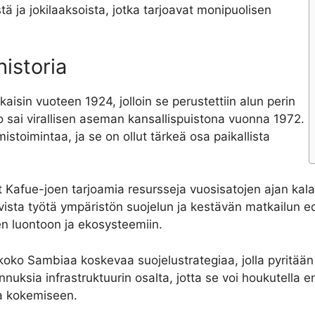
stä ja jokilaaksoista, jotka tarjoavat monipuolisen
historia
kaisin vuoteen 1924, jolloin se perustettiin alun perin
sai virallisen aseman kansallispuistona vuonna 1972.
mistoimintaa, ja se on ollut tärkeä osa paikallista
 Kafue-joen tarjoamia resursseja vuosisatojen ajan kala
ivista työtä ympäristön suojelun ja kestävän matkailun e
en luontoon ja ekosysteemiin.
koko Sambiaa koskevaa suojelustrategiaa, jolla pyritään
nnuksia infrastruktuurin osalta, jotta se voi houkutella 
ja kokemiseen.