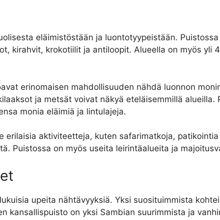
lisesta eläimistöstään ja luontotyypeistään. Puistossa esi
, kirahvit, krokotiilit ja antiloopit. Alueella on myös yli 4
tarjoavat erinomaisen mahdollisuuden nähdä luonnon moni
kilaaksot ja metsät voivat näkyä eteläisemmillä alueilla
nsa monia eläimiä ja lintulajeja.
 erilaisia ​​aktiviteetteja, kuten safarimatkoja, patikointi
ä. Puistossa on myös useita leirintäalueita ja majoitusva
et
ukuisia upeita nähtävyyksiä. Yksi suosituimmista kohtei
en kansallispuisto on yksi Sambian suurimmista ja vanhim