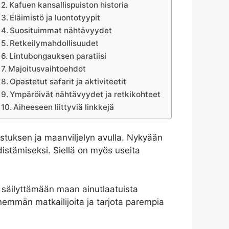
Kafuen kansallispuiston historia
Eläimistö ja luontotyypit
Suosituimmat nähtävyydet
Retkeilymahdollisuudet
Lintubongauksen paratiisi
Majoitusvaihtoehdot
Opastetut safarit ja aktiviteetit
Ympäröivät nähtävyydet ja retkikohteet
Aiheeseen liittyviä linkkejä
stuksen ja maanviljelyn avulla. Nykyään
distämiseksi. Siellä on myös useita
 säilyttämään maan ainutlaatuista
enemmän matkailijoita ja tarjota parempia