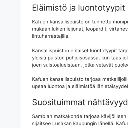
Eläimistö ja luontotyypit
Kafuen kansallispuisto on tunnettu monipuo
mukaan lukien leijonat, leopardit, virtahevot
lintuharrastajille.
Kansallispuiston erilaiset luontotyypit 
yleisiä puiston pohjoisosassa, kun taas jo
joen suistoalueistaan, jotka vetävät puolee
Kafuen kansallispuisto tarjoaa matkailijoille
upeaa luontoa ja eläimistöä lähietäisyydelt
Suosituimmat nähtävyyd
Sambian matkakohde tarjoaa kävijöilleen l
sijaitsee Lusakan kaupungin lähellä. Kafu