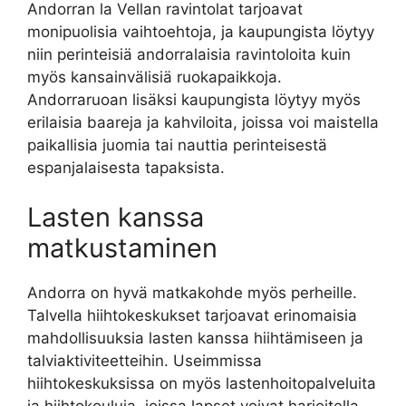
Andorran la Vellan ravintolat tarjoavat
monipuolisia vaihtoehtoja, ja kaupungista löytyy
niin perinteisiä andorralaisia ​​ravintoloita kuin
myös kansainvälisiä ruokapaikkoja.
Andorraruoan lisäksi kaupungista löytyy myös
erilaisia ​​baareja ja kahviloita, joissa voi maistella
paikallisia juomia tai nauttia perinteisestä
espanjalaisesta tapaksista.
Lasten kanssa
matkustaminen
Andorra on hyvä matkakohde myös perheille.
Talvella hiihtokeskukset tarjoavat erinomaisia
mahdollisuuksia lasten kanssa hiihtämiseen ja
talviaktiviteetteihin. Useimmissa
hiihtokeskuksissa on myös lastenhoitopalveluita