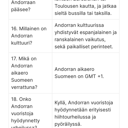
Andorraan
Toulousen kautta, ja jatkaa
pääsee?
sieltä bussilla tai taksilla.
Andorran kulttuurissa
16. Millainen on
yhdistyvät espanjalainen ja
Andorran
ranskalainen vaikutus,
kulttuuri?
sekä paikalliset perinteet.
17. Mikä on
Andorran
Andorran aikaero
aikaero
Suomeen on GMT +1.
Suomeen
verrattuna?
18. Onko
Kyllä, Andorran vuoristoja
Andorran
hyödynnetään erityisesti
vuoristoja
hiihtourheilussa ja
hyödynnetty
pyöräilyssä.
urheilussa?