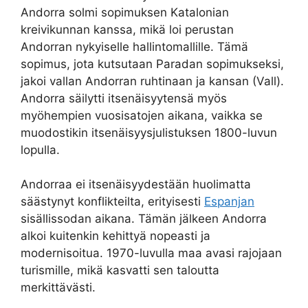
Andorra solmi sopimuksen Katalonian
kreivikunnan kanssa, mikä loi perustan
Andorran nykyiselle hallintomallille. Tämä
sopimus, jota kutsutaan Paradan sopimukseksi,
jakoi vallan Andorran ruhtinaan ja kansan (Vall).
Andorra säilytti itsenäisyytensä myös
myöhempien vuosisatojen aikana, vaikka se
muodostikin itsenäisyysjulistuksen 1800-luvun
lopulla.
Andorraa ei itsenäisyydestään huolimatta
säästynyt konflikteilta, erityisesti
Espanjan
sisällissodan aikana. Tämän jälkeen Andorra
alkoi kuitenkin kehittyä nopeasti ja
modernisoitua. 1970-luvulla maa avasi rajojaan
turismille, mikä kasvatti sen taloutta
merkittävästi.