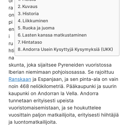
or
Kuvaus
ra
Historia
on
Liikkuminen
pi
Ruoka ja juoma
en
Lasten kanssa matkustaminen
i
Hintataso
ru
Andorra Usein Kysyttyjä Kysymyksiä (UKK)
hti
na
skunta, joka sijaitsee Pyreneiden vuoristossa
Iberian niemimaan pohjoisosassa. Se rajoittuu
Ranskaan
ja Espanjaan, ja sen pinta-ala on vain
noin 468 neliökilometriä. Pääkaupunki ja suurin
kaupunki on Andorran la Vella. Andorra
tunnetaan erityisesti upeista
vuoristomaisemistaan, ja se houkuttelee
vuosittain paljon matkailijoita, erityisesti hiihtäjiä
ja luontomatkailijoita.