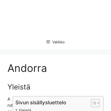
Valikko
Andorra
Yleistä
A
Sivun sisällysluettelo
nd
Yleistä