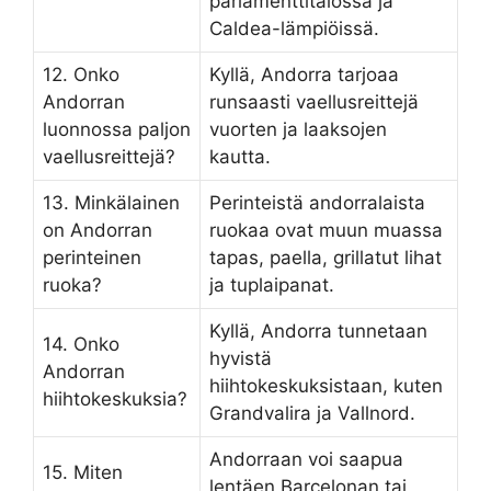
parlamenttitalossa ja
Caldea-lämpiöissä.
12. Onko
Kyllä, Andorra tarjoaa
Andorran
runsaasti vaellusreittejä
luonnossa paljon
vuorten ja laaksojen
vaellusreittejä?
kautta.
13. Minkälainen
Perinteistä andorralaista
on Andorran
ruokaa ovat muun muassa
perinteinen
tapas, paella, grillatut lihat
ruoka?
ja tuplaipanat.
Kyllä, Andorra tunnetaan
14. Onko
hyvistä
Andorran
hiihtokeskuksistaan, kuten
hiihtokeskuksia?
Grandvalira ja Vallnord.
Andorraan voi saapua
15. Miten
lentäen Barcelonan tai