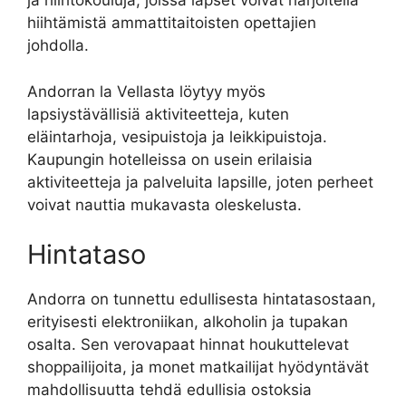
ja hiihtokouluja, joissa lapset voivat harjoitella
hiihtämistä ammattitaitoisten opettajien
johdolla.
Andorran la Vellasta löytyy myös
lapsiystävällisiä aktiviteetteja, kuten
eläintarhoja, vesipuistoja ja leikkipuistoja.
Kaupungin hotelleissa on usein erilaisia ​​
aktiviteetteja ja palveluita lapsille, joten perheet
voivat nauttia mukavasta oleskelusta.
Hintataso
Andorra on tunnettu edullisesta hintatasostaan,
erityisesti elektroniikan, alkoholin ja tupakan
osalta. Sen verovapaat hinnat houkuttelevat
shoppailijoita, ja monet matkailijat hyödyntävät
mahdollisuutta tehdä edullisia ostoksia