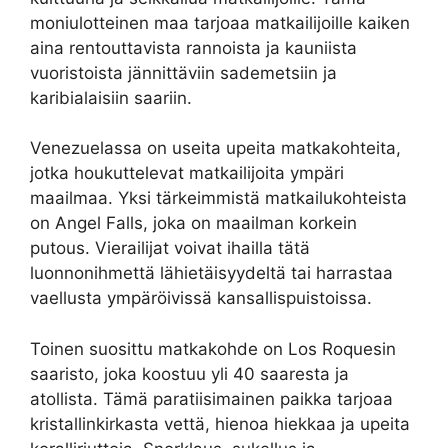
moniulotteinen maa tarjoaa matkailijoille kaiken
aina rentouttavista rannoista ja kauniista
vuoristoista jännittäviin sademetsiin ja
karibialaisiin saariin.
Venezuelassa on useita upeita matkakohteita,
jotka houkuttelevat matkailijoita ympäri
maailmaa. Yksi tärkeimmistä matkailukohteista
on Angel Falls, joka on maailman korkein
putous. Vierailijat voivat ihailla tätä
luonnonihmettä lähietäisyydeltä tai harrastaa
vaellusta ympäröivissä kansallispuistoissa.
Toinen suosittu matkakohde on Los Roquesin
saaristo, joka koostuu yli 40 saaresta ja
atollista. Tämä paratiisimainen paikka tarjoaa
kristallinkirkasta vettä, hienoa hiekkaa ja upeita