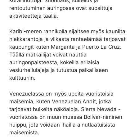
koralliriuttoja. Snorklaus, sukellus ja
rentoutuminen auringossa ovat suosittuja
aktiviteetteja täällä.
Karibi-meren rannikolla sijaitsee myös kauniita
hiekkarantoja ja vilkasta rantaelämää tarjoavat
kaupungit kuten Margarita ja Puerto La Cruz.
Täällä matkailijat voivat nauttia
auringonpaisteesta, kokeilla erilaisia ​​
vesiurheilulajeja ja tutustua paikalliseen
kulttuuriin.
Venezuelassa on myös upeita vuoristoisia
maisemia, kuten Venezuelan Andit, jotka
tarjoavat huikeita näköaloja. Sierra Nevada -
vuoristossa on muun muassa Bolívar-niminen
huippu, jota voidaan ihailla ainutlaatuisista
maisemista.