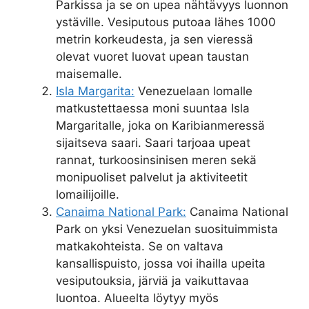
Parkissa ja se on upea nähtävyys luonnon
ystäville. Vesiputous putoaa lähes 1000
metrin korkeudesta, ja sen vieressä
olevat vuoret luovat upean taustan
maisemalle.
Isla Margarita:
Venezuelaan lomalle
matkustettaessa moni suuntaa Isla
Margaritalle, joka on Karibianmeressä
sijaitseva saari. Saari tarjoaa upeat
rannat, turkoosinsinisen meren sekä
monipuoliset palvelut ja aktiviteetit
lomailijoille.
Canaima National Park:
Canaima National
Park on yksi Venezuelan suosituimmista
matkakohteista. Se on valtava
kansallispuisto, jossa voi ihailla upeita
vesiputouksia, järviä ja vaikuttavaa
luontoa. Alueelta löytyy myös