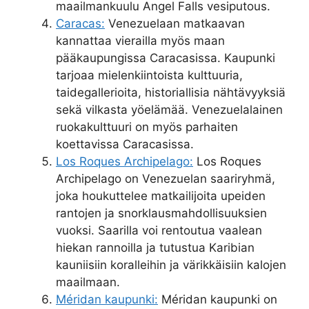
maailmankuulu Angel Falls vesiputous.
Caracas:
Venezuelaan matkaavan
kannattaa vierailla myös maan
pääkaupungissa Caracasissa. Kaupunki
tarjoaa mielenkiintoista kulttuuria,
taidegallerioita, historiallisia nähtävyyksiä
sekä vilkasta yöelämää. Venezuelalainen
ruokakulttuuri on myös parhaiten
koettavissa Caracasissa.
Los Roques Archipelago:
Los Roques
Archipelago on Venezuelan saariryhmä,
joka houkuttelee matkailijoita upeiden
rantojen ja snorklausmahdollisuuksien
vuoksi. Saarilla voi rentoutua vaalean
hiekan rannoilla ja tutustua Karibian
kauniisiin koralleihin ja värikkäisiin kalojen
maailmaan.
Méridan kaupunki:
Méridan kaupunki on