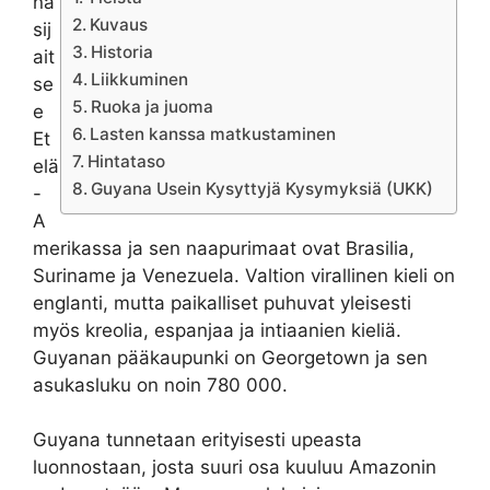
na
Kuvaus
sij
Historia
ait
Liikkuminen
se
Ruoka ja juoma
e
Lasten kanssa matkustaminen
Et
Hintataso
elä
Guyana Usein Kysyttyjä Kysymyksiä (UKK)
-
A
merikassa ja sen naapurimaat ovat Brasilia,
Suriname ja Venezuela. Valtion virallinen kieli on
englanti, mutta paikalliset puhuvat yleisesti
myös kreolia, espanjaa ja intiaanien kieliä.
Guyanan pääkaupunki on Georgetown ja sen
asukasluku on noin 780 000.
Guyana tunnetaan erityisesti upeasta
luonnostaan, josta suuri osa kuuluu Amazonin