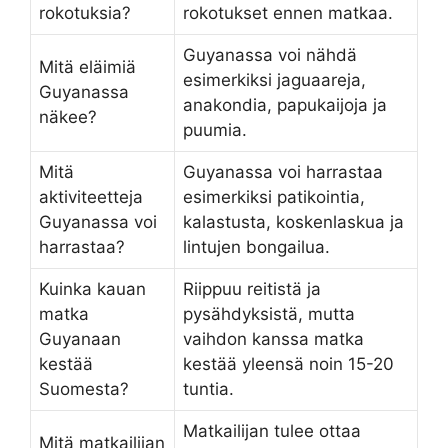
rokotuksia?
rokotukset ennen matkaa.
Guyanassa voi nähdä
Mitä eläimiä
esimerkiksi jaguaareja,
Guyanassa
anakondia, papukaijoja ja
näkee?
puumia.
Mitä
Guyanassa voi harrastaa
aktiviteetteja
esimerkiksi patikointia,
Guyanassa voi
kalastusta, koskenlaskua ja
harrastaa?
lintujen bongailua.
Kuinka kauan
Riippuu reitistä ja
matka
pysähdyksistä, mutta
Guyanaan
vaihdon kanssa matka
kestää
kestää yleensä noin 15-20
Suomesta?
tuntia.
Matkailijan tulee ottaa
Mitä matkailijan