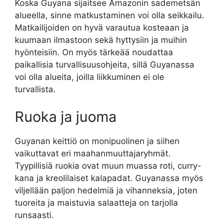
Koska Guyana sijaitsee Amazonin sademetsän
alueella, sinne matkustaminen voi olla seikkailu.
Matkailijoiden on hyvä varautua kosteaan ja
kuumaan ilmastoon sekä hyttysiin ja muihin
hyönteisiin. On myös tärkeää noudattaa
paikallisia turvallisuusohjeita, sillä Guyanassa
voi olla alueita, joilla liikkuminen ei ole
turvallista.
Ruoka ja juoma
Guyanan keittiö on monipuolinen ja siihen
vaikuttavat eri maahanmuuttajaryhmät.
Tyypillisiä ruokia ovat muun muassa roti, curry-
kana ja kreolilaiset kalapadat. Guyanassa myös
viljellään paljon hedelmiä ja vihanneksia, joten
tuoreita ja maistuvia salaatteja on tarjolla
runsaasti.