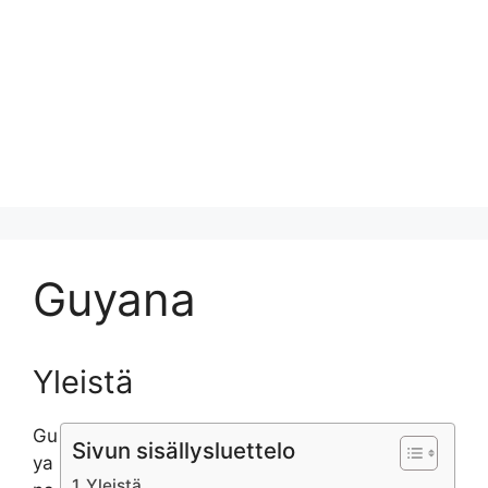
Guyana
Yleistä
Gu
Sivun sisällysluettelo
ya
Yleistä