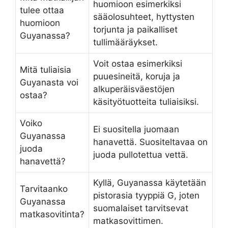
huomioon esimerkiksi
tulee ottaa
sääolosuhteet, hyttysten
huomioon
torjunta ja paikalliset
Guyanassa?
tullimääräykset.
Voit ostaa esimerkiksi
Mitä tuliaisia
puuesineitä, koruja ja
Guyanasta voi
alkuperäisväestöjen
ostaa?
käsityötuotteita tuliaisiksi.
Voiko
Ei suositella juomaan
Guyanassa
hanavettä. Suositeltavaa on
juoda
juoda pullotettua vettä.
hanavettä?
Kyllä, Guyanassa käytetään
Tarvitaanko
pistorasia tyyppiä G, joten
Guyanassa
suomalaiset tarvitsevat
matkasovitinta?
matkasovittimen.