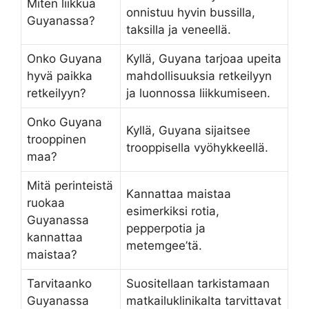
Miten liikkua
onnistuu hyvin bussilla,
Guyanassa?
taksilla ja veneellä.
Onko Guyana
Kyllä, Guyana tarjoaa upeita
hyvä paikka
mahdollisuuksia retkeilyyn
retkeilyyn?
ja luonnossa liikkumiseen.
Onko Guyana
Kyllä, Guyana sijaitsee
trooppinen
trooppisella vyöhykkeellä.
maa?
Mitä perinteistä
Kannattaa maistaa
ruokaa
esimerkiksi rotia,
Guyanassa
pepperpotia ja
kannattaa
metemgee’tä.
maistaa?
Tarvitaanko
Suositellaan tarkistamaan
Guyanassa
matkailuklinikalta tarvittavat