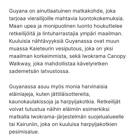
Guyana on ainutlaatuinen matkakohde, joka
tarjoaa vierailijoille mahtavia luontokokemuksia.
Maan upea ja monipuolinen luonto houkuttelee
retkeilijöitä ja lintuharrastajia ympäri maailman.
Kuuluisia nähtävyyksiä Guyanassa ovat muun
muassa Kaieteurin vesiputous, joka on yksi
maailman korkeimmista, sekä Iwokrama Canopy
Walkway, joka mahdollistaa kävelyretken
sademetsän latvustossa.
Guyanassa asuu myös monia harvinaisia
eläinlajeja, kuten jättiläisottereita,
kaunokaulakissoja ja harpyijakotkia. Retkeilijät
voivat tutustua näihin eläimiin esimerkiksi
matkalla Iwokrama-järjestelmän suojelualueelle
tai Kairuniin, joka on kuuluisa harpyijakotkien
pesimisalue.