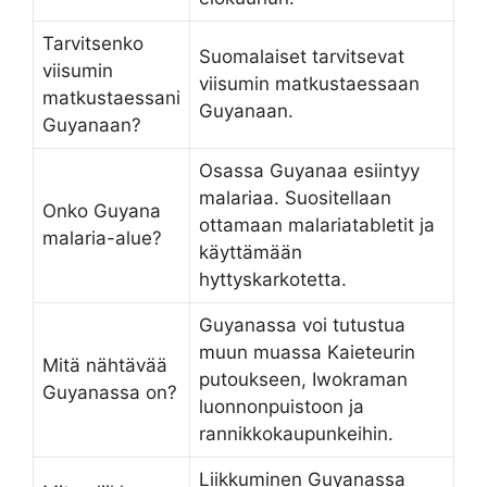
Tarvitsenko
Suomalaiset tarvitsevat
viisumin
viisumin matkustaessaan
matkustaessani
Guyanaan.
Guyanaan?
Osassa Guyanaa esiintyy
malariaa. Suositellaan
Onko Guyana
ottamaan malariatabletit ja
malaria-alue?
käyttämään
hyttyskarkotetta.
Guyanassa voi tutustua
muun muassa Kaieteurin
Mitä nähtävää
putoukseen, Iwokraman
Guyanassa on?
luonnonpuistoon ja
rannikkokaupunkeihin.
Liikkuminen Guyanassa