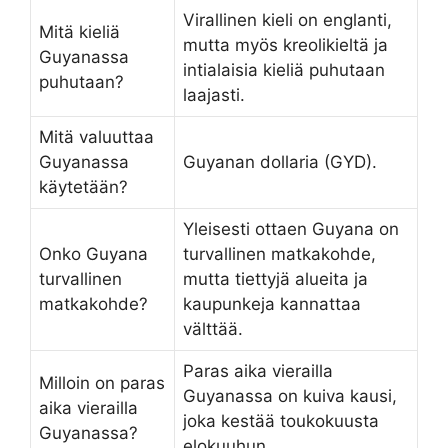
Virallinen kieli on englanti,
Mitä kieliä
mutta myös kreolikieltä ja
Guyanassa
intialaisia kieliä puhutaan
puhutaan?
laajasti.
Mitä valuuttaa
Guyanassa
Guyanan dollaria (GYD).
käytetään?
Yleisesti ottaen Guyana on
Onko Guyana
turvallinen matkakohde,
turvallinen
mutta tiettyjä alueita ja
matkakohde?
kaupunkeja kannattaa
välttää.
Paras aika vierailla
Milloin on paras
Guyanassa on kuiva kausi,
aika vierailla
joka kestää toukokuusta
Guyanassa?
elokuuhun.