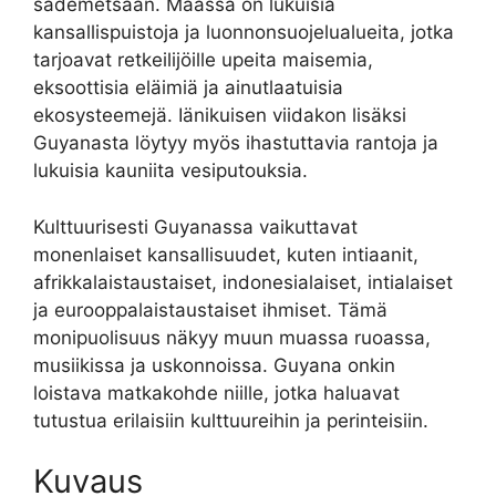
sademetsään. Maassa on lukuisia
kansallispuistoja ja luonnonsuojelualueita, jotka
tarjoavat retkeilijöille upeita maisemia,
eksoottisia eläimiä ja ainutlaatuisia
ekosysteemejä. Iänikuisen viidakon lisäksi
Guyanasta löytyy myös ihastuttavia rantoja ja
lukuisia kauniita vesiputouksia.
Kulttuurisesti Guyanassa vaikuttavat
monenlaiset kansallisuudet, kuten intiaanit,
afrikkalaistaustaiset, indonesialaiset, intialaiset
ja eurooppalaistaustaiset ihmiset. Tämä
monipuolisuus näkyy muun muassa ruoassa,
musiikissa ja uskonnoissa. Guyana onkin
loistava matkakohde niille, jotka haluavat
tutustua erilaisiin kulttuureihin ja perinteisiin.
Kuvaus