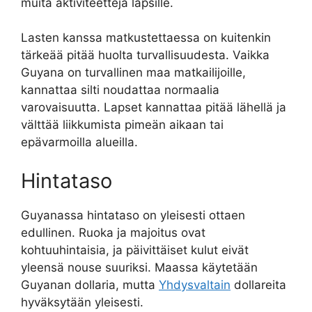
muita aktiviteetteja lapsille.
Lasten kanssa matkustettaessa on kuitenkin
tärkeää pitää huolta turvallisuudesta. Vaikka
Guyana on turvallinen maa matkailijoille,
kannattaa silti noudattaa normaalia
varovaisuutta. Lapset kannattaa pitää lähellä ja
välttää liikkumista pimeän aikaan tai
epävarmoilla alueilla.
Hintataso
Guyanassa hintataso on yleisesti ottaen
edullinen. Ruoka ja majoitus ovat
kohtuuhintaisia, ja päivittäiset kulut eivät
yleensä nouse suuriksi. Maassa käytetään
Guyanan dollaria, mutta
Yhdysvaltain
dollareita
hyväksytään yleisesti.