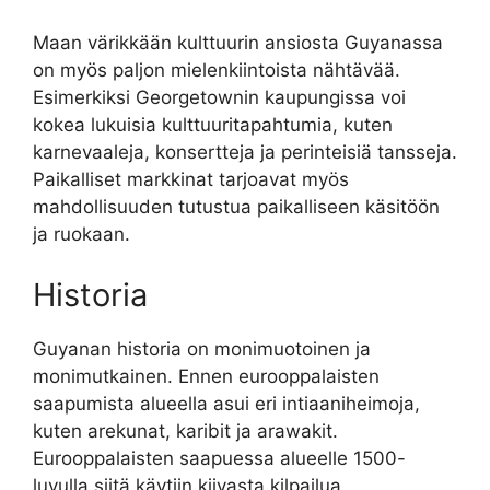
Maan värikkään kulttuurin ansiosta Guyanassa
on myös paljon mielenkiintoista nähtävää.
Esimerkiksi Georgetownin kaupungissa voi
kokea lukuisia kulttuuritapahtumia, kuten
karnevaaleja, konsertteja ja perinteisiä tansseja.
Paikalliset markkinat tarjoavat myös
mahdollisuuden tutustua paikalliseen käsitöön
ja ruokaan.
Historia
Guyanan historia on monimuotoinen ja
monimutkainen. Ennen eurooppalaisten
saapumista alueella asui eri intiaaniheimoja,
kuten arekunat, karibit ja arawakit.
Eurooppalaisten saapuessa alueelle 1500-
luvulla siitä käytiin kiivasta kilpailua