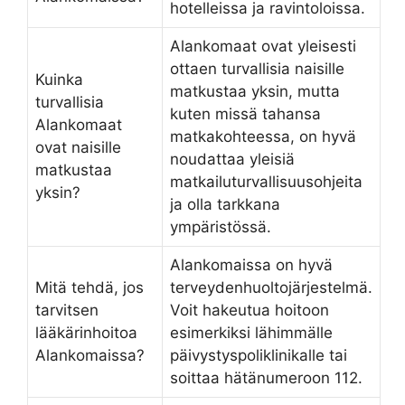
hotelleissa ja ravintoloissa.
Alankomaat ovat yleisesti
ottaen turvallisia naisille
Kuinka
matkustaa yksin, mutta
turvallisia
kuten missä tahansa
Alankomaat
matkakohteessa, on hyvä
ovat naisille
noudattaa yleisiä
matkustaa
matkailuturvallisuusohjeita
yksin?
ja olla tarkkana
ympäristössä.
Alankomaissa on hyvä
Mitä tehdä, jos
terveydenhuoltojärjestelmä.
tarvitsen
Voit hakeutua hoitoon
lääkärinhoitoa
esimerkiksi lähimmälle
Alankomaissa?
päivystyspoliklinikalle tai
soittaa hätänumeroon 112.