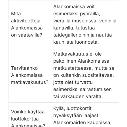
Alankomaissa voit
Mitä
esimerkiksi pyöräillä,
aktiviteetteja
vierailla museoissa, veneillä
Alankomaissa
kanavilla, tutustua
on saatavilla?
taidegallerioihin ja nauttia
kauniista luonnosta.
Matkavakuutus ei ole
pakollinen Alankomaissa
Tarvitaanko
matkustettaessa, mutta se
Alankomaissa
on kuitenkin suositeltavaa,
matkavakuutus?
jotta olet turvattu
esimerkiksi sairastumisen
tai varkauden varalta.
Kyllä, luottokortit
Voinko käyttää
hyväksytään laajasti
luottokorttia
Alankomaiden kaupoissa,
Alankomaissa?