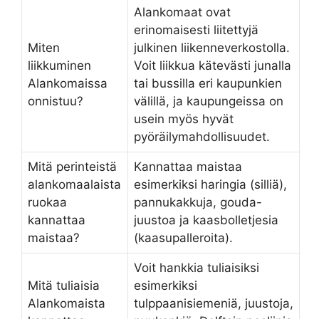
Alankomaat ovat
erinomaisesti liitettyjä
Miten
julkinen liikenneverkostolla.
liikkuminen
Voit liikkua kätevästi junalla
Alankomaissa
tai bussilla eri kaupunkien
onnistuu?
välillä, ja kaupungeissa on
usein myös hyvät
pyöräilymahdollisuudet.
Mitä perinteistä
Kannattaa maistaa
alankomaalaista
esimerkiksi haringia (silliä),
ruokaa
pannukakkuja, gouda-
kannattaa
juustoa ja kaasbolletjesia
maistaa?
(kaasupalleroita).
Voit hankkia tuliaisiksi
Mitä tuliaisia
esimerkiksi
Alankomaista
tulppaanisiemeniä, juustoja,