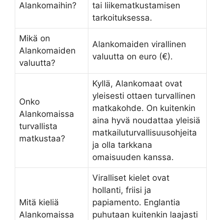
Alankomaihin?
tai liikematkustamisen
tarkoituksessa.
Mikä on
Alankomaiden virallinen
Alankomaiden
valuutta on euro (€).
valuutta?
Kyllä, Alankomaat ovat
yleisesti ottaen turvallinen
Onko
matkakohde. On kuitenkin
Alankomaissa
aina hyvä noudattaa yleisiä
turvallista
matkailuturvallisuusohjeita
matkustaa?
ja olla tarkkana
omaisuuden kanssa.
Viralliset kielet ovat
hollanti, friisi ja
Mitä kieliä
papiamento. Englantia
Alankomaissa
puhutaan kuitenkin laajasti