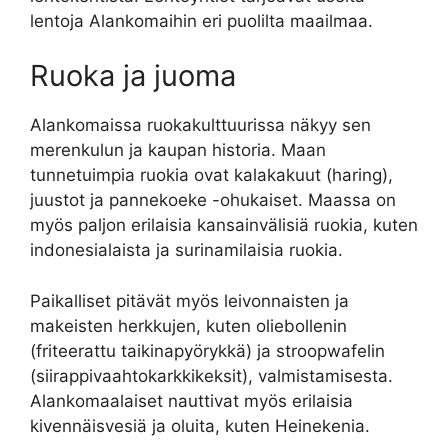
lentoja Alankomaihin eri puolilta maailmaa.
Ruoka ja juoma
Alankomaissa ruokakulttuurissa näkyy sen
merenkulun ja kaupan historia. Maan
tunnetuimpia ruokia ovat kalakakuut (haring),
juustot ja pannekoeke -ohukaiset. Maassa on
myös paljon erilaisia ​​kansainvälisiä ruokia, kuten
indonesialaista ja surinamilaisia ruokia.
Paikalliset pitävät myös leivonnaisten ja
makeisten herkkujen, kuten oliebollenin
(friteerattu taikinapyörykkä) ja stroopwafelin
(siirappivaahtokarkkikeksit), valmistamisesta.
Alankomaalaiset nauttivat myös erilaisia ​​
kivennäisvesiä ja oluita, kuten Heinekenia.