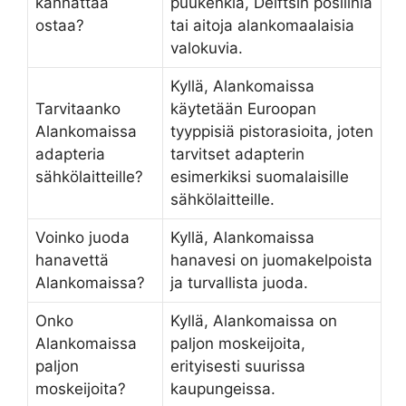
kannattaa
puukenkiä, Delftsin posliinia
ostaa?
tai aitoja alankomaalaisia
valokuvia.
Kyllä, Alankomaissa
Tarvitaanko
käytetään Euroopan
Alankomaissa
tyyppisiä pistorasioita, joten
adapteria
tarvitset adapterin
sähkölaitteille?
esimerkiksi suomalaisille
sähkölaitteille.
Voinko juoda
Kyllä, Alankomaissa
hanavettä
hanavesi on juomakelpoista
Alankomaissa?
ja turvallista juoda.
Onko
Kyllä, Alankomaissa on
Alankomaissa
paljon moskeijoita,
paljon
erityisesti suurissa
moskeijoita?
kaupungeissa.