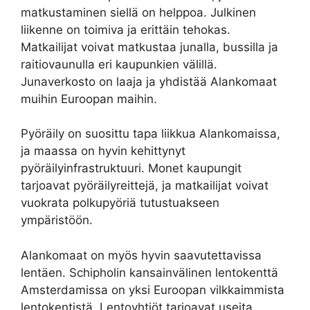
matkustaminen siellä on helppoa. Julkinen
liikenne on toimiva ja erittäin tehokas.
Matkailijat voivat matkustaa junalla, bussilla ja
raitiovaunulla eri kaupunkien välillä.
Junaverkosto on laaja ja yhdistää Alankomaat
muihin Euroopan maihin.
Pyöräily on suosittu tapa liikkua Alankomaissa,
ja maassa on hyvin kehittynyt
pyöräilyinfrastruktuuri. Monet kaupungit
tarjoavat pyöräilyreittejä, ja matkailijat voivat
vuokrata polkupyöriä tutustuakseen
ympäristöön.
Alankomaat on myös hyvin saavutettavissa
lentäen. Schipholin kansainvälinen lentokenttä
Amsterdamissa on yksi Euroopan vilkkaimmista
lentokentistä. Lentoyhtiöt tarjoavat useita