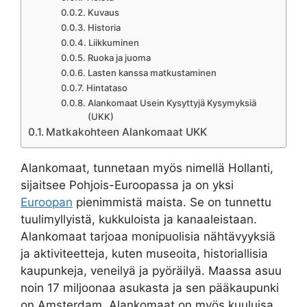
Kuvaus
Historia
Liikkuminen
Ruoka ja juoma
Lasten kanssa matkustaminen
Hintataso
Alankomaat Usein Kysyttyjä Kysymyksiä
(UKK)
Matkakohteen Alankomaat UKK
Alankomaat, tunnetaan myös nimellä Hollanti,
sijaitsee Pohjois-Euroopassa ja on yksi
Euroopan
pienimmistä maista. Se on tunnettu
tuulimyllyistä, kukkuloista ja kanaaleistaan.
Alankomaat tarjoaa monipuolisia nähtävyyksiä
ja aktiviteetteja, kuten museoita, historiallisia
kaupunkeja, veneilyä ja pyöräilyä. Maassa asuu
noin 17 miljoonaa asukasta ja sen pääkaupunki
on Amsterdam. Alankomaat on myös kuuluisa