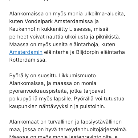
Alankomaissa on myös monia ulkoilma-alueita,
kuten Vondelpark Amsterdamissa ja
Keukenhofin kukkaniitty Lissessa, missä
perheet voivat nauttia ulkoilusta ja piknikistä.
Maassa on myös useita eläintarhoja, kuten
Amsterdamin
eläintarha ja Blijdorpin eläintarha
Rotterdamissa.
Pyöräily on suosittu liikkumismuoto
Alankomaissa, ja maassa on monia
pyöränvuokrauspisteitä, jotka tarjoavat
polkupyöriä myös lapsille. Pyörällä voi tutustua
kaupunkien nähtävyyksiin ja puistoihin.
Alankomaat on turvallinen ja lapsiystävällinen
maa, jossa on hyvä terveydenhuoltojärjestelmä.
Maassa on myös monia lastenravintoloita ja