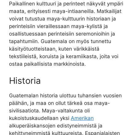
Paikallinen kulttuuri ja perinteet näkyvät ympäri
maata, erityisesti maya-intiaaneilla. Matkailijat
voivat tutustua maya-kulttuurin historiaan ja
perinteisiin vieraillessaan maya-kylistä ja
osallistuessaan perinteisiin seremonioihin ja
tapahtumiin. Guatemala on myös tunnettu
käsityötuotteistaan, kuten värikkäistä
tekstiileistä, koruista ja keramiikasta, joita voi
ostaa paikallisista markkinoista.
Historia
Guatemalan historia ulottuu tuhansien vuosien
päähän, ja maa on ollut tärkeä osa maya-
sivilisaatiota. Maya-valtakunta oli
kukoistuskaudellaan yksi
Amerikan
alkuperäiskansojen edistyneimmistä ja
kehittyneimmistä kulttuureista. Espanjalaisten