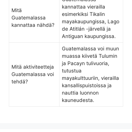
kannattaa vierailla
Mitä
esimerkiksi Tikalin
Guatemalassa
mayakaupungissa, Lago
kannattaa nähdä?
de Atitlán -järvellä ja
Antiguan kaupungissa.
Guatemalassa voi muun
muassa kiivetä Tulumin
ja Pacayn tulivuoria,
Mitä aktiviteetteja
tutustua
Guatemalassa voi
mayakulttuuriin, vierailla
tehdä?
kansallispuistoissa ja
nauttia luonnon
kauneudesta.