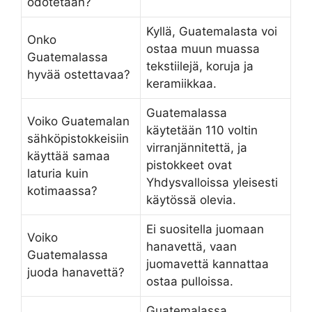
odotetaan?
Kyllä, Guatemalasta voi
Onko
ostaa muun muassa
Guatemalassa
tekstiilejä, koruja ja
hyvää ostettavaa?
keramiikkaa.
Guatemalassa
Voiko Guatemalan
käytetään 110 voltin
sähköpistokkeisiin
virranjännitettä, ja
käyttää samaa
pistokkeet ovat
laturia kuin
Yhdysvalloissa yleisesti
kotimaassa?
käytössä olevia.
Ei suositella juomaan
Voiko
hanavettä, vaan
Guatemalassa
juomavettä kannattaa
juoda hanavettä?
ostaa pulloissa.
Guatemalassa