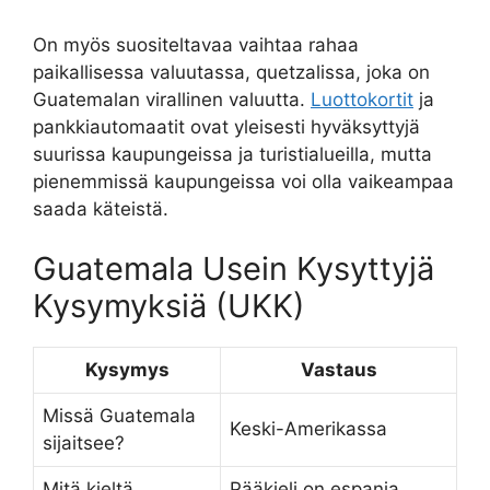
On myös suositeltavaa vaihtaa rahaa
paikallisessa valuutassa, quetzalissa, joka on
Guatemalan virallinen valuutta.
Luottokortit
ja
pankkiautomaatit ovat yleisesti hyväksyttyjä
suurissa kaupungeissa ja turistialueilla, mutta
pienemmissä kaupungeissa voi olla vaikeampaa
saada käteistä.
Guatemala Usein Kysyttyjä
Kysymyksiä (UKK)
Kysymys
Vastaus
Missä Guatemala
Keski-Amerikassa
sijaitsee?
Mitä kieltä
Pääkieli on espanja,