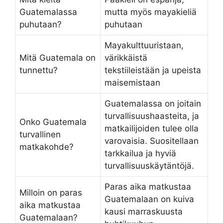
Guatemalassa
mutta myös mayakieliä
puhutaan?
puhutaan
Mayakulttuuristaan,
Mitä Guatemala on
värikkäistä
tunnettu?
tekstiileistään ja upeista
maisemistaan
Guatemalassa on joitain
turvallisuushaasteita, ja
Onko Guatemala
matkailijoiden tulee olla
turvallinen
varovaisia. Suositellaan
matkakohde?
tarkkailua ja hyviä
turvallisuuskäytäntöjä.
Paras aika matkustaa
Milloin on paras
Guatemalaan on kuiva
aika matkustaa
kausi marraskuusta
Guatemalaan?