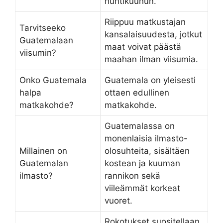
huhtikuuhun.
Riippuu matkustajan
Tarvitseeko
kansalaisuudesta, jotkut
Guatemalaan
maat voivat päästä
viisumin?
maahan ilman viisumia.
Onko Guatemala
Guatemala on yleisesti
halpa
ottaen edullinen
matkakohde?
matkakohde.
Guatemalassa on
monenlaisia ilmasto-
Millainen on
olosuhteita, sisältäen
Guatemalan
kostean ja kuuman
ilmasto?
rannikon sekä
viileämmät korkeat
vuoret.
Rokotukset suositellaan,