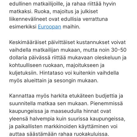
edullinen matkailijoille, ja rahaa riittää hyvin
matkaksi. Ruoka, majoitus ja julkiset
liikennevälineet ovat edullisia verrattuna
esimerkiksi
Euroopan
maihin.
Keskimääräiset päivittäiset kustannukset voivat
vaihdella matkailijan mukaan, mutta noin 30-50
dollaria päivässä riittää mukavaan oleskeluun ja
kohtuulliseen ruokaan, majoitukseen ja
kuljetuksiin. Hintataso voi kuitenkin vaihdella
myös alueittain ja sesongin mukaan.
Kannattaa myös harkita etukäteen budjettia ja
suunnitella matkaa sen mukaan. Pienemmissä
kaupungeissa ja maaseudulla hinnat ovat
yleensä halvempia kuin suurissa kaupungeissa,
ja paikallisten markkinoiden käyttäminen voi
auttaa säästämään rahaa ruokakuluissa.