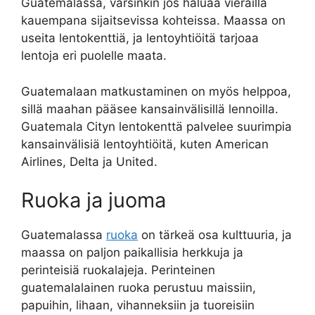
Guatemalassa, varsinkin jos haluaa vierailla
kauempana sijaitsevissa kohteissa. Maassa on
useita lentokenttiä, ja lentoyhtiöitä tarjoaa
lentoja eri puolelle maata.
Guatemalaan matkustaminen on myös helppoa,
sillä maahan pääsee kansainvälisillä lennoilla.
Guatemala Cityn lentokenttä palvelee suurimpia
kansainvälisiä lentoyhtiöitä, kuten American
Airlines, Delta ja United.
Ruoka ja juoma
Guatemalassa
ruoka
on tärkeä osa kulttuuria, ja
maassa on paljon paikallisia herkkuja ja
perinteisiä ruokalajeja. Perinteinen
guatemalalainen ruoka perustuu maissiin,
papuihin, lihaan, vihanneksiin ja tuoreisiin