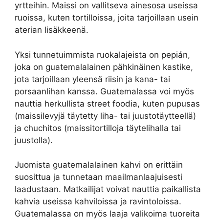
yrtteihin. Maissi on vallitseva ainesosa useissa
ruoissa, kuten tortilloissa, joita tarjoillaan usein
aterian lisäkkeenä.
Yksi tunnetuimmista ruokalajeista on pepián,
joka on guatemalalainen pähkinäinen kastike,
jota tarjoillaan yleensä riisin ja kana- tai
porsaanlihan kanssa. Guatemalassa voi myös
nauttia herkullista street foodia, kuten pupusas
(maissilevyjä täytetty liha- tai juustotäytteellä)
ja chuchitos (maissitortilloja täytelihalla tai
juustolla).
Juomista guatemalalainen kahvi on erittäin
suosittua ja tunnetaan maailmanlaajuisesti
laadustaan. Matkailijat voivat nauttia paikallista
kahvia useissa kahviloissa ja ravintoloissa.
Guatemalassa on myös laaja valikoima tuoreita