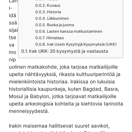
Läh
Kuvaus
i-
Historia
idä
Liikkuminen
ssä
Ruoka ja juoma
sijai
Lasten kanssa matkustaminen
tse
Hintataso
va
Irak Usein Kysyttyjä Kysymyksiä (UKK)
Irak UKK: 20 kysymystä ja vastausta
mo
nip
uolinen matkakohde, joka tarjoaa matkailijoille
upeita nähtävyyksiä, rikasta kulttuuriperintöä ja
mielenkiintoista historiaa. Irakissa on lukuisia
historiallisia kaupunkeja, kuten Bagdad, Basra,
Mosul ja Babylon, jotka tarjoavat matkailijoille
upeita arkeologisia kohteita ja kiehtovia tarinoita
menneisyydestä.
Irakin maisemaa hallitsevat suuret aavikot,