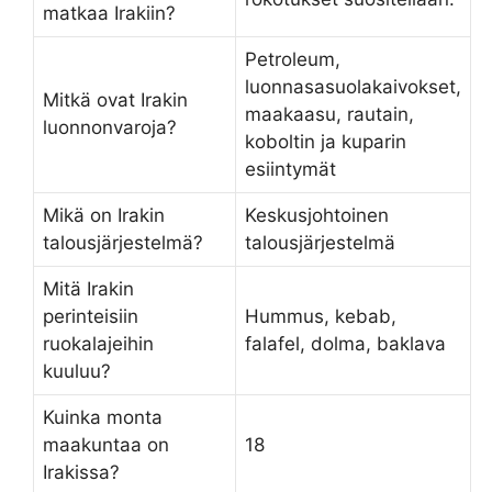
matkaa Irakiin?
Petroleum,
luonnasasuolakaivokset,
Mitkä ovat Irakin
maakaasu, rautain,
luonnonvaroja?
koboltin ja kuparin
esiintymät
Mikä on Irakin
Keskusjohtoinen
talousjärjestelmä?
talousjärjestelmä
Mitä Irakin
perinteisiin
Hummus, kebab,
ruokalajeihin
falafel, dolma, baklava
kuuluu?
Kuinka monta
maakuntaa on
18
Irakissa?