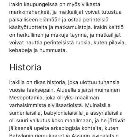
Irakin kaupungeissa on myös vilkasta
markkinahenkeä, ja matkailijat voivat tutustua
paikalliseen elämään ja ostaa perinteisiä
käsityötuotteita ja matkamuistoja. Irakin keittiö
on herkullinen ja makuja täynnä, ja matkailijat
voivat nauttia perinteisistä ruokia, kuten pilavia,
kebabeja ja hummusta.
Historia
Irakilla on rikas historia, joka ulottuu tuhansia
vuosia taaksepäin. Alueella sijaitsi muinainen
Mesopotamia, joka oli yksi maailman
varhaisimmista sivilisaatioista. Muinaisilla
sumerilaisilla, babylonialaisilla ja assyrialaisilla
oli suuri vaikutus koko maailmaan, ja he jättivät
jälkeensä upeita arkeologisia kohteita, kuten
Babylonin riemukaaret ja Assurin kivipalatsin