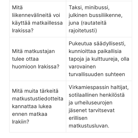
Mitä
Taksi, minibussi,
liikennevälineitä voi
julkinen bussiliikenne,
käyttää matkaillessa
juna (rautateitä
Irakissa?
rajoitetusti)
Pukeutua säädyllisesti,
Mitä matkustajan
kunnioittaa paikallisia
tulee ottaa
tapoja ja kulttuureja, olla
huomioon Irakissa?
varovainen
turvallisuuden suhteen
Virkamiespassin haltijat,
Mitä muita tärkeitä
sotilaallinen henkilöstä
matkustustiedotteita
ja urheiluseurojen
kannattaa lukea
jäsenet tarvitsevat
ennen matkaa
erillisen
Irakiin?
matkustusluvan.