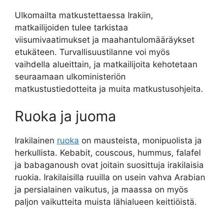
Ulkomailta matkustettaessa Irakiin,
matkailijoiden tulee tarkistaa
viisumivaatimukset ja maahantulomääräykset
etukäteen. Turvallisuustilanne voi myös
vaihdella alueittain, ja matkailijoita kehotetaan
seuraamaan ulkoministeriön
matkustustiedotteita ja muita matkustusohjeita.
Ruoka ja juoma
Irakilainen
ruoka
on mausteista, monipuolista ja
herkullista. Kebabit, couscous, hummus, falafel
ja babaganoush ovat joitain suosittuja irakilaisia
​​ruokia. Irakilaisilla ruuilla on usein vahva Arabian
ja persialainen vaikutus, ja maassa on myös
paljon vaikutteita muista lähialueen keittiöistä.