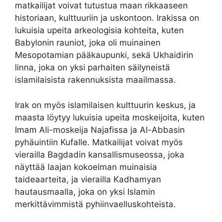
matkailijat voivat tutustua maan rikkaaseen
historiaan, kulttuuriin ja uskontoon. Irakissa on
lukuisia upeita arkeologisia kohteita, kuten
Babylonin rauniot, joka oli muinainen
Mesopotamian pääkaupunki, sekä Ukhaidirin
linna, joka on yksi parhaiten säilyneistä
islamilaisista rakennuksista maailmassa.
Irak on myös islamilaisen kulttuurin keskus, ja
maasta löytyy lukuisia upeita moskeijoita, kuten
Imam Ali-moskeija Najafissa ja Al-Abbasin
pyhäuintiin Kufalle. Matkailijat voivat myös
vierailla Bagdadin kansallismuseossa, joka
näyttää laajan kokoelman muinaisia ​​
taideaarteita, ja vierailla Kadhamyan
hautausmaalla, joka on yksi Islamin
merkittävimmistä pyhiinvaelluskohteista.