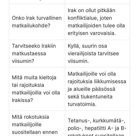
Irak on ollut pitkään
Onko Irak turvallinen
konfliktialue, joten
matkailukohde?
matkailijoiden tulee olla
erityisen varovaisia.
Tarvitseeko Irakiin
Kyllä, suurin osa
matkustaessa
vierailijoista tarvitsee
viisumin?
viisumin.
Matkailijoille voi olla
Mitä muita kieltoja
rajoituksia liikkumisessa
tai rajoituksia
ja alueille pääsössä
matkailijoilla voi olla
sekä tiukentuneita
Irakissa?
turvatoimia.
Mitä rokotuksia
Tetanus-, kurkkumätä-,
matkailijoille
polio-, hepatiitti A- ja B-
suositellaan ennen
rokotukset suositellaan.