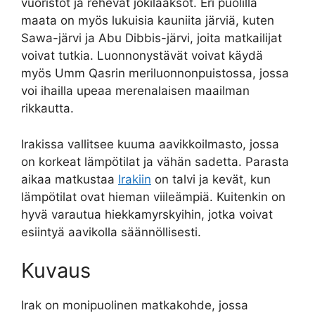
vuoristot ja rehevät jokilaaksot. Eri puolilla
maata on myös lukuisia kauniita järviä, kuten
Sawa-järvi ja Abu Dibbis-järvi, joita matkailijat
voivat tutkia. Luonnonystävät voivat käydä
myös Umm Qasrin meriluonnonpuistossa, jossa
voi ihailla upeaa merenalaisen maailman
rikkautta.
Irakissa vallitsee kuuma aavikkoilmasto, jossa
on korkeat lämpötilat ja vähän sadetta. Parasta
aikaa matkustaa
Irakiin
on talvi ja kevät, kun
lämpötilat ovat hieman viileämpiä. Kuitenkin on
hyvä varautua hiekkamyrskyihin, jotka voivat
esiintyä aavikolla säännöllisesti.
Kuvaus
Irak on monipuolinen matkakohde, jossa