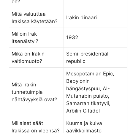
on?
Mitä valuuttaa
Irakin dinaari
Irakissa käytetään?
Milloin Irak
1932
itsenäistyi?
Mikä on Irakin
Semi-presidential
valtiomuoto?
republic
Mesopotamian Epic,
Babylonin
Mitä Irakin
hängästyspuu, Al-
tunnetuimpia
Mutanabin puisto,
nähtävyyksiä ovat?
Samarran tikatyyli,
Arbilin Citadel
Millaiset säät
Kuuma ja kuiva
Irakissa on yleensä?
aavikkoilmasto