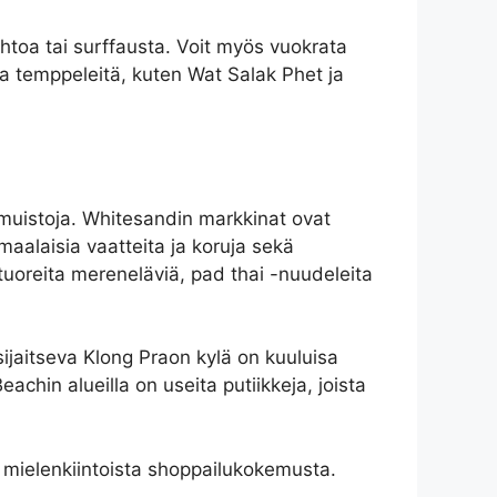
iihtoa tai surffausta. Voit myös vuokrata
a temppeleitä, kuten Wat Salak Phet ja
kamuistoja. Whitesandin markkinat ovat
maalaisia vaatteita ja koruja sekä
 tuoreita mereneläviä, pad thai -nuudeleita
sijaitseva Klong Praon kylä on kuuluisa
eachin alueilla on useita putiikkeja, joista
a mielenkiintoista shoppailukokemusta.