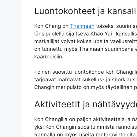
Luontokohteet ja kansall
Koh Chang on
Thaimaan
toiseksi suurin sa
länsipuolella sijaitseva Khao Yai -kansall
matkailijat voivat kokea upeita vaellusreit
on tunnettu myös Thaimaan suurimpana eläi
käärmeisiin.
Toinen suosittu luontokohde Koh Changilla 
tarjoavat mahtavat sukellus- ja snorklausm
Changin meripuisto on myös täydellinen pai
Aktiviteetit ja nähtävyyd
Koh Changilla on paljon aktiviteetteja ja n
yksi Koh Changin suosituimmista rannoista
Rannalla on myös useita rantaravintoloita j