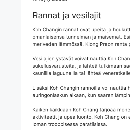
Rannat ja vesilajit
Koh Changin rannat ovat upeita ja houkuttel
omanlaisensa tunnelman ja maisemat. Esime
meriveden lämmössä. Klong Praon ranta puo
Vesilajien ystävät voivat nauttia Koh Chan
sukellusvarusteita, ja lähteä tutkimaan 
kauniilla laguuneilla tai lähteä veneretkel
Lisäksi Koh Changin rannoilla voi nauttia h
auringonlaskun aikaan, kun saaren lämpi
Kaiken kaikkiaan Koh Chang tarjoaa monen
aktiviteetit ja upea luonto. Koh Chang o
loman trooppisessa paratiisissa.