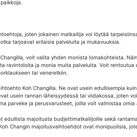
 paikkoja.
oehtoja, joten jokainen matkailija voi löytää tarpeisiin
tka tarjoavat erilaisia ​​palveluita ja mukavuuksia.
h Changilla, voit valita yhden monista lomakohteista. N
 ravintoloita ja monia muita palveluita. Voit rentoutua u
norklaukseen tai veneretkiin.
htoehto Koh Changilla. Ne ovat usein edullisempia kuin 
sevat usein rannan läheisyydessä tai viidakossa, joten vo
 parveke ja perusvarusteet, joilla voit valmistaa omia a
t edullista majoitusta budjettimatkailijoille sekä rantama
oh Changin majoitusvaihtoehdot ovat monipuolisia, joten 