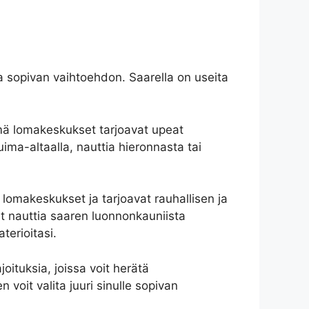
sa sopivan vaihtoehdon. Saarella on useita
ämä lomakeskukset tarjoavat upeat
ima-altaalla, nauttia hieronnasta tai
lomakeskukset ja tarjoavat rauhallisen ja
it nauttia saaren luonnonkauniista
terioitasi.
joituksia, joissa voit herätä
voit valita juuri sinulle sopivan