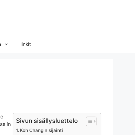
a
linkit
ee
Sivun sisällysluettelo
ssiin
Koh Changin sijainti