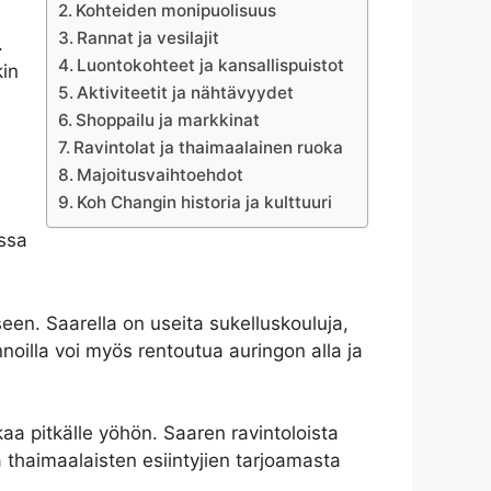
Kohteiden monipuolisuus
Rannat ja vesilajit
.
Luontokohteet ja kansallispuistot
kin
Aktiviteetit ja nähtävyydet
Shoppailu ja markkinat
Ravintolat ja thaimaalainen ruoka
Majoitusvaihtoehdot
Koh Changin historia ja kulttuuri
issa
een. Saarella on useita sukelluskouluja,
noilla voi myös rentoutua auringon alla ja
kaa pitkälle yöhön. Saaren ravintoloista
 ja thaimaalaisten esiintyjien tarjoamasta