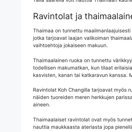
Ravintolat ja thaimaalai
Thaimaa on tunnettu maailmanlaajuisesti he
jotka tarjoavat laajan valikoiman thaimaala
vaihtoehtoja jokaiseen makuun.
Thaimaalainen ruoka on tunnettu värikkyy
todellisen makumatkan, kun tilaat erilaisia 
kasvisten, kanan tai katkaravun kanssa. Myö
Ravintolat Koh Changilla tarjoavat myös run
näiden tuoreiden meren herkkujen parissa, 
aineen.
Thaimaalaiset ravintolat ovat myös tunnett
nauttia maukkaasta ateriasta jopa pienellä 