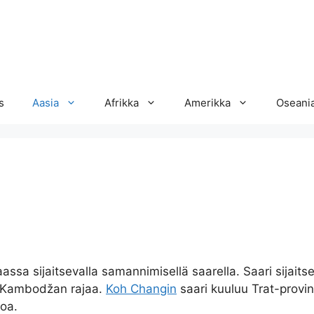
s
Aasia
Afrikka
Amerikka
Oseani
sa sijaitsevalla samannimisellä saarella. Saari sijaits
lä Kambodžan rajaa.
Koh Changin
saari kuuluu Trat-provin
toa.