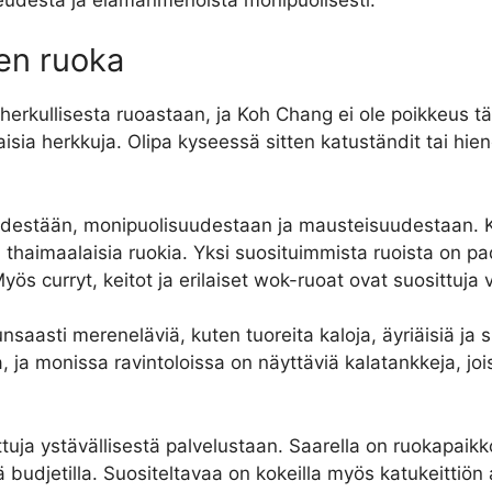
nen ruoka
rkullisesta ruoastaan, ja Koh Chang ei ole poikkeus tähä
isia ​​herkkuja. Olipa kyseessä sitten katuständit tai hie
destään, monipuolisuudestaan ​​ja mausteisuudestaan. K
​​thaimaalaisia ​​ruokia. Yksi suosituimmista ruoista on pa
s curryt, keitot ja erilaiset wok-ruoat ovat suosittuja v
saasti mereneläviä, kuten tuoreita kaloja, äyriäisiä ja s
ja monissa ravintoloissa on näyttäviä kalatankkeja, jois
uja ystävällisestä palvelustaan. Saarella on ruokapaikkoj
budjetilla. Suositeltavaa on kokeilla myös katukeittiön a