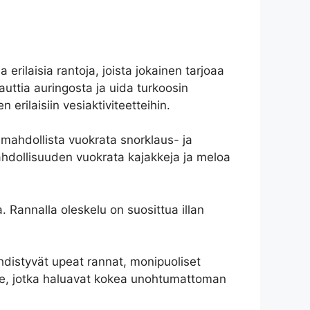
erilaisia rantoja, joista jokainen tarjoaa
uttia auringosta ja uida turkoosin
rilaisiin vesiaktiviteetteihin.
 mahdollista vuokrata snorklaus- ja
ahdollisuuden vuokrata kajakkeja ja meloa
a. Rannalla oleskelu on suosittua illan
hdistyvät upeat rannat, monipuoliset
lle, jotka haluavat kokea unohtumattoman