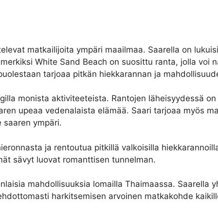
evat matkailijoita ympäri maailmaa. Saarella on lukuisia 
rkiksi White Sand Beach on suosittu ranta, jolla voi na
lestaan tarjoaa pitkän hiekkarannan ja mahdollisuuden e
gilla monista aktiviteeteista. Rantojen läheisyydessä on
saaren upeaa vedenalaista elämää. Saari tarjoaa myös m
le saaren ympäri.
ieronnasta ja rentoutua pitkillä valkoisilla hiekkarannoill
mät sävyt luovat romanttisen tunnelman.
laisia mahdollisuuksia lomailla Thaimaassa. Saarella y
n ehdottomasti harkitsemisen arvoinen matkakohde kaiki