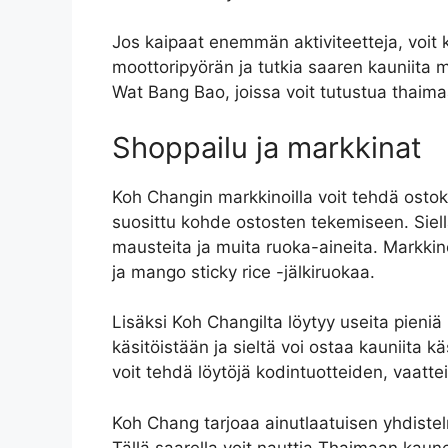
Jos kaipaat enemmän aktiviteetteja, voit ko
moottoripyörän ja tutkia saaren kauniita 
Wat Bang Bao, joissa voit tutustua thaima
Shoppailu ja markkinat
Koh Changin markkinoilla voit tehdä ostoks
suosittu kohde ostosten tekemiseen. Siellä
mausteita ja muita ruoka-aineita. Markkino
ja mango sticky rice -jälkiruokaa.
Lisäksi Koh Changilta löytyy useita pieniä
käsitöistään ja sieltä voi ostaa kauniita kä
voit tehdä löytöjä kodintuotteiden, vaatte
Koh Chang tarjoaa ainutlaatuisen yhdistel
Tällä saarella voit nauttia Thaimaan kau