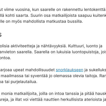
 viime vuosina, kun saarelle on rakennettu lentokenttä
lä kohti saarta. Suurin osa matkailijoista saapuu kuiten
lle on myös mahdollista matkustaa bussilla.
s
isia aktiviteetteja ja nähtävyyksiä. Kulttuuri, luonto ja
vieton saarella. Saarella on lukuisia luontopuistoja, jo
uontoa.
 tarjoaa upeat mahdollisuudet
snorklaukseen
ja sukelluks
 maailmassa tai syventää jo olemassa olevia taitoja. Ran
oa tai purjelautailua.
nia matkailijoita, joilla on intoa tanssia ja pitää haus
reja, ja illat voi viettää nauttien herkullisista aterioista