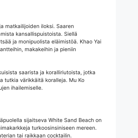
ja matkailijoiden iloksi. Saaren
ista kansallispuistoista. Siellä
metsää ja monipuolista eläimistöä. Khao Yai
ntteihin, makakeihin ja pieniin
sta saarista ja koralliriutoista, jotka
 tutkia värikkäitä koralleja. Mu Ko
jen ihailemiselle.
 itäpuolella sijaitseva White Sand Beach on
ä uimakarkkeja turkoosinsiniseen mereen.
terian tai raikkaan cocktailin.