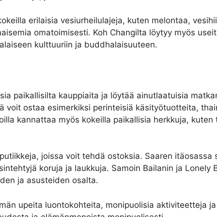
keilla erilaisia vesiurheilulajeja, kuten melontaa, vesih
maisemia omatoimisesti. Koh Changilta löytyy myös useit
alaiseen kulttuuriin ja buddhalaisuuteen.
ia paikallisilta kauppiaita ja löytää ainutlaatuisia mat
 voit ostaa esimerkiksi perinteisiä käsityötuotteita, thai
illa kannattaa myös kokeilla paikallisia herkkuja, kuten
 putiikkeja, joissa voit tehdä ostoksia. Saaren itäosassa 
sintehtyjä koruja ja laukkuja. Samoin Bailanin ja Lonely B
iden ja asusteiden osalta.
män upeita luontokohteita, monipuolisia aktiviteetteja j
neudesta ja elämänmenoista monipuolisesti.