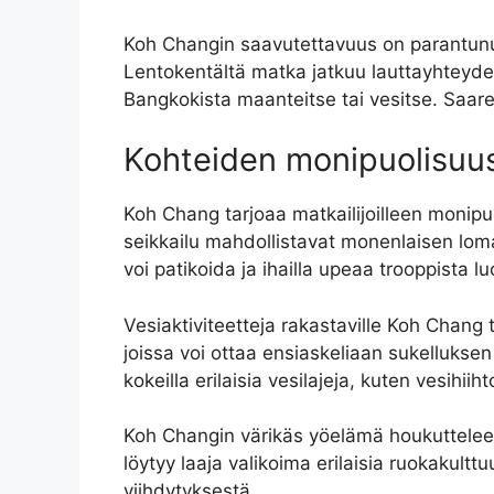
Koh Changin saavutettavuus on parantunut
Lentokentältä matka jatkuu lauttayhteydel
Bangkokista maanteitse tai vesitse. Saare
Kohteiden monipuolisuu
Koh Chang tarjoaa matkailijoilleen monipuol
seikkailu mahdollistavat monenlaisen loman
voi patikoida ja ihailla upeaa trooppista l
Vesiaktiviteetteja rakastaville Koh Chang
joissa voi ottaa ensiaskeliaan sukelluksen
kokeilla erilaisia vesilajeja, kuten vesihiiht
Koh Changin värikäs yöelämä houkuttelee mo
löytyy laaja valikoima erilaisia ruokakulttuu
viihdytyksestä.