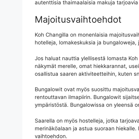
autenttisia thaimaalaisia ​​makuja tarjoavia
Majoitusvaihtoehdot
Koh Changilla on monenlaisia majoitusvaiht
hotelleja, lomakeskuksia ja bungaloweja, jo
Jos haluat nauttia ylellisestä lomasta Ko
näkymät merelle, omat hiekkarannat, useita
osallistua saaren aktiviteetteihin, kuten s
Bungalowit ovat myös suosittu majoitusvai
rentouttavan ilmapiirin. Bungalowit sijait
ympäristöstä. Bungalowissa on yleensä oma
Saarella on myös hostelleja, jotka tarjoava
merinäköalaan ja astua suoraan hiekalle. K
vaihtoehdon.