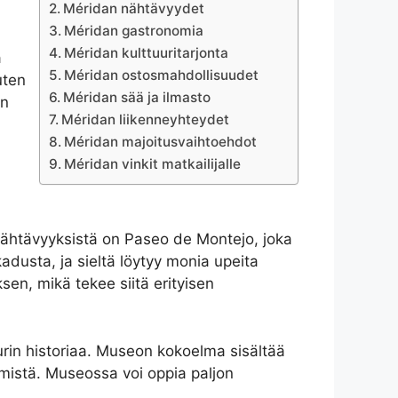
Méridan nähtävyydet
Méridan gastronomia
Méridan kulttuuritarjonta
ä
Méridan ostosmahdollisuudet
uten
Méridan sää ja ilmasto
an
Méridan liikenneyhteydet
Méridan majoitusvaihtoehdot
Méridan vinkit matkailijalle
 nähtävyyksistä on Paseo de Montejo, joka
dusta, ja sieltä löytyy monia upeita
sen, mikä tekee siitä erityisen
rin historiaa. Museon kokoelma sisältää
tymistä. Museossa voi oppia paljon