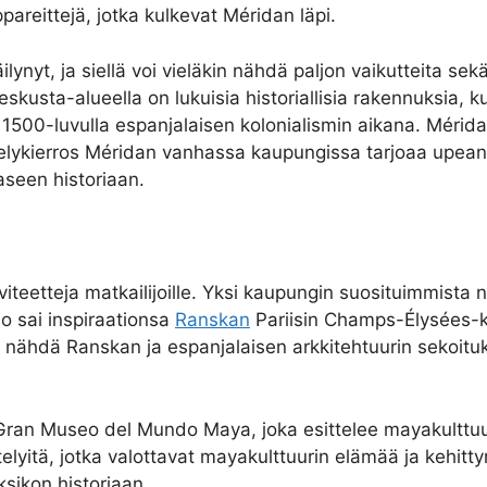
pareittejä, jotka kulkevat Méridan läpi.
lynyt, ja siellä voi vieläkin nähdä paljon vaikutteita sek
eskusta-alueella on lukuisia historiallisia rakennuksia, k
1500-luvulla espanjalaisen kolonialismin aikana. Mérid
kävelykierros Méridan vanhassa kaupungissa tarjoaa upean
seen historiaan.
viteetteja matkailijoille. Yksi kaupungin suosituimmista
o sai inspiraationsa
Ranskan
Pariisin Champs-Élysées-ka
s nähdä Ranskan ja espanjalaisen arkkitehtuurin sekoituk
Gran Museo del Mundo Maya, joka esittelee mayakulttuu
ttelyitä, jotka valottavat mayakulttuurin elämää ja kehit
sikon historiaan.