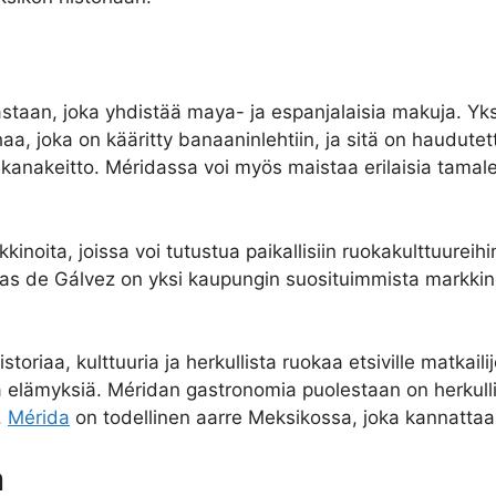
staan, joka yhdistää maya- ja espanjalaisia makuja. Yk
haa, joka on kääritty banaaninlehtiin, ja sitä on haudutet
kanakeitto. Méridassa voi myös maistaa erilaisia tamale
noita, joissa voi tutustua paikallisiin ruokakulttuureih
cas de Gálvez on yksi kaupungin suosituimmista markkinoi
riaa, kulttuuria ja herkullista ruokaa etsiville matkailij
a elämyksiä. Méridan gastronomia puolestaan on herkull
.
Mérida
on todellinen aarre Meksikossa, joka kannatta
a