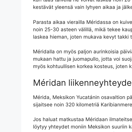
kestävät yleensä vain lyhyen aikaa ja jälk
Parasta aikaa vierailla Méridassa on kuive
noin 25-30 asteen välillä, mikä tekee kaup
laskea hieman, joten mukava kevyt takki ta
Méridalla on myös paljon aurinkoisia päiv
mukaan hattu ja juomapullo, jotta voi su
myös kohtuullisen korkea kosteus, joten ke
Méridan liikenneyhteyde
Mérida, Meksikon Yucatánin osavaltion pä
sijaitsee noin 320 kilometriä Karibianmeren
Jos haluat matkustaa Méridaan ilmateitse
löytyy yhteydet moniin Meksikon suuriin k