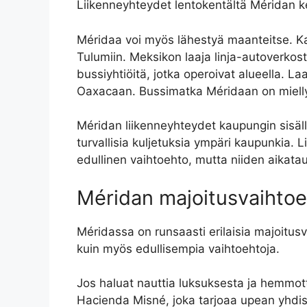
Liikenneyhteydet lentokentältä Méridan k
Méridaa voi myös lähestyä maanteitse. Ka
Tulumiin. Meksikon laaja linja-autoverko
bussiyhtiöitä, jotka operoivat alueella. 
Oaxacaan. Bussimatka Méridaan on miellytt
Méridan liikenneyhteydet kaupungin sisällä
turvallisia kuljetuksia ympäri kaupunkia. 
edullinen vaihtoehto, mutta niiden aikatau
Méridan majoitusvaihto
Méridassa on runsaasti erilaisia majoitusva
kuin myös edullisempia vaihtoehtoja.
Jos haluat nauttia luksuksesta ja hemmott
Hacienda Misné, joka tarjoaa upean yhdist