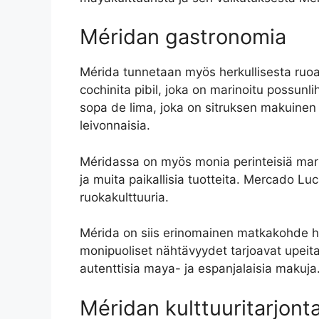
Méridan gastronomia
Mérida tunnetaan myös herkullisesta ruoa
cochinita pibil, joka on marinoitu possunli
sopa de lima, joka on sitruksen makuinen 
leivonnaisia.
Méridassa on myös monia perinteisiä markki
ja muita paikallisia tuotteita. Mercado Lu
ruokakulttuuria.
Mérida on siis erinomainen matkakohde histo
monipuoliset nähtävyydet tarjoavat upeit
autenttisia maya- ja espanjalaisia makuja
Méridan kulttuuritarjont