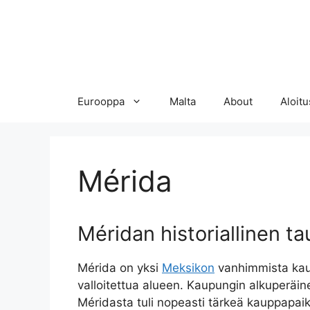
Eurooppa
Malta
About
Aloitu
Mérida
Méridan historiallinen ta
Mérida on yksi
Meksikon
vanhimmista kaup
valloitettua alueen. Kaupungin alkuperäinen
Méridasta tuli nopeasti tärkeä kauppapaikka