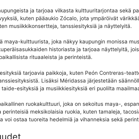
geista ja tarjoaa vilkasta kulttuuritarjontaa sekä paikal
vyyksiä, kuten pääaukio Zócalo, jota ympäröivät värikkää
ten musiikkikonsertteja, tanssiesityksiä ja näyttelyitä.
tä maya-kulttuurista, joka näkyy kaupungin monissa mus
äisasukkaiden historiasta ja tarjoaa näyttelyitä, joiss
ikallisista rituaaleista ja perinteistä.
sityksiä tarjoavia paikkoja, kuten Peón Contreras-teatter
 tanssiesityksistä. Lisäksi Méridassa järjestetään säännöl
ia taide-esityksiä ja musiikkiesityksiä eri puolilta maailma
ikallinen ruokakulttuuri, joka on sekoitus maya-, espanja-
ella perinteisiä meksikolaisia ruokia, kuten tamaleja, ta
oilla voi ostaa tuoreita hedelmiä ja vihanneksia sekä perint
uudet