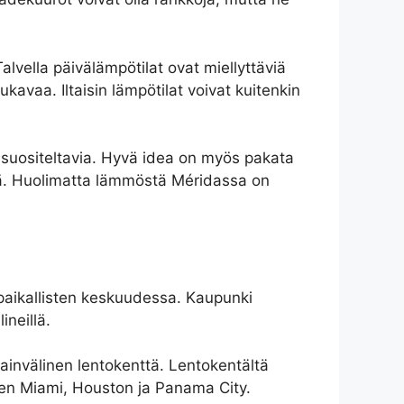
lvella päivälämpötilat ovat miellyttäviä
avaa. Iltaisin lämpötilat voivat kuitenkin
t suositeltavia. Hyvä idea on myös pakata
inä. Huolimatta lämmöstä Méridassa on
paikallisten keskuudessa. Kaupunki
ineillä.
ainvälinen lentokenttä. Lentokentältä
uten Miami, Houston ja Panama City.