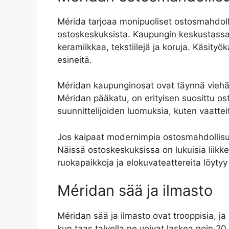
Mérida tarjoaa monipuoliset ostosmahdollis
ostoskeskuksista. Kaupungin keskustassa si
keramiikkaa, tekstiilejä ja koruja. Käsity
esineitä.
Méridan kaupunginosat ovat täynnä viehättä
Méridan pääkatu, on erityisen suosittu ostos
suunnittelijoiden luomuksia, kuten vaatteit
Jos kaipaat modernimpia ostosmahdollisuu
Näissä ostoskeskuksissa on lukuisia liikkei
ruokapaikkoja ja elokuvateattereita löytyy
Méridan sää ja ilmasto
Méridan sää ja ilmasto ovat trooppisia, j
kun taas talvella ne voivat laskea noin 20