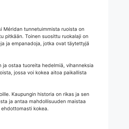
si Méridan tunnetuimmista ruoista on
tu pitkään. Toinen suosittu ruokalaji on
ja ja empanadoja, jotka ovat täytettyjä
in ja ostaa tuoreita hedelmiä, vihanneksia
sta, jossa voi kokea aitoa paikallista
oille. Kaupungin historia on rikas ja sen
ista ja antaa mahdollisuuden maistaa
a ehdottomasti kokea.