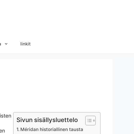
a
linkit
isten
Sivun sisällysluettelo
.
Méridan historiallinen tausta
ten