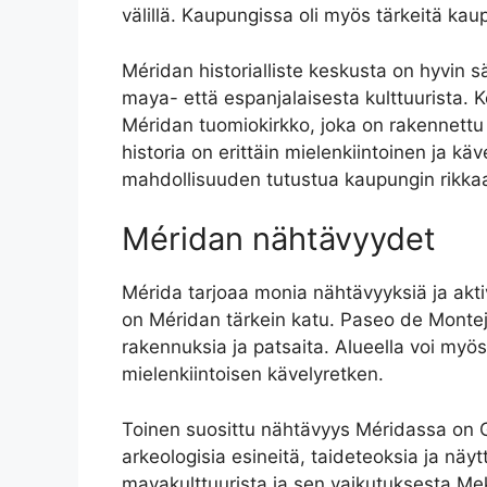
välillä. Kaupungissa oli myös tärkeitä kaup
Méridan historialliste keskusta on hyvin säi
maya- että espanjalaisesta kulttuurista. K
Méridan tuomiokirkko, joka on rakennettu 
historia on erittäin mielenkiintoinen ja 
mahdollisuuden tutustua kaupungin rikkaa
Méridan nähtävyydet
Mérida tarjoaa monia nähtävyyksiä ja akti
on Méridan tärkein katu. Paseo de Montej
rakennuksia ja patsaita. Alueella voi myö
mielenkiintoisen kävelyretken.
Toinen suosittu nähtävyys Méridassa on 
arkeologisia esineitä, taideteoksia ja näy
mayakulttuurista ja sen vaikutuksesta Mek