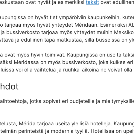
eskustaan ovat hyvät ja esimerkiksi
taksit
ovat edullinen
upungissa on hyvät tiet ympäröiviin kaupunkeihin, kuten
sto tarjoaa myös hyvät yhteydet Méridaan. Esimerkiksi 
Laaja bussiverkosto tarjoaa myös yhteydet muihin Meksiko
ävä ja edullinen tapa matkustaa, sillä busseissa on yle
 ovat myös hyvin toimivat. Kaupungissa on useita taksipal
Lisäksi Méridassa on myös bussiverkosto, joka kulkee eri
luissa voi olla vaihtelua ja ruuhka-aikoina ne voivat oll
ehdot
ihtoehtoja, jotka sopivat eri budjeteille ja mieltymyksill
elusta, Mérida tarjoaa useita ylellisiä hotelleja. Kaup
elmän perinteistä ja modernia tyyliä. Hotellissa on upei