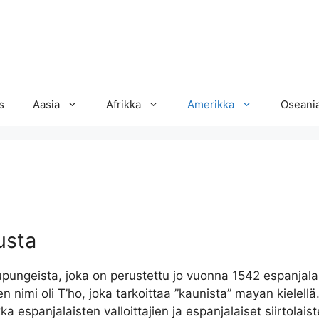
s
Aasia
Afrikka
Amerikka
Oseani
usta
ungeista, joka on perustettu jo vuonna 1542 espanjala
 nimi oli T’ho, joka tarkoittaa ”kaunista” mayan kielellä
 espanjalaisten valloittajien ja espanjalaiset siirtolais