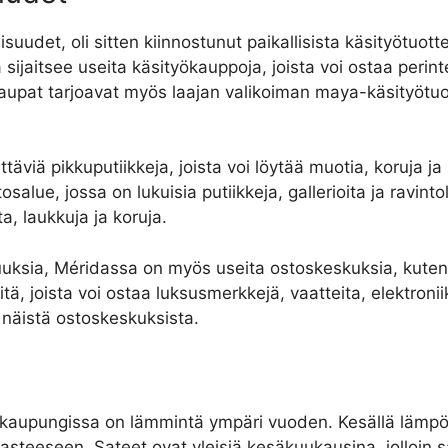
uudet, oli sitten kiinnostunut paikallisista käsityötuot
jaitsee useita käsityökauppoja, joista voi ostaa perinte
ökaupat tarjoavat myös laajan valikoiman maya-käsityötuo
viä pikkuputiikkeja, joista voi löytää muotia, koruja ja
alue, jossa on lukuisia putiikkeja, gallerioita ja ravintol
a, laukkuja ja koruja.
ksia, Méridassa on myös useita ostoskeskuksia, kuten P
tä, joista voi ostaa luksusmerkkejä, vaatteita, elektroni
 näistä ostoskeskuksista.
a kaupungissa on lämmintä ympäri vuoden. Kesällä lämpö
 asteeseen. Sateet ovat yleisiä kesäkuukausina, jolloin 