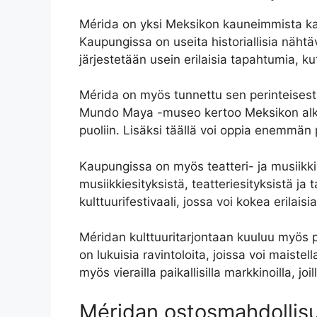
Mérida on yksi Meksikon kauneimmista kaupun
Kaupungissa on useita historiallisia nähtä
järjestetään usein erilaisia tapahtumia, ku
Mérida on myös tunnettu sen perinteises
Mundo Maya -museo kertoo Meksikon alkuper
puoliin. Lisäksi täällä voi oppia enemmän pa
Kaupungissa on myös teatteri- ja musiikkie
musiikkiesityksistä, teatteriesityksistä ja
kulttuurifestivaali, jossa voi kokea erilais
Méridan kulttuuritarjontaan kuuluu myös pa
on lukuisia ravintoloita, joissa voi maist
myös vierailla paikallisilla markkinoilla, j
Méridan ostosmahdollis