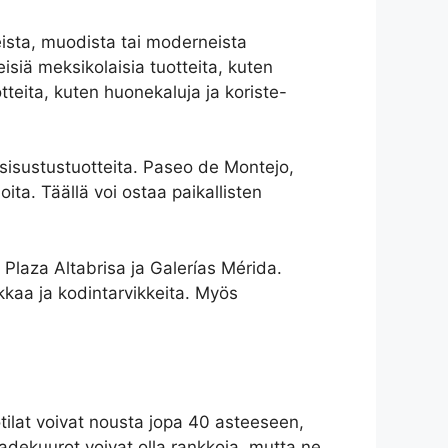
teista, muodista tai moderneista
isiä meksikolaisia tuotteita, kuten
tteita, kuten huonekaluja ja koriste-
 sisustustuotteita. Paseo de Montejo,
oita. Täällä voi ostaa paikallisten
laza Altabrisa ja Galerías Mérida.
ikkaa ja kodintarvikkeita. Myös
tilat voivat nousta jopa 40 asteeseen,
sadekuurot voivat olla rankkoja, mutta ne