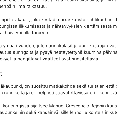
eenpäin ilma raikastuu.
mpi talvikausi, joka kestää marraskuusta huhtikuuhun. Ta
ungissa liikkumisesta ja nähtävyyksien kiertämisestä muk
i huivi voi olla tarpeen.
iä ympäri vuoden, joten aurinkolasit ja aurinkosuoja ova
ojautua auringolta ja pysyä nesteytettynä kuumina päiv
vyet ja hengittävät vaatteet ovat suositeltavia.
t
äkaupunki, on suosittu matkakohde sekä turistien että 
 rannikolta ja on helposti saavutettavissa eri liikenneväl
, kaupungissa sijaitsee Manuel Crescencio Rejónin kans
aupunkeihin sekä kansainvälisille lennoille kohteisiin k