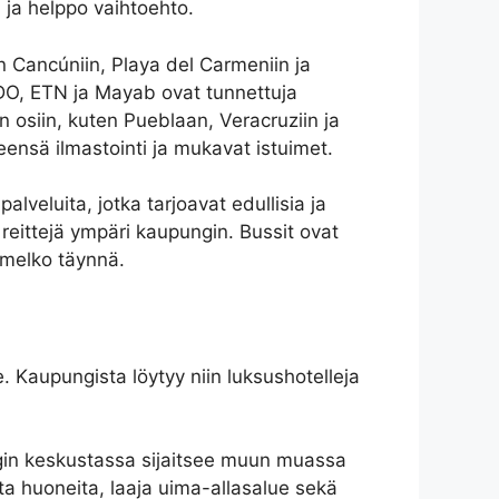
 ja helppo vaihtoehto.
 Cancúniin, Playa del Carmeniin ja
ADO, ETN ja Mayab ovat tunnettuja
n osiin, kuten Pueblaan, Veracruziin ja
ensä ilmastointi ja mukavat istuimet.
veluita, jotka tarjoavat edullisia ja
 reittejä ympäri kaupungin. Bussit ovat
a melko täynnä.
e. Kaupungista löytyy niin luksushotelleja
ungin keskustassa sijaitsee muun muassa
ta huoneita, laaja uima-allasalue sekä