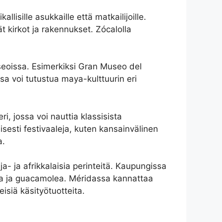
lisille asukkaille että matkailijoille.
t kirkot ja rakennukset. Zócalolla
eoissa. Esimerkiksi Gran Museo del
a voi tutustua maya-kulttuurin eri
i, jossa voi nauttia klassisista
lisesti festivaaleja, kuten kansainvälinen
a.
 ja afrikkalaisia ​​perinteitä. Kaupungissa
cosia ja guacamolea. Méridassa kannattaa
eisiä käsityötuotteita.