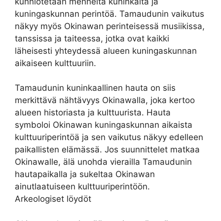
kunniotetaan menneitä kuninkaita ja
kuningaskunnan perintöä. Tamaudunin vaikutus
näkyy myös Okinawan perinteisessä musiikissa,
tanssissa ja taiteessa, jotka ovat kaikki
läheisesti yhteydessä alueen kuningaskunnan
aikaiseen kulttuuriin.
Tamaudunin kuninkaallinen hauta on siis
merkittävä nähtävyys Okinawalla, joka kertoo
alueen historiasta ja kulttuurista. Hauta
symboloi Okinawan kuningaskunnan aikaista
kulttuuriperintöä ja sen vaikutus näkyy edelleen
paikallisten elämässä. Jos suunnittelet matkaa
Okinawalle, älä unohda vierailla Tamaudunin
hautapaikalla ja sukeltaa Okinawan
ainutlaatuiseen kulttuuriperintöön.
Arkeologiset löydöt