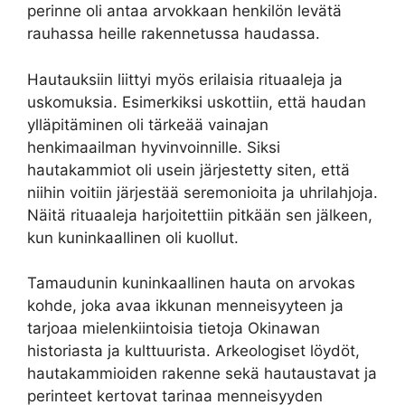
perinne oli antaa arvokkaan henkilön levätä
rauhassa heille rakennetussa haudassa.
Hautauksiin liittyi myös erilaisia rituaaleja ja
uskomuksia. Esimerkiksi uskottiin, että haudan
ylläpitäminen oli tärkeää vainajan
henkimaailman hyvinvoinnille. Siksi
hautakammiot oli usein järjestetty siten, että
niihin voitiin järjestää seremonioita ja uhrilahjoja.
Näitä rituaaleja harjoitettiin pitkään sen jälkeen,
kun kuninkaallinen oli kuollut.
Tamaudunin kuninkaallinen hauta on arvokas
kohde, joka avaa ikkunan menneisyyteen ja
tarjoaa mielenkiintoisia tietoja Okinawan
historiasta ja kulttuurista. Arkeologiset löydöt,
hautakammioiden rakenne sekä hautaustavat ja
perinteet kertovat tarinaa menneisyyden