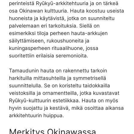
perinteistä Ryūkyū-arkkitehtuuria ja on tärkeä
osa Okinawan kulttuuria. Hauta koostuu useista
huoneista ja käytävistä, jotka on suunniteltu
palvelemaan eri tarkoituksia. Siellä on
esimerkiksi tiloja perheen hauta-arkkujen
säilyttämiseen, rukoushuoneita ja
kuningasperheen rituaalihuone, jossa
suoritettiin erilaisia seremonioita.
Tamaudunin hauta on rakennettu tarkoin
harkituilla mittasuhteilla ja symmetrisellä
suunnittelulla. Se on koristeltu taidokkailla
veistoksilla ja ornamentteilla, jotka kuvastavat
Ryūkyū-kulttuurin estetiikkaa. Hauta on myös
hyvin suojattu ja kestävä, mikä osoittaa aikansa
arkkitehtuurin huippua.
Merkitys Okinawassa