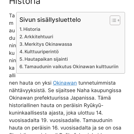
Historia
Ta
Sivun sisällysluettelo
m
Historia
au
Arkkitehtuuri
du
Merkitys Okinawassa
nin
Kulttuuriperintö
ku
Hautapaikan sijainti
nin
Tamaudunin vaikutus Okinawan kulttuuriin
ka
alli
nen hauta on yksi
Okinawan
tunnetuimmista
nähtävyyksistä. Se sijaitsee Naha kaupungissa
Okinawan prefektuurissa Japanissa. Tämä
historiallinen hauta on peräisin Ryūkyū-
kuninkaallisesta ajasta, joka ulottuu 14.
vuosisadalta 19. vuosisadalle. Tamaudunin
hauta on peräisin 16. vuosisadalta ja se on osa