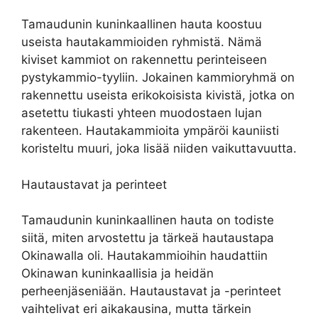
Tamaudunin kuninkaallinen hauta koostuu
useista hautakammioiden ryhmistä. Nämä
kiviset kammiot on rakennettu perinteiseen
pystykammio-tyyliin. Jokainen kammioryhmä on
rakennettu useista erikokoisista kivistä, jotka on
asetettu tiukasti yhteen muodostaen lujan
rakenteen. Hautakammioita ympäröi kauniisti
koristeltu muuri, joka lisää niiden vaikuttavuutta.
Hautaustavat ja perinteet
Tamaudunin kuninkaallinen hauta on todiste
siitä, miten arvostettu ja tärkeä hautaustapa
Okinawalla oli. Hautakammioihin haudattiin
Okinawan kuninkaallisia ja heidän
perheenjäseniään. Hautaustavat ja -perinteet
vaihtelivat eri aikakausina, mutta tärkein