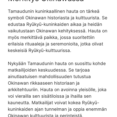
Tamaudunin kuninkaallinen hauta on tärkeä
symboli Okinawan historiasta ja kulttuurista. Se
edustaa Ryūkyū-kuninkaiden aikaa ja heidän
vaikutustaan Okinawan kehityksessä. Hauta on
myös merkittävä paikka, jossa suoritettiin
erilaisia rituaaleja ja seremonioita, jotka olivat
keskeisiä Ryūkyū-kulttuurissa.
Nykyään Tamaudunin hauta on suosittu kohde
matkailijoiden keskuudessa. Se tarjoaa
ainutlaatuisen mahdollisuuden tutustua
Okinawan rikkaaseen historiaan ja
arkkitehtuuriin. Hauta on avoinna yleisölle, joka
voi vierailla sen sisätiloissa ja ihailla sen
kauneutta. Matkailijat voivat kokea Ryūkyū-
kuninkaiden ajan tunnelman ja oppia enemmän
Okinawan kulttuurista ja perinteistä.