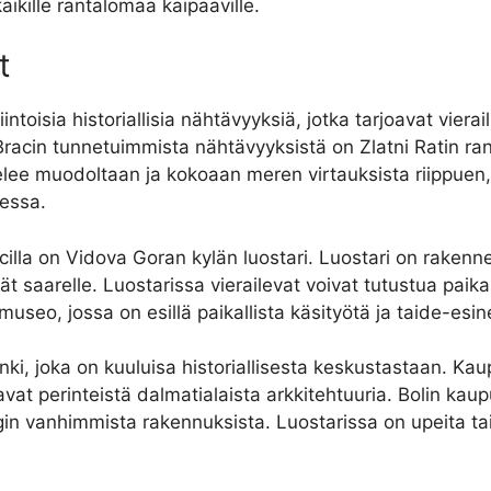
aikille rantalomaa kaipaaville.
t
ntoisia historiallisia nähtävyyksiä, jotka tarjoavat vierai
si Bracin tunnetuimmista nähtävyyksistä on Zlatni Ratin r
elee muodoltaan ja kokoaan meren virtauksista riippuen
essa.
cilla on Vidova Goran kylän luostari. Luostari on rakenn
 saarelle. Luostarissa vierailevat voivat tutustua paikan
useo, jossa on esillä paikallista käsityötä ja taide-esine
unki, joka on kuuluisa historiallisesta keskustastaan. K
stavat perinteistä dalmatialaista arkkitehtuuria. Bolin kau
in vanhimmista rakennuksista. Luostarissa on upeita taide