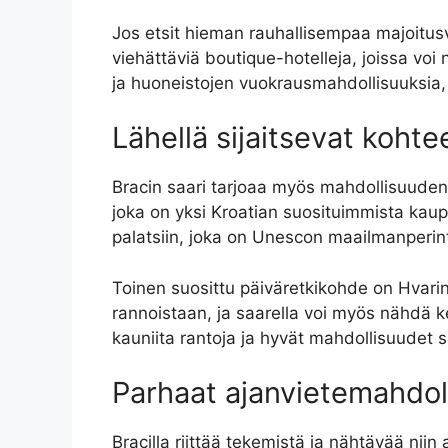
Jos etsit hieman rauhallisempaa majoitusv
viehättäviä boutique-hotelleja, joissa voi
ja huoneistojen vuokrausmahdollisuuksia, mi
Lähellä sijaitsevat kohte
Bracin saari tarjoaa myös mahdollisuuden t
joka on yksi Kroatian suosituimmista kaupu
palatsiin, joka on Unescon maailmanperint
Toinen suosittu päiväretkikohde on Hvarin
rannoistaan, ja saarella voi myös nähdä kes
kauniita rantoja ja hyvät mahdollisuudet 
Parhaat ajanvietemahdol
Bracilla riittää tekemistä ja nähtävää niin ak