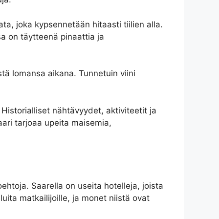
a, joka kypsennetään hitaasti tiilien alla.
sa on täytteenä pinaattia ja
eistä lomansa aikana. Tunnetuin viini
istorialliset nähtävyydet, aktiviteetit ja
ari tarjoaa upeita maisemia,
ehtoja. Saarella on useita hotelleja, joista
ita matkailijoille, ja monet niistä ovat