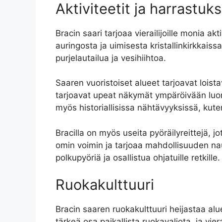
Aktiviteetit ja harrastuk
Bracin saari tarjoaa vierailijoille monia 
auringosta ja uimisesta kristallinkirkkaissa
purjelautailua ja vesihiihtoa.
Saaren vuoristoiset alueet tarjoavat loistav
tarjoavat upeat näkymät ympäröivään luonto
myös historiallisissa nähtävyyksissä, kute
Bracilla on myös useita pyöräilyreittejä, jo
omin voimin ja tarjoaa mahdollisuuden nau
polkupyöriä ja osallistua ohjatuille retkille.
Ruokakulttuuri
Bracin saaren ruokakulttuuri heijastaa alu
tärkeä osa paikallista ruokavaliota, ja viera