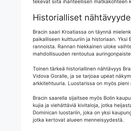
tekevät siitä ihanteellisen matkakohteen k
Historialliset nähtävyyde
Bracin saari Kroatiassa on täynnä mielenkii
paikalliseen kulttuuriin ja historiaan. Yk
rannoista. Rannan hiekkainen uloke vaiht
mahdollisuuden rentoutua auringonpaiste
Toinen tärkeä historiallinen nähtävyys Bra
Vidova Goralle, ja se tarjoaa upeat näkymät
arkkitehtuuria. Luostarissa on myös pieni m
Bracin saarella sijaitsee myös Bolin kaup
kujia ja viehättäviä kivitaloja, jotka heija
Dominican luostariin, joka on yksi kaupung
jotka kertovat alueen menneisyydestä.