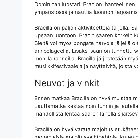
Dominican luostari. Brac on ihanteellinen 
ympäristössä ja nauttia luonnon tarjoamis
Bracilla on paljon aktiviteetteja tarjolla.
upeaan luontoon. Bracin saaren korkein k
Sieltä voi myös bongata harvoja jäljellä 
arkipelageellä. Lisäksi saari on tunnettu w
monilla rannoilla. Bracilla järjestetään my
musiikkifestivaaleja ja näyttelyitä, joista 
Neuvot ja vinkit
Ennen matkaa Bracille on hyvä muistaa muu
Lauttamatka kestää noin tunnin ja lautall
mahdollista lentää saaren lähellä sijaitsev
Bracilla on hyvä varata majoitus etukäteen,
monenlaisia majoitusvaihtoehtoja, kuten ho