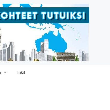
a
linkit