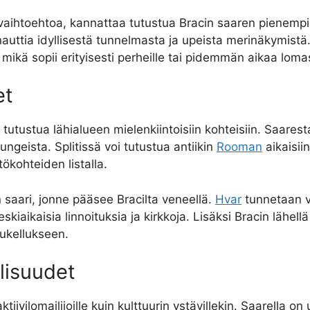
aihtoehtoa, kannattaa tutustua Bracin saaren pienempiin
 nauttia idyllisestä tunnelmasta ja upeista merinäkymist
kä sopii erityisesti perheille tai pidemmän aikaa lomasta
et
utustua lähialueen mielenkiintoisiin kohteisiin. Saaresta
ngeista. Splitissä voi tutustua antiikin
Rooman
aikaisii
ökohteiden listalla.
 saari, jonne pääsee Bracilta veneellä.
Hvar
tunnetaan v
kiaikaisia linnoituksia ja kirkkoja. Lisäksi Bracin lähellä
sukellukseen.
lisuudet
tiivilomailijoille kuin kulttuurin ystävillekin. Saarella on 