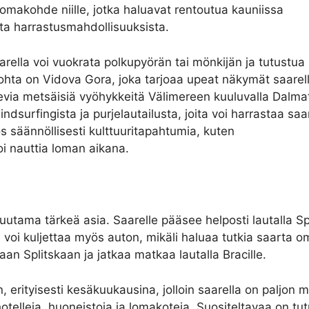
lomakohde niille, jotka haluavat rentoutua kauniissa
ta harrastusmahdollisuuksista.
 Saarella voi vuokrata polkupyörän tai mönkijän ja tutustua
ohta on Vidova Gora, joka tarjoaa upeat näkymät saarell
olevia metsäisiä vyöhykkeitä Välimereen kuuluvalla Dalma
indsurfingista ja purjelautailusta, joita voi harrastaa sa
ös säännöllisesti kulttuuritapahtumia, kuten
voi nauttia loman aikana.
tama tärkeä asia. Saarelle pääsee helposti lautalla Spl
a voi kuljettaa myös auton, mikäli haluaa tutkia saart
aan Splitskaan ja jatkaa matkaa lautalla Bracille.
 erityisesti kesäkuukausina, jolloin saarella on paljon mat
telleja, huoneistoja ja lomakoteja. Suositeltavaa on tutus