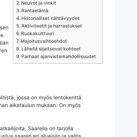
Neuvot ja vinkit
Rantaelämä
Historialliset nähtävyydet
Aktiviteetit ja harrastukset
 sen
Ruokakulttuuri
e.
Majoitusvaihtoehdot
tian
Lähellä sijaitsevat kohteet
aren
Parhaat ajanvietemahdollisuudet
itistä, jossa on myös lentokenttä.
a oman aikataulun mukaan. On myös
kailijoita. Saarella on tarjolla
tua saaren eri alueisiin ja valita