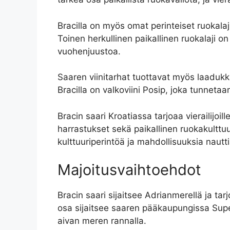
Bracilla on myös omat perinteiset ruokalaji
Toinen herkullinen paikallinen ruokalaji on
vuohenjuustoa.
Saaren viinitarhat tuottavat myös laadukkait
Bracilla on valkoviini Posip, joka tunneta
Bracin saari Kroatiassa tarjoaa vierailijoi
harrastukset sekä paikallinen ruokakulttu
kulttuuriperintöä ja mahdollisuuksia nautti
Majoitusvaihtoehdot
Bracin saari sijaitsee Adrianmerellä ja tar
osa sijaitsee saaren pääkaupungissa Supeta
aivan meren rannalla.