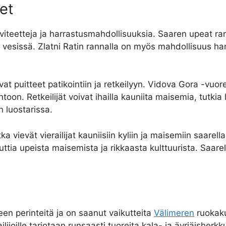
set
aktiviteetteja ja harrastusmahdollisuuksia. Saaren upeat r
 vesissä. Zlatni Ratin rannalla on myös mahdollisuus harra
at puitteet patikointiin ja retkeilyyn. Vidova Gora -vuorel
on. Retkeilijät voivat ihailla kauniita maisemia, tutkia
n luostarissa.
tka vievät vierailijat kauniisiin kyliin ja maisemiin saare
ttia upeista maisemista ja rikkaasta kulttuurista. Saar
een perinteitä ja on saanut vaikutteita
Välimeren
ruokaku
ilijoille tarjotaan runsaasti tuoreita kala- ja äyriäisherkk