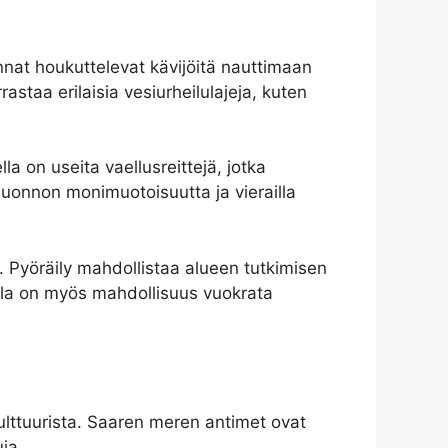
annat houkuttelevat kävijöitä nauttimaan
staa erilaisia ​​vesiurheilulajeja, kuten
la on useita vaellusreittejä, jotka
 luonnon monimuotoisuutta ja vierailla
lla. Pyöräily mahdollistaa alueen tutkimisen
ella on myös mahdollisuus vuokrata
lttuurista. Saaren meren antimet ovat
uja.