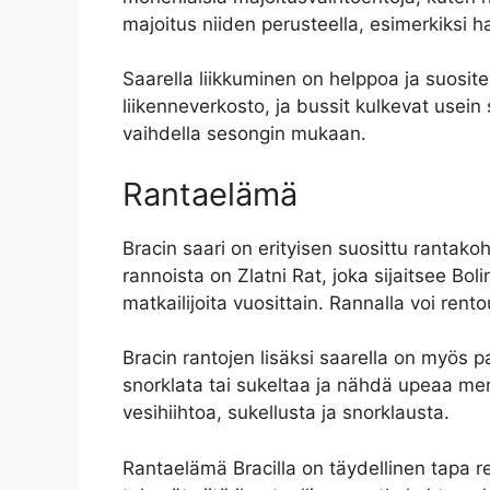
majoitus niiden perusteella, esimerkiksi ha
Saarella liikkuminen on helppoa ja suosite
liikenneverkosto, ja bussit kulkevat usein 
vaihdella sesongin mukaan.
Rantaelämä
Bracin saari on erityisen suosittu rantako
rannoista on Zlatni Rat, joka sijaitsee Bol
matkailijoita vuosittain. Rannalla voi rent
Bracin rantojen lisäksi saarella on myös pa
snorklata tai sukeltaa ja nähdä upeaa mer
vesihiihtoa, sukellusta ja snorklausta.
Rantaelämä Bracilla on täydellinen tapa re