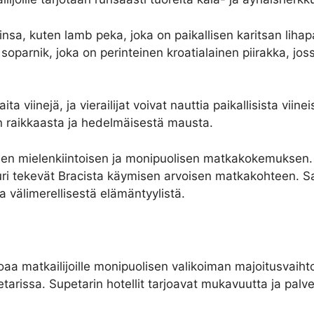
nsa, kuten lamb peka, joka on paikallisen karitsan lihapat
 soparnik, joka on perinteinen kroatialainen piirakka, jos
a viinejä, ja vierailijat voivat nauttia paikallisista viin
an raikkaasta ja hedelmäisestä mausta.
lleen mielenkiintoisen ja monipuolisen matkakokemuksen. H
uri tekevät Bracista käymisen arvoisen matkakohteen. Sa
a välimerellisestä elämäntyylistä.
joaa matkailijoille monipuolisen valikoiman majoitusvaihto
rissa. Supetarin hotellit tarjoavat mukavuutta ja palvelu