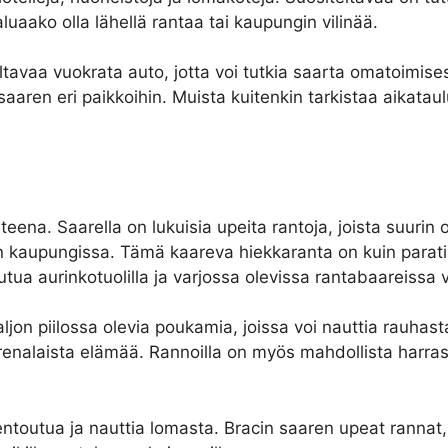
luaako olla lähellä rantaa tai kaupungin vilinää.
ltavaa vuokrata auto, jotta voi tutkia saarta omatoimises
saaren eri paikkoihin. Muista kuitenkin tarkistaa aikataul
hteena. Saarella on lukuisia upeita rantoja, joista suurin
in kaupungissa. Tämä kaareva hiekkaranta on kuin paratiis
outua aurinkotuolilla ja varjossa olevissa rantabaareissa v
ljon piilossa olevia poukamia, joissa voi nauttia rauhast
enalaista elämää. Rannoilla on myös mahdollista harrasta
ntoutua ja nauttia lomasta. Bracin saaren upeat rannat, k