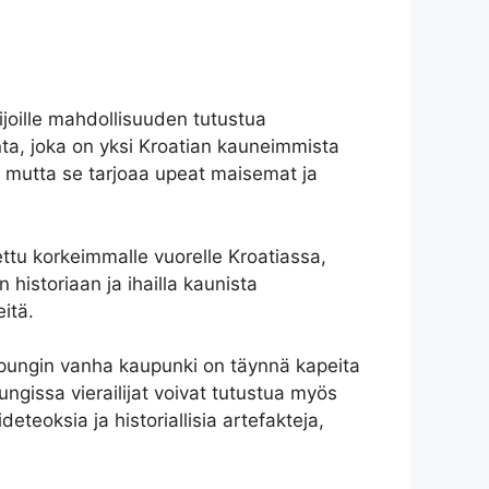
lijoille mahdollisuuden tutustua
anta, joka on yksi Kroatian kauneimmista
, mutta se tarjoaa upeat maisemat ja
ettu korkeimmalle vuorelle Kroatiassa,
 historiaan ja ihailla kaunista
itä.
aupungin vanha kaupunki on täynnä kapeita
pungissa vierailijat voivat tutustua myös
teoksia ja historiallisia artefakteja,