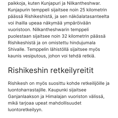
paikkoja, kuten Kunjapuri ja Nilkantheshwar.
Kunjapurin temppeli sijaitsee noin 25 kilometrin
päässä Rishikeshistä, ja sen näköalatasanteelta
voi ihailla upeaa näkymää ympäröivään
vuoristoon. Nilkantheshwarin temppeli
puolestaan sijaitsee noin 32 kilometrin päässä
Rishikeshistä ja on omistettu hindujumala
Shivalle. Temppelin lähistöllä sijaitsee myös
kaunis vesiputous, johon voi tehdä retkiä.
Rishikeshin retkeilyreitit
Rishikesh on myös suosittu kohde retkeilijöille ja
luontoharrastajille. Kaupunki sijaitsee
Ganjanlaakson ja Himalajan vuoriston välissä,
mikä tarjoaa upeat mahdollisuudet
luontoretkeilyyn.