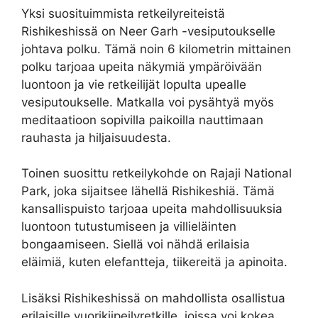
Yksi suosituimmista retkeilyreiteistä
Rishikeshissä on Neer Garh -vesiputoukselle
johtava polku. Tämä noin 6 kilometrin mittainen
polku tarjoaa upeita näkymiä ympäröivään
luontoon ja vie retkeilijät lopulta upealle
vesiputoukselle. Matkalla voi pysähtyä myös
meditaatioon sopivilla paikoilla nauttimaan
rauhasta ja hiljaisuudesta.
Toinen suosittu retkeilykohde on Rajaji National
Park, joka sijaitsee lähellä Rishikeshiä. Tämä
kansallispuisto tarjoaa upeita mahdollisuuksia
luontoon tutustumiseen ja villieläinten
bongaamiseen. Siellä voi nähdä erilaisia
eläimiä, kuten elefantteja, tiikereitä ja apinoita.
Lisäksi Rishikeshissä on mahdollista osallistua
erilaisille vuorikiipeilyretkille, joissa voi kokea