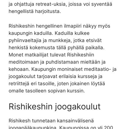
ja ohjattuja retreat-uksia, joissa voi syventää
hengellistä harjoitusta.
Rishikeshin hengellinen ilmapiiri näkyy myös
kaupungin kaduilla. Kaduilla kulkee
pyhiinvaeltajia ja munkkeja, jotka etsivät
henkistä kokemusta tällä pyhällä paikalla.
Monet matkailijat tulevat Rishikeshiin
meditoimaan ja puhdistamaan mieltään ja
kehoaan. Kaupungin moninaiset meditaatio- ja
joogakoulut tarjoavat erilaisia kursseja ja
retriittejä eri tasoille, joten jokainen löytää
omalle tasolleen sopivan kurssin.
Rishikeshin joogakoulut
Rishikesh tunnetaan kansainvälisenä
joogapääkaupunkina. Kaupungissa on yli 200