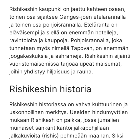
Rishikeshin kaupunki on jaettu kahteen osaan,
toinen osa sijaitsee Ganges-joen etelärannalla
ja toinen osa pohjoisrannalla. Eteläranta on
eläväisempi ja siellä on enemmän hotelleja,
ravintoloita ja kauppoja. Pohjoisrannalla, joka
tunnetaan myös nimellä Tapovan, on enemmän
joogakeskuksia ja ashrameja. Rishikeshin sijainti
vuoristomaisemissa tarjoaa upeat maisemat,
joihin yhdistyy hiljaisuus ja rauha.
Rishikeshin historia
Rishikeshin historiassa on vahva kulttuurinen ja
uskonnollinen merkitys. Useiden hindumyyttien
mukaan Rishikesh on paikka, jossa jumalien
muinaiset sankarit kantoi jalkapohjillaan
jalkakuvioita (rishis) pehmeään maahan. Siksi