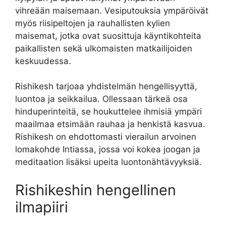
vihreään maisemaan. Vesiputouksia ympäröivät
myös riisipeltojen ja rauhallisten kylien
maisemat, jotka ovat suosittuja käyntikohteita
paikallisten sekä ulkomaisten matkailijoiden
keskuudessa.
Rishikesh tarjoaa yhdistelmän hengellisyyttä,
luontoa ja seikkailua. Ollessaan tärkeä osa
hinduperinteitä, se houkuttelee ihmisiä ympäri
maailmaa etsimään rauhaa ja henkistä kasvua.
Rishikesh on ehdottomasti vierailun arvoinen
lomakohde Intiassa, jossa voi kokea joogan ja
meditaation lisäksi upeita luontonähtävyyksiä.
Rishikeshin hengellinen
ilmapiiri