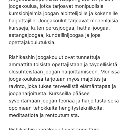
joogakoulua, jotka tarjoavat monipuolisia
kurssiohjelmia joogan aloittelijoille ja kokeneille
harjoittajille. Joogakoulut tarjoavat monenlaisia
kursseja, kuten perusjoogaa, hatha-joogaa,
astangajoogaa, kundaliinijoogaa ja jopa
opettajakoulutuksia.
Rishikeshin joogakoulut ovat tunnettuja
ammattitaitoisista opettajistaan ja täydellisistä
olosuhteistaan joogan harjoittamiseen. Monissa
joogakouluissa tarjotaan myös majoitus ja
ravinto, joka tukee terveellistä elämäntapaa ja
joogaharjoitusta. Kursseilla pääsee
syventämään joogan teoriaa ja harjoitusta sekä
oppimaan tehokkaita hengitystekniikoita,
meditaatiota ja rentoutumista.
Rishikeshin joogakoulut ovat suosittuja