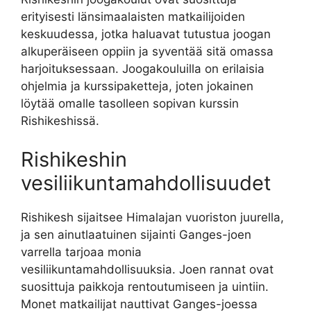
erityisesti länsimaalaisten matkailijoiden
keskuudessa, jotka haluavat tutustua joogan
alkuperäiseen oppiin ja syventää sitä omassa
harjoituksessaan. Joogakouluilla on erilaisia
ohjelmia ja kurssipaketteja, joten jokainen
löytää omalle tasolleen sopivan kurssin
Rishikeshissä.
Rishikeshin
vesiliikuntamahdollisuudet
Rishikesh sijaitsee Himalajan vuoriston juurella,
ja sen ainutlaatuinen sijainti Ganges-joen
varrella tarjoaa monia
vesiliikuntamahdollisuuksia. Joen rannat ovat
suosittuja paikkoja rentoutumiseen ja uintiin.
Monet matkailijat nauttivat Ganges-joessa