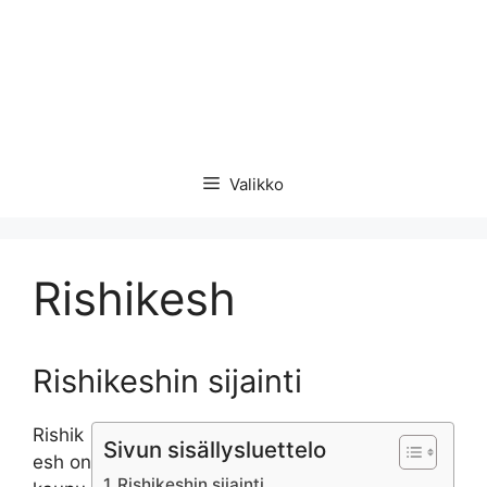
Valikko
Rishikesh
Rishikeshin sijainti
Rishik
Sivun sisällysluettelo
esh on
Rishikeshin sijainti