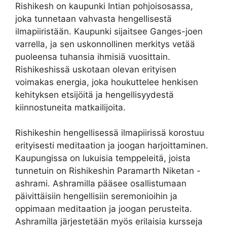
Rishikesh on kaupunki Intian pohjoisosassa,
joka tunnetaan vahvasta hengellisestä
ilmapiiristään. Kaupunki sijaitsee Ganges-joen
varrella, ja sen uskonnollinen merkitys vetää
puoleensa tuhansia ihmisiä vuosittain.
Rishikeshissä uskotaan olevan erityisen
voimakas energia, joka houkuttelee henkisen
kehityksen etsijöitä ja hengellisyydestä
kiinnostuneita matkailijoita.
Rishikeshin hengellisessä ilmapiirissä korostuu
erityisesti meditaation ja joogan harjoittaminen.
Kaupungissa on lukuisia temppeleitä, joista
tunnetuin on Rishikeshin Paramarth Niketan -
ashrami. Ashramilla pääsee osallistumaan
päivittäisiin hengellisiin seremonioihin ja
oppimaan meditaation ja joogan perusteita.
Ashramilla järjestetään myös erilaisia kursseja