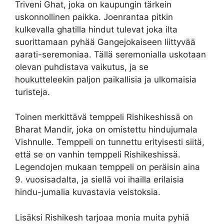
Triveni Ghat, joka on kaupungin tärkein
uskonnollinen paikka. Joenrantaa pitkin
kulkevalla ghatilla hindut tulevat joka ilta
suorittamaan pyhää Gangejokaiseen liittyvää
aarati-seremoniaa. Tällä seremonialla uskotaan
olevan puhdistava vaikutus, ja se
houkutteleekin paljon paikallisia ja ulkomaisia
turisteja.
Toinen merkittävä temppeli Rishikeshissä on
Bharat Mandir, joka on omistettu hindujumala
Vishnulle. Temppeli on tunnettu erityisesti siitä,
että se on vanhin temppeli Rishikeshissä.
Legendojen mukaan temppeli on peräisin aina
9. vuosisadalta, ja siellä voi ihailla erilaisia
hindu-jumalia kuvastavia veistoksia.
Lisäksi Rishikesh tarjoaa monia muita pyhiä