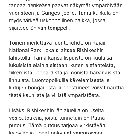
tarjoaa henkeäsalpaavat näkymät ympäröivään
vuoristoon ja Ganges-joelle. Tämä kukkula on
myös tärkeä uskonnollinen paikka, jossa
sijaitsee Shivan temppeli.
Toinen merkittävä luontokohde on Rajaji
National Park, joka sijaitsee Rishikeshin
lähistöllä. Tämä kansallispuisto on kuuluisa
lukuisista eläinlajeistaan, kuten elefanteista,
tiikereistä, leopardista ja monista harvinaisista
linnuista. Luontopolkuilla kävelemisestä ja
lintujen bongailusta kiinnostuneet voivat nauttia
tästä kauniista ja villistä ympäristöstä.
Lisäksi Rishikeshin lähialueilla on useita
vesiputouksia, joista tunnetuin on Patna-
putous. Tämä putous tarjoaa virkistävän
kylpylän ja upeat näkymät ympäröivään