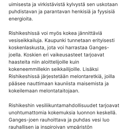
uimisesta ja virkistävistä kylvystä sen uskotaan
puhdistavan ja parantavan henkisiä ja fyysisiä
energioita.
Rishikeshissä voi myös kokea jännittäviä
vesiseikkailuja. Kaupunki tunnetaan erityisesti
koskenlaskusta, jota voi harrastaa Ganges-
joella. Koskien eri vaikeusasteet tarjoavat
haasteita niin aloittelijoille kuin
kokeneemmillekin seikkailijoille. Lisäksi
Rishikeshissä järjestetään melontaretkiä, joilla
pääsee nauttimaan kauniista maisemista ja
kokeilemaan melontataitojaan.
Rishikeshin vesiliikuntamahdollisuudet tarjoavat
unohtumattomia kokemuksia luonnon keskellä.
Ganges-joen rauhoittava ja puhdas vesi luo
rauhallisen ja inspiroivan ympäristön