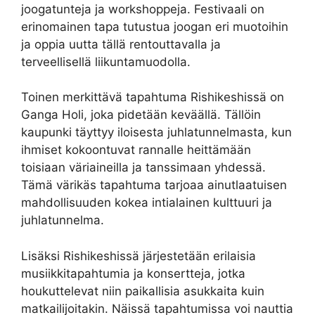
joogatunteja ja workshoppeja. Festivaali on
erinomainen tapa tutustua joogan eri muotoihin
ja oppia uutta tällä rentouttavalla ja
terveellisellä liikuntamuodolla.
Toinen merkittävä tapahtuma Rishikeshissä on
Ganga Holi, joka pidetään keväällä. Tällöin
kaupunki täyttyy iloisesta juhlatunnelmasta, kun
ihmiset kokoontuvat rannalle heittämään
toisiaan väriaineilla ja tanssimaan yhdessä.
Tämä värikäs tapahtuma tarjoaa ainutlaatuisen
mahdollisuuden kokea intialainen kulttuuri ja
juhlatunnelma.
Lisäksi Rishikeshissä järjestetään erilaisia
musiikkitapahtumia ja konsertteja, jotka
houkuttelevat niin paikallisia asukkaita kuin
matkailijoitakin. Näissä tapahtumissa voi nauttia