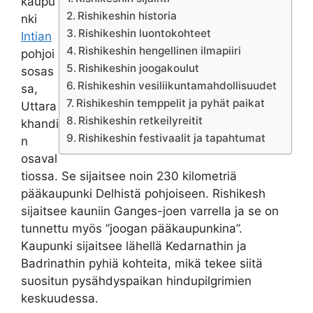
kaupu
Rishikeshin historia
nki
Rishikeshin luontokohteet
Intian
Rishikeshin hengellinen ilmapiiri
pohjoi
Rishikeshin joogakoulut
sosas
Rishikeshin vesiliikuntamahdollisuudet
sa,
Rishikeshin temppelit ja pyhät paikat
Uttara
Rishikeshin retkeilyreitit
khandi
Rishikeshin festivaalit ja tapahtumat
n
osaval
tiossa. Se sijaitsee noin 230 kilometriä
pääkaupunki Delhistä pohjoiseen. Rishikesh
sijaitsee kauniin Ganges-joen varrella ja se on
tunnettu myös ”joogan pääkaupunkina”.
Kaupunki sijaitsee lähellä Kedarnathin ja
Badrinathin pyhiä kohteita, mikä tekee siitä
suositun pysähdyspaikan hindupilgrimien
keskuudessa.