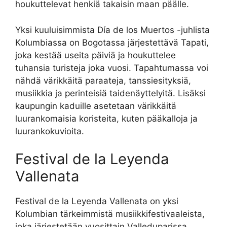
houkuttelevat henkiä takaisin maan päälle.
Yksi kuuluisimmista Día de los Muertos -juhlista
Kolumbiassa on Bogotassa järjestettävä Tapati,
joka kestää useita päiviä ja houkuttelee
tuhansia turisteja joka vuosi. Tapahtumassa voi
nähdä värikkäitä paraateja, tanssiesityksiä,
musiikkia ja perinteisiä taidenäyttelyitä. Lisäksi
kaupungin kaduille asetetaan värikkäitä
luurankomaisia koristeita, kuten pääkalloja ja
luurankokuvioita.
Festival de la Leyenda
Vallenata
Festival de la Leyenda Vallenata on yksi
Kolumbian tärkeimmistä musiikkifestivaaleista,
joka järjestetään vuosittain Valleduparissa.