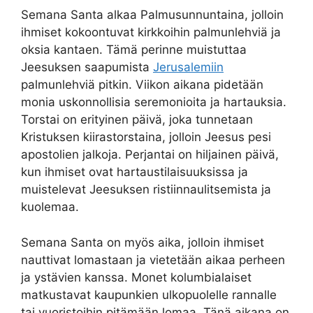
Semana Santa alkaa Palmusunnuntaina, jolloin
ihmiset kokoontuvat kirkkoihin palmunlehviä ja
oksia kantaen. Tämä perinne muistuttaa
Jeesuksen saapumista
Jerusalemiin
palmunlehviä pitkin. Viikon aikana pidetään
monia uskonnollisia seremonioita ja hartauksia.
Torstai on erityinen päivä, joka tunnetaan
Kristuksen kiirastorstaina, jolloin Jeesus pesi
apostolien jalkoja. Perjantai on hiljainen päivä,
kun ihmiset ovat hartaustilaisuuksissa ja
muistelevat Jeesuksen ristiinnaulitsemista ja
kuolemaa.
Semana Santa on myös aika, jolloin ihmiset
nauttivat lomastaan ja vietetään aikaa perheen
ja ystävien kanssa. Monet kolumbialaiset
matkustavat kaupunkien ulkopuolelle rannalle
tai vuoristoihin pitämään lomaa. Tänä aikana on