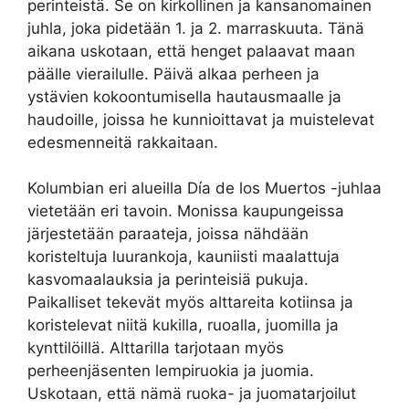
perinteistä. Se on kirkollinen ja kansanomainen
juhla, joka pidetään 1. ja 2. marraskuuta. Tänä
aikana uskotaan, että henget palaavat maan
päälle vierailulle. Päivä alkaa perheen ja
ystävien kokoontumisella hautausmaalle ja
haudoille, joissa he kunnioittavat ja muistelevat
edesmenneitä rakkaitaan.
Kolumbian eri alueilla Día de los Muertos -juhlaa
vietetään eri tavoin. Monissa kaupungeissa
järjestetään paraateja, joissa nähdään
koristeltuja luurankoja, kauniisti maalattuja
kasvomaalauksia ja perinteisiä pukuja.
Paikalliset tekevät myös alttareita kotiinsa ja
koristelevat niitä kukilla, ruoalla, juomilla ja
kynttilöillä. Alttarilla tarjotaan myös
perheenjäsenten lempiruokia ja juomia.
Uskotaan, että nämä ruoka- ja juomatarjoilut