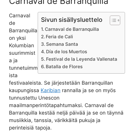
Carnaval de Barranquilla
Carnaval
Sivun sisällysluettelo
de
Carnaval de Barranquilla
Barranquilla
Feria de Cali
on yksi
Semana Santa
Kolumbian
Día de los Muertos
suurimmist
Festival de la Leyenda Vallenata
a ja
Batalla de Flores
tunnetuimm
ista
festivaaleista. Se järjestetään Barranquillan
kaupungissa
Karibian
rannalla ja se on myös
tunnustettu Unescon
maailmanperintötapahtumaksi. Carnaval de
Barranquilla kestää neljä päivää ja se on täynnä
musiikkia, tanssia, värikkäitä pukuja ja
perinteisiä tapoja.