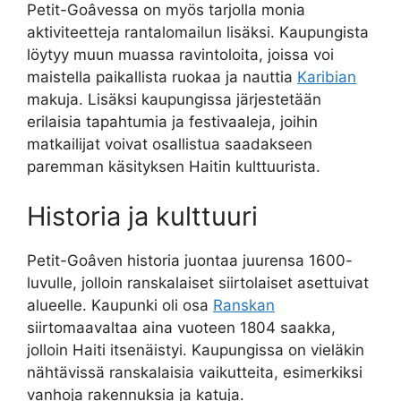
Petit-Goâvessa on myös tarjolla monia
aktiviteetteja rantalomailun lisäksi. Kaupungista
löytyy muun muassa ravintoloita, joissa voi
maistella paikallista ruokaa ja nauttia
Karibian
makuja. Lisäksi kaupungissa järjestetään
erilaisia tapahtumia ja festivaaleja, joihin
matkailijat voivat osallistua saadakseen
paremman käsityksen Haitin kulttuurista.
Historia ja kulttuuri
Petit-Goâven historia juontaa juurensa 1600-
luvulle, jolloin ranskalaiset siirtolaiset asettuivat
alueelle. Kaupunki oli osa
Ranskan
siirtomaavaltaa aina vuoteen 1804 saakka,
jolloin Haiti itsenäistyi. Kaupungissa on vieläkin
nähtävissä ranskalaisia vaikutteita, esimerkiksi
vanhoja rakennuksia ja katuja.