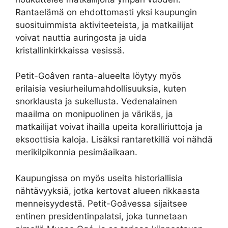
Rantaelämä on ehdottomasti yksi kaupungin
suosituimmista aktiviteeteista, ja matkailijat
voivat nauttia auringosta ja uida
kristallinkirkkaissa vesissä.
Petit-Goâven ranta-alueelta löytyy myös
erilaisia vesiurheilumahdollisuuksia, kuten
snorklausta ja sukellusta. Vedenalainen
maailma on monipuolinen ja värikäs, ja
matkailijat voivat ihailla upeita koralliriuttoja ja
eksoottisia kaloja. Lisäksi rantaretkillä voi nähdä
merikilpikonnia pesimäaikaan.
Kaupungissa on myös useita historiallisia
nähtävyyksiä, jotka kertovat alueen rikkaasta
menneisyydestä. Petit-Goâvessa sijaitsee
entinen presidentinpalatsi, joka tunnetaan