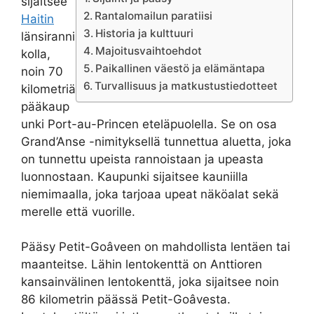
sijaitsee
Rantalomailun paratiisi
Haitin
Historia ja kulttuuri
länsiranni
Majoitusvaihtoehdot
kolla,
Paikallinen väestö ja elämäntapa
noin 70
Turvallisuus ja matkustustiedotteet
kilometriä
pääkaup
unki Port-au-Princen eteläpuolella. Se on osa
Grand’Anse -nimityksellä tunnettua aluetta, joka
on tunnettu upeista rannoistaan ja upeasta
luonnostaan. Kaupunki sijaitsee kauniilla
niemimaalla, joka tarjoaa upeat näköalat sekä
merelle että vuorille.
Pääsy Petit-Goâveen on mahdollista lentäen tai
maanteitse. Lähin lentokenttä on Anttioren
kansainvälinen lentokenttä, joka sijaitsee noin
86 kilometrin päässä Petit-Goâvesta.