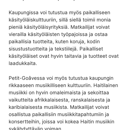
Kaupungissa voi tutustua myös paikalliseen
käsityöläiskulttuuriin, sillä siellä toimii monia
pieniä käsityöläisyrityksiä. Matkailijat voivat
vierailla käsityöläisten työpajoissa ja ostaa
paikallisia tuotteita, kuten koruja, kodin
sisustustuotteita ja tekstiilejä. Paikalliset
käsityöläiset ovat hyvin taitavia ja tuotteet ovat
laadukkaita.
Petit-Goâvessa voi myös tutustua kaupungin
rikkaaseen musiikilliseen kulttuuriin. Haitilainen
musiikki on hyvin omaleimaista ja sekoittaa
vaikutteita afrikkalaisesta, ranskalaisesta ja
karibialaisesta musiikista. Matkailijat voivat
osallistua paikallisiin musiikkitapahtumiin ja
konsertteihin, joissa voi kokea Haitin musiikin
sykähdyttävän voiman.