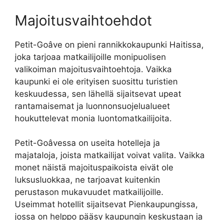
Majoitusvaihtoehdot
Petit-Goâve on pieni rannikkokaupunki Haitissa,
joka tarjoaa matkailijoille monipuolisen
valikoiman majoitusvaihtoehtoja. Vaikka
kaupunki ei ole erityisen suosittu turistien
keskuudessa, sen lähellä sijaitsevat upeat
rantamaisemat ja luonnonsuojelualueet
houkuttelevat monia luontomatkailijoita.
Petit-Goâvessa on useita hotelleja ja
majataloja, joista matkailijat voivat valita. Vaikka
monet näistä majoituspaikoista eivät ole
luksusluokkaa, ne tarjoavat kuitenkin
perustason mukavuudet matkailijoille.
Useimmat hotellit sijaitsevat Pienkaupungissa,
jossa on helppo pääsy kaupungin keskustaan ​​ja