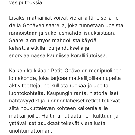
vesiputouksia.
Lisäksi matkailijat voivat vierailla läheisellä Ile
de la Gonâven saarella, joka tunnetaan upeista
rannoistaan ja sukellusmahdollisuuksistaan.
Saarella on myös mahdollista käydä
kalastusretkillä, purjehduksella ja
snorklaamassa kauniissa koralliriutoissa.
Kaiken kaikkiaan Petit-Goâve on monipuolinen
lomakohde, joka tarjoaa matkailijoilleen upeita
aktiviteetteja, herkullista ruokaa ja upeita
luontokohteita. Kaupungin ranta, historialliset
nähtävyydet ja luonnonläheiset retket tekevät
siitä houkuttelevan kohteen kaikenlaisille
matkailijoille. Haitin ainutlaatuinen kulttuuri ja
ystävälliset asukkaat tekevät vierailusta
unohtumattoman.