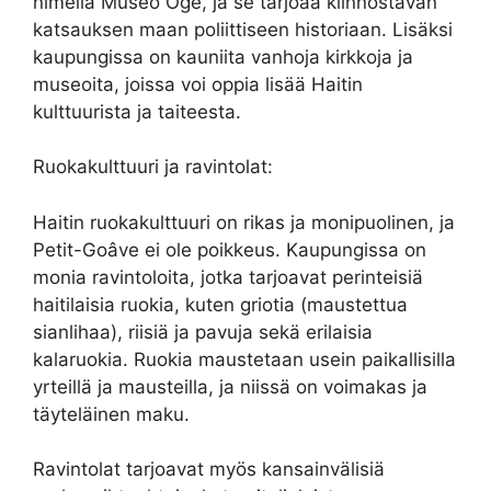
nimellä Museo Ogé, ja se tarjoaa kiinnostavan
katsauksen maan poliittiseen historiaan. Lisäksi
kaupungissa on kauniita vanhoja kirkkoja ja
museoita, joissa voi oppia lisää Haitin
kulttuurista ja taiteesta.
Ruokakulttuuri ja ravintolat:
Haitin ruokakulttuuri on rikas ja monipuolinen, ja
Petit-Goâve ei ole poikkeus. Kaupungissa on
monia ravintoloita, jotka tarjoavat perinteisiä
haitilaisia ruokia, kuten griotia (maustettua
sianlihaa), riisiä ja pavuja sekä erilaisia
kalaruokia. Ruokia maustetaan usein paikallisilla
yrteillä ja mausteilla, ja niissä on voimakas ja
täyteläinen maku.
Ravintolat tarjoavat myös kansainvälisiä