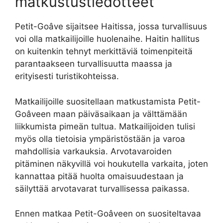
matkustustiedotteet
Petit-Goâve sijaitsee Haitissa, jossa turvallisuus
voi olla matkailijoille huolenaihe. Haitin hallitus
on kuitenkin tehnyt merkittäviä toimenpiteitä
parantaakseen turvallisuutta maassa ja
erityisesti turistikohteissa.
Matkailijoille suositellaan matkustamista Petit-
Goâveen maan päiväsaikaan ja välttämään
liikkumista pimeän tultua. Matkailijoiden tulisi
myös olla tietoisia ympäristöstään ja varoa
mahdollisia varkauksia. Arvotavaroiden
pitäminen näkyvillä voi houkutella varkaita, joten
kannattaa pitää huolta omaisuudestaan ja
säilyttää arvotavarat turvallisessa paikassa.
Ennen matkaa Petit-Goâveen on suositeltavaa