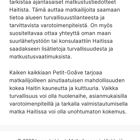
tarkistaa ajantasaiset matkustustiedotteet
Haitista. Tämä auttaa matkailijoita saamaan
tietoa alueen turvallisuustilanteesta ja
tarvittavista varotoimenpiteistä. On myös
suositeltavaa ottaa yhteyttä oman maan
suurlähetystöön tai konsulaattiin Haitissa
saadakseen lisätietoja turvallisuudesta ja
matkustusvaatimuksista.
Kaiken kaikkiaan Petit-Goâve tarjoaa
matkailijoilleen ainutlaatuisen mahdollisuuden
kokea Haitin kauneutta ja kulttuuria. Vaikka
turvallisuus voi olla huolenaihe, asianmukaisilla
varotoimenpiteillä ja tarkalla valmistautumisella
matka Haitissa voi olla unohtumaton kokemus.