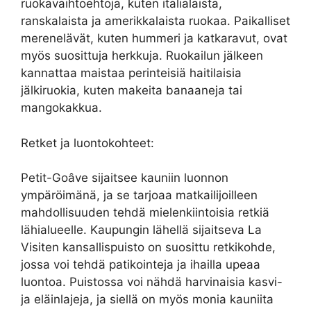
ruokavaihtoehtoja, kuten italialaista,
ranskalaista ja amerikkalaista ruokaa. Paikalliset
merenelävät, kuten hummeri ja katkaravut, ovat
myös suosittuja herkkuja. Ruokailun jälkeen
kannattaa maistaa perinteisiä haitilaisia
jälkiruokia, kuten makeita banaaneja tai
mangokakkua.
Retket ja luontokohteet:
Petit-Goâve sijaitsee kauniin luonnon
ympäröimänä, ja se tarjoaa matkailijoilleen
mahdollisuuden tehdä mielenkiintoisia retkiä
lähialueelle. Kaupungin lähellä sijaitseva La
Visiten kansallispuisto on suosittu retkikohde,
jossa voi tehdä patikointeja ja ihailla upeaa
luontoa. Puistossa voi nähdä harvinaisia kasvi-
ja eläinlajeja, ja siellä on myös monia kauniita