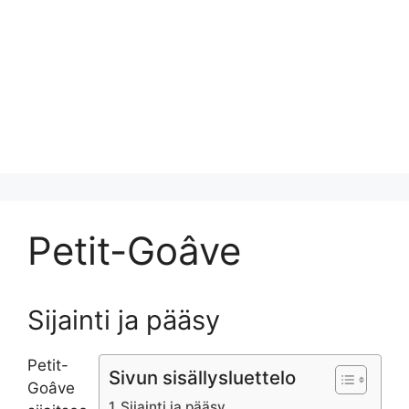
Petit-Goâve
Sijainti ja pääsy
Petit-
Sivun sisällysluettelo
Goâve
Sijainti ja pääsy