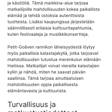
ja käsitöitä. Tämä markkina-alue tarjoaa
matkailijoille mahdollisuuden kokea paikallista
elämää ja tehdä ostoksia autenttisista
tuotteista. Lisäksi kaupungissa järjestetään
säännöllisesti erilaisia ​​kulttuuritapahtumia,
kuten festivaaleja ja musiikkikonsertteja.
Petit-Goâven rannikon läheisyydestä löytyy
myös paikallisia kalastajakyliä, jotka tarjoavat
mahdollisuuden tutustua merenkulun elämään
Haitissa. Matkailijat voivat vierailla kalastajien
kyliin ja nähdä, miten he saavat päivän
saaliinsa. Tämä tarjoaa ainutlaatuisen
mahdollisuuden oppia paikallisesta
elämäntavasta ja kulttuurista.
Turvallisuus ja