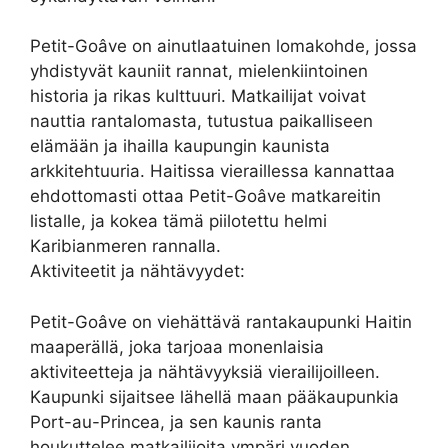
Petit-Goâve on ainutlaatuinen lomakohde, jossa
yhdistyvät kauniit rannat, mielenkiintoinen
historia ja rikas kulttuuri. Matkailijat voivat
nauttia rantalomasta, tutustua paikalliseen
elämään ja ihailla kaupungin kaunista
arkkitehtuuria. Haitissa vieraillessa kannattaa
ehdottomasti ottaa Petit-Goâve matkareitin
listalle, ja kokea tämä piilotettu helmi
Karibianmeren rannalla.
Aktiviteetit ja nähtävyydet:
Petit-Goâve on viehättävä rantakaupunki Haitin
maaperällä, joka tarjoaa monenlaisia
aktiviteetteja ja nähtävyyksiä vierailijoilleen.
Kaupunki sijaitsee lähellä maan pääkaupunkia
Port-au-Princea, ja sen kaunis ranta
houkuttelee matkailijoita ympäri vuoden.