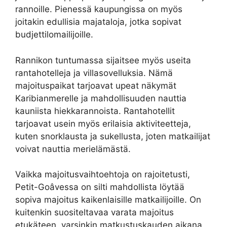
rannoille. Pienessä kaupungissa on myös
joitakin edullisia majataloja, jotka sopivat
budjettilomailijoille.
Rannikon tuntumassa sijaitsee myös useita
rantahotelleja ja villasovelluksia. Nämä
majoituspaikat tarjoavat upeat näkymät
Karibianmerelle ja mahdollisuuden nauttia
kauniista hiekkarannoista. Rantahotellit
tarjoavat usein myös erilaisia ​​aktiviteetteja,
kuten snorklausta ja sukellusta, joten matkailijat
voivat nauttia merielämästä.
Vaikka majoitusvaihtoehtoja on rajoitetusti,
Petit-Goâvessa on silti mahdollista löytää
sopiva majoitus kaikenlaisille matkailijoille. On
kuitenkin suositeltavaa varata majoitus
etukäteen, varsinkin matkustuskauden aikana,