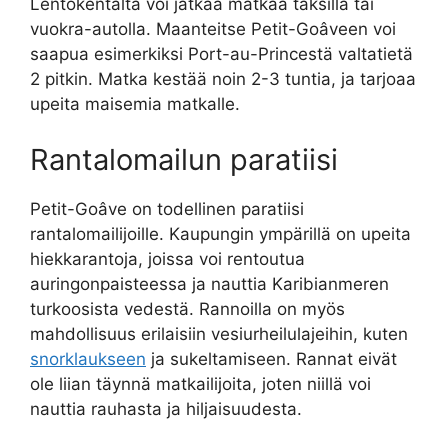
Lentokentältä voi jatkaa matkaa taksilla tai
vuokra-autolla. Maanteitse Petit-Goâveen voi
saapua esimerkiksi Port-au-Princestä valtatietä
2 pitkin. Matka kestää noin 2-3 tuntia, ja tarjoaa
upeita maisemia matkalle.
Rantalomailun paratiisi
Petit-Goâve on todellinen paratiisi
rantalomailijoille. Kaupungin ympärillä on upeita
hiekkarantoja, joissa voi rentoutua
auringonpaisteessa ja nauttia Karibianmeren
turkoosista vedestä. Rannoilla on myös
mahdollisuus erilaisiin vesiurheilulajeihin, kuten
snorklaukseen
ja sukeltamiseen. Rannat eivät
ole liian täynnä matkailijoita, joten niillä voi
nauttia rauhasta ja hiljaisuudesta.