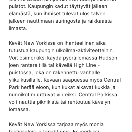
puistot. Kaupungin kadut täyttyvät jälleen
elämästä, kun ihmiset tulevat ulos talven
jälkeen nauttimaan auringosta ja raikkaasta
ilmasta.
Kevät New Yorkissa on ihanteellinen aika
tutustua kaupungin ulkoilma-aktiviteetteihin.
Voit esimerkiksi käydä pyöräilemässä Hudson-
joen rantareitillä tai kävellä High Line -
puistossa, joka on rakennettu vanhalle
ylikulkusillalle. Kevään saapuessa myös Central
Park herää eloon, kun kukat alkavat kukkia ja
nurmikot muuttuvat vihreiksi. Central Parkissa
voit nauttia piknikistä tai rentoutua kävelyn
lomassa.
Kevät New Yorkissa tarjoaa myös monia
festivaaleja ja tapahtumia. Esimerkiksi