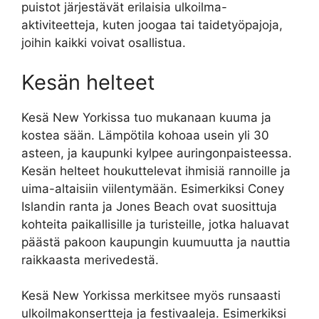
puistot järjestävät erilaisia ulkoilma-
aktiviteetteja, kuten joogaa tai taidetyöpajoja,
joihin kaikki voivat osallistua.
Kesän helteet
Kesä New Yorkissa tuo mukanaan kuuma ja
kostea sään. Lämpötila kohoaa usein yli 30
asteen, ja kaupunki kylpee auringonpaisteessa.
Kesän helteet houkuttelevat ihmisiä rannoille ja
uima-altaisiin viilentymään. Esimerkiksi Coney
Islandin ranta ja Jones Beach ovat suosittuja
kohteita paikallisille ja turisteille, jotka haluavat
päästä pakoon kaupungin kuumuutta ja nauttia
raikkaasta merivedestä.
Kesä New Yorkissa merkitsee myös runsaasti
ulkoilmakonsertteja ja festivaaleja. Esimerkiksi