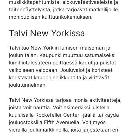
musiikkitapahtumista, elokuvafestivaaleista ja
taiteenäyttelyistä, jotka tarjoavat matkailijoille
monipuolisen kulttuurikokemuksen.
Talvi New Yorkissa
Talvi tuo New Yorkiin lumisen maiseman ja
joulun taian. Kaupunki muuttuu satumaiseksi
lumihiutalesateen peittäessä kadut ja puistot
valkoiseen vaippaan. Jouluvalot ja koristeet
koristavat kauppojen ikkunoita ja virittävät
joulutunnelman.
Talvi New Yorkissa tarjoaa monia aktiviteetteja,
joista voit nauttia. Voit esimerkiksi luistella
kuuluisalla Rockefeller Center -jäällä tai käydä
jouluostoksilla Fifth Avenuella. Voit myös
vierailla joulumarkkinoilla, joita järjestetään eri