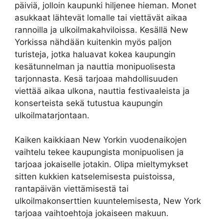
päiviä, jolloin kaupunki hiljenee hieman. Monet
asukkaat lähtevät lomalle tai viettävät aikaa
rannoilla ja ulkoilmakahviloissa. Kesällä New
Yorkissa nähdään kuitenkin myös paljon
turisteja, jotka haluavat kokea kaupungin
kesätunnelman ja nauttia monipuolisesta
tarjonnasta. Kesä tarjoaa mahdollisuuden
viettää aikaa ulkona, nauttia festivaaleista ja
konserteista sekä tutustua kaupungin
ulkoilmatarjontaan.
Kaiken kaikkiaan New Yorkin vuodenaikojen
vaihtelu tekee kaupungista monipuolisen ja
tarjoaa jokaiselle jotakin. Olipa mieltymykset
sitten kukkien katselemisesta puistoissa,
rantapäivän viettämisestä tai
ulkoilmakonserttien kuuntelemisesta, New York
tarjoaa vaihtoehtoja jokaiseen makuun.