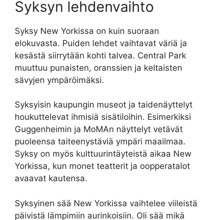
Syksyn lehdenvaihto
Syksy New Yorkissa on kuin suoraan
elokuvasta. Puiden lehdet vaihtavat väriä ja
kesästä siirrytään kohti talvea. Central Park
muuttuu punaisten, oranssien ja keltaisten
sävyjen ympäröimäksi.
Syksyisin kaupungin museot ja taidenäyttelyt
houkuttelevat ihmisiä sisätiloihin. Esimerkiksi
Guggenheimin ja MoMAn näyttelyt vetävät
puoleensa taiteenystäviä ympäri maailmaa.
Syksy on myös kulttuurintäyteistä aikaa New
Yorkissa, kun monet teatterit ja oopperatalot
avaavat kautensa.
Syksyinen sää New Yorkissa vaihtelee viileistä
päivistä lämpimiin aurinkoisiin. Oli sää mikä