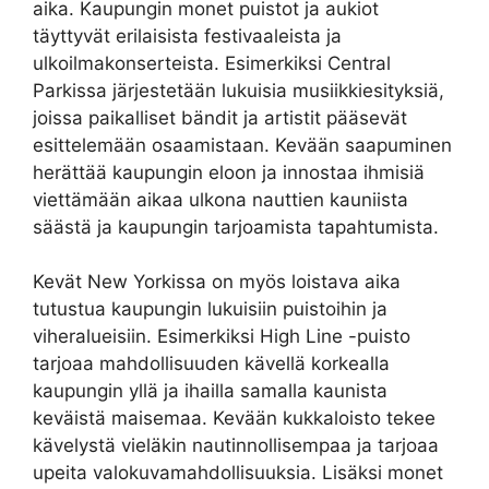
aika. Kaupungin monet puistot ja aukiot
täyttyvät erilaisista festivaaleista ja
ulkoilmakonserteista. Esimerkiksi Central
Parkissa järjestetään lukuisia musiikkiesityksiä,
joissa paikalliset bändit ja artistit pääsevät
esittelemään osaamistaan. Kevään saapuminen
herättää kaupungin eloon ja innostaa ihmisiä
viettämään aikaa ulkona nauttien kauniista
säästä ja kaupungin tarjoamista tapahtumista.
Kevät New Yorkissa on myös loistava aika
tutustua kaupungin lukuisiin puistoihin ja
viheralueisiin. Esimerkiksi High Line -puisto
tarjoaa mahdollisuuden kävellä korkealla
kaupungin yllä ja ihailla samalla kaunista
keväistä maisemaa. Kevään kukkaloisto tekee
kävelystä vieläkin nautinnollisempaa ja tarjoaa
upeita valokuvamahdollisuuksia. Lisäksi monet