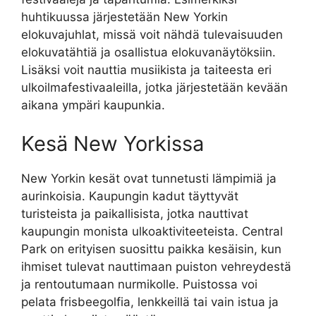
huhtikuussa järjestetään New Yorkin
elokuvajuhlat, missä voit nähdä tulevaisuuden
elokuvatähtiä ja osallistua elokuvanäytöksiin.
Lisäksi voit nauttia musiikista ja taiteesta eri
ulkoilmafestivaaleilla, jotka järjestetään kevään
aikana ympäri kaupunkia.
Kesä New Yorkissa
New Yorkin kesät ovat tunnetusti lämpimiä ja
aurinkoisia. Kaupungin kadut täyttyvät
turisteista ja paikallisista, jotka nauttivat
kaupungin monista ulkoaktiviteeteista. Central
Park on erityisen suosittu paikka kesäisin, kun
ihmiset tulevat nauttimaan puiston vehreydestä
ja rentoutumaan nurmikolle. Puistossa voi
pelata frisbeegolfia, lenkkeillä tai vain istua ja