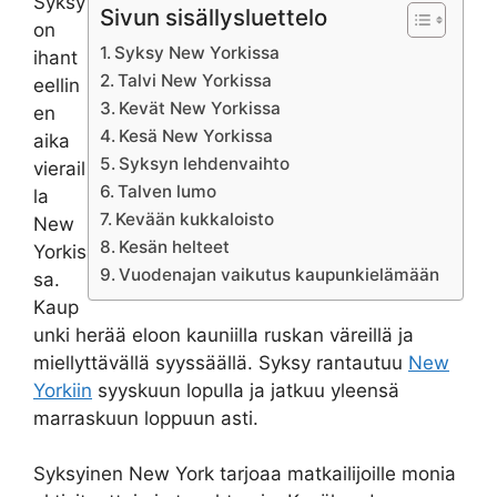
Syksy
Sivun sisällysluettelo
on
Syksy New Yorkissa
ihant
Talvi New Yorkissa
eellin
Kevät New Yorkissa
en
Kesä New Yorkissa
aika
Syksyn lehdenvaihto
vierail
Talven lumo
la
Kevään kukkaloisto
New
Kesän helteet
Yorkis
Vuodenajan vaikutus kaupunkielämään
sa.
Kaup
unki herää eloon kauniilla ruskan väreillä ja
miellyttävällä syyssäällä. Syksy rantautuu
New
Yorkiin
syyskuun lopulla ja jatkuu yleensä
marraskuun loppuun asti.
Syksyinen New York tarjoaa matkailijoille monia