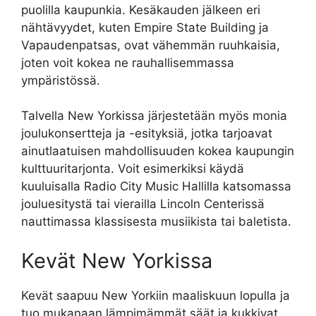
puolilla kaupunkia. Kesäkauden jälkeen eri
nähtävyydet, kuten Empire State Building ja
Vapaudenpatsas, ovat vähemmän ruuhkaisia,
joten voit kokea ne rauhallisemmassa
ympäristössä.
Talvella New Yorkissa järjestetään myös monia
joulukonsertteja ja -esityksiä, jotka tarjoavat
ainutlaatuisen mahdollisuuden kokea kaupungin
kulttuuritarjonta. Voit esimerkiksi käydä
kuuluisalla Radio City Music Hallilla katsomassa
jouluesitystä tai vierailla Lincoln Centerissä
nauttimassa klassisesta musiikista tai baletista.
Kevät New Yorkissa
Kevät saapuu New Yorkiin maaliskuun lopulla ja
tuo mukanaan lämpimämmät säät ja kukkivat