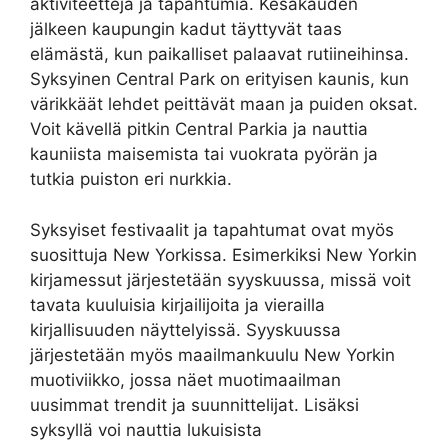
aktiviteetteja ja tapahtumia. Kesäkauden
jälkeen kaupungin kadut täyttyvät taas
elämästä, kun paikalliset palaavat rutiineihinsa.
Syksyinen Central Park on erityisen kaunis, kun
värikkäät lehdet peittävät maan ja puiden oksat.
Voit kävellä pitkin Central Parkia ja nauttia
kauniista maisemista tai vuokrata pyörän ja
tutkia puiston eri nurkkia.
Syksyiset festivaalit ja tapahtumat ovat myös
suosittuja New Yorkissa. Esimerkiksi New Yorkin
kirjamessut järjestetään syyskuussa, missä voit
tavata kuuluisia kirjailijoita ja vierailla
kirjallisuuden näyttelyissä. Syyskuussa
järjestetään myös maailmankuulu New Yorkin
muotiviikko, jossa näet muotimaailman
uusimmat trendit ja suunnittelijat. Lisäksi
syksyllä voi nauttia lukuisista