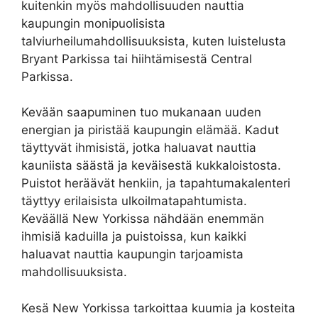
kuitenkin myös mahdollisuuden nauttia
kaupungin monipuolisista
talviurheilumahdollisuuksista, kuten luistelusta
Bryant Parkissa tai hiihtämisestä Central
Parkissa.
Kevään saapuminen tuo mukanaan uuden
energian ja piristää kaupungin elämää. Kadut
täyttyvät ihmisistä, jotka haluavat nauttia
kauniista säästä ja keväisestä kukkaloistosta.
Puistot heräävät henkiin, ja tapahtumakalenteri
täyttyy erilaisista ulkoilmatapahtumista.
Keväällä New Yorkissa nähdään enemmän
ihmisiä kaduilla ja puistoissa, kun kaikki
haluavat nauttia kaupungin tarjoamista
mahdollisuuksista.
Kesä New Yorkissa tarkoittaa kuumia ja kosteita