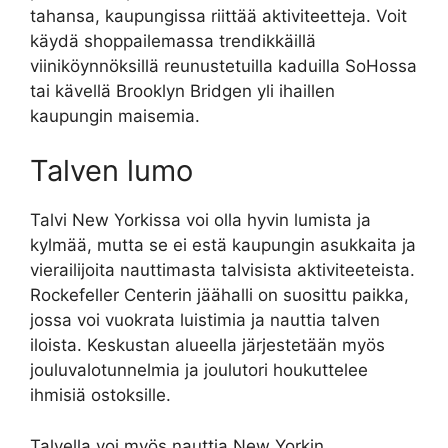
tahansa, kaupungissa riittää aktiviteetteja. Voit
käydä shoppailemassa trendikkäillä
viiniköynnöksillä reunustetuilla kaduilla SoHossa
tai kävellä Brooklyn Bridgen yli ihaillen
kaupungin maisemia.
Talven lumo
Talvi New Yorkissa voi olla hyvin lumista ja
kylmää, mutta se ei estä kaupungin asukkaita ja
vierailijoita nauttimasta talvisista aktiviteeteista.
Rockefeller Centerin jäähalli on suosittu paikka,
jossa voi vuokrata luistimia ja nauttia talven
iloista. Keskustan alueella järjestetään myös
jouluvalotunnelmia ja joulutori houkuttelee
ihmisiä ostoksille.
Talvella voi myös nauttia New Yorkin