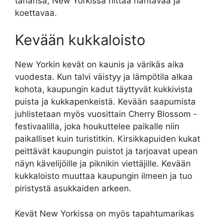
tahansa, New Yorkissa riittää nähtävää ja
koettavaa.
Kevään kukkaloisto
New Yorkin kevät on kaunis ja värikäs aika
vuodesta. Kun talvi väistyy ja lämpötila alkaa
kohota, kaupungin kadut täyttyvät kukkivista
puista ja kukkapenkeistä. Kevään saapumista
juhlistetaan myös vuosittain Cherry Blossom -
festivaalilla, joka houkuttelee paikalle niin
paikalliset kuin turistitkin. Kirsikkapuiden kukat
peittävät kaupungin puistot ja tarjoavat upean
näyn kävelijöille ja piknikin viettäjille. Kevään
kukkaloisto muuttaa kaupungin ilmeen ja tuo
piristystä asukkaiden arkeen.
Kevät New Yorkissa on myös tapahtumarikas