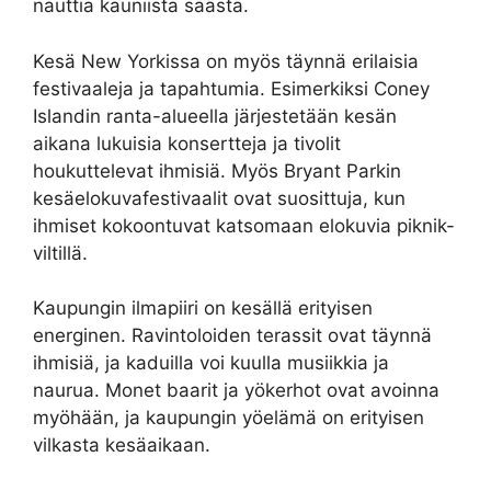
nauttia kauniista säästä.
Kesä New Yorkissa on myös täynnä erilaisia
festivaaleja ja tapahtumia. Esimerkiksi Coney
Islandin ranta-alueella järjestetään kesän
aikana lukuisia konsertteja ja tivolit
houkuttelevat ihmisiä. Myös Bryant Parkin
kesäelokuvafestivaalit ovat suosittuja, kun
ihmiset kokoontuvat katsomaan elokuvia piknik-
viltillä.
Kaupungin ilmapiiri on kesällä erityisen
energinen. Ravintoloiden terassit ovat täynnä
ihmisiä, ja kaduilla voi kuulla musiikkia ja
naurua. Monet baarit ja yökerhot ovat avoinna
myöhään, ja kaupungin yöelämä on erityisen
vilkasta kesäaikaan.