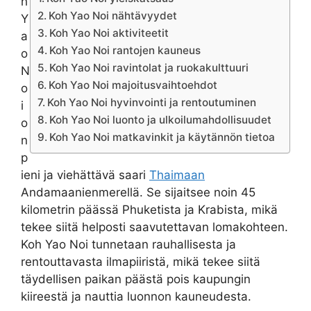
h
Koh Yao Noi nähtävyydet
Y
Koh Yao Noi aktiviteetit
a
Koh Yao Noi rantojen kauneus
o
Koh Yao Noi ravintolat ja ruokakulttuuri
N
Koh Yao Noi majoitusvaihtoehdot
o
Koh Yao Noi hyvinvointi ja rentoutuminen
i
Koh Yao Noi luonto ja ulkoilumahdollisuudet
o
Koh Yao Noi matkavinkit ja käytännön tietoa
n
p
ieni ja viehättävä saari
Thaimaan
Andamaanienmerellä. Se sijaitsee noin 45
kilometrin päässä Phuketista ja Krabista, mikä
tekee siitä helposti saavutettavan lomakohteen.
Koh Yao Noi tunnetaan rauhallisesta ja
rentouttavasta ilmapiiristä, mikä tekee siitä
täydellisen paikan päästä pois kaupungin
kiireestä ja nauttia luonnon kauneudesta.