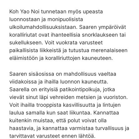
Koh Yao Noi tunnetaan myös upeasta
luonnostaan ja monipuolisista
ulkoilumahdollisuuksistaan. Saaren ympäröivät
koralliriutat ovat ihanteellisia snorklaukseen tai
sukellukseen. Voit vuokrata varusteet
paikallisista liikkeistä ja tutustua merenalaiseen
eläimistöön ja koralliriuttojen kauneuteen.
Saaren sisäosissa on mahdollisuus vaeltaa
viidakoissa ja ihailla luonnon kauneutta.
Saarella on erityisiä patikointipolkuja, jotka
vievät sinut läpi vehreiden metsien ja vuoriston.
Voit ihailla trooppista kasvillisuutta ja lintujen
laulua samalla kun saat liikuntaa. Kannattaa
kuitenkin muistaa, että polut voivat olla
haastavia, ja kannattaa varmistaa turvallisuus ja
tarvittavat varusteet ennen lähtöä.