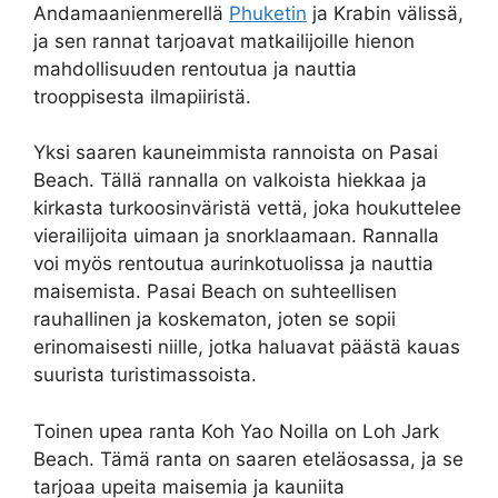
Andamaanienmerellä
Phuketin
ja Krabin välissä,
ja sen rannat tarjoavat matkailijoille hienon
mahdollisuuden rentoutua ja nauttia
trooppisesta ilmapiiristä.
Yksi saaren kauneimmista rannoista on Pasai
Beach. Tällä rannalla on valkoista hiekkaa ja
kirkasta turkoosinväristä vettä, joka houkuttelee
vierailijoita uimaan ja snorklaamaan. Rannalla
voi myös rentoutua aurinkotuolissa ja nauttia
maisemista. Pasai Beach on suhteellisen
rauhallinen ja koskematon, joten se sopii
erinomaisesti niille, jotka haluavat päästä kauas
suurista turistimassoista.
Toinen upea ranta Koh Yao Noilla on Loh Jark
Beach. Tämä ranta on saaren eteläosassa, ja se
tarjoaa upeita maisemia ja kauniita