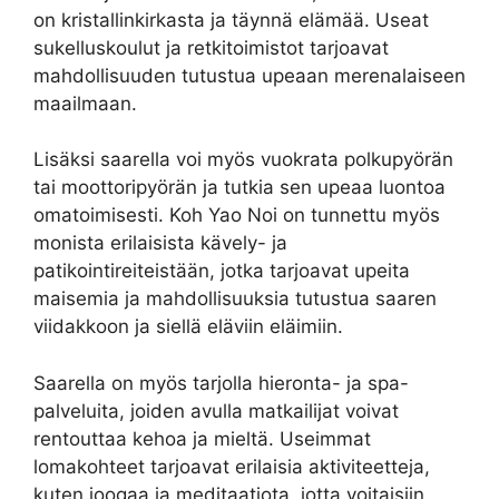
on kristallinkirkasta ja täynnä elämää. Useat
sukelluskoulut ja retkitoimistot tarjoavat
mahdollisuuden tutustua upeaan merenalaiseen
maailmaan.
Lisäksi saarella voi myös vuokrata polkupyörän
tai moottoripyörän ja tutkia sen upeaa luontoa
omatoimisesti. Koh Yao Noi on tunnettu myös
monista erilaisista kävely- ja
patikointireiteistään, jotka tarjoavat upeita
maisemia ja mahdollisuuksia tutustua saaren
viidakkoon ja siellä eläviin eläimiin.
Saarella on myös tarjolla hieronta- ja spa-
palveluita, joiden avulla matkailijat voivat
rentouttaa kehoa ja mieltä. Useimmat
lomakohteet tarjoavat erilaisia ​​aktiviteetteja,
kuten joogaa ja meditaatiota, jotta voitaisiin