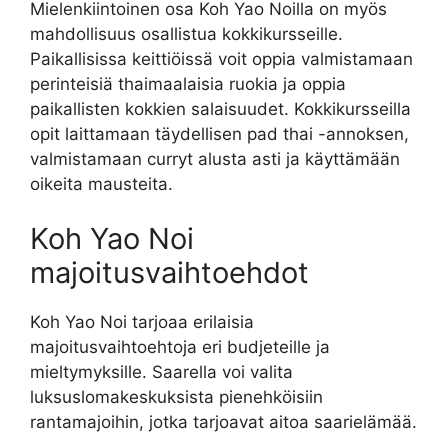
Mielenkiintoinen osa Koh Yao Noilla on myös
mahdollisuus osallistua kokkikursseille.
Paikallisissa keittiöissä voit oppia valmistamaan
perinteisiä thaimaalaisia ​​ruokia ja oppia
paikallisten kokkien salaisuudet. Kokkikursseilla
opit laittamaan täydellisen pad thai -annoksen,
valmistamaan curryt alusta asti ja käyttämään
oikeita mausteita.
Koh Yao Noi
majoitusvaihtoehdot
Koh Yao Noi tarjoaa erilaisia
majoitusvaihtoehtoja eri budjeteille ja
mieltymyksille. Saarella voi valita
luksuslomakeskuksista pienehköisiin
rantamajoihin, jotka tarjoavat aitoa saarielämää.