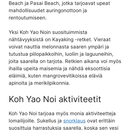
Beach ja Pasai Beach, jotka tarjoavat upeat
mahdollisuudet auringonottoon ja
rentoutumiseen.
Yksi Koh Yao Noin suosituimmista
nähtävyyksistä on Kayaking -retket. Vieraat
voivat nauttia melonnasta saaren ympäri ja
tutustua piilopaikkoihin, luoliin ja laguuneihin,
joita saarella on tarjota. Retkien aikana voi myös
ihailla upeita maisemia ja nähdä eksoottisia
eläimiä, kuten mangrovevitikoissa eläviä
apinoita ja merikilpikonnia.
Koh Yao Noi aktiviteetit
Koh Yao Noi tarjoaa myös monia aktiviteetteja
lomailijoille. Sukellus ja
snorklaus
ovat erittäin
suosittuja harrastuksia saarella, koska sen vesi