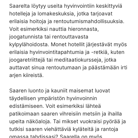
Saarelta löytyy useita hyvinvointiin keskittyviä
hotelleja ja lomakeskuksia, jotka tarjoavat
erilaisia hoitoja ja rentoutumismahdollisuuksia.
Voit esimerkiksi nauttia hieronnasta,
joogatunnista tai rentouttavasta
kylpylähoidosta. Monet hotellit järjestävät myös
erilaisia hyvinvointitapahtumia ja -retkiä, kuten
joogaretriittejä tai meditaatiokursseja, jotka
auttavat sinua rentoutumaan ja päästämään irti
arjen kiireistä.
Saaren luonto ja kauniit maisemat luovat
täydellisen ympäristön hyvinvoinnin
edistämiseen. Voit esimerkiksi lähteä
patikoimaan saaren vihreisiin metsiin ja ihailla
upeita näköaloja. Tai mikset vuokraisi pyörää ja
tutkisi saaren viehättäviä kyläteitä ja rantoja
omassa tahdissasi? Saarella on myös