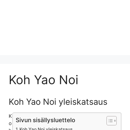
Koh Yao Noi
Koh Yao Noi yleiskatsaus
K
Sivun sisällysluettelo
o
Koh Yao Noi yleiskatsaus