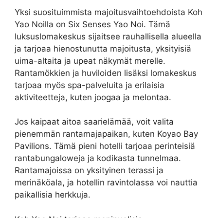
Yksi suosituimmista majoitusvaihtoehdoista Koh
Yao Noilla on Six Senses Yao Noi. Tämä
luksuslomakeskus sijaitsee rauhallisella alueella
ja tarjoaa hienostunutta majoitusta, yksityisiä
uima-altaita ja upeat näkymät merelle.
Rantamökkien ja huviloiden lisäksi lomakeskus
tarjoaa myös spa-palveluita ja erilaisia
aktiviteetteja, kuten joogaa ja melontaa.
Jos kaipaat aitoa saarielämää, voit valita
pienemmän rantamajapaikan, kuten Koyao Bay
Pavilions. Tämä pieni hotelli tarjoaa perinteisiä
rantabungaloweja ja kodikasta tunnelmaa.
Rantamajoissa on yksityinen terassi ja
merinäköala, ja hotellin ravintolassa voi nauttia
paikallisia herkkuja.