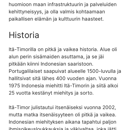
huomioon maan infrastruktuurin ja palveluiden
kehittyneisyys, ja olla valmis kohtaamaan
paikallisen elämän ja kulttuurin haasteet.
Historia
Itä-Timorilla on pitkä ja vaikea historia. Alue oli
alun perin sisämaiden asuttama, ja se jäi
pitkään kiinni Indonesian saaristoon.
Portugalilaiset saapuivat alueelle 1500-luvulla ja
hallitsivat sitä lähes 400 vuoden ajan. Vuonna
1975 Indonesia miehitti Itä-Timorin ja siitä alkoi
25 vuotta kestänyt miehitys ja sorto.
Itä-Timor julistautui itsenäiseksi vuonna 2002,
mutta matka itsenäisyyteen oli pitkä ja vaikea.
Indonesian miehityksen aikana tapahtui paljon
ihmisoikeusloukkauksia ja väkivaltaa, joka jätti