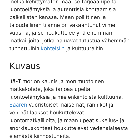
melko kehittymätön maa, se tarjoaa upeita
luontoelämyksiä ja autenttisia kohtaamisia
paikallisten kanssa. Maan poliittinen ja
taloudellinen tilanne on vakaantunut viime
vuosina, ja se houkuttelee yhä enemmän
matkailijoita, jotka haluavat tutustua vähemmän
tunnettuihin
kohteisiin
ja kulttuureihin.
Kuvaus
Itä-Timor on kaunis ja monimuotoinen
matkakohde, joka tarjoaa upeita
luontoelämyksiä ja mielenkiintoista kulttuuria.
Saaren
vuoristoiset maisemat, rannikot ja
vehreät laaksot houkuttelevat
luontomatkailijoita, ja maan upeat sukellus- ja
snorklauskohteet houkuttelevat vedenalaisesta
elämästä kiinnostuneita.