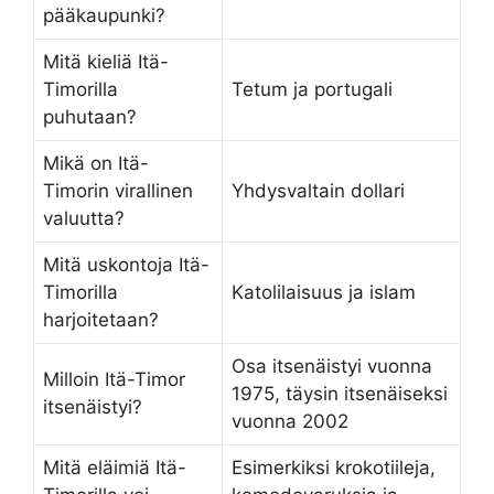
pääkaupunki?
Mitä kieliä Itä-
Timorilla
Tetum ja portugali
puhutaan?
Mikä on Itä-
Timorin virallinen
Yhdysvaltain dollari
valuutta?
Mitä uskontoja Itä-
Timorilla
Katolilaisuus ja islam
harjoitetaan?
Osa itsenäistyi vuonna
Milloin Itä-Timor
1975, täysin itsenäiseksi
itsenäistyi?
vuonna 2002
Mitä eläimiä Itä-
Esimerkiksi krokotiileja,