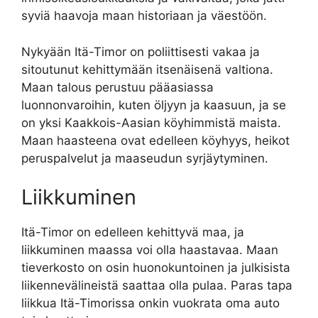
syviä haavoja maan historiaan ja väestöön.
Nykyään Itä-Timor on poliittisesti vakaa ja
sitoutunut kehittymään itsenäisenä valtiona.
Maan talous perustuu pääasiassa
luonnonvaroihin, kuten öljyyn ja kaasuun, ja se
on yksi Kaakkois-Aasian köyhimmistä maista.
Maan haasteena ovat edelleen köyhyys, heikot
peruspalvelut ja maaseudun syrjäytyminen.
Liikkuminen
Itä-Timor on edelleen kehittyvä maa, ja
liikkuminen maassa voi olla haastavaa. Maan
tieverkosto on osin huonokuntoinen ja julkisista
liikennevälineistä saattaa olla pulaa. Paras tapa
liikkua Itä-Timorissa onkin vuokrata oma auto