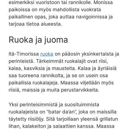
esimerkiksi vuoristoon tai rannikolle. Monissa
paikoissa on myös mahdollista vuokrata
paikallinen opas, joka auttaa navigoinnissa ja
tarjoaa tietoa alueesta.
Ruoka ja juoma
Itä-Timorissa
ruoka
on pääosin yksinkertaista ja
perinteistä. Tärkeimmät ruokalajit ovat riisi,
kalaa, kasviksia ja mausteita. Kalaa ja äyriäisiä
saa tuoreena rannikolta, ja se on usein osa
paikallisia ruokalajeja. Maassa viljellään myös
riisiä, maissia ja muita perustarvikkeita.
Yksi perinteisimmistä ja suosituimmista
ruokalajeista on ”batar da’an”, joka on maissilla
täytetty riisiöljy. Sitä tarjoillaan yleensä grillatun
lihan, kalakeiton ja salaattien kanssa. Maassa