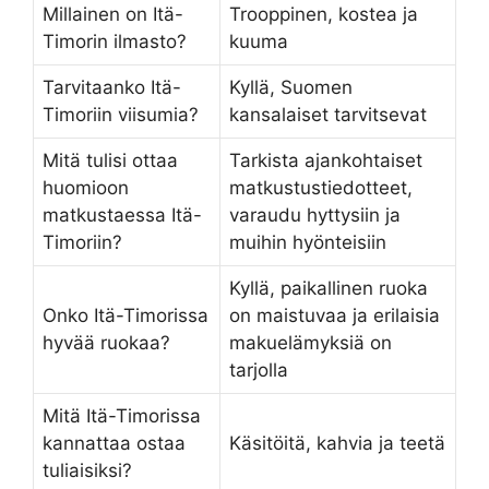
Millainen on Itä-
Trooppinen, kostea ja
Timorin ilmasto?
kuuma
Tarvitaanko Itä-
Kyllä, Suomen
Timoriin viisumia?
kansalaiset tarvitsevat
Mitä tulisi ottaa
Tarkista ajankohtaiset
huomioon
matkustustiedotteet,
matkustaessa Itä-
varaudu hyttysiin ja
Timoriin?
muihin hyönteisiin
Kyllä, paikallinen ruoka
Onko Itä-Timorissa
on maistuvaa ja erilaisia
hyvää ruokaa?
makuelämyksiä on
tarjolla
Mitä Itä-Timorissa
kannattaa ostaa
Käsitöitä, kahvia ja teetä
tuliaisiksi?