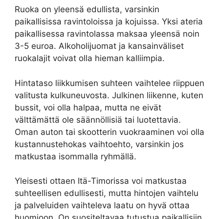
Ruoka on yleensä edullista, varsinkin
paikallisissa ravintoloissa ja kojuissa. Yksi ateria
paikallisessa ravintolassa maksaa yleensä noin
3-5 euroa. Alkoholijuomat ja kansainväliset
ruokalajit voivat olla hieman kalliimpia.
Hintataso liikkumisen suhteen vaihtelee riippuen
valitusta kulkuneuvosta. Julkinen liikenne, kuten
bussit, voi olla halpaa, mutta ne eivät
välttämättä ole säännöllisiä tai luotettavia.
Oman auton tai skootterin vuokraaminen voi olla
kustannustehokas vaihtoehto, varsinkin jos
matkustaa isommalla ryhmällä.
Yleisesti ottaen Itä-Timorissa voi matkustaa
suhteellisen edullisesti, mutta hintojen vaihtelu
ja palveluiden vaihteleva laatu on hyvä ottaa
huomioon. On suositeltavaa tutustua paikallisiin