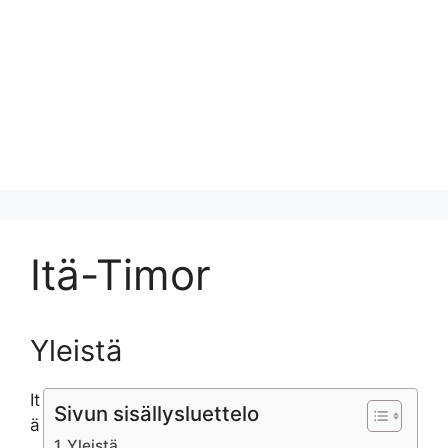
Itä-Timor
Yleistä
It
Sivun sisällysluettelo
ä
Yleistä