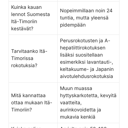
Kuinka kauan
Nopeimmillaan noin 24
lennot Suomesta
tuntia, mutta yleensä
Itä-Timoriin
pidempään
kestävät?
Perusrokotusten ja A-
hepatiittirokotuksen
Tarvitaanko Itä-
lisäksi suositellaan
Timorissa
esimerkiksi lavantauti-,
rokotuksia?
keltakuume- ja Japanin
aivotulehdusrokotuksia
Muun muassa
Mitä kannattaa
hyttyskarkotetta, kevyitä
ottaa mukaan Itä-
vaatteita,
Timoriin?
aurinkovoidetta ja
mukavia kenkiä