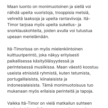
Maan luonto on monimuotoinen ja siellä voi
nähdä upeita vuoristoja, trooppisia metsiä,
vehreitä laaksoja ja upeita rantaviivoja. Itä-
Timor tarjoaa myös upeita sukellus- ja
snorklauskohteita, joiden avulla voi tutustua
upeaan merielämään.
Itä-Timorissa on myös mielenkiintoinen
kulttuuriperintö, joka näkyy erityisesti
paikallisessa käsityöläisyydessä ja
perinteisessä musiikissa. Maan väestö koostuu
useista etnisistä ryhmistä, kuten tetumista,
portugalilaisista, kiinalaisista ja
indonesialaisista. Tämä monimuotoisuus tuo
mukanaan myös erilaisia perinteitä ja tapoja.
Vaikka Itä-Timor on vielä matkailun suhteen