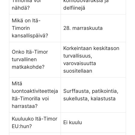
Timorilla voi
komodovaruksia ja
nähdä?
delfiinejä
Mikä on Itä-
Timorin
28. marraskuuta
kansallispäivä?
Korkeintaan keskitason
Onko Itä-Timor
turvallisuus,
turvallinen
varovaisuutta
matkakohde?
suositellaan
Mitä
luontoaktiviteetteja
Surffausta, patikointia,
Itä-Timorilla voi
sukellusta, kalastusta
harrastaa?
Kuuluuko Itä-Timor
Ei kuulu
EU:hun?