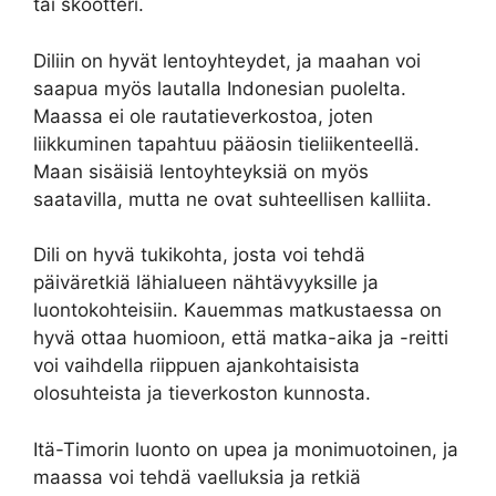
tai skootteri.
Diliin on hyvät lentoyhteydet, ja maahan voi
saapua myös lautalla Indonesian puolelta.
Maassa ei ole rautatieverkostoa, joten
liikkuminen tapahtuu pääosin tieliikenteellä.
Maan sisäisiä lentoyhteyksiä on myös
saatavilla, mutta ne ovat suhteellisen kalliita.
Dili on hyvä tukikohta, josta voi tehdä
päiväretkiä lähialueen nähtävyyksille ja
luontokohteisiin. Kauemmas matkustaessa on
hyvä ottaa huomioon, että matka-aika ja -reitti
voi vaihdella riippuen ajankohtaisista
olosuhteista ja tieverkoston kunnosta.
Itä-Timorin luonto on upea ja monimuotoinen, ja
maassa voi tehdä vaelluksia ja retkiä