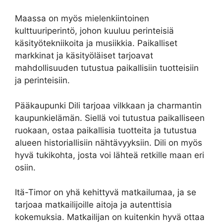
Maassa on myös mielenkiintoinen
kulttuuriperintö, johon kuuluu perinteisiä
käsityötekniikoita ja musiikkia. Paikalliset
markkinat ja käsityöläiset tarjoavat
mahdollisuuden tutustua paikallisiin tuotteisiin
ja perinteisiin.
Pääkaupunki Dili tarjoaa vilkkaan ja charmantin
kaupunkielämän. Siellä voi tutustua paikalliseen
ruokaan, ostaa paikallisia tuotteita ja tutustua
alueen historiallisiin nähtävyyksiin. Dili on myös
hyvä tukikohta, josta voi lähteä retkille maan eri
osiin.
Itä-Timor on yhä kehittyvä matkailumaa, ja se
tarjoaa matkailijoille aitoja ja autenttisia
kokemuksia. Matkailijan on kuitenkin hyvä ottaa