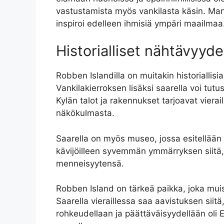
vastustamista myös vankilasta käsin. Man
inspiroi edelleen ihmisiä ympäri maailmaa
Historialliset nähtävyyde
Robben Islandilla on muitakin historiallisi
Vankilakierroksen lisäksi saarella voi tutu
Kylän talot ja rakennukset tarjoavat vierai
näkökulmasta.
Saarella on myös museo, jossa esitellään et
kävijöilleen syvemmän ymmärryksen siitä, m
menneisyytensä.
Robben Island on tärkeä paikka, joka muist
Saarella vieraillessa saa aavistuksen siitä
rohkeudellaan ja päättäväisyydellään oli Et