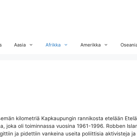
s
Aasia
Afrikka
Amerikka
Oseani
tsemän kilometriä Kapkaupungin rannikosta etelään Etelä
ila, joka oli toiminnassa vuosina 1961-1996. Robben Isla
gittiin ja pidettiin vankeina useita poliittisia aktivisteja ja