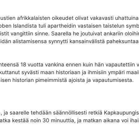
ien afrikkalaisten oikeudet olivat vakavasti uhattuina. 
obben Islandista tuli apartheidin vastaisen taistelun symb
istit vangittiin sinne. Saarella he joutuivat ankariin oloih
eidän alistamisensa synnytti kansainvälistä paheksuntaa 
yhteensä 18 vuotta vankina ennen kuin hän vapautettii
uttanut syvästi maan historiaan ja ihmisiin ympäri maai
isen historian pimeimmistä ajoista ja vapautumisesta.
ja saarelle tehdään säännöllisesti retkiä Kapkaupungista.
atka kestää noin 30 minuuttia, ja matkan aikana voi ih