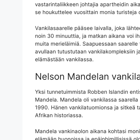
vastarintaliikkeen johtajia apartheidin ai
se houkuttelee vuosittain monia turistej
Vankilasaarelle pääsee laivalla, joka lä
noin 30 minuuttia, ja matkan aikana voi ih
muita merieläimiä. Saapuessaan saarelle tu
avullaan tutustutaan vankilakompleksiin ja
elämästään vankilassa.
Nelson Mandelan vankil
Yksi tunnetuimmista Robben Islandin entis
Mandela. Mandela oli vankilassa saarella
1990. Hänen vankilatuomionsa ja sitkeä ta
Afrikan historiassa.
Mandela vankinaolon aikana kohtasi monia 
elämään huonoissa ja epäinhimillisissä ol