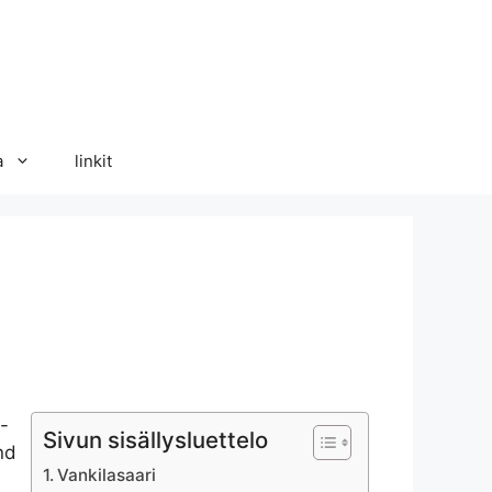
a
linkit
-
Sivun sisällysluettelo
nd
Vankilasaari