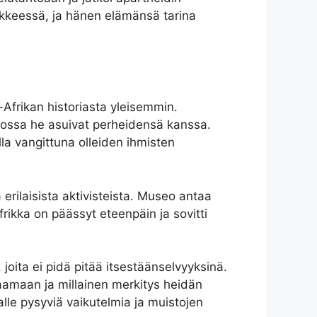
ikkeessä, ja hänen elämänsä tarina
ä-Afrikan historiasta yleisemmin.
n, jossa he asuivat perheidensä kanssa.
ella vangittuna olleiden ihmisten
 erilaisista aktivisteista. Museo antaa
rikka on päässyt eteenpäin ja sovitti
joita ei pidä pitää itsestäänselvyyksinä.
htaamaan ja millainen merkitys heidän
jalle pysyviä vaikutelmia ja muistojen