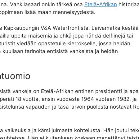
kana. Vankilasaari onkin tärkeä osa
Etelä-Afrikan
historiaa
a oppimaan lisää maan menneisyydestä.
htee Kapkaupungin V&A Waterfrontista. Laivamatka kestää
ailla upeita maisemia ja ehkä jopa nähdä delfiinejä tai
ristit viedään opastetulle kierrokselle, jossa heidän
 kuullaan tarinoita entisistä vankeista ja heidän
atuomio
istä vankeja on Etelä-Afrikan entinen presidentti ja ap
 peräti 18 vuotta, ensin vuodesta 1964 vuoteen 1982, 
istelunsa vapauden ja tasa-arvon puolesta nostavat Robb
vaikeuksia ja kärsi julmasta kohtelusta. Hän joutui tek
osuhteissa. Hän ei kuitenkaan koskaan menettänyt taiste