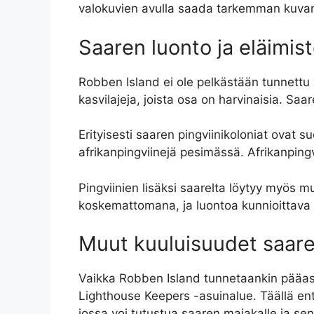
valokuvien avulla saada tarkemman kuvan 
Saaren luonto ja eläimis
Robben Island ei ole pelkästään tunnettu 
kasvilajeja, joista osa on harvinaisia. Sa
Erityisesti saaren pingviinikoloniat ovat 
afrikanpingviinejä pesimässä. Afrikanpingvi
Pingviinien lisäksi saarelta löytyy myös mui
koskemattomana, ja luontoa kunnioittava v
Muut kuuluisuudet saare
Vaikka Robben Island tunnetaankin pääasia
Lighthouse Keepers -asuinalue. Täällä en
jossa voi tutustua saaren majakalle ja sen