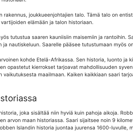
 rakennus, joukkueenjohtajien talo. Tämä talo on entist
vartijoiden elämään ja talon historiaan.
yös tutustua saaren kauniisiin maisemiin ja rantoihin. S
en ja nautiskeluun. Saarelle pääsee tutustumaan myös om
rvoinen kohde Etelä-Afrikassa. Sen historia, luonto ja k
en opastetut kierrokset tarjoavat mahdollisuuden syven
n vaikutuksesta maailmaan. Kaiken kaikkiaan saari tarjo
istoriassa
istoria, joka sisältää niin hyviä kuin pahoja aikoja. Rob
en arvon maan historiassa. Saari sijaitsee noin 9 kilome
obben Islandin historia juontaa juurensa 1600-luvulle,