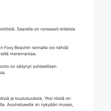
töstä. Saarella on runsaasti erilaisia
evan Foxy Beachin rannalla voi nähdä
lähellä merenrantaa.
uonto on säilynyt suhteellisen
ia.
iä ja kuuluisuuksia. Yksi niistä on
lla. Asuinalueella on nykyään museo,