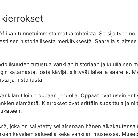
 kierrokset
-Afrikan tunnetuimmista matkakohteista. Se sijaitsee no
isesti sen historiallisesta merkityksestä. Saarella sijaits
dollisuuden tutustua vankilan historiaan ja kuulla sen 
in satamasta, josta kävijät siirtyvät laivalla saarelle. 
sta ja historiasta.
ankilan tiloihin oppaan johdolla. Oppaat ovat usein entisi
nkien elämästä. Kierrokset ovat erittäin suosittuja ja nii
tukäteen.
issä, joka on säilytetty sellaisenaan hänen aikakautens
ankien kävelemisalueella sekä vankilan museossa. Museossa