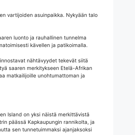
en vartijoiden asuinpaikka. Nykyään talo
aaren luonto ja rauhallinen tunnelma
atoimisesti kävellen ja patikoimalla.
iinnostavat nähtävyydet tekevät siitä
tyä saaren merkitykseen Etelä-Afrikan
aa matkailijoille unohtumattoman ja
ben Island on yksi näistä merkittävistä
trin päässä Kapkaupungin rannikolta, ja
 mutta sen tunnetuimmaksi ajanjaksoksi