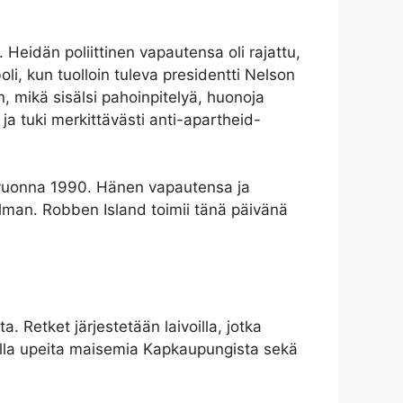
Heidän poliittinen vapautensa oli rajattu,
oli, kun tuolloin tuleva presidentti Nelson
in, mikä sisälsi pahoinpitelyä, huonoja
ja tuki merkittävästi anti-apartheid-
n vuonna 1990. Hänen vapautensa ja
lman. Robben Island toimii tänä päivänä
 Retket järjestetään laivoilla, jotka
ailla upeita maisemia Kapkaupungista sekä