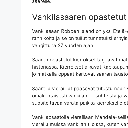
saarelle.
Vankilasaaren opastetut
Vankilasaari Robben Island on yksi Etelä
rannikolta ja se on tullut tunnetuksi erity
vangittuna 27 vuoden ajan.
Saaren opastetut kierrokset tarjoavat mah
historiassa. Kierrokset alkavat Kapkaupung
jo matkalla oppaat kertovat saaren taustoi
Saarella vierailijat pääsevät tutustumaan v
omakohtaisesti vankilan olosuhteista ja va
suositeltavaa varata paikka kierrokselle e
Vankilaosastolla vieraillaan Mandela-sell
vierailu muissa vankilan tiloissa, kuten v