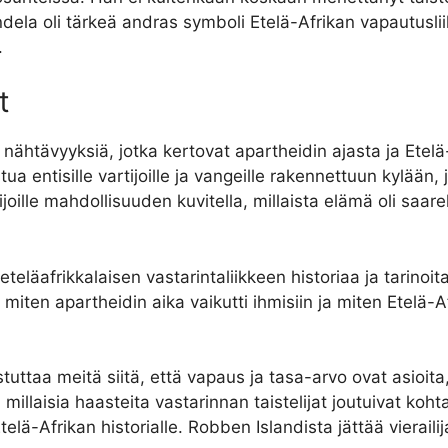
dela oli tärkeä andras symboli Etelä-Afrikan vapautusli
.
t
a nähtävyyksiä, jotka kertovat apartheidin ajasta ja Etel
stua entisille vartijoille ja vangeille rakennettuun kylää
lijoille mahdollisuuden kuvitella, millaista elämä oli saar
eläafrikkalaisen vastarintaliikkeen historiaa ja tarinoita
iten apartheidin aika vaikutti ihmisiin ja miten Etelä-Af
uttaa meitä siitä, että vapaus ja tasa-arvo ovat asioita, 
, millaisia haasteita vastarinnan taistelijat joutuivat ko
elä-Afrikan historialle. Robben Islandista jättää vieraili