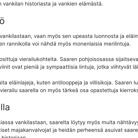
vankilan historiasta ja vankien elämästä.
tö
vankilastaan, vaan myös sen upeasta luonnosta ja eläimis
aren rannikolla voi nähdä myös monenlaisia merilintuja.
suosittuja vierailukohteita. Saaren pohjoisosassa sijaits
init ovat pieniä ja sympaattisia lintuja, jotka viihtyvät 
ta eläinlajeja, kuten antilooppeja ja villisikoja. Saaren l
ierailu saarella on myös tärkeä osa opastettuja kierroks
lla
ssa vankilastaan, saarelta löytyy myös muita nähtävyyks
tiset majakanvalvojat ja heidän perheensä asuivat saare
 historiaan.