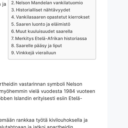
Nelson Mandelan vankilatuomio
 ja
Historialliset nähtävyydet
Vankilasaaren opastetut kierrokset
Saaren luonto ja eläimistö
Muut kuuluisuudet saarella
Merkitys Etelä-Afrikan historiassa
Saarelle pääsy ja liput
Vinkkejä vierailuun
artheidin vastarinnan symboli Nelson
ja myöhemmin vielä vuodesta 1984 vuoteen
en Islandin erityisesti esiin Etelä-
emään rankkaa työtä kivilouhoksella ja
lutahtoaan ja jatkoi apartheidin