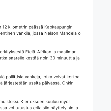
in 12 kilometrin päässä Kapkaupungin
ee entinen vankila, jossa Nelson Mandela oli
merkityksestä Etelä-Afrikan ja maailman
Matka saarelle kestää noin 30 minuuttia ja
ä poliittisia vankeja, jotka voivat kertoa
tä järjestetään useita päivässä. Onkin
a muistoksi. Kierrokseen kuuluu myös
 voi tutustua erilaisiin näyttelyihin ja