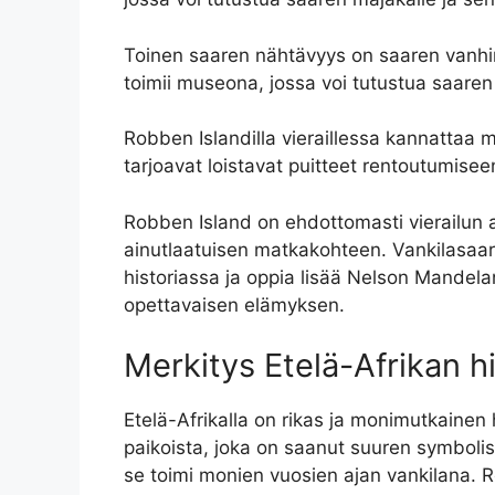
Toinen saaren nähtävyys on saaren vanhin
toimii museona, jossa voi tutustua saaren 
Robben Islandilla vieraillessa kannattaa m
tarjoavat loistavat puitteet rentoutumise
Robben Island on ehdottomasti vierailun a
ainutlaatuisen matkakohteen. Vankilasaar
historiassa ja oppia lisää Nelson Mandela
opettavaisen elämyksen.
Merkitys Etelä-Afrikan h
Etelä-Afrikalla on rikas ja monimutkainen h
paikoista, joka on saanut suuren symbolis
se toimi monien vuosien ajan vankilana. R