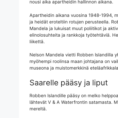
nousi aika apartheidin hallinnon aikana.
Apartheidin aikana vuosina 1948-1994, must
ja heidät eroteltiin rotujen perusteella. R
Mandela ja lukuisat muut poliitikot ja aktiv
elinolosuhteita ja rankkoja työtehtäviä. H
liikettä.
Nelson Mandela vietti Robben Islandilla 
myöhempi roolinsa maan johtajana on vaik
museona ja muistomerkkinä eteläafrikkala
Saarelle pääsy ja liput
Robben Islandille pääsy on melko helppoa, 
lähtevät V & A Waterfrontin satamasta. M
mereltä.