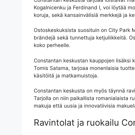
Kogalnicenku ja Ferdinand I, voi löytää monia
koruja, sekä kansainvälisiä merkkejä ja ketj
Ostoskeskuksista suosituin on City Park Ma
brändejä sekä tunnettuja ketjuliikkeitä. O
koko perheelle.
Constantan keskustan kauppojen lisäksi ka
Tomis Satama, tarjoaa monenlaisia tuotteit
käsitöitä ja matkamuistoja.
Constantan keskusta on myös täynnä ravint
Tarjolla on niin paikallista romanialaista 
makuja että uusia ja innovatiivisia makue
Ravintolat ja ruokailu C