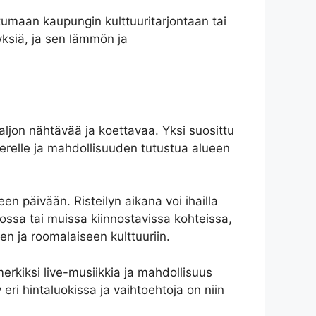
stumaan kaupungin kulttuuritarjontaan tai
yksiä, ja sen lämmön ja
ljon nähtävää ja koettavaa. Yksi suosittu
 merelle ja mahdollisuuden tutustua alueen
n päivään. Risteilyn aikana voi ihailla
ssa tai muissa kiinnostavissa kohteissa,
en ja roomalaiseen kulttuuriin.
imerkiksi live-musiikkia ja mahdollisuus
y eri hintaluokissa ja vaihtoehtoja on niin