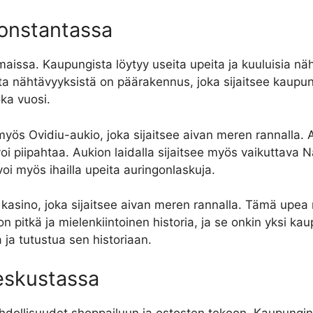
Constantassa
aissa. Kaupungista löytyy useita upeita ja kuuluisia nä
sta nähtävyyksistä on päärakennus, joka sijaitsee kau
oka vuosi.
yös Ovidiu-aukio, joka sijaitsee aivan meren rannalla.
 voi piipahtaa. Aukion laidalla sijaitsee myös vaikuttava
i myös ihailla upeita auringonlaskuja.
kasino, joka sijaitsee aivan meren rannalla. Tämä upea
on pitkä ja mielenkiintoinen historia, ja se onkin yksi 
 ja tutustua sen historiaan.
eskustassa
dollisuudet shoppailuun ja ostosten tekoon. Kaupungin v