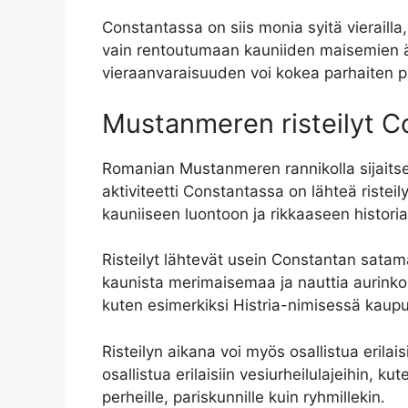
Constantassa on siis monia syitä vierailla
vain rentoutumaan kauniiden maisemien äär
vieraanvaraisuuden voi kokea parhaiten p
Mustanmeren risteilyt C
Romanian Mustanmeren rannikolla sijaitse
aktiviteetti Constantassa on lähteä ristei
kauniiseen luontoon ja rikkaaseen histori
Risteilyt lähtevät usein Constantan satam
kaunista merimaisemaa ja nauttia aurinko
kuten esimerkiksi Histria-nimisessä kaupun
Risteilyn aikana voi myös osallistua erilais
osallistua erilaisiin vesiurheilulajeihin, ku
perheille, pariskunnille kuin ryhmillekin.