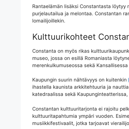
Rantaelämän lisäksi Constantasta löytyy my
purjelautailua ja melontaa. Constantan rann
lomailijoillekin.
Kulttuurikohteet Consta
Constanta on myös rikas kulttuurikaupunk
museo, jossa on esillä Romaniasta löytyneit
merenkulkumuseossa sekä Kansallisessa mu
Kaupungin suurin nähtävyys on kuitenkin
ihastella kaunista arkkitehtuuria ja nautt
katedraalissa sekä Kaupunginteatterissa, j
Constantan kulttuuritarjonta ei rajoitu pel
kulttuuritapahtumia ympäri vuoden. Esimerk
musiikkifestivaalit, jotka tarjoavat vierail