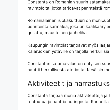
Constanta on Romanian suurin satamakaupun
ravintoloita, jotka tarjoavat perinteistä r
Romanialainen ruokakulttuuri on monipuolis
perinteistä sarmalea, joka on kaalikääryleit
grillattu, mausteinen jauheliha.
Kaupungin ravintolat tarjoavat myös laajan 
Kalaruokien ystäville on tarjolla herkullisi
Constantan satama-alue on erityisen suosi
nauttii herkullisesta ateriasta. Kesäisin mo
Aktiviteetit ja harrastu
Constanta tarjoaa monia aktiviteetteja ja h
rentoutua ja nauttia auringosta. Rannoilla 