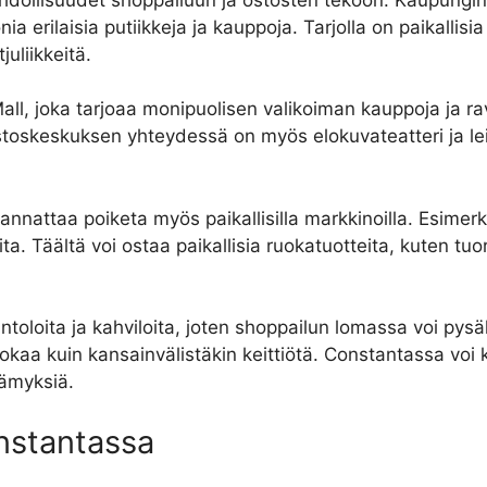
 erilaisia putiikkeja ja kauppoja. Tarjolla on paikallisia t
uliikkeitä.
ll, joka tarjoaa monipuolisen valikoiman kauppoja ja rav
stoskeskuksen yhteydessä on myös elokuvateatteri ja leik
nnattaa poiketa myös paikallisilla markkinoilla. Esimer
a. Täältä voi ostaa paikallisia ruokatuotteita, kuten tuor
oloita ja kahviloita, joten shoppailun lomassa voi pysäh
ruokaa kuin kansainvälistäkin keittiötä. Constantassa voi
lämyksiä.
onstantassa