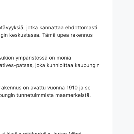
htävyyksiä, jotka kannattaa ehdottomasti
pungin keskustassa. Tämä upea rakennus
 Aukion ympäristössä on monia
 Natives-patsas, joka kunnioittaa kaupungin
 rakennus on avattu vuonna 1910 ja se
kaupungin tunnetuimmista maamerkeistä.
ilkkailla pääkaduilla, kuten Mihail