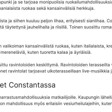
ki ja se tarjoaa monipuolisia ruokailumahdollisuuksia 
omanialaista ruokaa sekä kansainvälisiä herkkuja.
ta ja siihen kuuluu paljon lihaa, erityisesti sianlihaa. C
ä täytettynä jauhelihalla ja riisillä. Toinen suosittu roma
valikoiman kansainvälistä ruokaa, kuten italialaista, kreik
a mereneläviä, kuten tuoretta kalaa ja äyriäisiä.
ttu ravintoloiden keskittymä. Ravintoloiden terasseilta 
net ravintolat tarjoavat ulkoterasseillaan live-musiikkia j
kset Constantassa
arrastusmahdollisuuksia matkailijoille. Kaupungin lähellä 
on mahdollisuus myös erilaisiin vesiurheilulajeihin, kuten