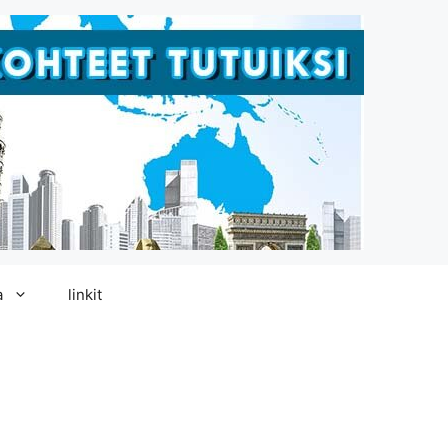
a
linkit