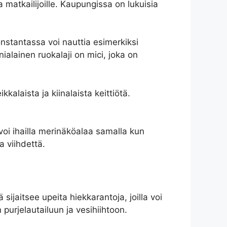
matkailijoille. Kaupungissa on lukuisia
onstantassa voi nauttia esimerkiksi
nialainen ruokalaji on mici, joka on
kalaista ja kiinalaista keittiötä.
voi ihailla merinäköalaa samalla kun
a viihdettä.
sijaitsee upeita hiekkarantoja, joilla voi
 purjelautailuun ja vesihiihtoon.