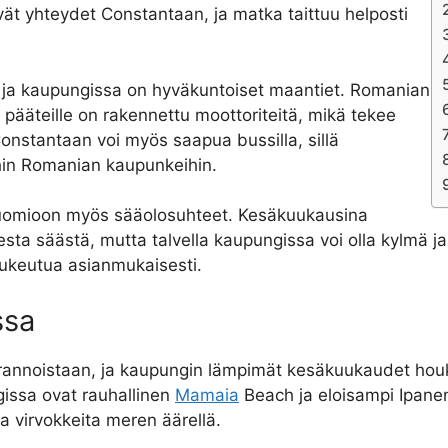
ät yhteydet Constantaan, ja matka taittuu helposti
 ja kaupungissa on hyväkuntoiset maantiet. Romanian
a pääteille on rakennettu moottoriteitä, mikä tekee
onstantaan voi myös saapua bussilla, sillä
hin Romanian kaupunkeihin.
uomioon myös sääolosuhteet. Kesäkuukausina
esta säästä, mutta talvella kaupungissa voi olla kylmä j
 pukeutua asianmukaisesti.
ssa
a rannoistaan, ja kaupungin lämpimät kesäkuukaudet houk
gissa ovat rauhallinen
Mamaia
Beach ja eloisampi Ipanem
tia virvokkeita meren äärellä.