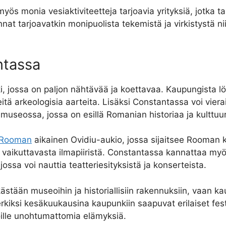
ös monia vesiaktiviteetteja tarjoavia yrityksiä, jotka ta
at tarjoavatkin monipuolista tekemistä ja virkistystä niin 
ntassa
i, jossa on paljon nähtävää ja koettavaa. Kaupungista 
ä arkeologisia aarteita. Lisäksi Constantassa voi vierail
seossa, jossa on esillä Romanian historiaa ja kulttuur
Rooman
aikainen Ovidiu-aukio, jossa sijaitsee Rooman k
ia vaikuttavasta ilmapiiristä. Constantassa kannattaa myös
ossa voi nauttia teatteriesityksistä ja konserteista.
kästään museoihin ja historiallisiin rakennuksiin, vaan k
iksi kesäkuukausina kaupunkiin saapuvat erilaiset festiv
ijoille unohtumattomia elämyksiä.