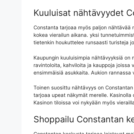
Kuuluisat nähtävyydet 
Constanta tarjoaa myös paljon nähtävää m
kokea vierailun aikana. yksi tunnetuimmi
tietenkin houkuttelee runsaasti turisteja j
Kaupungin kuuluisimpia nähtävyyksiä on m
ravintoloita, kahviloita ja kauppoja joissa
ensimmäisiä asukkaita. Aukion rannassa vo
Toinen suosittu nähtävyys on Constantan 
tarjoaa upeat näkymät merelle. Kasinolla 
Kasinon tiloissa voi nykyään myös vierailla
Shoppailu Constantan k
Constantan keskusta tarjoaa loistavat mah