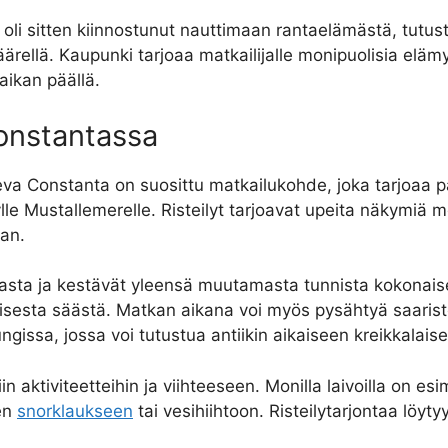
, oli sitten kiinnostunut nauttimaan rantaelämästä, tutu
ellä. Kaupunki tarjoaa matkailijalle monipuolisia eläm
aikan päällä.
onstantassa
va Constanta on suosittu matkailukohde, joka tarjoaa pa
lylle Mustallemerelle. Risteilyt tarjoavat upeita näkymiä
aan.
asta ja kestävät yleensä muutamasta tunnista kokonaisee
isesta säästä. Matkan aikana voi myös pysähtyä saaristo
gissa, jossa voi tutustua antiikin aikaiseen kreikkalaise
iin aktiviteetteihin ja viihteeseen. Monilla laivoilla on es
ten
snorklaukseen
tai vesihiihtoon. Risteilytarjontaa löyty