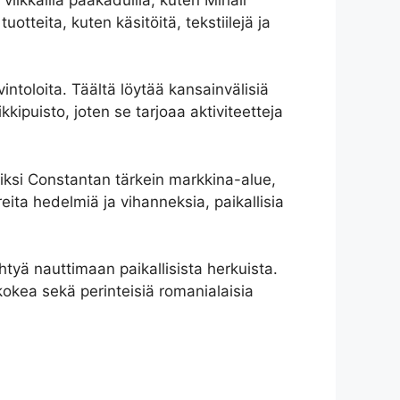
uotteita, kuten käsitöitä, tekstiilejä ja
intoloita. Täältä löytää kansainvälisiä
kipuisto, joten se tarjoaa aktiviteetteja
kiksi Constantan tärkein markkina-alue,
eita hedelmiä ja vihanneksia, paikallisia
tyä nauttimaan paikallisista herkuista.
 kokea sekä perinteisiä romanialaisia