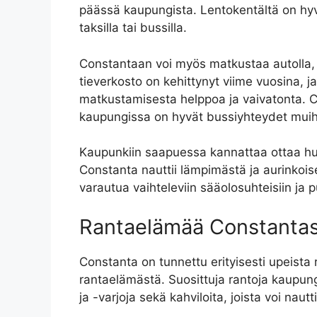
päässä kaupungista. Lentokentältä on hyv
taksilla tai bussilla.
Constantaan voi myös matkustaa autolla,
tieverkosto on kehittynyt viime vuosina, j
matkustamisesta helppoa ja vaivatonta. C
kaupungissa on hyvät bussiyhteydet mui
Kaupunkiin saapuessa kannattaa ottaa h
Constanta nauttii lämpimästä ja aurinkois
varautua vaihteleviin sääolosuhteisiin ja
Rantaelämää Constanta
Constanta on tunnettu erityisesti upeist
rantaelämästä. Suosittuja rantoja kaupun
ja -varjoja sekä kahviloita, joista voi naut