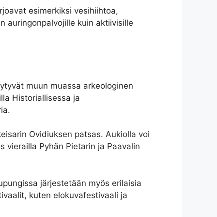
rjoavat esimerkiksi vesihiihtoa,
auringonpalvojille kuin aktiivisille
löytyvät muun muassa arkeologinen
la Historiallisessa ja
ia.
eisarin Ovidiuksen patsas. Aukiolla voi
 vierailla Pyhän Pietarin ja Paavalin
aupungissa järjestetään myös erilaisia
aalit, kuten elokuvafestivaali ja