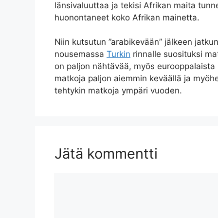
länsivaluuttaa ja tekisi Afrikan maita tunn
huonontaneet koko Afrikan mainetta.
Niin kutsutun ”arabikevään” jälkeen jatkun
nousemassa
Turkin
rinnalle suosituksi ma
on paljon nähtävää, myös eurooppalaista ku
matkoja paljon aiemmin keväällä ja myöhem
tehtykin matkoja ympäri vuoden.
Jätä kommentti
Kommentti