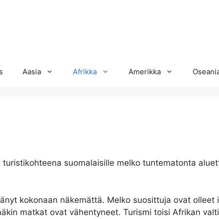
s
Aasia
Afrikka
Amerikka
Oseani
n turistikohteena suomalaisille melko tuntematonta aluet
änyt kokonaan näkemättä. Melko suosittuja ovat olleet i
kin matkat ovat vähentyneet. Turismi toisi Afrikan valtio