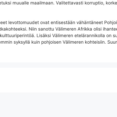
etuksi muualle maailmaan. Valitettavasti korruptio, korkea
eet levottomuudet ovat entisestään vähäntäneet Pohjois-A
tkakohteeksi. Niin sanottu Välimeren Afrikka olisi ihante
lttuuriperintöä. Lisäksi Välimeren etelärannikolla on su
min syksyllä kuin pohjoisen Välimeren kohteisiin. Suure