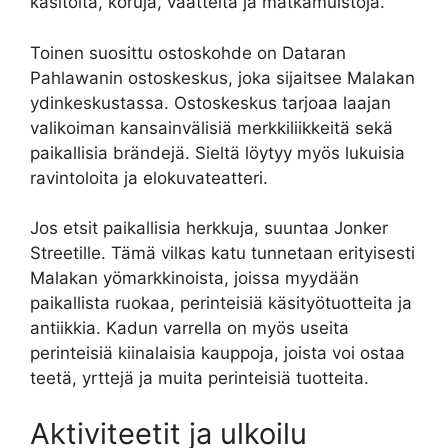
käsitöitä, koruja, vaatteita ja matkamuistoja.
Toinen suosittu ostoskohde on Dataran
Pahlawanin ostoskeskus, joka sijaitsee Malakan
ydinkeskustassa. Ostoskeskus tarjoaa laajan
valikoiman kansainvälisiä merkkiliikkeitä sekä
paikallisia brändejä. Sieltä löytyy myös lukuisia
ravintoloita ja elokuvateatteri.
Jos etsit paikallisia herkkuja, suuntaa Jonker
Streetille. Tämä vilkas katu tunnetaan erityisesti
Malakan yömarkkinoista, joissa myydään
paikallista ruokaa, perinteisiä käsityötuotteita ja
antiikkia. Kadun varrella on myös useita
perinteisiä kiinalaisia kauppoja, joista voi ostaa
teetä, yrttejä ja muita perinteisiä tuotteita.
Aktiviteetit ja ulkoilu