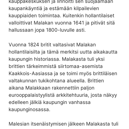
kauppakeskuksen ja linnoitti sen suojaamaan
kaupankäyntiä ja estämään kilpailevien
kauppiaiden toimintaa. Kuitenkin hollantilaiset
valloittivat Malakan vuonna 1641 ja pitivät sitä
hallussaan jopa 1800-luvulle asti.
Vuonna 1824 britit valtasivat Malakan
hollantilaisilta ja tämä merkitsi uutta aikakautta
kaupungin historiassa. Malakasta tuli yksi
brittien tärkeimmistä siirtomaa-asemista
Kaakkois-Aasiassa ja se toimi myös brittiläisen
valtakunnan tukikohtana alueella. Brittien
aikana Malakkaan rakennettiin paljon
eurooppalaistyylistä arkkitehtuuria, josta näkyy
edelleen jälkiä kaupungin vanhassa
kaupunginosassa.
Malesian itsenäistymisen jälkeen Malakasta tuli