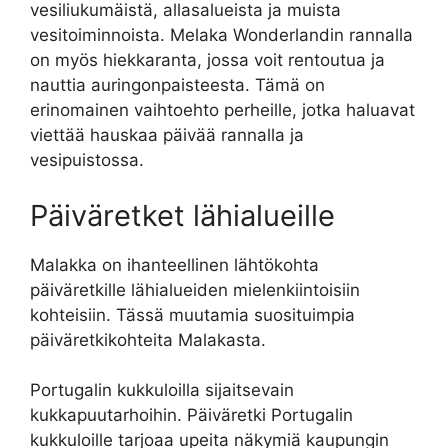
vesiliukumäistä, allasalueista ja muista
vesitoiminnoista. Melaka Wonderlandin rannalla
on myös hiekkaranta, jossa voit rentoutua ja
nauttia auringonpaisteesta. Tämä on
erinomainen vaihtoehto perheille, jotka haluavat
viettää hauskaa päivää rannalla ja
vesipuistossa.
Päiväretket lähialueille
Malakka on ihanteellinen lähtökohta
päiväretkille lähialueiden mielenkiintoisiin
kohteisiin. Tässä muutamia suosituimpia
päiväretkikohteita Malakasta.
Portugalin kukkuloilla sijaitsevain
kukkapuutarhoihin. Päiväretki Portugalin
kukkuloille tarjoaa upeita näkymiä kaupungin