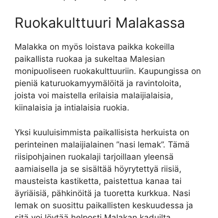
Ruokakulttuuri Malakassa
Malakka on myös loistava paikka kokeilla
paikallista ruokaa ja sukeltaa Malesian
monipuoliseen ruokakulttuuriin. Kaupungissa on
pieniä katuruokamyymälöitä ja ravintoloita,
joista voi maistella erilaisia malaijialaisia,
kiinalaisia ja intialaisia ruokia.
Yksi kuuluisimmista paikallisista herkuista on
perinteinen malaijialainen ”nasi lemak”. Tämä
riisipohjainen ruokalaji tarjoillaan yleensä
aamiaisella ja se sisältää höyrytettyä riisiä,
mausteista kastiketta, paistettua kanaa tai
äyriäisiä, pähkinöitä ja tuoretta kurkkua. Nasi
lemak on suosittu paikallisten keskuudessa ja
sitä voi löytää helposti Malakan kaduilta.