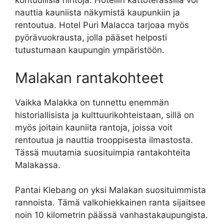
kohtuullisia hintoja. Hotellin kattoterassilla voi
nauttia kauniista näkymistä kaupunkiin ja
rentoutua. Hotel Puri Malacca tarjoaa myös
pyörävuokrausta, jolla pääset helposti
tutustumaan kaupungin ympäristöön.
Malakan rantakohteet
Vaikka Malakka on tunnettu enemmän
historiallisista ja kulttuurikohteistaan, sillä on
myös joitain kauniita rantoja, joissa voit
rentoutua ja nauttia trooppisesta ilmastosta.
Tässä muutamia suosituimpia rantakohteita
Malakassa.
Pantai Klebang on yksi Malakan suosituimmista
rannoista. Tämä valkohiekkainen ranta sijaitsee
noin 10 kilometrin päässä vanhastakaupungista.