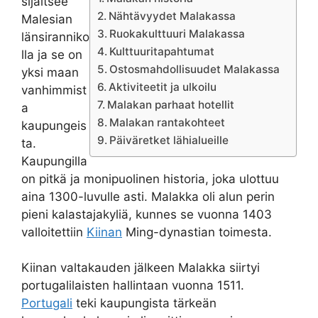
sijaitsee
Nähtävyydet Malakassa
Malesian
Ruokakulttuuri Malakassa
länsiranniko
Kulttuuritapahtumat
lla ja se on
Ostosmahdollisuudet Malakassa
yksi maan
Aktiviteetit ja ulkoilu
vanhimmist
Malakan parhaat hotellit
a
Malakan rantakohteet
kaupungeis
Päiväretket lähialueille
ta.
Kaupungilla
on pitkä ja monipuolinen historia, joka ulottuu
aina 1300-luvulle asti. Malakka oli alun perin
pieni kalastajakyliä, kunnes se vuonna 1403
valloitettiin
Kiinan
Ming-dynastian toimesta.
Kiinan valtakauden jälkeen Malakka siirtyi
portugalilaisten hallintaan vuonna 1511.
Portugali
teki kaupungista tärkeän