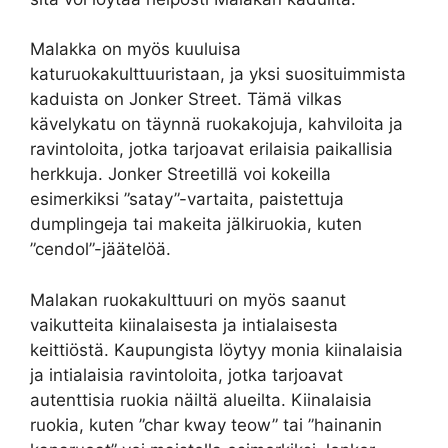
Malakka on myös kuuluisa
katuruokakulttuuristaan, ja yksi suosituimmista
kaduista on Jonker Street. Tämä vilkas
kävelykatu on täynnä ruokakojuja, kahviloita ja
ravintoloita, jotka tarjoavat erilaisia paikallisia
herkkuja. Jonker Streetillä voi kokeilla
esimerkiksi ”satay”-vartaita, paistettuja
dumplingeja tai makeita jälkiruokia, kuten
”cendol”-jäätelöä.
Malakan ruokakulttuuri on myös saanut
vaikutteita kiinalaisesta ja intialaisesta
keittiöstä. Kaupungista löytyy monia kiinalaisia
ja intialaisia ravintoloita, jotka tarjoavat
autenttisia ruokia näiltä alueilta. Kiinalaisia
ruokia, kuten ”char kway teow” tai ”hainanin