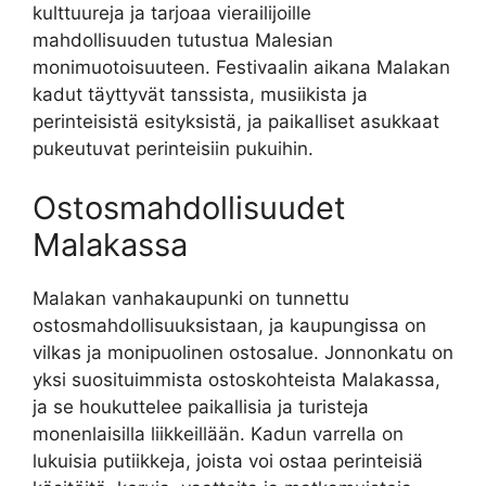
kulttuureja ja tarjoaa vierailijoille
mahdollisuuden tutustua Malesian
monimuotoisuuteen. Festivaalin aikana Malakan
kadut täyttyvät tanssista, musiikista ja
perinteisistä esityksistä, ja paikalliset asukkaat
pukeutuvat perinteisiin pukuihin.
Ostosmahdollisuudet
Malakassa
Malakan vanhakaupunki on tunnettu
ostosmahdollisuuksistaan, ja kaupungissa on
vilkas ja monipuolinen ostosalue. Jonnonkatu on
yksi suosituimmista ostoskohteista Malakassa,
ja se houkuttelee paikallisia ja turisteja
monenlaisilla liikkeillään. Kadun varrella on
lukuisia putiikkeja, joista voi ostaa perinteisiä