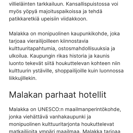
villieläinten tarkkailuun. Kansallispuistossa voi
myös yöpyä majoituspaikoissa ja tehdä
patikkaretkiä upeisiin viidakkoon.
Malakka on monipuolinen kaupunkikohde, joka
tarjoaa vierailijoilleen kiinnostavia
kulttuuritapahtumia, ostosmahdollisuuksia ja
ulkoilua. Kaupungin rikas historia ja kaunis
luonto tekevät siitä houkuttelevan kohteen niin
kulttuurin ystäville, shoppailijoille kuin luonnossa
liikkujillekin.
Malakan parhaat hotellit
Malakka on UNESCO:n maailmanperintökohde,
jonka viehättävä vanhakaupunki ja
monipuolinen kulttuuritarjonta houkuttelevat
matkailijoita ympäri maailmaa. Malakka tarjoaa