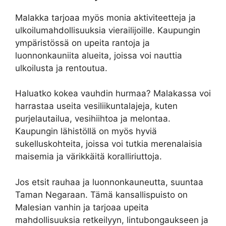
Malakka tarjoaa myös monia aktiviteetteja ja
ulkoilumahdollisuuksia vierailijoille. Kaupungin
ympäristössä on upeita rantoja ja
luonnonkauniita alueita, joissa voi nauttia
ulkoilusta ja rentoutua.
Haluatko kokea vauhdin hurmaa? Malakassa voi
harrastaa useita vesiliikuntalajeja, kuten
purjelautailua, vesihiihtoa ja melontaa.
Kaupungin lähistöllä on myös hyviä
sukelluskohteita, joissa voi tutkia merenalaisia
maisemia ja värikkäitä koralliriuttoja.
Jos etsit rauhaa ja luonnonkauneutta, suuntaa
Taman Negaraan. Tämä kansallispuisto on
Malesian vanhin ja tarjoaa upeita
mahdollisuuksia retkeilyyn, lintubongaukseen ja