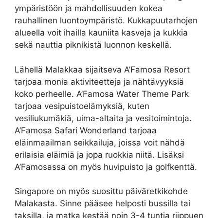
ympäristöön ja mahdollisuuden kokea
rauhallinen luontoympäristö. Kukkapuutarhojen
alueella voit ihailla kauniita kasveja ja kukkia
sekä nauttia piknikistä luonnon keskellä.
Lähellä Malakkaa sijaitseva A’Famosa Resort
tarjoaa monia aktiviteetteja ja nähtävyyksiä
koko perheelle. A’Famosa Water Theme Park
tarjoaa vesipuistoelämyksiä, kuten
vesiliukumäkiä, uima-altaita ja vesitoimintoja.
A’Famosa Safari Wonderland tarjoaa
eläinmaailman seikkailuja, joissa voit nähdä
erilaisia eläimiä ja jopa ruokkia niitä. Lisäksi
A’Famosassa on myös huvipuisto ja golfkenttä.
Singapore on myös suosittu päiväretkikohde
Malakasta. Sinne pääsee helposti bussilla tai
taksilla, ja matka kestää noin 3-4 tuntia riippuen