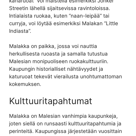
kanaruoat” voi maistella esimerkiksi Jonker
Streetin lähellä sijaitsevissa ravintoloissa.
Intialaista ruokaa, kuten ”naan-leipää” tai
curryja, voi löytää esimerkiksi Malakan ”Little
Indiasta”.
Malakka on paikka, jossa voi nauttia
herkullisesta ruoasta ja samalla tutustua
Malesian monipuoliseen ruokakulttuuriin.
Kaupungin historialliset nähtävyydet ja
katuruoat tekevät vierailusta unohtumattoman
kokemuksen.
Kulttuuritapahtumat
Malakka on Malesian vanhimpia kaupunkeja,
joten siellä on runsaasti kulttuuritapahtumia ja
perinteitä. Kaupungissa järjestetään vuosittain