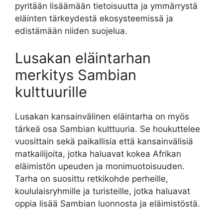
pyritään lisäämään tietoisuutta ja ymmärrystä
eläinten tärkeydestä ekosysteemissä ja
edistämään niiden suojelua.
Lusakan eläintarhan
merkitys Sambian
kulttuurille
Lusakan kansainvälinen eläintarha on myös
tärkeä osa Sambian kulttuuria. Se houkuttelee
vuosittain sekä paikallisia että kansainvälisiä
matkailijoita, jotka haluavat kokea Afrikan
eläimistön upeuden ja monimuotoisuuden.
Tarha on suosittu retkikohde perheille,
koululaisryhmille ja turisteille, jotka haluavat
oppia lisää Sambian luonnosta ja eläimistöstä.