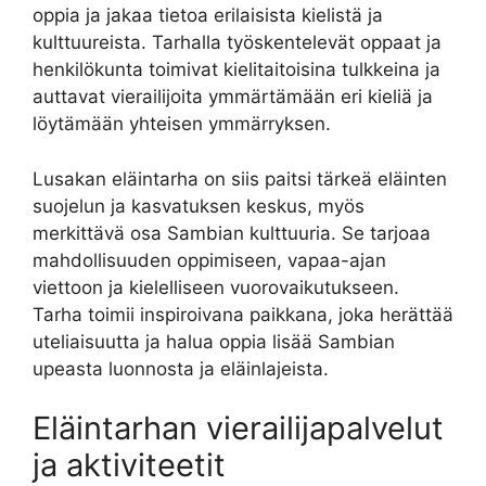
oppia ja jakaa tietoa erilaisista kielistä ja
kulttuureista. Tarhalla työskentelevät oppaat ja
henkilökunta toimivat kielitaitoisina tulkkeina ja
auttavat vierailijoita ymmärtämään eri kieliä ja
löytämään yhteisen ymmärryksen.
Lusakan eläintarha on siis paitsi tärkeä eläinten
suojelun ja kasvatuksen keskus, myös
merkittävä osa Sambian kulttuuria. Se tarjoaa
mahdollisuuden oppimiseen, vapaa-ajan
viettoon ja kielelliseen vuorovaikutukseen.
Tarha toimii inspiroivana paikkana, joka herättää
uteliaisuutta ja halua oppia lisää Sambian
upeasta luonnosta ja eläinlajeista.
Eläintarhan vierailijapalvelut
ja aktiviteetit