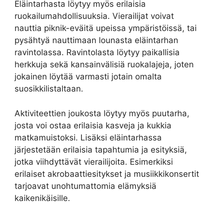
Eläintarhasta löytyy myös erilaisia
ruokailumahdollisuuksia. Vierailijat voivat
nauttia piknik-eväitä upeissa ympäristöissä, tai
pysähtyä nauttimaan lounasta eläintarhan
ravintolassa. Ravintolasta löytyy paikallisia
herkkuja sekä kansainvälisiä ruokalajeja, joten
jokainen löytää varmasti jotain omalta
suosikkilistaltaan.
Aktiviteettien joukosta löytyy myös puutarha,
josta voi ostaa erilaisia kasveja ja kukkia
matkamuistoksi. Lisäksi eläintarhassa
järjestetään erilaisia tapahtumia ja esityksiä,
jotka viihdyttävät vierailijoita. Esimerkiksi
erilaiset akrobaattiesitykset ja musiikkikonsertit
tarjoavat unohtumattomia elämyksiä
kaikenikäisille.