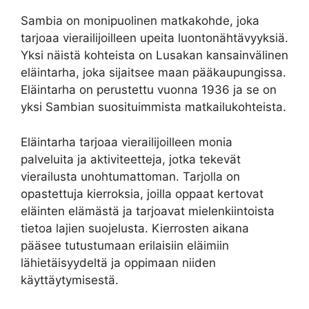
Sambia on monipuolinen matkakohde, joka
tarjoaa vierailijoilleen upeita luontonähtävyyksiä.
Yksi näistä kohteista on Lusakan kansainvälinen
eläintarha, joka sijaitsee maan pääkaupungissa.
Eläintarha on perustettu vuonna 1936 ja se on
yksi Sambian suosituimmista matkailukohteista.
Eläintarha tarjoaa vierailijoilleen monia
palveluita ja aktiviteetteja, jotka tekevät
vierailusta unohtumattoman. Tarjolla on
opastettuja kierroksia, joilla oppaat kertovat
eläinten elämästä ja tarjoavat mielenkiintoista
tietoa lajien suojelusta. Kierrosten aikana
pääsee tutustumaan erilaisiin eläimiin
lähietäisyydeltä ja oppimaan niiden
käyttäytymisestä.