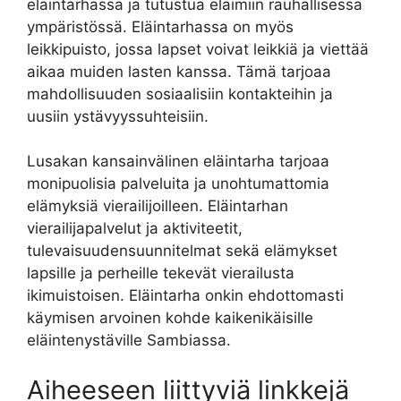
eläintarhassa ja tutustua eläimiin rauhallisessa
ympäristössä. Eläintarhassa on myös
leikkipuisto, jossa lapset voivat leikkiä ja viettää
aikaa muiden lasten kanssa. Tämä tarjoaa
mahdollisuuden sosiaalisiin kontakteihin ja
uusiin ystävyyssuhteisiin.
Lusakan kansainvälinen eläintarha tarjoaa
monipuolisia palveluita ja unohtumattomia
elämyksiä vierailijoilleen. Eläintarhan
vierailijapalvelut ja aktiviteetit,
tulevaisuudensuunnitelmat sekä elämykset
lapsille ja perheille tekevät vierailusta
ikimuistoisen. Eläintarha onkin ehdottomasti
käymisen arvoinen kohde kaikenikäisille
eläintenystäville Sambiassa.
Aiheeseen liittyviä linkkejä