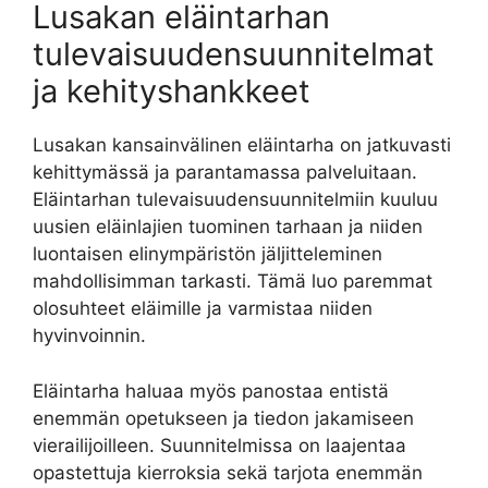
Lusakan eläintarhan
tulevaisuudensuunnitelmat
ja kehityshankkeet
Lusakan kansainvälinen eläintarha on jatkuvasti
kehittymässä ja parantamassa palveluitaan.
Eläintarhan tulevaisuudensuunnitelmiin kuuluu
uusien eläinlajien tuominen tarhaan ja niiden
luontaisen elinympäristön jäljitteleminen
mahdollisimman tarkasti. Tämä luo paremmat
olosuhteet eläimille ja varmistaa niiden
hyvinvoinnin.
Eläintarha haluaa myös panostaa entistä
enemmän opetukseen ja tiedon jakamiseen
vierailijoilleen. Suunnitelmissa on laajentaa
opastettuja kierroksia sekä tarjota enemmän