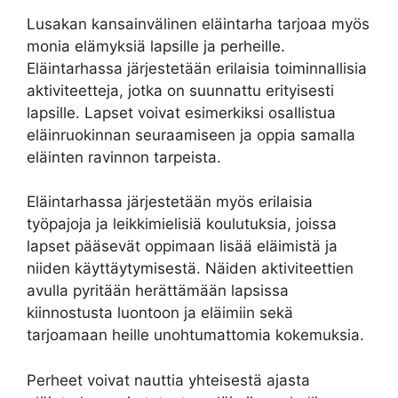
Lusakan kansainvälinen eläintarha tarjoaa myös
monia elämyksiä lapsille ja perheille.
Eläintarhassa järjestetään erilaisia toiminnallisia
aktiviteetteja, jotka on suunnattu erityisesti
lapsille. Lapset voivat esimerkiksi osallistua
eläinruokinnan seuraamiseen ja oppia samalla
eläinten ravinnon tarpeista.
Eläintarhassa järjestetään myös erilaisia
työpajoja ja leikkimielisiä koulutuksia, joissa
lapset pääsevät oppimaan lisää eläimistä ja
niiden käyttäytymisestä. Näiden aktiviteettien
avulla pyritään herättämään lapsissa
kiinnostusta luontoon ja eläimiin sekä
tarjoamaan heille unohtumattomia kokemuksia.
Perheet voivat nauttia yhteisestä ajasta