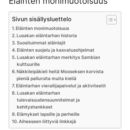
Eläinten monimuotoisuus
Sivun sisällysluettelo
Eläinten monimuotoisuus
Lusakan eläintarhan historia
Suosituimmat eläinlajit
Eläinten suojelu ja kasvatusohjelmat
Lusakan eläintarhan merkitys Sambian
kulttuurille
Näkkileipäkieli heitä Mooseksen korvista
pieniä palluroita muita kieliä
Eläintarhan vierailijapalvelut ja aktiviteetit
Lusakan eläintarhan
tulevaisuudensuunnitelmat ja
kehityshankkeet
Elämykset lapsille ja perheille
Aiheeseen liittyviä linkkejä