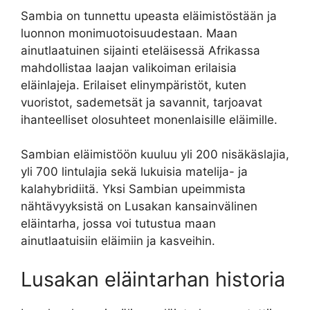
Sambia on tunnettu upeasta eläimistöstään ja
luonnon monimuotoisuudestaan. Maan
ainutlaatuinen sijainti eteläisessä Afrikassa
mahdollistaa laajan valikoiman erilaisia
eläinlajeja. Erilaiset elinympäristöt, kuten
vuoristot, sademetsät ja savannit, tarjoavat
ihanteelliset olosuhteet monenlaisille eläimille.
Sambian eläimistöön kuuluu yli 200 nisäkäslajia,
yli 700 lintulajia sekä lukuisia matelija- ja
kalahybridiitä. Yksi Sambian upeimmista
nähtävyyksistä on Lusakan kansainvälinen
eläintarha, jossa voi tutustua maan
ainutlaatuisiin eläimiin ja kasveihin.
Lusakan eläintarhan historia