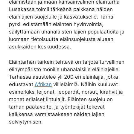
eläimistään ja maan kansainvälinen eläintarha
Lusakassa toimii tärkeänä paikkana näiden
eläinlajien suojelulle ja kasvatukselle. Tarha
pyrkii edistämään eläinten hyvinvointia,
säilyttämään uhanalaisten lajien populaatioita ja
luomaan tietoisuutta eläinsuojelusta alueen
asukkaiden keskuudessa.
Eläintarhan tärkein tehtävä on tarjota turvallinen
elinympäristö monille uhanalaisille eläinlajeille.
Tarhassa asustelee yli 200 eri eläinlajia, jotka
edustavat
Afrikan
villieläimiä. Näihin kuuluvat
esimerkiksi leijonat, leopardit, norsut, kirahvit ja
monet erilaiset lintulajit. Eläinten suojelu on
tarhan päätavoite, ja työntekijät tekevät
kaikkensa varmistaakseen näiden lajien
selviytymisen.