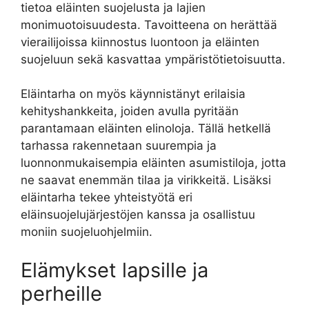
tietoa eläinten suojelusta ja lajien
monimuotoisuudesta. Tavoitteena on herättää
vierailijoissa kiinnostus luontoon ja eläinten
suojeluun sekä kasvattaa ympäristötietoisuutta.
Eläintarha on myös käynnistänyt erilaisia
kehityshankkeita, joiden avulla pyritään
parantamaan eläinten elinoloja. Tällä hetkellä
tarhassa rakennetaan suurempia ja
luonnonmukaisempia eläinten asumistiloja, jotta
ne saavat enemmän tilaa ja virikkeitä. Lisäksi
eläintarha tekee yhteistyötä eri
eläinsuojelujärjestöjen kanssa ja osallistuu
moniin suojeluohjelmiin.
Elämykset lapsille ja
perheille