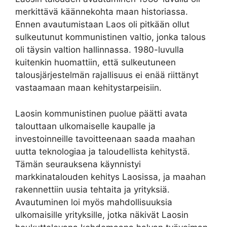
merkittävä käännekohta maan historiassa.
Ennen avautumistaan Laos oli pitkään ollut
sulkeutunut kommunistinen valtio, jonka talous
oli täysin valtion hallinnassa. 1980-luvulla
kuitenkin huomattiin, että sulkeutuneen
talousjärjestelmän rajallisuus ei enää riittänyt
vastaamaan maan kehitystarpeisiin.
Laosin kommunistinen puolue päätti avata
talouttaan ulkomaiselle kaupalle ja
investoinneille tavoitteenaan saada maahan
uutta teknologiaa ja taloudellista kehitystä.
Tämän seurauksena käynnistyi
markkinatalouden kehitys Laosissa, ja maahan
rakennettiin uusia tehtaita ja yrityksiä.
Avautuminen loi myös mahdollisuuksia
ulkomaisille yrityksille, jotka näkivät Laosin