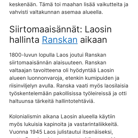
keskenään. Tämä toi maahan lisää vaikutteita ja
vahvisti valtakunnan asemaa alueella.
Siirtomaaisännät: Laosin
hallinta
Ranskan
aikaan
1800-luvun lopulla Laos joutui Ranskan
siirtomaaisännän alaisuuteen. Ranskan
valtaajan tavoitteena oli hyödyntää Laosin
alueen luonnonvaroja, etenkin kumipuiden ja
riisinviljelyn avulla. Ranska vaati myös laosilaisia
työskentelemään pakollisissa työleireissä ja otti
haltuunsa tärkeitä hallintotehtäviä.
Kolonialismin aikana Laosin alueella käytiin
myös lukuisia kapinoita ja vastarintaliikkeitä.
Vuonna 1945 Laos julistautui itsenäiseksi,