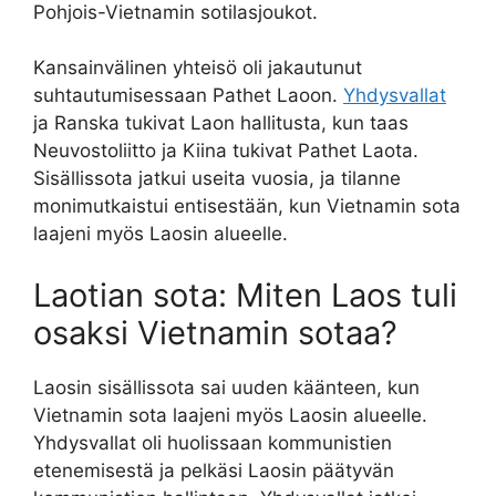
Pohjois-Vietnamin sotilasjoukot.
Kansainvälinen yhteisö oli jakautunut
suhtautumisessaan Pathet Laoon.
Yhdysvallat
ja Ranska tukivat Laon hallitusta, kun taas
Neuvostoliitto ja Kiina tukivat Pathet Laota.
Sisällissota jatkui useita vuosia, ja tilanne
monimutkaistui entisestään, kun Vietnamin sota
laajeni myös Laosin alueelle.
Laotian sota: Miten Laos tuli
osaksi Vietnamin sotaa?
Laosin sisällissota sai uuden käänteen, kun
Vietnamin sota laajeni myös Laosin alueelle.
Yhdysvallat oli huolissaan kommunistien
etenemisestä ja pelkäsi Laosin päätyvän