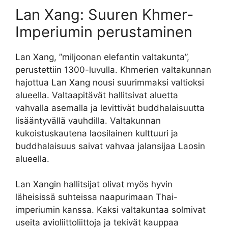
Lan Xang: Suuren Khmer-
Imperiumin perustaminen
Lan Xang, ”miljoonan elefantin valtakunta”,
perustettiin 1300-luvulla. Khmerien valtakunnan
hajottua Lan Xang nousi suurimmaksi valtioksi
alueella. Valtaapitävät hallitsivat aluetta
vahvalla asemalla ja levittivät buddhalaisuutta
lisääntyvällä vauhdilla. Valtakunnan
kukoistuskautena laosilainen kulttuuri ja
buddhalaisuus saivat vahvaa jalansijaa Laosin
alueella.
Lan Xangin hallitsijat olivat myös hyvin
läheisissä suhteissa naapurimaan Thai-
imperiumin kanssa. Kaksi valtakuntaa solmivat
useita avioliittoliittoja ja tekivät kauppaa