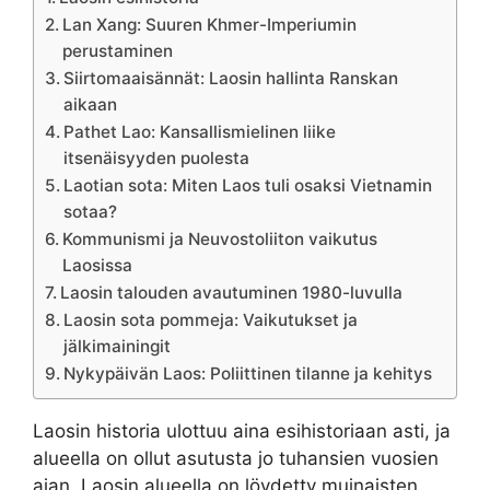
Lan Xang: Suuren Khmer-Imperiumin
perustaminen
Siirtomaaisännät: Laosin hallinta Ranskan
aikaan
Pathet Lao: Kansallismielinen liike
itsenäisyyden puolesta
Laotian sota: Miten Laos tuli osaksi Vietnamin
sotaa?
Kommunismi ja Neuvostoliiton vaikutus
Laosissa
Laosin talouden avautuminen 1980-luvulla
Laosin sota pommeja: Vaikutukset ja
jälkimainingit
Nykypäivän Laos: Poliittinen tilanne ja kehitys
Laosin historia ulottuu aina esihistoriaan asti, ja
alueella on ollut asutusta jo tuhansien vuosien
ajan. Laosin alueella on löydetty muinaisten