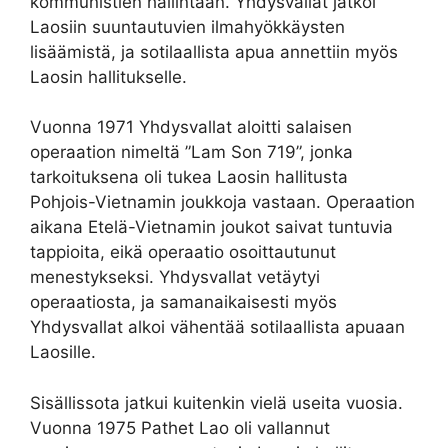
kommunistien hallintaan. Yhdysvallat jatkoi
Laosiin suuntautuvien ilmahyökkäysten
lisäämistä, ja sotilaallista apua annettiin myös
Laosin hallitukselle.
Vuonna 1971 Yhdysvallat aloitti salaisen
operaation nimeltä ”Lam Son 719”, jonka
tarkoituksena oli tukea Laosin hallitusta
Pohjois-Vietnamin joukkoja vastaan. Operaation
aikana Etelä-Vietnamin joukot saivat tuntuvia
tappioita, eikä operaatio osoittautunut
menestykseksi. Yhdysvallat vetäytyi
operaatiosta, ja samanaikaisesti myös
Yhdysvallat alkoi vähentää sotilaallista apuaan
Laosille.
Sisällissota jatkui kuitenkin vielä useita vuosia.
Vuonna 1975 Pathet Lao oli vallannut