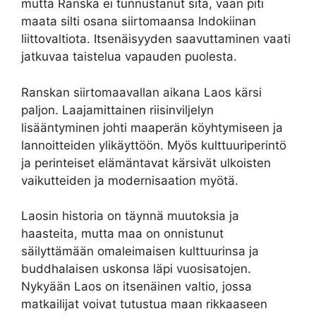
mutta Ranska ei tunnustanut sitä, vaan piti
maata silti osana siirtomaansa Indokiinan
liittovaltiota. Itsenäisyyden saavuttaminen vaati
jatkuvaa taistelua vapauden puolesta.
Ranskan siirtomaavallan aikana Laos kärsi
paljon. Laajamittainen riisinviljelyn
lisääntyminen johti maaperän köyhtymiseen ja
lannoitteiden ylikäyttöön. Myös kulttuuriperintö
ja perinteiset elämäntavat kärsivät ulkoisten
vaikutteiden ja modernisaation myötä.
Laosin historia on täynnä muutoksia ja
haasteita, mutta maa on onnistunut
säilyttämään omaleimaisen kulttuurinsa ja
buddhalaisen uskonsa läpi vuosisatojen.
Nykyään Laos on itsenäinen valtio, jossa
matkailijat voivat tutustua maan rikkaaseen