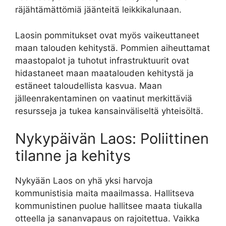
räjähtämättömiä jäänteitä leikkikalunaan.
Laosin pommitukset ovat myös vaikeuttaneet
maan talouden kehitystä. Pommien aiheuttamat
maastopalot ja tuhotut infrastruktuurit ovat
hidastaneet maan maatalouden kehitystä ja
estäneet taloudellista kasvua. Maan
jälleenrakentaminen on vaatinut merkittäviä
resursseja ja tukea kansainväliseltä yhteisöltä.
Nykypäivän Laos: Poliittinen
tilanne ja kehitys
Nykyään Laos on yhä yksi harvoja
kommunistisia maita maailmassa. Hallitseva
kommunistinen puolue hallitsee maata tiukalla
otteella ja sananvapaus on rajoitettua. Vaikka