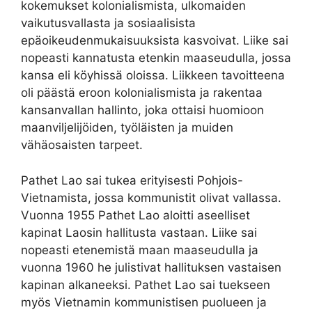
kokemukset kolonialismista, ulkomaiden
vaikutusvallasta ja sosiaalisista
epäoikeudenmukaisuuksista kasvoivat. Liike sai
nopeasti kannatusta etenkin maaseudulla, jossa
kansa eli köyhissä oloissa. Liikkeen tavoitteena
oli päästä eroon kolonialismista ja rakentaa
kansanvallan hallinto, joka ottaisi huomioon
maanviljelijöiden, työläisten ja muiden
vähäosaisten tarpeet.
Pathet Lao sai tukea erityisesti Pohjois-
Vietnamista, jossa kommunistit olivat vallassa.
Vuonna 1955 Pathet Lao aloitti aseelliset
kapinat Laosin hallitusta vastaan. Liike sai
nopeasti etenemistä maan maaseudulla ja
vuonna 1960 he julistivat hallituksen vastaisen
kapinan alkaneeksi. Pathet Lao sai tuekseen
myös Vietnamin kommunistisen puolueen ja