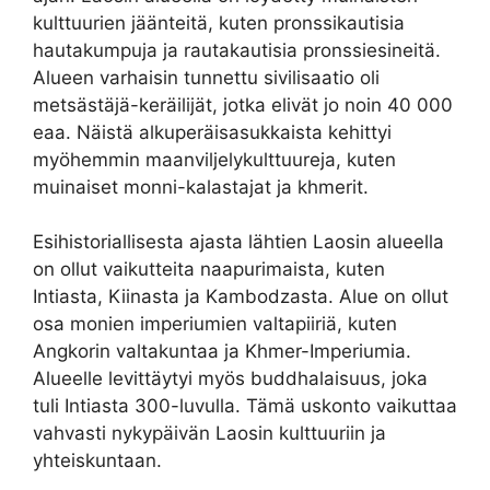
kulttuurien jäänteitä, kuten pronssikautisia
hautakumpuja ja rautakautisia pronssiesineitä.
Alueen varhaisin tunnettu sivilisaatio oli
metsästäjä-keräilijät, jotka elivät jo noin 40 000
eaa. Näistä alkuperäisasukkaista kehittyi
myöhemmin maanviljelykulttuureja, kuten
muinaiset monni-kalastajat ja khmerit.
Esihistoriallisesta ajasta lähtien Laosin alueella
on ollut vaikutteita naapurimaista, kuten
Intiasta, Kiinasta ja Kambodzasta. Alue on ollut
osa monien imperiumien valtapiiriä, kuten
Angkorin valtakuntaa ja Khmer-Imperiumia.
Alueelle levittäytyi myös buddhalaisuus, joka
tuli Intiasta 300-luvulla. Tämä uskonto vaikuttaa
vahvasti nykypäivän Laosin kulttuuriin ja
yhteiskuntaan.