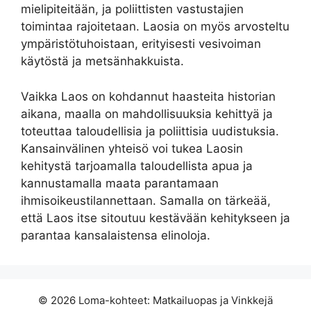
mielipiteitään, ja poliittisten vastustajien
toimintaa rajoitetaan. Laosia on myös arvosteltu
ympäristötuhoistaan, erityisesti vesivoiman
käytöstä ja metsänhakkuista.
Vaikka Laos on kohdannut haasteita historian
aikana, maalla on mahdollisuuksia kehittyä ja
toteuttaa taloudellisia ja poliittisia uudistuksia.
Kansainvälinen yhteisö voi tukea Laosin
kehitystä tarjoamalla taloudellista apua ja
kannustamalla maata parantamaan
ihmisoikeustilannettaan. Samalla on tärkeää,
että Laos itse sitoutuu kestävään kehitykseen ja
parantaa kansalaistensa elinoloja.
© 2026 Loma-kohteet: Matkailuopas ja Vinkkejä