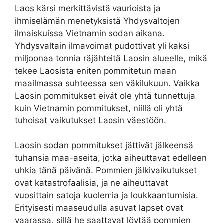
Laos kärsi merkittävistä vaurioista ja
ihmiselämän menetyksistä Yhdysvaltojen
ilmaiskuissa Vietnamin sodan aikana.
Yhdysvaltain ilmavoimat pudottivat yli kaksi
miljoonaa tonnia räjähteitä Laosin alueelle, mikä
tekee Laosista eniten pommitetun maan
maailmassa suhteessa sen väkilukuun. Vaikka
Laosin pommitukset eivät ole yhtä tunnettuja
kuin Vietnamin pommitukset, niillä oli yhtä
tuhoisat vaikutukset Laosin väestöön.
Laosin sodan pommitukset jättivät jälkeensä
tuhansia maa-aseita, jotka aiheuttavat edelleen
uhkia tänä päivänä. Pommien jälkivaikutukset
ovat katastrofaalisia, ja ne aiheuttavat
vuosittain satoja kuolemia ja loukkaantumisia.
Erityisesti maaseudulla asuvat lapset ovat
vaarassa, sillä he saattavat löytää pommien