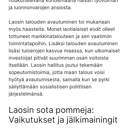
houkuttelevana kohdemaana halvan työvoiman
ja luonnonvarojen ansiosta.
Laosin talouden avautuminen toi mukanaan
myös haasteita. Monet laotialaiset eivät olleet
tottuneet markkinatalouteen ja sen vaatimiin
toimintatapoihin. Lisäksi talouden avautuminen
lisäsi tuloerojen kasvua maassa, kun ulkomaiset
investoijat pitivät suurimman osan voitoista
itsellään. Laosin hallitus joutui tekemään
sopeutumistoimia, jotta maan talous voisi
hyötyä avautumisesta, samalla kun se pyrki
säilyttämään sosialistisen poliittisen
järjestelmänsä.
Laosin sota pommeja:
Vaikutukset ja jälkimainingit