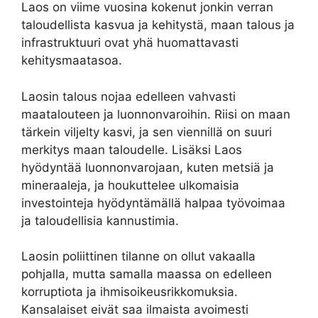
Laos on viime vuosina kokenut jonkin verran
taloudellista kasvua ja kehitystä, maan talous ja
infrastruktuuri ovat yhä huomattavasti
kehitysmaatasoa.
Laosin talous nojaa edelleen vahvasti
maatalouteen ja luonnonvaroihin. Riisi on maan
tärkein viljelty kasvi, ja sen viennillä on suuri
merkitys maan taloudelle. Lisäksi Laos
hyödyntää luonnonvarojaan, kuten metsiä ja
mineraaleja, ja houkuttelee ulkomaisia
investointeja hyödyntämällä halpaa työvoimaa
ja taloudellisia kannustimia.
Laosin poliittinen tilanne on ollut vakaalla
pohjalla, mutta samalla maassa on edelleen
korruptiota ja ihmisoikeusrikkomuksia.
Kansalaiset eivät saa ilmaista avoimesti