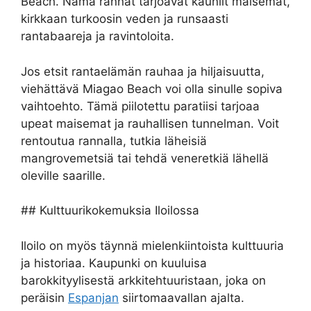
Beach. Nämä rannat tarjoavat kauniit maisemat,
kirkkaan turkoosin veden ja runsaasti
rantabaareja ja ravintoloita.
Jos etsit rantaelämän rauhaa ja hiljaisuutta,
viehättävä Miagao Beach voi olla sinulle sopiva
vaihtoehto. Tämä piilotettu paratiisi tarjoaa
upeat maisemat ja rauhallisen tunnelman. Voit
rentoutua rannalla, tutkia läheisiä
mangrovemetsiä tai tehdä veneretkiä lähellä
oleville saarille.
## Kulttuurikokemuksia Iloilossa
Iloilo on myös täynnä mielenkiintoista kulttuuria
ja historiaa. Kaupunki on kuuluisa
barokkityylisestä arkkitehtuuristaan, joka on
peräisin
Espanjan
siirtomaavallan ajalta.