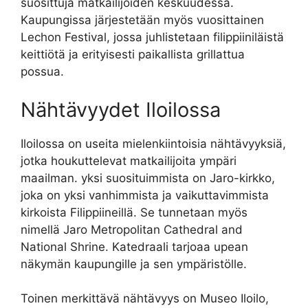
suosittuja matkailijoiden keskuudessa.
Kaupungissa järjestetään myös vuosittainen
Lechon Festival, jossa juhlistetaan filippiiniläistä
keittiötä ja erityisesti paikallista grillattua
possua.
Nähtävyydet Iloilossa
Iloilossa on useita mielenkiintoisia nähtävyyksiä,
jotka houkuttelevat matkailijoita ympäri
maailman. yksi suosituimmista on Jaro-kirkko,
joka on yksi vanhimmista ja vaikuttavimmista
kirkoista Filippiineillä. Se tunnetaan myös
nimellä Jaro Metropolitan Cathedral and
National Shrine. Katedraali tarjoaa upean
näkymän kaupungille ja sen ympäristölle.
Toinen merkittävä nähtävyys on Museo Iloilo,