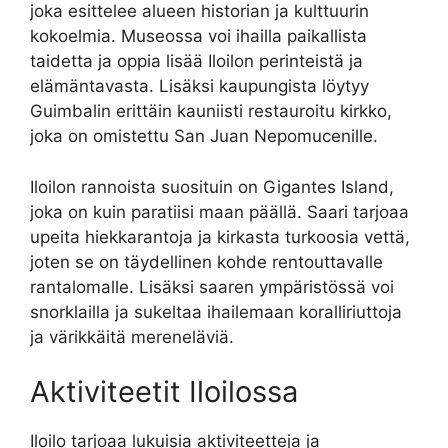
joka esittelee alueen historian ja kulttuurin
kokoelmia. Museossa voi ihailla paikallista
taidetta ja oppia lisää Iloilon perinteistä ja
elämäntavasta. Lisäksi kaupungista löytyy
Guimbalin erittäin kauniisti restauroitu kirkko,
joka on omistettu San Juan Nepomucenille.
Iloilon rannoista suosituin on Gigantes Island,
joka on kuin paratiisi maan päällä. Saari tarjoaa
upeita hiekkarantoja ja kirkasta turkoosia vettä,
joten se on täydellinen kohde rentouttavalle
rantalomalle. Lisäksi saaren ympäristössä voi
snorklailla ja sukeltaa ihailemaan koralliriuttoja
ja värikkäitä mereneläviä.
Aktiviteetit Iloilossa
Iloilo tarjoaa lukuisia aktiviteetteja ja