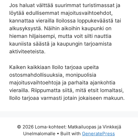
Jos haluat välttää suurimmat turistimassat ja
löytää edullisemmat majoitusvaihtoehdot,
kannattaa vierailla Iloilossa loppukeväästä tai
alkusyksystä. Näihin aikoihin kaupunki on
hieman hiljaisempi, mutta voit silti nauttia
kauniista säästä ja kaupungin tarjoamista
aktiviteeteista.
Kaiken kaikkiaan Iloilo tarjoaa upeita
ostosmahdollisuuksia, monipuolisia
majoitusvaihtoehtoja ja parhaita ajankohtia
vierailla. Riippumatta siitä, mitä etsit lomaltasi,
Iloilo tarjoaa varmasti jotain jokaiseen makuun.
© 2026 Loma-kohteet: Matkailuopas ja Vinkkejä
Unelmalomalle
• Built with
GeneratePress