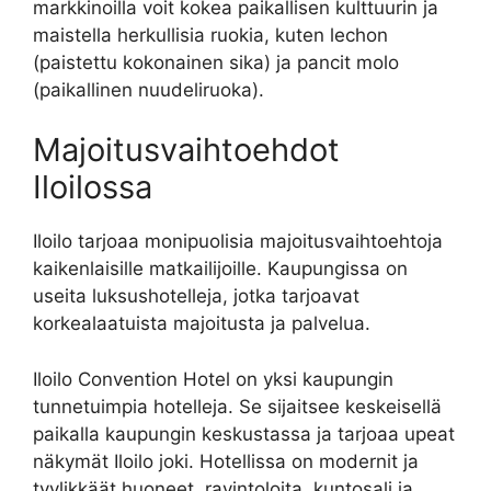
markkinoilla voit kokea paikallisen kulttuurin ja
maistella herkullisia ruokia, kuten lechon
(paistettu kokonainen sika) ja pancit molo
(paikallinen nuudeliruoka).
Majoitusvaihtoehdot
Iloilossa
Iloilo tarjoaa monipuolisia majoitusvaihtoehtoja
kaikenlaisille matkailijoille. Kaupungissa on
useita luksushotelleja, jotka tarjoavat
korkealaatuista majoitusta ja palvelua.
Iloilo Convention Hotel on yksi kaupungin
tunnetuimpia hotelleja. Se sijaitsee keskeisellä
paikalla kaupungin keskustassa ja tarjoaa upeat
näkymät Iloilo joki. Hotellissa on modernit ja
tyylikkäät huoneet, ravintoloita, kuntosali ja