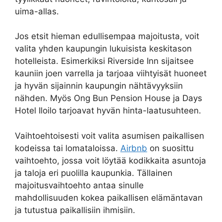
uima-allas.
Jos etsit hieman edullisempaa majoitusta, voit
valita yhden kaupungin lukuisista keskitason
hotelleista. Esimerkiksi Riverside Inn sijaitsee
kauniin joen varrella ja tarjoaa viihtyisät huoneet
ja hyvän sijainnin kaupungin nähtävyyksiin
nähden. Myös Ong Bun Pension House ja Days
Hotel Iloilo tarjoavat hyvän hinta-laatusuhteen.
Vaihtoehtoisesti voit valita asumisen paikallisen
kodeissa tai lomataloissa.
Airbnb
on suosittu
vaihtoehto, jossa voit löytää kodikkaita asuntoja
ja taloja eri puolilla kaupunkia. Tällainen
majoitusvaihtoehto antaa sinulle
mahdollisuuden kokea paikallisen elämäntavan
ja tutustua paikallisiin ihmisiin.