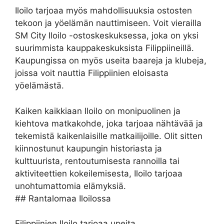
Iloilo tarjoaa myös mahdollisuuksia ostosten
tekoon ja yöelämän nauttimiseen. Voit vierailla
SM City Iloilo -ostoskeskuksessa, joka on yksi
suurimmista kauppakeskuksista Filippiineillä.
Kaupungissa on myös useita baareja ja klubeja,
joissa voit nauttia Filippiinien eloisasta
yöelämästä.
Kaiken kaikkiaan Iloilo on monipuolinen ja
kiehtova matkakohde, joka tarjoaa nähtävää ja
tekemistä kaikenlaisille matkailijoille. Olit sitten
kiinnostunut kaupungin historiasta ja
kulttuurista, rentoutumisesta rannoilla tai
aktiviteettien kokeilemisesta, Iloilo tarjoaa
unohtumattomia elämyksiä.
## Rantalomaa Iloilossa
Filippiinien Iloilo tarjoaa upeita