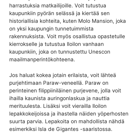
harrastuksia matkailijoille. Voit tutustua
kaupunkiin pyörän selässä ja kiertää sen
historiallisia kohteita, kuten Molo Mansion, joka
on yksi kaupungin tunnetuimmista
rakennuksista. Voit myös osallistua opastetulle
kierrokselle ja tutustua Iloilon vanhaan
kaupunkiin, joka on tunnustettu Unescon
maailmanperintökohteena.
Jos haluat kokea jotain erilaista, voit lähteä
purjehtimaan Paraw-veneellä. Paraw on
perinteinen filippiiniläinen purjevene, jolla voit
ihailla kaunista auringonlaskua ja nauttia
merituulesta. Lisäksi voit vierailla Iloilon
lepakkokeijoissa ja ihastella näiden yöperhosten
suurta parvia. Lepakoita on mahdollista nähdä
esimerkiksi Isla de Gigantes -saaristossa.