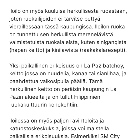
Iloilo on myös kuuluisa herkullisesta ruoastaan,
joten ruokailijoiden ei tarvitse pettyä
vieraillessaan tässä kaupungissa. Iloilon ruoka
on tunnettu sen herkullista merenelävistä
valmistetuista ruokalajeista, kuten sinigangista
(hapan keitto) ja kinilawista (raakakalaresepti).
Yksi paikallinen erikoisuus on La Paz batchoy,
keitto jossa on nuudelia, kanaa tai sianlihaa, ja
paahdettua valkosipulia päällä. Tämä
herkullinen keitto on peräisin kaupungin La
Pazin alueelta ja on tullut Filippiinien
ruokakulttuurin kohokohtiin.
Iloilossa on myös paljon ravintoloita ja
katuostoskeskuksia, joissa voi maistella
paikallisia erikoisuuksia. Esimerkiksi SM City