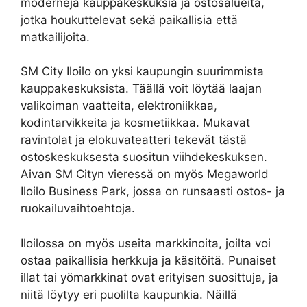
moderneja kauppakeskuksia ja ostosalueita,
jotka houkuttelevat sekä paikallisia että
matkailijoita.
SM City Iloilo on yksi kaupungin suurimmista
kauppakeskuksista. Täällä voit löytää laajan
valikoiman vaatteita, elektroniikkaa,
kodintarvikkeita ja kosmetiikkaa. Mukavat
ravintolat ja elokuvateatteri tekevät tästä
ostoskeskuksesta suositun viihdekeskuksen.
Aivan SM Cityn vieressä on myös Megaworld
Iloilo Business Park, jossa on runsaasti ostos- ja
ruokailuvaihtoehtoja.
Iloilossa on myös useita markkinoita, joilta voi
ostaa paikallisia herkkuja ja käsitöitä. Punaiset
illat tai yömarkkinat ovat erityisen suosittuja, ja
niitä löytyy eri puolilta kaupunkia. Näillä