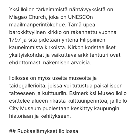
Yksi Iloilon tärkeimmistä nähtävyyksistä on
Miagao Church, joka on UNESCOn
maailmanperintökohde. Tämä upea
barokkityylinen kirkko on rakennettu vuonna
1797 ja sitä pidetään yhtenä Filippiinien
kauneimmista kirkoista. Kirkon koristeelliset
yksityiskohdat ja vaikuttava arkkitehtuuri ovat
ehdottomasti näkemisen arvoisia.
Iloilossa on myös useita museoita ja
taidegallerioita, joissa voi tutustua paikalliseen
taiteeseen ja kulttuuriin. Esimerkiksi Museo Iloilo
esittelee alueen rikasta kulttuuriperintöä, ja Iloilo
City Museum puolestaan keskittyy kaupungin
historiaan ja kehitykseen.
## Ruokaelämykset Iloilossa