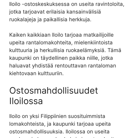
Iloilo -ostoskeskuksessa on useita ravintoloita,
jotka tarjoavat erilaisia kansainvälisiä
ruokalajeja ja paikallisia herkkuja.
Kaiken kaikkiaan Iloilo tarjoaa matkailijoille
upeita rantalomakohteita, mielenkiintoista
kulttuuria ja herkullisia ruokaelämyksiä. Tämä
kaupunki on täydellinen paikka niille, jotka
haluavat yhdistää rentouttavan rantaloman
kiehtovaan kulttuuriin.
Ostosmahdollisuudet
Iloilossa
Iloilo on yksi Filippiinien suosituimmista
lomakohteista, ja kaupunki tarjoaa upeita
ostosmahdollisuuksia. Iloilossa on useita