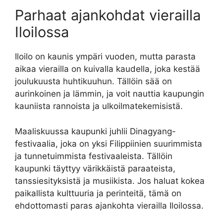
Parhaat ajankohdat vierailla
Iloilossa
Iloilo on kaunis ympäri vuoden, mutta parasta
aikaa vierailla on kuivalla kaudella, joka kestää
joulukuusta huhtikuuhun. Tällöin sää on
aurinkoinen ja lämmin, ja voit nauttia kaupungin
kauniista rannoista ja ulkoilmatekemisistä.
Maaliskuussa kaupunki juhlii Dinagyang-
festivaalia, joka on yksi Filippiinien suurimmista
ja tunnetuimmista festivaaleista. Tällöin
kaupunki täyttyy värikkäistä paraateista,
tanssiesityksistä ja musiikista. Jos haluat kokea
paikallista kulttuuria ja perinteitä, tämä on
ehdottomasti paras ajankohta vierailla Iloilossa.