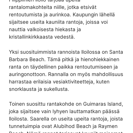
rantalomakohteita niille, jotka etsivät
rentoutumista ja aurinkoa. Kaupungin lähellä
sijaitsee useita kauniita rantoja, joissa voi
nauttia valkoisesta hiekasta ja
kristallinkirkkaasta vedestä.
Yksi suosituimmista rannoista Iloilossa on Santa
Barbara Beach. Tämä pitkä ja hienohiekkainen
ranta on täydellinen paikka rentoutumiseen ja
auringonottoon. Rannalla on myös mahdollisuus
harrastaa erilaisia vesiaktiviteetteja, kuten
snorklausta ja sukellusta.
Toinen suosittu rantakohde on Guimaras Island,
joka sijaitsee vain lyhyen lauttamatkan päässä
Iloilosta. Saarella on useita upeita rantoja, joista
tunnetuimpia ovat Alubihod Beach ja Raymen