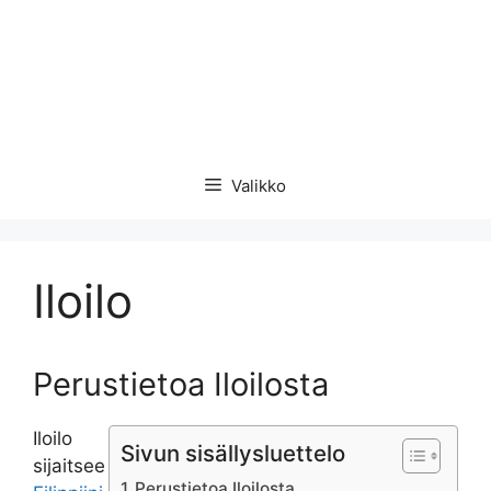
Valikko
Iloilo
Perustietoa Iloilosta
Iloilo
Sivun sisällysluettelo
sijaitsee
Perustietoa Iloilosta