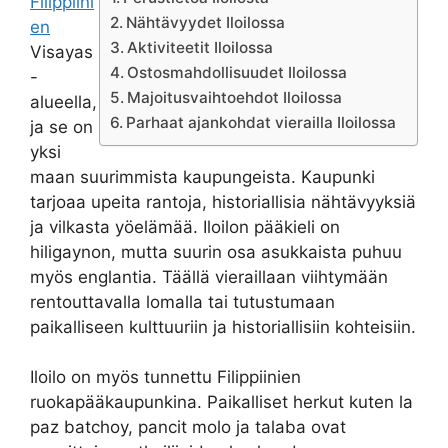
Filippiini
Nähtävyydet Iloilossa
en
Aktiviteetit Iloilossa
Visayas
Ostosmahdollisuudet Iloilossa
-
Majoitusvaihtoehdot Iloilossa
alueella,
Parhaat ajankohdat vierailla Iloilossa
ja se on
yksi
maan suurimmista kaupungeista. Kaupunki
tarjoaa upeita rantoja, historiallisia nähtävyyksiä
ja vilkasta yöelämää. Iloilon pääkieli on
hiligaynon, mutta suurin osa asukkaista puhuu
myös englantia. Täällä vieraillaan viihtymään
rentouttavalla lomalla tai tutustumaan
paikalliseen kulttuuriin ja historiallisiin kohteisiin.
Iloilo on myös tunnettu Filippiinien
ruokapääkaupunkina. Paikalliset herkut kuten la
paz batchoy, pancit molo ja talaba ovat