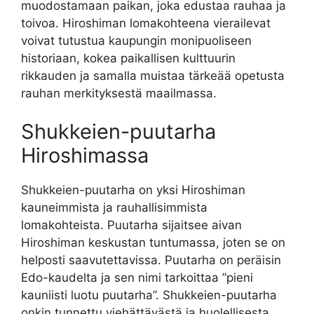
muodostamaan paikan, joka edustaa rauhaa ja
toivoa. Hiroshiman lomakohteena vierailevat
voivat tutustua kaupungin monipuoliseen
historiaan, kokea paikallisen kulttuurin
rikkauden ja samalla muistaa tärkeää opetusta
rauhan merkityksestä maailmassa.
Shukkeien-puutarha
Hiroshimassa
Shukkeien-puutarha on yksi Hiroshiman
kauneimmista ja rauhallisimmista
lomakohteista. Puutarha sijaitsee aivan
Hiroshiman keskustan tuntumassa, joten se on
helposti saavutettavissa. Puutarha on peräisin
Edo-kaudelta ja sen nimi tarkoittaa ”pieni
kauniisti luotu puutarha”. Shukkeien-puutarha
onkin tunnettu viehättävästä ja huolellisesta