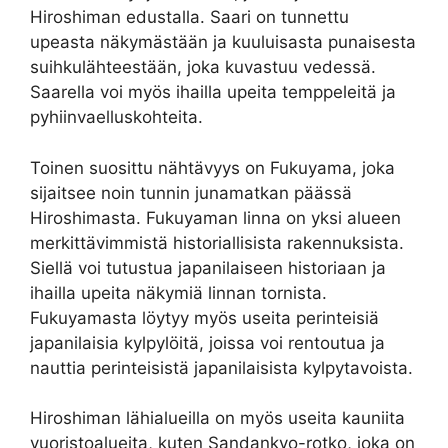
Hiroshiman edustalla. Saari on tunnettu
upeasta näkymästään ja kuuluisasta punaisesta
suihkulähteestään, joka kuvastuu vedessä.
Saarella voi myös ihailla upeita temppeleitä ja
pyhiinvaelluskohteita.
Toinen suosittu nähtävyys on Fukuyama, joka
sijaitsee noin tunnin junamatkan päässä
Hiroshimasta. Fukuyaman linna on yksi alueen
merkittävimmistä historiallisista rakennuksista.
Siellä voi tutustua japanilaiseen historiaan ja
ihailla upeita näkymiä linnan tornista.
Fukuyamasta löytyy myös useita perinteisiä
japanilaisia kylpylöitä, joissa voi rentoutua ja
nauttia perinteisistä japanilaisista kylpytavoista.
Hiroshiman lähialueilla on myös useita kauniita
vuoristoalueita, kuten Sandankyo-rotko, joka on