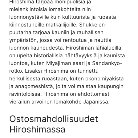
Hiroshima tarjoaa monipuolisia ja
mielenkiintoisia lomakohteita niin
luonnonystäville kuin kulttuurista ja ruoasta
kiinnostuneille matkailijoille. Shukkeien-
puutarha tarjoaa kauniin ja rauhallisen
ympäristön, jossa voi rentoutua ja nauttia
luonnon kauneudesta. Hiroshiman lähialueilla
on upeita historiallisia nähtävyyksiä ja kaunista
luontoa, kuten Miyajiman saari ja Sandankyo-
rotko. Lisäksi Hiroshima on tunnettu
herkullisesta ruoastaan, kuten okonomiyakista
ja anagomeshistä, joita voi maistaa kaupungin
ravintoloissa. Hiroshima on ehdottomasti
vierailun arvoinen lomakohde Japanissa.
Ostosmahdollisuudet
Hiroshimassa