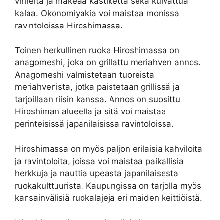
vihreitä ja makeaa kastiketta sekä kuivattua
kalaa. Okonomiyakia voi maistaa monissa
ravintoloissa Hiroshimassa.
Toinen herkullinen ruoka Hiroshimassa on
anagomeshi, joka on grillattu meriahven annos.
Anagomeshi valmistetaan tuoreista
meriahvenista, jotka paistetaan grillissä ja
tarjoillaan riisin kanssa. Annos on suosittu
Hiroshiman alueella ja sitä voi maistaa
perinteisissä japanilaisissa ravintoloissa.
Hiroshimassa on myös paljon erilaisia kahviloita
ja ravintoloita, joissa voi maistaa paikallisia
herkkuja ja nauttia upeasta japanilaisesta
ruokakulttuurista. Kaupungissa on tarjolla myös
kansainvälisiä ruokalajeja eri maiden keittiöistä.