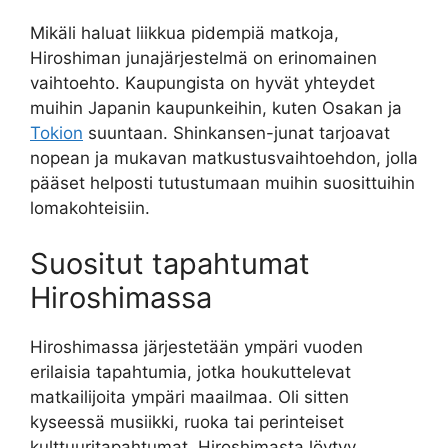
Mikäli haluat liikkua pidempiä matkoja,
Hiroshiman junajärjestelmä on erinomainen
vaihtoehto. Kaupungista on hyvät yhteydet
muihin Japanin kaupunkeihin, kuten Osakan ja
Tokion
suuntaan. Shinkansen-junat tarjoavat
nopean ja mukavan matkustusvaihtoehdon, jolla
pääset helposti tutustumaan muihin suosittuihin
lomakohteisiin.
Suositut tapahtumat
Hiroshimassa
Hiroshimassa järjestetään ympäri vuoden
erilaisia tapahtumia, jotka houkuttelevat
matkailijoita ympäri maailmaa. Oli sitten
kyseessä musiikki, ruoka tai perinteiset
kulttuuritapahtumat, Hiroshimasta löytyy