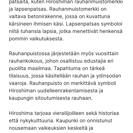
patsaita, kuten Hiroshiman rauhanmuistomerkki
ja lapsenpatsas. Rauhanmuistomerkki on
valtava betonirakenne, jossa on kuvattuna
kärsineen ihmisen käsi. Lapsenpatsas symboloi
niitä tuhansia lapsia, jotka menettivät henkensä
pommin vaikutuksesta.
Rauhanpuistossa järjestetään myös vuosittain
rauhankokous, johon osallistuu edustajia eri
puolilta maailmaa. Tapahtuma on tärkeä
tilaisuus, jossa käsitellään rauhan ja ydinsodan
vaaroja. Rauhanpuisto on merkittävä symboli
Hiroshiman uudelleenrakentamisesta ja
kaupungin sitoutumisesta rauhaan.
Hiroshima tarjoaa vierailijoilleen sekä historiaa
että nykykulttuuria. Kaupunki on onnistunut
nousemaan vaikeuksien keskeltä ja