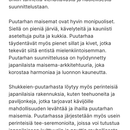
suunnittelustaan.
Puutarhan maisemat ovat hyvin monipuoliset.
Siellä on pieniä järviä, kävelyteitä ja kauniisti
aseteltuja puita ja kukkia. Puutarhaa
täydentävät myös pienet sillat ja kivet, jotka
tekevät siitä entistä mielenkiintoisemman.
Puutarhan suunnittelussa on hyödynnetty
japanilaista maisema-arkkitehtuuria, joka
korostaa harmoniaa ja luonnon kauneutta.
Shukkeien-puutarhasta löytyy myös perinteisiä
japanilaisia rakennuksia, kuten teehuoneita ja
paviljonkeja, jotka tarjoavat kävijöille
mahdollisuuden levähtää ja ihailla puutarhan
maisemia. Puutarhassa järjestetään myös usein
perinteisiä tee-seremonioita, joissa voi tutustua