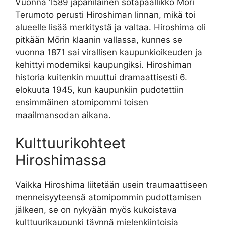
Vuonna 1589 japanilainen sotapäällikkö Mōri
Terumoto perusti Hiroshiman linnan, mikä toi
alueelle lisää merkitystä ja valtaa. Hiroshima oli
pitkään Mōrin klaanin vallassa, kunnes se
vuonna 1871 sai virallisen kaupunkioikeuden ja
kehittyi moderniksi kaupungiksi. Hiroshiman
historia kuitenkin muuttui dramaattisesti 6.
elokuuta 1945, kun kaupunkiin pudotettiin
ensimmäinen atomipommi toisen
maailmansodan aikana.
Kulttuurikohteet
Hiroshimassa
Vaikka Hiroshima liitetään usein traumaattiseen
menneisyyteensä atomipommin pudottamisen
jälkeen, se on nykyään myös kukoistava
kulttuurikaupunki täynnä mielenkiintoisia