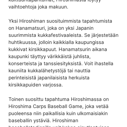
vaihtoehtoja joka makuun.
Yksi Hiroshiman suosituimmista tapahtumista
on Hanamatsuri, joka on yksi Japanin
suurimmista kukkafestivaaleista. Se järjestetään
huhtikuussa, jolloin kaikkialla kaupungissa
kukkivat kirsikkapuut. Hanamatsurin aikana
kaupunki täyttyy värikkäistä juhlista,
konserteista ja tanssiesityksistä. Voit ihastella
kauniita kukkalähetystöjä tai nauttia
perinteisistä japanilaisista herkuista
kirsikkapuiden varjossa.
Toinen suosittu tapahtuma Hiroshimassa on
Hiroshima Carps Baseball Game, joka vetää
puoleensa niin paikallisia kuin ulkomaisiakin
baseballin ystäviä. Hiroshiman