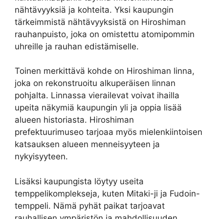
nähtävyyksiä ja kohteita. Yksi kaupungin
tärkeimmistä nähtävyyksistä on Hiroshiman
rauhanpuisto, joka on omistettu atomipommin
uhreille ja rauhan edistämiselle.
Toinen merkittävä kohde on Hiroshiman linna,
joka on rekonstruoitu alkuperäisen linnan
pohjalta. Linnassa vierailevat voivat ihailla
upeita näkymiä kaupungin yli ja oppia lisää
alueen historiasta. Hiroshiman
prefektuurimuseo tarjoaa myös mielenkiintoisen
katsauksen alueen menneisyyteen ja
nykyisyyteen.
Lisäksi kaupungista löytyy useita
temppelikomplekseja, kuten Mitaki-ji ja Fudoin-
temppeli. Nämä pyhät paikat tarjoavat
rauhallisen ympäristön ja mahdollisuuden