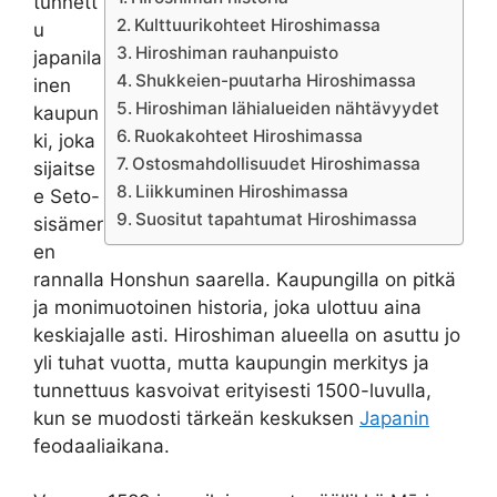
tunnett
Kulttuurikohteet Hiroshimassa
u
Hiroshiman rauhanpuisto
japanila
Shukkeien-puutarha Hiroshimassa
inen
Hiroshiman lähialueiden nähtävyydet
kaupun
Ruokakohteet Hiroshimassa
ki, joka
Ostosmahdollisuudet Hiroshimassa
sijaitse
Liikkuminen Hiroshimassa
e Seto-
Suositut tapahtumat Hiroshimassa
sisämer
en
rannalla Honshun saarella. Kaupungilla on pitkä
ja monimuotoinen historia, joka ulottuu aina
keskiajalle asti. Hiroshiman alueella on asuttu jo
yli tuhat vuotta, mutta kaupungin merkitys ja
tunnettuus kasvoivat erityisesti 1500-luvulla,
kun se muodosti tärkeän keskuksen
Japanin
feodaaliaikana.