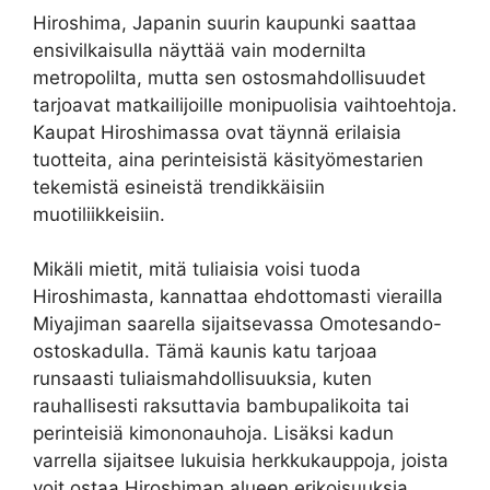
Hiroshima, Japanin suurin kaupunki saattaa
ensivilkaisulla näyttää vain modernilta
metropolilta, mutta sen ostosmahdollisuudet
tarjoavat matkailijoille monipuolisia vaihtoehtoja.
Kaupat Hiroshimassa ovat täynnä erilaisia
tuotteita, aina perinteisistä käsityömestarien
tekemistä esineistä trendikkäisiin
muotiliikkeisiin.
Mikäli mietit, mitä tuliaisia voisi tuoda
Hiroshimasta, kannattaa ehdottomasti vierailla
Miyajiman saarella sijaitsevassa Omotesando-
ostoskadulla. Tämä kaunis katu tarjoaa
runsaasti tuliaismahdollisuuksia, kuten
rauhallisesti raksuttavia bambupalikoita tai
perinteisiä kimononauhoja. Lisäksi kadun
varrella sijaitsee lukuisia herkkukauppoja, joista
voit ostaa Hiroshiman alueen erikoisuuksia,