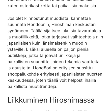
kuten osterikastiketta tai paikallisia makeisia.
Jos olet kiinnostunut muodista, kannattaa
suunnata Hondōoriin, Hiroshiman keskustan
sydämeen. Täällä sijaitsee lukuisia tavarataloja
ja muotiliikkeitä, jotka tarjoavat vaihtoehtoja niin
japanilaisen kuin länsimaisenkin muodin
ystäville. Lisäksi alueella on paljon pieniä
putiikkeja, jotka tarjoavat uniikkeja ja
paikallisten suunnittelijoiden tekemiä vaatteita
ja asusteita. Hondōori on erityisen suosittu
shoppailukohde erityisesti japanilaisten nuorten
keskuudessa, joten täällä voit helposti ihailla
paikallista muotitrendejä.
Liikkuminen Hiroshimassa