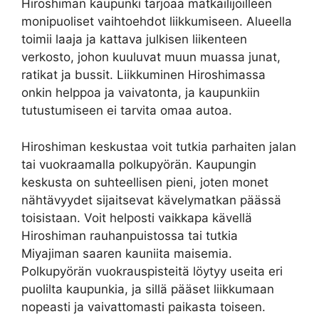
Hiroshiman kaupunki tarjoaa matkailijoilleen
monipuoliset vaihtoehdot liikkumiseen. Alueella
toimii laaja ja kattava julkisen liikenteen
verkosto, johon kuuluvat muun muassa junat,
ratikat ja bussit. Liikkuminen Hiroshimassa
onkin helppoa ja vaivatonta, ja kaupunkiin
tutustumiseen ei tarvita omaa autoa.
Hiroshiman keskustaa voit tutkia parhaiten jalan
tai vuokraamalla polkupyörän. Kaupungin
keskusta on suhteellisen pieni, joten monet
nähtävyydet sijaitsevat kävelymatkan päässä
toisistaan. Voit helposti vaikkapa kävellä
Hiroshiman rauhanpuistossa tai tutkia
Miyajiman saaren kauniita maisemia.
Polkupyörän vuokrauspisteitä löytyy useita eri
puolilta kaupunkia, ja sillä pääset liikkumaan
nopeasti ja vaivattomasti paikasta toiseen.