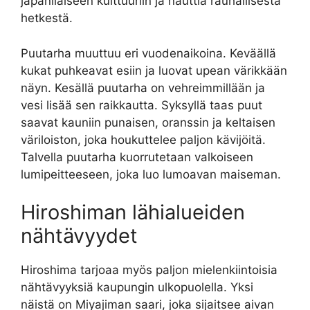
japanilaiseen kulttuuriin ja nauttia rauhallisesta
hetkestä.
Puutarha muuttuu eri vuodenaikoina. Keväällä
kukat puhkeavat esiin ja luovat upean värikkään
näyn. Kesällä puutarha on vehreimmillään ja
vesi lisää sen raikkautta. Syksyllä taas puut
saavat kauniin punaisen, oranssin ja keltaisen
väriloiston, joka houkuttelee paljon kävijöitä.
Talvella puutarha kuorrutetaan valkoiseen
lumipeitteeseen, joka luo lumoavan maiseman.
Hiroshiman lähialueiden
nähtävyydet
Hiroshima tarjoaa myös paljon mielenkiintoisia
nähtävyyksiä kaupungin ulkopuolella. Yksi
näistä on Miyajiman saari, joka sijaitsee aivan