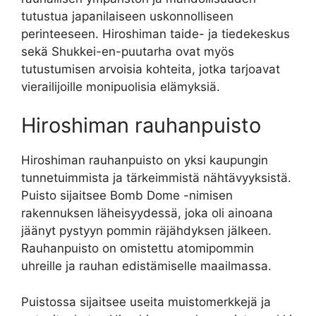
tutustua japanilaiseen uskonnolliseen
perinteeseen. Hiroshiman taide- ja tiedekeskus
sekä Shukkei-en-puutarha ovat myös
tutustumisen arvoisia kohteita, jotka tarjoavat
vierailijoille monipuolisia elämyksiä.
Hiroshiman rauhanpuisto
Hiroshiman rauhanpuisto on yksi kaupungin
tunnetuimmista ja tärkeimmistä nähtävyyksistä.
Puisto sijaitsee Bomb Dome -nimisen
rakennuksen läheisyydessä, joka oli ainoana
jäänyt pystyyn pommin räjähdyksen jälkeen.
Rauhanpuisto on omistettu atomipommin
uhreille ja rauhan edistämiselle maailmassa.
Puistossa sijaitsee useita muistomerkkejä ja