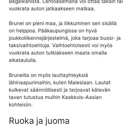
Begawanista. Lentoasemalta voi ottaa taksin tai
vuokrata auton jatkaakseen matkaa.
Brunei on pieni maa, ja liikkuminen sen sisällä
on helppoa. Pääkaupungissa on hyvä
joukkoliikennejärjestelmä, joka tarjoaa bussi- ja
taksivaihtoehtoja. Vaihtoehtoisesti voi myös
vuokrata auton tutkiakseen maata omalla
aikataululla.
Bruneilla on myös lauttayhteyksiä
lähinaapurimaihin, kuten Malesiaan. Lautat
kulkevat säännöllisesti ja tarjoavat kätevän
tavan tutustua muihin Kaakkois-Aasian
kohteisiin.
Ruoka ja juoma