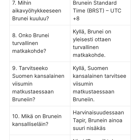
7. Mihin
Brunein Standard
aikavyöhykkeeseen
Time (BRST) – UTC
Brunei kuuluu?
+8
Kyllä, Brunei on
8. Onko Brunei
yleisesti ottaen
turvallinen
turvallinen
matkakohde?
matkakohde.
9. Tarvitseeko
Kyllä, Suomen
Suomen kansalainen
kansalainen tarvitsee
viisumin
viisumin
matkustaessaan
matkustaessaan
Bruneiin?
Bruneiin.
Harvinaisuudessaan
10. Mikä on Brunein
Tapir, Brunein ainoa
kansalliseläin?
suuri nisäkäs