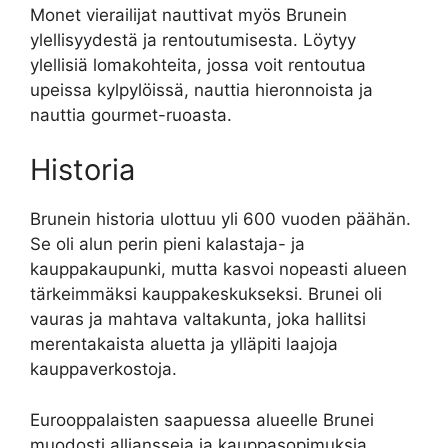
Monet vierailijat nauttivat myös Brunein
ylellisyydestä ja rentoutumisesta. Löytyy
ylellisiä lomakohteita, jossa voit rentoutua
upeissa kylpylöissä, nauttia hieronnoista ja
nauttia gourmet-ruoasta.
Historia
Brunein historia ulottuu yli 600 vuoden päähän.
Se oli alun perin pieni kalastaja- ja
kauppakaupunki, mutta kasvoi nopeasti alueen
tärkeimmäksi kauppakeskukseksi. Brunei oli
vauras ja mahtava valtakunta, joka hallitsi
merentakaista aluetta ja ylläpiti laajoja
kauppaverkostoja.
Eurooppalaisten saapuessa alueelle Brunei
muodosti alliansseja ja kauppasopimuksia