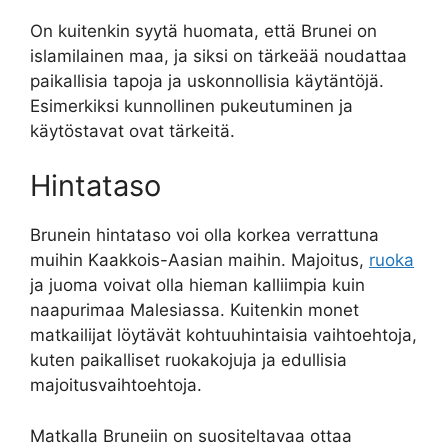
On kuitenkin syytä huomata, että Brunei on
islamilainen maa, ja siksi on tärkeää noudattaa
paikallisia tapoja ja uskonnollisia käytäntöjä.
Esimerkiksi kunnollinen pukeutuminen ja
käytöstavat ovat tärkeitä.
Hintataso
Brunein hintataso voi olla korkea verrattuna
muihin Kaakkois-Aasian maihin. Majoitus,
ruoka
ja juoma voivat olla hieman kalliimpia kuin
naapurimaa Malesiassa. Kuitenkin monet
matkailijat löytävät kohtuuhintaisia vaihtoehtoja,
kuten paikalliset ruokakojuja ja edullisia
majoitusvaihtoehtoja.
Matkalla Bruneiin on suositeltavaa ottaa