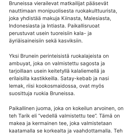
Bruneissa vierailevat matkailijat pääsevät
nauttimaan monipuolisesta ruokakulttuurista,
joka yhdistää makuja Kiinasta, Malesiasta,
Indonesiasta ja Intiasta. Paikallisruoat
perustuvat usein tuoreisiin kala- ja
äyriäisaineisiin sekä kasviksiin.
Yksi Brunein perinteisistä ruokalajeista on
ambuyat, joka on valmistettu sagosta ja
tarjoillaan usein keitetyllä kalaliemellä ja
erilaisilla kastikkeilla. Satay-kebab ja nasi
lemak, riisi kookosmaidossa, ovat myös
suosittuja ruokia Bruneissa.
Paikallinen juoma, joka on kokeilun arvoinen, on
teh Tarik eli ”vedellä valmistettu tee”. Tämä on
makea ja kermainen tee, joka valmistetaan
kaatamalla se korkealta ja vaahdottamalla. Teh