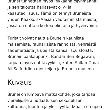
Brunei tunnetaan myös ”rikkaana öljynmaana”,
ja sen taloutta hallitsevat öljy- ja
kaasuteollisuus. Tämä on tehnyt Bruneista
yhden Kaakkois-Aasian vauraimmista maista,
jossa on erittäin korkea elintaso ja hyvinvointi.
Turistit voivat nauttia Brunein kauniista
maisemista, rauhallisista rannoista, vehreistä
sademetsistä ja upeista kansallispuistoista.
Brunein pääkaupunki, Bandar Seri Begawan,
tarjoaa myös nähtävyyksiä, kuten Sultan Omar
Ali Saifuddien moskeijan ja Brunein museon.
Kuvaus
Brunei on lumoava matkakohde, joka tarjoaa
vierailijoille ainutlaatuisen sekoituksen
kulttuuria, luontoa ja ylellisyyttä. Maalla on upea