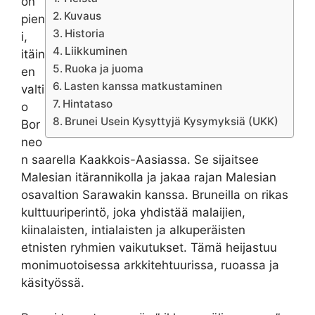
on
Kuvaus
pien
Historia
i,
Liikkuminen
itäin
Ruoka ja juoma
en
Lasten kanssa matkustaminen
valti
Hintataso
o
Brunei Usein Kysyttyjä Kysymyksiä (UKK)
Bor
neo
n saarella Kaakkois-Aasiassa. Se sijaitsee
Malesian itärannikolla ja jakaa rajan Malesian
osavaltion Sarawakin kanssa. Bruneilla on rikas
kulttuuriperintö, joka yhdistää malaijien,
kiinalaisten, intialaisten ja alkuperäisten
etnisten ryhmien vaikutukset. Tämä heijastuu
monimuotoisessa arkkitehtuurissa, ruoassa ja
käsityössä.