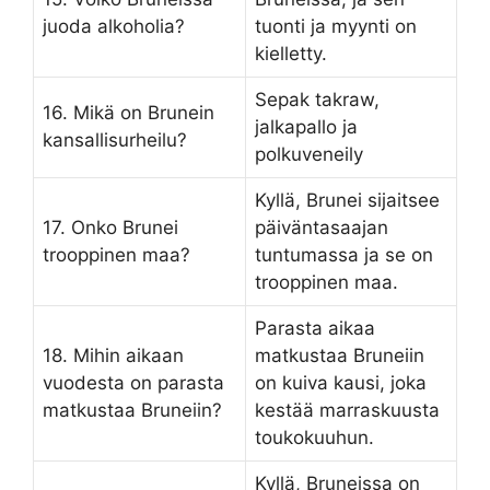
juoda alkoholia?
tuonti ja myynti on
kielletty.
Sepak takraw,
16. Mikä on Brunein
jalkapallo ja
kansallisurheilu?
polkuveneily
Kyllä, Brunei sijaitsee
17. Onko Brunei
päiväntasaajan
trooppinen maa?
tuntumassa ja se on
trooppinen maa.
Parasta aikaa
18. Mihin aikaan
matkustaa Bruneiin
vuodesta on parasta
on kuiva kausi, joka
matkustaa Bruneiin?
kestää marraskuusta
toukokuuhun.
Kyllä, Bruneissa on