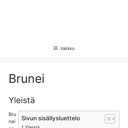
Valikko
Brunei
Yleistä
Bru
Sivun sisällysluettelo
nei
Yleistä