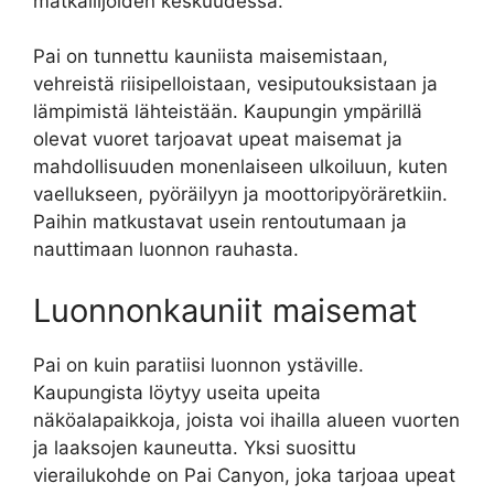
matkailijoiden keskuudessa.
Pai on tunnettu kauniista maisemistaan,
vehreistä riisipelloistaan, vesiputouksistaan ja
lämpimistä lähteistään. Kaupungin ympärillä
olevat vuoret tarjoavat upeat maisemat ja
mahdollisuuden monenlaiseen ulkoiluun, kuten
vaellukseen, pyöräilyyn ja moottoripyöräretkiin.
Paihin matkustavat usein rentoutumaan ja
nauttimaan luonnon rauhasta.
Luonnonkauniit maisemat
Pai on kuin paratiisi luonnon ystäville.
Kaupungista löytyy useita upeita
näköalapaikkoja, joista voi ihailla alueen vuorten
ja laaksojen kauneutta. Yksi suosittu
vierailukohde on Pai Canyon, joka tarjoaa upeat