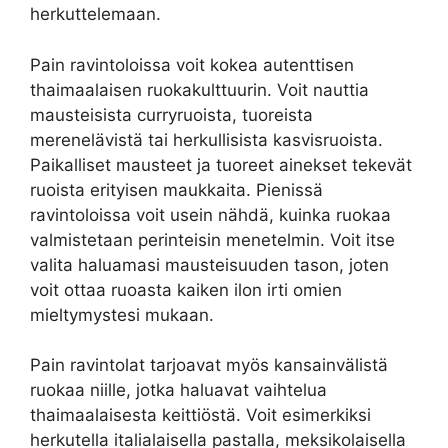
herkuttelemaan.
Pain ravintoloissa voit kokea autenttisen
thaimaalaisen ruokakulttuurin. Voit nauttia
mausteisista curryruoista, tuoreista
merenelävistä tai herkullisista kasvisruoista.
Paikalliset mausteet ja tuoreet ainekset tekevät
ruoista erityisen maukkaita. Pienissä
ravintoloissa voit usein nähdä, kuinka ruokaa
valmistetaan perinteisin menetelmin. Voit itse
valita haluamasi mausteisuuden tason, joten
voit ottaa ruoasta kaiken ilon irti omien
mieltymystesi mukaan.
Pain ravintolat tarjoavat myös kansainvälistä
ruokaa niille, jotka haluavat vaihtelua
thaimaalaisesta keittiöstä. Voit esimerkiksi
herkutella italialaisella pastalla, meksikolaisella