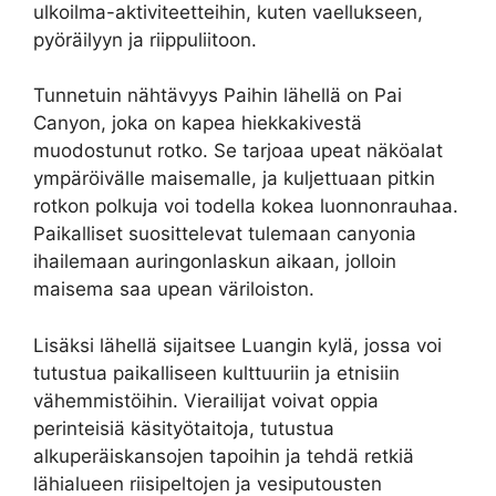
ulkoilma-aktiviteetteihin, kuten vaellukseen,
pyöräilyyn ja riippuliitoon.
Tunnetuin nähtävyys Paihin lähellä on Pai
Canyon, joka on kapea hiekkakivestä
muodostunut rotko. Se tarjoaa upeat näköalat
ympäröivälle maisemalle, ja kuljettuaan pitkin
rotkon polkuja voi todella kokea luonnonrauhaa.
Paikalliset suosittelevat tulemaan canyonia
ihailemaan auringonlaskun aikaan, jolloin
maisema saa upean väriloiston.
Lisäksi lähellä sijaitsee Luangin kylä, jossa voi
tutustua paikalliseen kulttuuriin ja etnisiin
vähemmistöihin. Vierailijat voivat oppia
perinteisiä käsityötaitoja, tutustua
alkuperäiskansojen tapoihin ja tehdä retkiä
lähialueen riisipeltojen ja vesiputousten