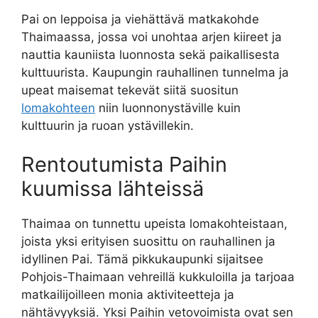
Pai on leppoisa ja viehättävä matkakohde
Thaimaassa, jossa voi unohtaa arjen kiireet ja
nauttia kauniista luonnosta sekä paikallisesta
kulttuurista. Kaupungin rauhallinen tunnelma ja
upeat maisemat tekevät siitä suositun
lomakohteen
niin luonnonystäville kuin
kulttuurin ja ruoan ystävillekin.
Rentoutumista Paihin
kuumissa lähteissä
Thaimaa on tunnettu upeista lomakohteistaan,
joista yksi erityisen suosittu on rauhallinen ja
idyllinen Pai. Tämä pikkukaupunki sijaitsee
Pohjois-Thaimaan vehreillä kukkuloilla ja tarjoaa
matkailijoilleen monia aktiviteetteja ja
nähtävyyksiä. Yksi Paihin vetovoimista ovat sen