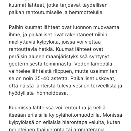
kuumat lähteet, jotka tarjoavat täydellisen
paikan rentoutumiselle ja hemmottelulle.
Paihin kuumat lähteet ovat luonnon muovaama
ihme, ja paikalliset ovat rakentaneet niihin
miellyttäviä kylpylöitä, joissa voi viettää
rentouttavia hetkiä. Kuumat lähteet ovat
peräisin alueen maanjäristyksissä syntynyt
geotermisestä toiminnasta. Veden lämpötila
vaihtelee lähteistä riippuen, mutta useimmiten
se on noin 35-40 astetta. Paikalliset uskovat,
että näistä lähteistä tuleva vesi on terveellistä ja
hyödyllistä ihonhoidossa.
Kuumissa lähteissä voi rentoutua ja helliä
itseään erilaisilla kylpylähoitomuodoilla. Monissa
kylpylöissä on erilaisia hierontapalveluita, kuten
perinteinen thaihieronta tai aromaterapia