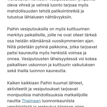
oleva vihreä ja vehreä luonto tarjoaa myös
mahdollisuuden tehdä patikointiretkiä ja
tutustua lähialueen nähtävyyksiin.
Paihin vesiputouksilla on myös kulttuurinen
merkitys paikallisille, joille ne ovat olleet tärkeä
osa heidän elämäänsä vuosikymmenien ajan.
Niitä pidetään pyhinä paikkoina, jotka tarjoavat
paitsi kauneutta myös henkistä voimaa ja
onnea. Vesiputousten läheisyydessä voi kokea
paikallisen uskonnon ja kulttuurin vaikutuksen
sekä ihailla luonnon kauneutta.
Kaiken kaikkiaan Paihin kuumat lähteet,
aktiviteetit ja vesiputoukset tarjoavat
monipuolisia mahdollisuuksia matkailijoille
nauttia
Thaimaan
luonnonkauniista
ympäristöstä ja rentoutua kiireisen arjen