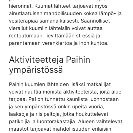
hieronnat. Kuumat lähteet tarjoavat myös
ainutlaatuisen mahdollisuuden kokea lämpö- ja
vesiterapiaa samanaikaisesti. Säännölliset
vierailut kuumiin lähteisiin voivat auttaa
rentoutumaan, lievittämään stressiä ja
parantamaan verenkiertoa ja ihon kuntoa.
Aktiviteetteja Paihin
ympäristössä
Paihin kuumien lähteiden lisäksi matkailijat
voivat nauttia monista aktiviteeteista, joita alue
tarjoaa. Pai on tunnettu kauniista luonnostaan
ja sen ympäristössä onkin upeita vuoria,
laaksoja ja riisipeltoja, jotka houkuttelevat
patikoijia ja luontorakastajia. Alueen vaihtelevat
maastot tarjoavat mahdollisuuden erilaisiin