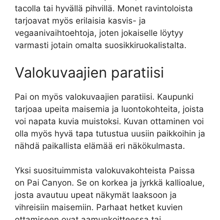
tacolla tai hyvällä pihvillä. Monet ravintoloista
tarjoavat myös erilaisia kasvis- ja
vegaanivaihtoehtoja, joten jokaiselle löytyy
varmasti jotain omalta suosikkiruokalistalta.
Valokuvaajien paratiisi
Pai on myös valokuvaajien paratiisi. Kaupunki
tarjoaa upeita maisemia ja luontokohteita, joista
voi napata kuvia muistoksi. Kuvan ottaminen voi
olla myös hyvä tapa tutustua uusiin paikkoihin ja
nähdä paikallista elämää eri näkökulmasta.
Yksi suosituimmista valokuvakohteista Paissa
on Pai Canyon. Se on korkea ja jyrkkä kallioalue,
josta avautuu upeat näkymät laaksoon ja
vihreisiin maisemiin. Parhaat hetket kuvien
ottamiseen ovat aamunkoitteessa tai