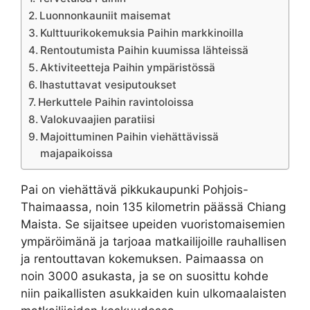
Luonnonkauniit maisemat
Kulttuurikokemuksia Paihin markkinoilla
Rentoutumista Paihin kuumissa lähteissä
Aktiviteetteja Paihin ympäristössä
Ihastuttavat vesiputoukset
Herkuttele Paihin ravintoloissa
Valokuvaajien paratiisi
Majoittuminen Paihin viehättävissä
majapaikoissa
Pai on viehättävä pikkukaupunki Pohjois-
Thaimaassa, noin 135 kilometrin päässä Chiang
Maista. Se sijaitsee upeiden vuoristomaisemien
ympäröimänä ja tarjoaa matkailijoille rauhallisen
ja rentouttavan kokemuksen. Paimaassa on
noin 3000 asukasta, ja se on suosittu kohde
niin paikallisten asukkaiden kuin ulkomaalaisten