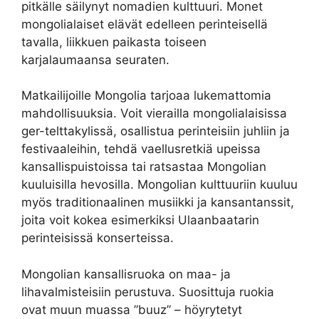
pitkälle säilynyt nomadien kulttuuri. Monet
mongolialaiset elävät edelleen perinteisellä
tavalla, liikkuen paikasta toiseen
karjalaumaansa seuraten.
Matkailijoille Mongolia tarjoaa lukemattomia
mahdollisuuksia. Voit vierailla mongolialaisissa
ger-telttakylissä, osallistua perinteisiin juhliin ja
festivaaleihin, tehdä vaellusretkiä upeissa
kansallispuistoissa tai ratsastaa Mongolian
kuuluisilla hevosilla. Mongolian kulttuuriin kuuluu
myös traditionaalinen musiikki ja kansantanssit,
joita voit kokea esimerkiksi Ulaanbaatarin
perinteisissä konserteissa.
Mongolian kansallisruoka on maa- ja
lihavalmisteisiin perustuva. Suosittuja ruokia
ovat muun muassa ”buuz” – höyrytetyt