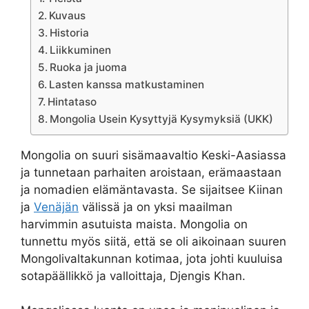
Kuvaus
Historia
Liikkuminen
Ruoka ja juoma
Lasten kanssa matkustaminen
Hintataso
Mongolia Usein Kysyttyjä Kysymyksiä (UKK)
Mongolia on suuri sisämaavaltio Keski-Aasiassa
ja tunnetaan parhaiten aroistaan, erämaastaan
ja nomadien elämäntavasta. Se sijaitsee Kiinan
ja
Venäjän
välissä ja on yksi maailman
harvimmin asutuista maista. Mongolia on
tunnettu myös siitä, että se oli aikoinaan suuren
Mongolivaltakunnan kotimaa, jota johti kuuluisa
sotapäällikkö ja valloittaja, Djengis Khan.