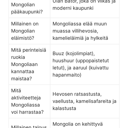
Ulan Bator, joka on vilkas ja
Mongolian
moderni kaupunki
pääkaupunki?
Millainen on
Mongoliassa elää muun
Mongolian
muassa villihevosia,
eläimistö?
kamelieläimiä ja hylkeitä
Mitä perinteisiä
Buuz (kojolimpiat),
ruokia
huushuur (uppopaistetut
Mongoliaan
letut), ja aaruul (kuivattu
kannattaa
hapanmaito)
maistaa?
Mitä
Hevosen ratsastusta,
aktiviteetteja
vaellusta, kamelisafareita ja
Mongoliassa
kalastusta
voi harrastaa?
Mongolia on kehittyvä
Millainen talous