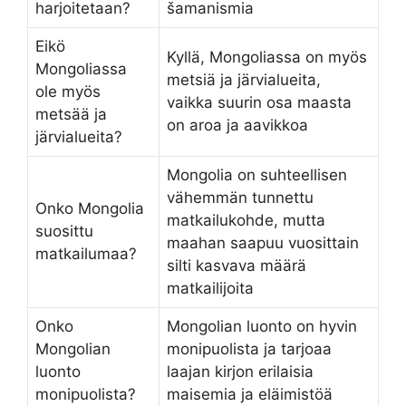
harjoitetaan?
šamanismia
Eikö
Kyllä, Mongoliassa on myös
Mongoliassa
metsiä ja järvialueita,
ole myös
vaikka suurin osa maasta
metsää ja
on aroa ja aavikkoa
järvialueita?
Mongolia on suhteellisen
vähemmän tunnettu
Onko Mongolia
matkailukohde, mutta
suosittu
maahan saapuu vuosittain
matkailumaa?
silti kasvava määrä
matkailijoita
Onko
Mongolian luonto on hyvin
Mongolian
monipuolista ja tarjoaa
luonto
laajan kirjon erilaisia
monipuolista?
maisemia ja eläimistöä