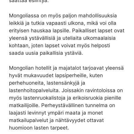
saattaa esiintyä.
Mongoliassa on myös paljon mahdollisuuksia
leikkiä ja tutkia vapaasti ulkona, mikä voi olla
erityisen hauskaa lapsille. Paikalliset lapset ovat
yleensä ystävällisiä ja uteliaita ulkomaalaisia
kohtaan, joten lapset voivat myös helposti
saada uusia paikallisia ystäviä.
Mongolian hotellit ja majatalot tarjoavat yleensä
hyvät mukavuudet lapsiperheille, kuten
perhehuoneita, lastensänkyjä ja
lastenhoitopalveluita. Joissakin ravintoloissa on
myös lastenruokalistoja ja erikoisruokia pienille
matkailijoille. Perheystävällinen tunnelma on
laajasti levinnyt ympäri maata ja monet
matkailupalvelut ja nähtävyydet ottavat
huomioon lasten tarpeet.