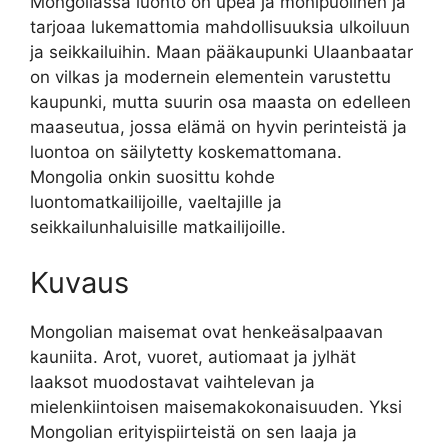
Mongoliassa luonto on upea ja monipuolinen ja
tarjoaa lukemattomia mahdollisuuksia ulkoiluun
ja seikkailuihin. Maan pääkaupunki Ulaanbaatar
on vilkas ja modernein elementein varustettu
kaupunki, mutta suurin osa maasta on edelleen
maaseutua, jossa elämä on hyvin perinteistä ja
luontoa on säilytetty koskemattomana.
Mongolia onkin suosittu kohde
luontomatkailijoille, vaeltajille ja
seikkailunhaluisille matkailijoille.
Kuvaus
Mongolian maisemat ovat henkeäsalpaavan
kauniita. Arot, vuoret, autiomaat ja jylhät
laaksot muodostavat vaihtelevan ja
mielenkiintoisen maisemakokonaisuuden. Yksi
Mongolian erityispiirteistä on sen laaja ja