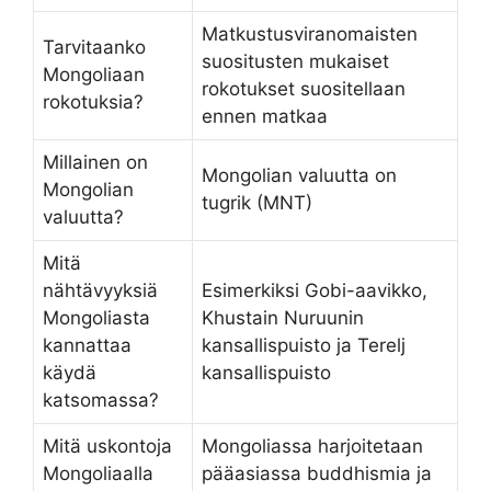
Matkustusviranomaisten
Tarvitaanko
suositusten mukaiset
Mongoliaan
rokotukset suositellaan
rokotuksia?
ennen matkaa
Millainen on
Mongolian valuutta on
Mongolian
tugrik (MNT)
valuutta?
Mitä
nähtävyyksiä
Esimerkiksi Gobi-aavikko,
Mongoliasta
Khustain Nuruunin
kannattaa
kansallispuisto ja Terelj
käydä
kansallispuisto
katsomassa?
Mitä uskontoja
Mongoliassa harjoitetaan
Mongoliaalla
pääasiassa buddhismia ja