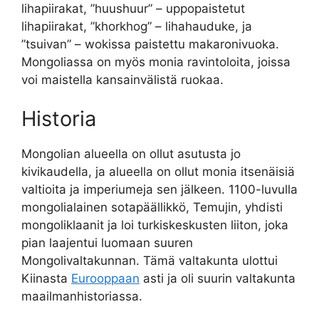
lihapiirakat, ”huushuur” – uppopaistetut
lihapiirakat, ”khorkhog” – lihahauduke, ja
”tsuivan” – wokissa paistettu makaronivuoka.
Mongoliassa on myös monia ravintoloita, joissa
voi maistella kansainvälistä ruokaa.
Historia
Mongolian alueella on ollut asutusta jo
kivikaudella, ja alueella on ollut monia itsenäisiä
valtioita ja imperiumeja sen jälkeen. 1100-luvulla
mongolialainen sotapäällikkö, Temujin, yhdisti
mongoliklaanit ja loi turkiskeskusten liiton, joka
pian laajentui luomaan suuren
Mongolivaltakunnan. Tämä valtakunta ulottui
Kiinasta
Eurooppaan
asti ja oli suurin valtakunta
maailmanhistoriassa.