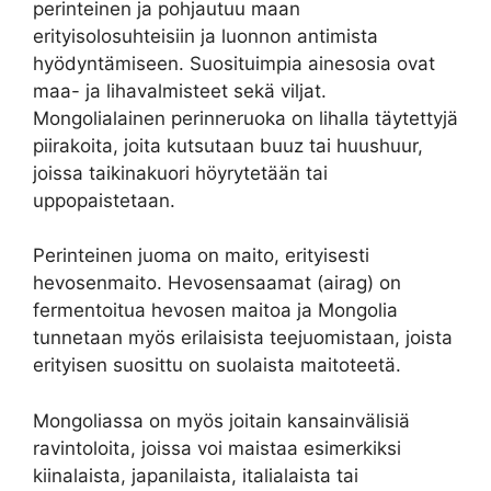
perinteinen ja pohjautuu maan
erityisolosuhteisiin ja luonnon antimista
hyödyntämiseen. Suosituimpia ainesosia ovat
maa- ja lihavalmisteet sekä viljat.
Mongolialainen perinneruoka on lihalla täytettyjä
piirakoita, joita kutsutaan buuz tai huushuur,
joissa taikinakuori höyrytetään tai
uppopaistetaan.
Perinteinen juoma on maito, erityisesti
hevosenmaito. Hevosensaamat (airag) on
fermentoitua hevosen maitoa ja Mongolia
tunnetaan myös erilaisista teejuomistaan, joista
erityisen suosittu on suolaista maitoteetä.
Mongoliassa on myös joitain kansainvälisiä
ravintoloita, joissa voi maistaa esimerkiksi
kiinalaista, japanilaista, italialaista tai