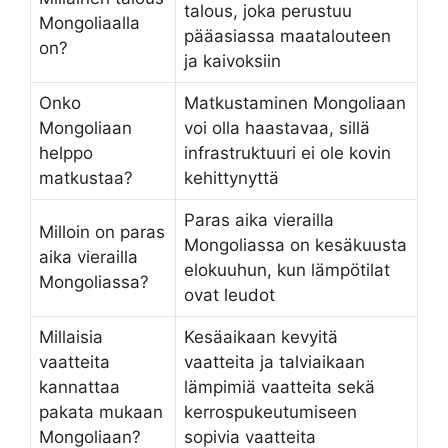
talous, joka perustuu
Mongoliaalla
pääasiassa maatalouteen
on?
ja kaivoksiin
Onko
Matkustaminen Mongoliaan
Mongoliaan
voi olla haastavaa, sillä
helppo
infrastruktuuri ei ole kovin
matkustaa?
kehittynyttä
Paras aika vierailla
Milloin on paras
Mongoliassa on kesäkuusta
aika vierailla
elokuuhun, kun lämpötilat
Mongoliassa?
ovat leudot
Millaisia
Kesäaikaan kevyitä
vaatteita
vaatteita ja talviaikaan
kannattaa
lämpimiä vaatteita sekä
pakata mukaan
kerrospukeutumiseen
Mongoliaan?
sopivia vaatteita