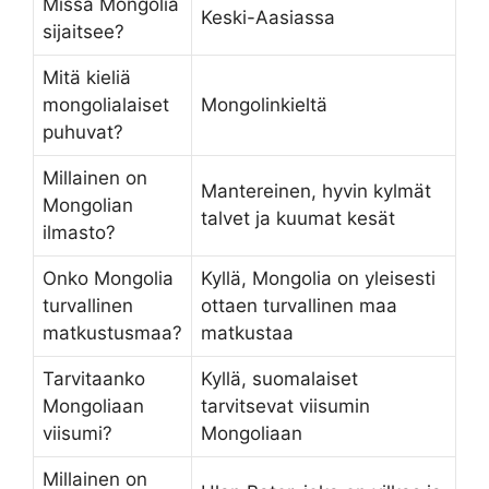
Missä Mongolia
Keski-Aasiassa
sijaitsee?
Mitä kieliä
mongolialaiset
Mongolinkieltä
puhuvat?
Millainen on
Mantereinen, hyvin kylmät
Mongolian
talvet ja kuumat kesät
ilmasto?
Onko Mongolia
Kyllä, Mongolia on yleisesti
turvallinen
ottaen turvallinen maa
matkustusmaa?
matkustaa
Tarvitaanko
Kyllä, suomalaiset
Mongoliaan
tarvitsevat viisumin
viisumi?
Mongoliaan
Millainen on