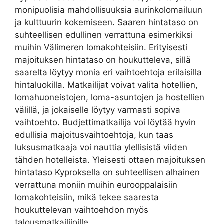
monipuolisia mahdollisuuksia aurinkolomailuun
ja kulttuurin kokemiseen. Saaren hintataso on
suhteellisen edullinen verrattuna esimerkiksi
muihin Välimeren lomakohteisiin. Erityisesti
majoituksen hintataso on houkutteleva, sillä
saarelta löytyy monia eri vaihtoehtoja erilaisilla
hintaluokilla. Matkailijat voivat valita hotellien,
lomahuoneistojen, loma-asuntojen ja hostellien
välillä, ja jokaiselle löytyy varmasti sopiva
vaihtoehto. Budjettimatkailija voi löytää hyvin
edullisia majoitusvaihtoehtoja, kun taas
luksusmatkaaja voi nauttia ylellisistä viiden
tähden hotelleista. Yleisesti ottaen majoituksen
hintataso Kyproksella on suhteellisen alhainen
verrattuna moniin muihin eurooppalaisiin
lomakohteisiin, mikä tekee saaresta
houkuttelevan vaihtoehdon myös
talousmatkailijoille.