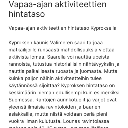
Vapaa-ajan aktiviteettien
hintataso
Vapaa-ajan aktiviteettien hintataso Kyproksella
Kyproksen kaunis Välimeren saari tarjoaa
matkailijoille runsaasti mahdollisuuksia viettää
aktiivista lomaa. Saarella voi nauttia upeista
rannoista, tutustua historiallisiin nähtävyyksiin ja
nauttia paikallisesta ruoasta ja juomasta. Mutta
kuinka paljon näihin aktiviteetteihin tulee
käytännössä sijoittaa? Kyproksen hintataso on
keskimäärin hieman edullisempi kuin esimerkiksi
Suomessa. Rantojen aurinkotuolit ja varjot ovat
yleensä ilmaisia ravintoloiden ja baarien
asiakkaille, mutta niistä voidaan periä pieni
vuokra ilman kulutusta. Lounas ravintolassa