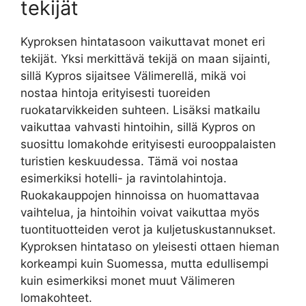
tekijät
Kyproksen hintatasoon vaikuttavat monet eri
tekijät. Yksi merkittävä tekijä on maan sijainti,
sillä Kypros sijaitsee Välimerellä, mikä voi
nostaa hintoja erityisesti tuoreiden
ruokatarvikkeiden suhteen. Lisäksi matkailu
vaikuttaa vahvasti hintoihin, sillä Kypros on
suosittu lomakohde erityisesti eurooppalaisten
turistien keskuudessa. Tämä voi nostaa
esimerkiksi hotelli- ja ravintolahintoja.
Ruokakauppojen hinnoissa on huomattavaa
vaihtelua, ja hintoihin voivat vaikuttaa myös
tuontituotteiden verot ja kuljetuskustannukset.
Kyproksen hintataso on yleisesti ottaen hieman
korkeampi kuin Suomessa, mutta edullisempi
kuin esimerkiksi monet muut Välimeren
lomakohteet.