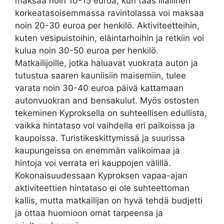
maksaa noin 10-15 euroa, kun taas illallinen
korkeatasoisemmassa ravintolassa voi maksaa
noin 20-30 euroa per henkilö. Aktiviteetteihin,
kuten vesipuistoihin, eläintarhoihin ja retkiin voi
kulua noin 30-50 euroa per henkilö.
Matkailijoille, jotka haluavat vuokrata auton ja
tutustua saaren kauniisiin maisemiin, tulee
varata noin 30-40 euroa päivä kattamaan
autonvuokran and bensakulut. Myös ostosten
tekeminen Kyproksella on suhteellisen edullista,
vaikka hintataso voi vaihdella eri paikoissa ja
kaupoissa. Turistikeskittymissä ja suurissa
kaupungeissa on enemmän valikoimaa ja
hintoja voi verrata eri kauppojen välillä.
Kokonaisuudessaan Kyproksen vapaa-ajan
aktiviteettien hintataso ei ole suhteettoman
kallis, mutta matkailijan on hyvä tehdä budjetti
ja ottaa huomioon omat tarpeensa ja