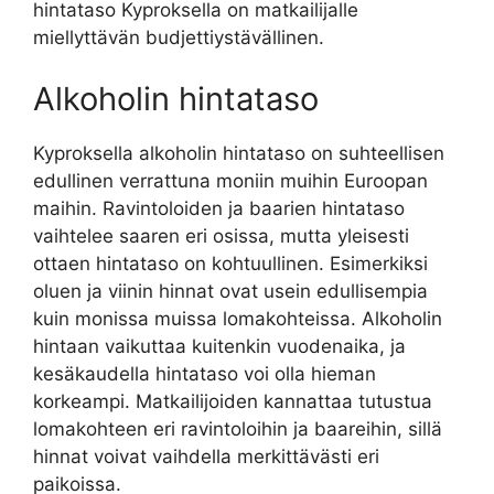
hintataso Kyproksella on matkailijalle
miellyttävän budjettiystävällinen.
Alkoholin hintataso
Kyproksella alkoholin hintataso on suhteellisen
edullinen verrattuna moniin muihin Euroopan
maihin. Ravintoloiden ja baarien hintataso
vaihtelee saaren eri osissa, mutta yleisesti
ottaen hintataso on kohtuullinen. Esimerkiksi
oluen ja viinin hinnat ovat usein edullisempia
kuin monissa muissa lomakohteissa. Alkoholin
hintaan vaikuttaa kuitenkin vuodenaika, ja
kesäkaudella hintataso voi olla hieman
korkeampi. Matkailijoiden kannattaa tutustua
lomakohteen eri ravintoloihin ja baareihin, sillä
hinnat voivat vaihdella merkittävästi eri
paikoissa.