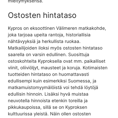
mieltymyksensä.
Ostosten hintataso
Kypros on eksoottinen Välimeren matkakohde,
joka tarjoaa upeita rantoja, historiallisia
nähtävyyksiä ja herkullista ruokaa.
Matkailijoiden iloksi myös ostosten hintataso
saarella on varsin edullinen. Suosittuja
ostoskohteita Kyproksella ovat mm. paikalliset
viinit, oliiviöljyt, mausteet ja koruja. Kotimaisten
tuotteiden hintataso on huomattavasti
edullisempi kuin esimerkiksi Suomessa, ja
matkamuistomyymälöistä voi tehdä löytöjä
edullisin hinnoin. Lisäksi hyvä muistaa
neuvotella hinnoista etenkin toreilla ja
pikkukaupoissa, sillä se on Kyproksen
kulttuurissa yleistä. Näin ollen ostosten