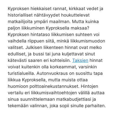
Kyproksen hiekkaiset rannat, kirkkaat vedet ja
historialliset nähtävyydet houkuttelevat
matkailijoita ympäri maailman. Mutta kuinka
paljon liikkuminen Kyproksella maksaa?
Kyproksen hintataso liikkumisen suhteen voi
vaihdella riippuen siitä, minkä liikkumismuodon
valitset. Julkisen liikenteen hinnat ovat melko
edulliset, ja bussi tai juna kuljettavat sinut
kätevästi saaren eri kohteisiin.
Taksien
hinnat
voivat kuitenkin olla korkeammat, varsinkin
turistialueilla. Autonvuokraus on suosittu tapa
liikkua Kyproksella, mutta muista ottaa
huomioon polttoainekustannukset. Hintojen
vertailu eri liikkumisvaihtoehtojen välillä auttaa
sinua suunnittelemaan matkabudjettiasi ja
tekemään valinnan, joka sopii sinulle parhaiten.