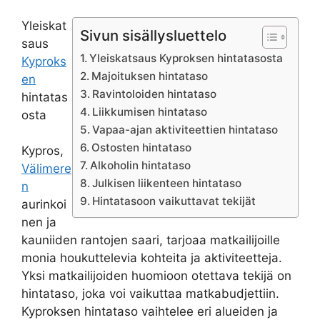
Yleiskat
Sivun sisällysluettelo
saus
Yleiskatsaus Kyproksen hintatasosta
Kyproks
Majoituksen hintataso
en
Ravintoloiden hintataso
hintatas
Liikkumisen hintataso
osta
Vapaa-ajan aktiviteettien hintataso
Ostosten hintataso
Kypros,
Alkoholin hintataso
Välimere
Julkisen liikenteen hintataso
n
Hintatasoon vaikuttavat tekijät
aurinkoi
nen ja
kauniiden rantojen saari, tarjoaa matkailijoille
monia houkuttelevia kohteita ja aktiviteetteja.
Yksi matkailijoiden huomioon otettava tekijä on
hintataso, joka voi vaikuttaa matkabudjettiin.
Kyproksen hintataso vaihtelee eri alueiden ja