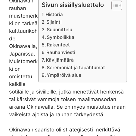
Okinawan
Sivun sisällysluettelo
rauhan
Historia
muistomerk
Sijainti
ki on tärkeä
Suunnittelu
kulttuurikoh
Symboliikka
de
Rakenteet
Okinawalla,
Rauhanviesti
Japanissa.
Kävijämäärä
Muistomerk
Seremoniat ja tapahtumat
ki on
Ympäröivä alue
omistettu
kaikille
sotilaille ja siviileille, jotka menettivät henkensä
tai kärsivät vammoja toisen maailmansodan
aikana Okinawalla. Se on myös muistutus maan
vaikeista ajoista ja rauhan tärkeydestä.
Okinawan saaristo oli strategisesti merkittävä