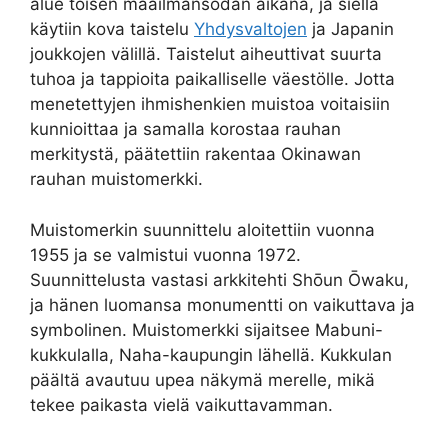
alue toisen maailmansodan aikana, ja siellä
käytiin kova taistelu
Yhdysvaltojen
ja Japanin
joukkojen välillä. Taistelut aiheuttivat suurta
tuhoa ja tappioita paikalliselle väestölle. Jotta
menetettyjen ihmishenkien muistoa voitaisiin
kunnioittaa ja samalla korostaa rauhan
merkitystä, päätettiin rakentaa Okinawan
rauhan muistomerkki.
Muistomerkin suunnittelu aloitettiin vuonna
1955 ja se valmistui vuonna 1972.
Suunnittelusta vastasi arkkitehti Shōun Ōwaku,
ja hänen luomansa monumentti on vaikuttava ja
symbolinen. Muistomerkki sijaitsee Mabuni-
kukkulalla, Naha-kaupungin lähellä. Kukkulan
päältä avautuu upea näkymä merelle, mikä
tekee paikasta vielä vaikuttavamman.