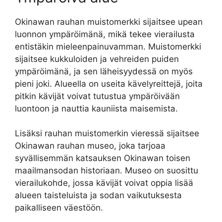
Okinawan rauhan muistomerkki sijaitsee upean
luonnon ympäröimänä, mikä tekee vierailusta
entistäkin mieleenpainuvamman. Muistomerkki
sijaitsee kukkuloiden ja vehreiden puiden
ympäröimänä, ja sen läheisyydessä on myös
pieni joki. Alueella on useita kävelyreittejä, joita
pitkin kävijät voivat tutustua ympäröivään
luontoon ja nauttia kauniista maisemista.
Lisäksi rauhan muistomerkin vieressä sijaitsee
Okinawan rauhan museo, joka tarjoaa
syvällisemmän katsauksen Okinawan toisen
maailmansodan historiaan. Museo on suosittu
vierailukohde, jossa kävijät voivat oppia lisää
alueen taisteluista ja sodan vaikutuksesta
paikalliseen väestöön.