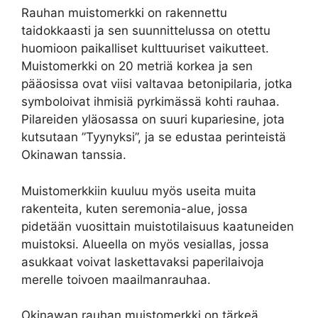
Rauhan muistomerkki on rakennettu
taidokkaasti ja sen suunnittelussa on otettu
huomioon paikalliset kulttuuriset vaikutteet.
Muistomerkki on 20 metriä korkea ja sen
pääosissa ovat viisi valtavaa betonipilaria, jotka
symboloivat ihmisiä pyrkimässä kohti rauhaa.
Pilareiden yläosassa on suuri kupariesine, jota
kutsutaan ”Tyynyksi”, ja se edustaa perinteistä
Okinawan tanssia.
Muistomerkkiin kuuluu myös useita muita
rakenteita, kuten seremonia-alue, jossa
pidetään vuosittain muistotilaisuus kaatuneiden
muistoksi. Alueella on myös vesiallas, jossa
asukkaat voivat laskettavaksi paperilaivoja
merelle toivoen maailmanrauhaa.
Okinawan rauhan muistomerkki on tärkeä