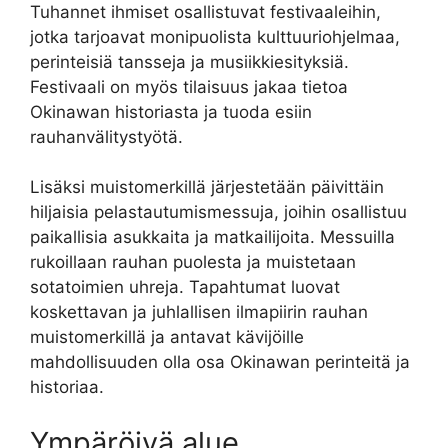
Tuhannet ihmiset osallistuvat festivaaleihin,
jotka tarjoavat monipuolista kulttuuriohjelmaa,
perinteisiä tansseja ja musiikkiesityksiä.
Festivaali on myös tilaisuus jakaa tietoa
Okinawan historiasta ja tuoda esiin
rauhanvälitystyötä.
Lisäksi muistomerkillä järjestetään päivittäin
hiljaisia pelastautumismessuja, joihin osallistuu
paikallisia asukkaita ja matkailijoita. Messuilla
rukoillaan rauhan puolesta ja muistetaan
sotatoimien uhreja. Tapahtumat luovat
koskettavan ja juhlallisen ilmapiirin rauhan
muistomerkillä ja antavat kävijöille
mahdollisuuden olla osa Okinawan perinteitä ja
historiaa.
Ympäröivä alue