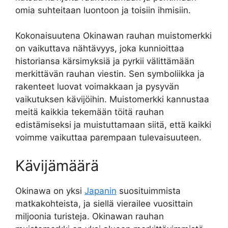
omia suhteitaan luontoon ja toisiin ihmisiin.
Kokonaisuutena Okinawan rauhan muistomerkki
on vaikuttava nähtävyys, joka kunnioittaa
historiansa kärsimyksiä ja pyrkii välittämään
merkittävän rauhan viestin. Sen symboliikka ja
rakenteet luovat voimakkaan ja pysyvän
vaikutuksen kävijöihin. Muistomerkki kannustaa
meitä kaikkia tekemään töitä rauhan
edistämiseksi ja muistuttamaan siitä, että kaikki
voimme vaikuttaa parempaan tulevaisuuteen.
Kävijämäärä
Okinawa on yksi
Japanin
suosituimmista
matkakohteista, ja siellä vierailee vuosittain
miljoonia turisteja. Okinawan rauhan