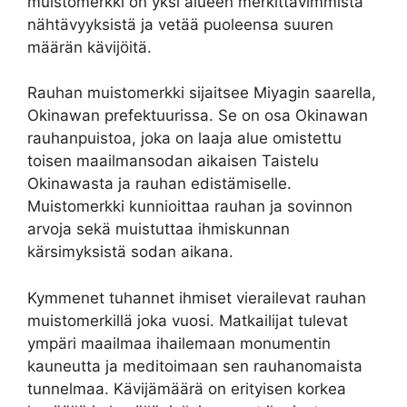
muistomerkki on yksi alueen merkittävimmistä
nähtävyyksistä ja vetää puoleensa suuren
määrän kävijöitä.
Rauhan muistomerkki sijaitsee Miyagin saarella,
Okinawan prefektuurissa. Se on osa Okinawan
rauhanpuistoa, joka on laaja alue omistettu
toisen maailmansodan aikaisen Taistelu
Okinawasta ja rauhan edistämiselle.
Muistomerkki kunnioittaa rauhan ja sovinnon
arvoja sekä muistuttaa ihmiskunnan
kärsimyksistä sodan aikana.
Kymmenet tuhannet ihmiset vierailevat rauhan
muistomerkillä joka vuosi. Matkailijat tulevat
ympäri maailmaa ihailemaan monumentin
kauneutta ja meditoimaan sen rauhanomaista
tunnelmaa. Kävijämäärä on erityisen korkea