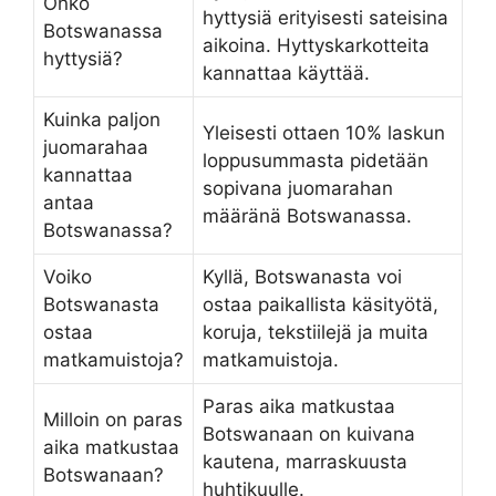
Onko
hyttysiä erityisesti sateisina
Botswanassa
aikoina. Hyttyskarkotteita
hyttysiä?
kannattaa käyttää.
Kuinka paljon
Yleisesti ottaen 10% laskun
juomarahaa
loppusummasta pidetään
kannattaa
sopivana juomarahan
antaa
määränä Botswanassa.
Botswanassa?
Voiko
Kyllä, Botswanasta voi
Botswanasta
ostaa paikallista käsityötä,
ostaa
koruja, tekstiilejä ja muita
matkamuistoja?
matkamuistoja.
Paras aika matkustaa
Milloin on paras
Botswanaan on kuivana
aika matkustaa
kautena, marraskuusta
Botswanaan?
huhtikuulle.