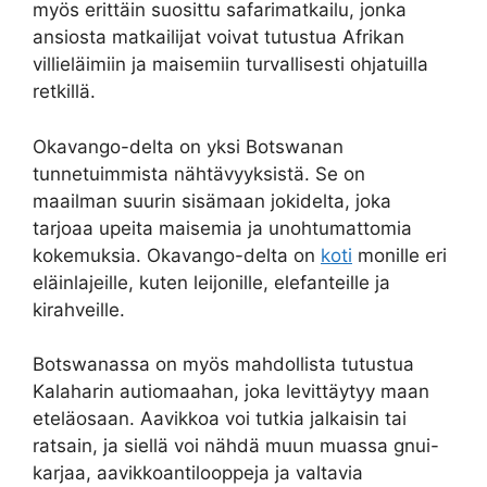
myös erittäin suosittu safarimatkailu, jonka
ansiosta matkailijat voivat tutustua Afrikan
villieläimiin ja maisemiin turvallisesti ohjatuilla
retkillä.
Okavango-delta on yksi Botswanan
tunnetuimmista nähtävyyksistä. Se on
maailman suurin sisämaan jokidelta, joka
tarjoaa upeita maisemia ja unohtumattomia
kokemuksia. Okavango-delta on
koti
monille eri
eläinlajeille, kuten leijonille, elefanteille ja
kirahveille.
Botswanassa on myös mahdollista tutustua
Kalaharin autiomaahan, joka levittäytyy maan
eteläosaan. Aavikkoa voi tutkia jalkaisin tai
ratsain, ja siellä voi nähdä muun muassa gnui-
karjaa, aavikkoantilooppeja ja valtavia