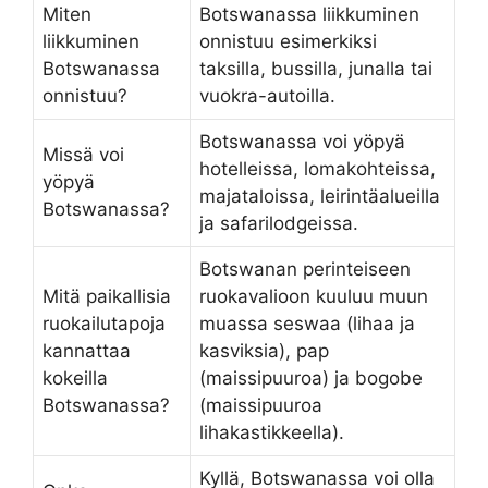
Miten
Botswanassa liikkuminen
liikkuminen
onnistuu esimerkiksi
Botswanassa
taksilla, bussilla, junalla tai
onnistuu?
vuokra-autoilla.
Botswanassa voi yöpyä
Missä voi
hotelleissa, lomakohteissa,
yöpyä
majataloissa, leirintäalueilla
Botswanassa?
ja safarilodgeissa.
Botswanan perinteiseen
Mitä paikallisia
ruokavalioon kuuluu muun
ruokailutapoja
muassa seswaa (lihaa ja
kannattaa
kasviksia), pap
kokeilla
(maissipuuroa) ja bogobe
Botswanassa?
(maissipuuroa
lihakastikkeella).
Kyllä, Botswanassa voi olla