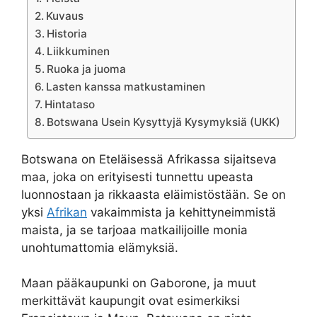
Kuvaus
Historia
Liikkuminen
Ruoka ja juoma
Lasten kanssa matkustaminen
Hintataso
Botswana Usein Kysyttyjä Kysymyksiä (UKK)
Botswana on Eteläisessä Afrikassa sijaitseva
maa, joka on erityisesti tunnettu upeasta
luonnostaan ja rikkaasta eläimistöstään. Se on
yksi
Afrikan
vakaimmista ja kehittyneimmistä
maista, ja se tarjoaa matkailijoille monia
unohtumattomia elämyksiä.
Maan pääkaupunki on Gaborone, ja muut
merkittävät kaupungit ovat esimerkiksi