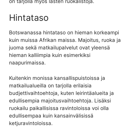
on tarjolla myös lasten ruokalistoja.
Hintataso
Botswanassa hintataso on hieman korkeampi
kuin muissa Afrikan maissa. Majoitus, ruoka ja
juoma sekä matkailupalvelut ovat yleensä
hieman kalliimpia kuin esimerkiksi
naapurimaissa.
Kuitenkin monissa kansallispuistoissa ja
matkailualueilla on tarjolla erilaisia
budjettivaihtoehtoja, kuten leirintäalueita ja
edullisempia majoitusvaihtoehtoja. Lisäksi
ruokailu paikallisissa ravintoloissa voi olla
edullisempaa kuin kansainvälisissä
ketjuravintoloissa.