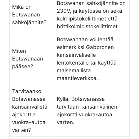
Botswanan sähköjännite on
Mikä on
230V, ja käytössä on sekä
Botswanan
kolmipistokeliittimet että
sähköjännite?
brittikolmipistokeliittimet.
Botswanaan voi lentää
esimerkiksi Gaboronen
Miten
kansainväliselle
Botswanaan
lentokentälle tai käyttää
pääsee?
maisemallista
maantieverkkoa.
Tarvitaanko
Botswanassa
Kyllä, Botswanassa
kansainvälistä
tarvitaan kansainvälinen
ajokorttia
ajokortti vuokra-autoa
vuokra-autoa
varten.
varten?