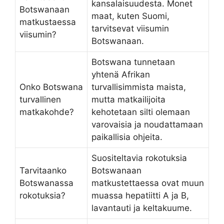
kansalaisuudesta. Monet
Botswanaan
maat, kuten Suomi,
matkustaessa
tarvitsevat viisumin
viisumin?
Botswanaan.
Botswana tunnetaan
yhtenä Afrikan
Onko Botswana
turvallisimmista maista,
turvallinen
mutta matkailijoita
matkakohde?
kehotetaan silti olemaan
varovaisia ja noudattamaan
paikallisia ohjeita.
Suositeltavia rokotuksia
Tarvitaanko
Botswanaan
Botswanassa
matkustettaessa ovat muun
rokotuksia?
muassa hepatiitti A ja B,
lavantauti ja keltakuume.