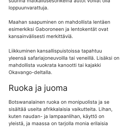
suurina matkailusesonkeina autot voivat olla
loppuunvarattuja.
Maahan saapuminen on mahdollista lentäen
esimerkiksi Gaboroneen ja lentokentät ovat
kansainvälisesti merkittäviä.
Liikkuminen kansallispuistoissa tapahtuu
yleensä safariajoneuvoilla tai veneillä. Lisäksi on
mahdollista vuokrata kanootti tai kajakki
Okavango-deltalla.
Ruoka ja juoma
Botswanalainen ruoka on monipuolista ja se
sisältää useita afrikkalaisia vaikutteita. Lihan,
kuten naudan- ja lampaanlihan, käyttö on
yleistä, ja maassa on tarjolla monia erilaisia