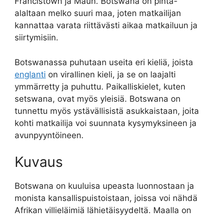
Francistown ja Maun. Botswana on pinta-
alaltaan melko suuri maa, joten matkailijan
kannattaa varata riittävästi aikaa matkailuun ja
siirtymisiin.
Botswanassa puhutaan useita eri kieliä, joista
englanti
on virallinen kieli, ja se on laajalti
ymmärretty ja puhuttu. Paikalliskielet, kuten
setswana, ovat myös yleisiä. Botswana on
tunnettu myös ystävällisistä asukkaistaan, joita
kohti matkailija voi suunnata kysymyksineen ja
avunpyyntöineen.
Kuvaus
Botswana on kuuluisa upeasta luonnostaan ja
monista kansallispuistoistaan, joissa voi nähdä
Afrikan villieläimiä lähietäisyydeltä. Maalla on