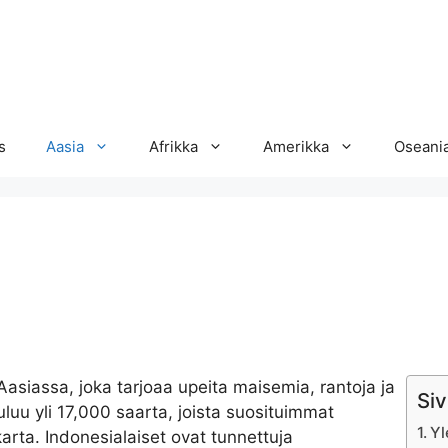
s
Aasia
Afrikka
Amerikka
Oseani
Aasiassa, joka tarjoaa upeita maisemia, rantoja ja
Siv
uluu yli 17,000 saarta, joista suosituimmat
Yl
arta. Indonesialaiset ovat tunnettuja