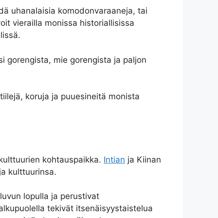
ähdä uhanalaisia komodonvaraaneja, tai
it vierailla monissa historiallisissa
lissä.
i gorengista, mie gorengista ja paljon
iilejä, koruja ja puuesineitä monista
 kulttuurien kohtauspaikka.
Intian
ja Kiinan
a kulttuurinsa.
uvun lopulla ja perustivat
alkupuolella tekivät itsenäisyystaistelua