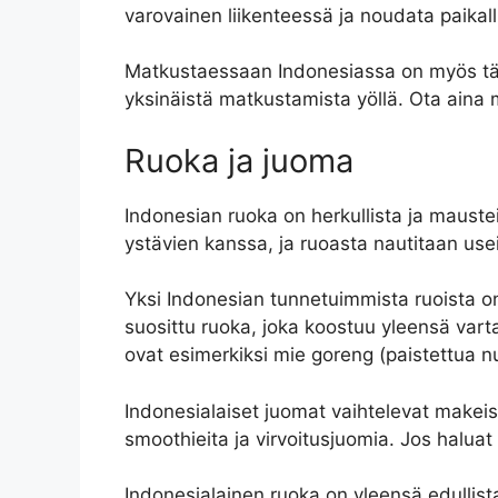
varovainen liikenteessä ja noudata paikalli
Matkustaessaan Indonesiassa on myös tärke
yksinäistä matkustamista yöllä. Ota aina m
Ruoka ja juoma
Indonesian ruoka on herkullista ja maustei
ystävien kanssa, ja ruoasta nautitaan usein 
Yksi Indonesian tunnetuimmista ruoista o
suosittu ruoka, joka koostuu yleensä varta
ovat esimerkiksi mie goreng (paistettua n
Indonesialaiset juomat vaihtelevat makeis
smoothieita ja virvoitusjuomia. Jos haluat
Indonesialainen ruoka on yleensä edullista,