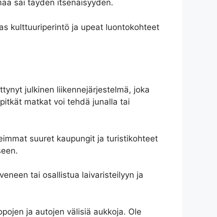
maa sai täyden itsenäisyyden.
s kulttuuriperintö ja upeat luontokohteet
ynyt julkinen liikennejärjestelmä, joka
pitkät matkat voi tehdä junalla tai
immat suuret kaupungit ja turistikohteet
seen.
een tai osallistua laivaristeilyyn ja
pojen ja autojen välisiä aukkoja. Ole