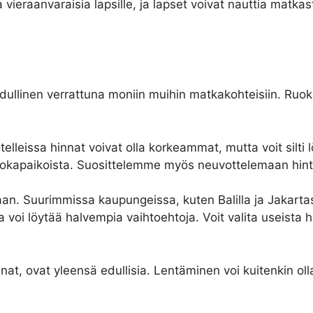
a vieraanvaraisia lapsille, ja lapset voivat nauttia matk
dullinen verrattuna moniin muihin matkakohteisiin. Ruoka,
elleissa hinnat voivat olla korkeammat, mutta voit silti 
 ruokapaikoista. Suosittelemme myös neuvottelemaan hintoj
an. Suurimmissa kaupungeissa, kuten Balilla ja Jakarta
voi löytää halvempia vaihtoehtoja. Voit valita useista hot
unat, ovat yleensä edullisia. Lentäminen voi kuitenkin olla