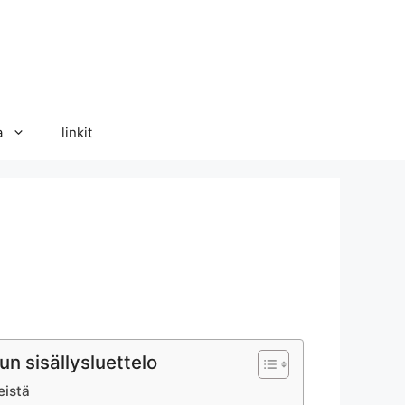
a
linkit
un sisällysluettelo
eistä