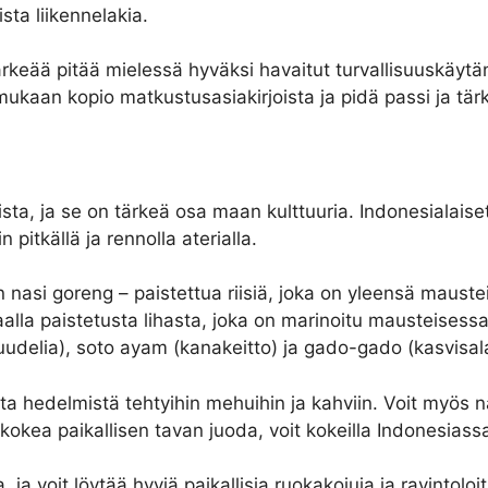
sta liikennelakia.
ää pitää mielessä hyväksi havaitut turvallisuuskäytännö
ukaan kopio matkustusasiakirjoista ja pidä passi ja tärke
sta, ja se on tärkeä osa maan kulttuuria. Indonesialaise
pitkällä ja rennolla aterialla.
n nasi goreng – paistettua riisiä, joka on yleensä maus
alla paistetusta lihasta, joka on marinoitu mausteisessa
uudelia), soto ayam (kanakeitto) ja gado-gado (kasvisal
ta hedelmistä tehtyihin mehuihin ja kahviin. Voit myös n
 kokea paikallisen tavan juoda, voit kokeilla Indonesiassa
 ja voit löytää hyviä paikallisia ruokakojuja ja ravintoloi