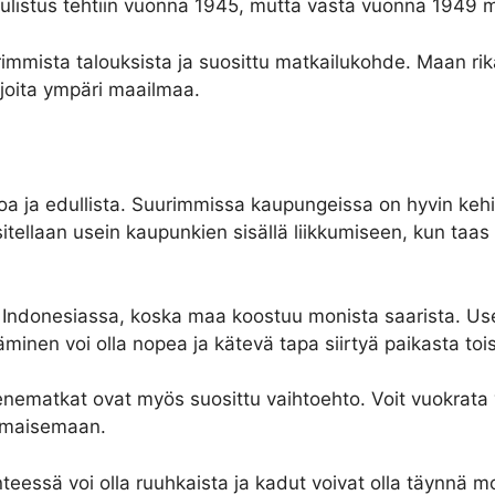
sjulistus tehtiin vuonna 1945, mutta vasta vuonna 1949 
mista talouksista ja suosittu matkailukohde. Maan rika
ijoita ympäri maailmaa.
 ja edullista. Suurimmissa kaupungeissa on hyvin kehitt
ositellaan usein kaupunkien sisällä liikkumiseen, kun taas 
 Indonesiassa, koska maa koostuu monista saarista. Use
täminen voi olla nopea ja kätevä tapa siirtyä paikasta toi
ematkat ovat myös suosittu vaihtoehto. Voit vuokrata ven
tomaisemaan.
teessä voi olla ruuhkaista ja kadut voivat olla täynnä mo