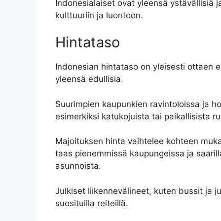
Indonesialaiset ovat yleensä ystävällisiä j
kulttuuriin ja luontoon.
Hintataso
Indonesian hintataso on yleisesti ottaen e
yleensä edullisia.
Suurimpien kaupunkien ravintoloissa ja hot
esimerkiksi katukojuista tai paikallisista
Majoituksen hinta vaihtelee kohteen muka
taas pienemmissä kaupungeissa ja saarilla 
asunnoista.
Julkiset liikennevälineet, kuten bussit ja j
suosituilla reiteillä.