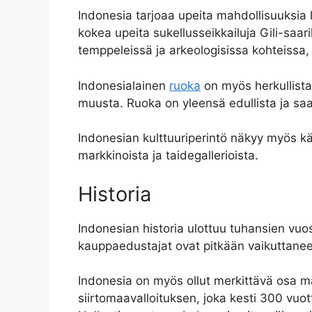
Indonesia tarjoaa upeita mahdollisuuksia 
kokea upeita sukellusseikkailuja Gili-saaril
temppeleissä ja arkeologisissa kohteissa
Indonesialainen
ruoka
on myös herkullista 
muusta. Ruoka on yleensä edullista ja saat
Indonesian kulttuuriperintö näkyy myös käs
markkinoista ja taidegallerioista.
Historia
Indonesian historia ulottuu tuhansien vuo
kauppaedustajat ovat pitkään vaikuttanee
Indonesia on myös ollut merkittävä osa maa
siirtomaavalloituksen, joka kesti 300 vuot