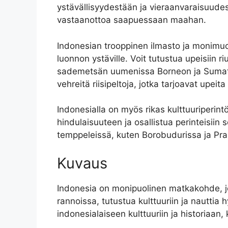
ystävällisyydestään ja vieraanvaraisuudes
vastaanottoa saapuessaan maahan.
Indonesian trooppinen ilmasto ja monimuo
luonnon ystäville. Voit tutustua upeisiin ri
sademetsän uumenissa Borneon ja Sumatran
vehreitä riisipeltoja, jotka tarjoavat upeit
Indonesialla on myös rikas kulttuuriperintö
hindulaisuuteen ja osallistua perinteisiin 
temppeleissä, kuten Borobudurissa ja Pr
Kuvaus
Indonesia on monipuolinen matkakohde, joka
rannoissa, tutustua kulttuuriin ja nautti
indonesialaiseen kulttuuriin ja historiaan