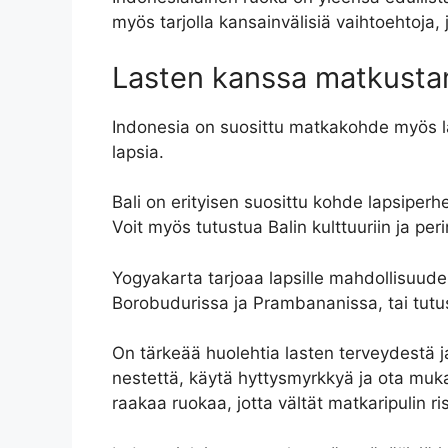
myös tarjolla kansainvälisiä vaihtoehtoja,
Lasten kanssa matkust
Indonesia on suosittu matkakohde myös laps
lapsia.
Bali on erityisen suosittu kohde lapsiperheil
Voit myös tutustua Balin kulttuuriin ja peri
Yogyakarta tarjoaa lapsille mahdollisuuden 
Borobudurissa ja Prambananissa, tai tutu
On tärkeää huolehtia lasten terveydestä j
nestettä, käytä hyttysmyrkkyä ja ota muk
raakaa ruokaa, jotta vältät matkaripulin ris