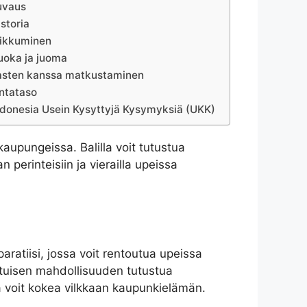
uvaus
istoria
iikkuminen
uoka ja juoma
asten kanssa matkustaminen
ntataso
ndonesia Usein Kysyttyjä Kysymyksiä (UKK)
kaupungeissa. Balilla voit tutustua
 perinteisiin ja vierailla upeissa
aratiisi, jossa voit rentoutua upeissa
aatuisen mahdollisuuden tutustua
sa voit kokea vilkkaan kaupunkielämän.