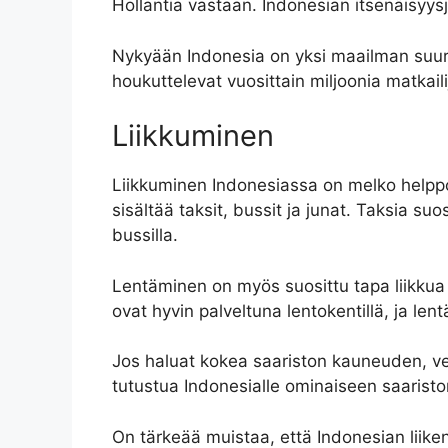
Hollantia vastaan. Indonesian itsenäisyy
Nykyään Indonesia on yksi maailman suurim
houkuttelevat vuosittain miljoonia matkail
Liikkuminen
Liikkuminen Indonesiassa on melko helppoa
sisältää taksit, bussit ja junat. Taksia su
bussilla.
Lentäminen on myös suosittu tapa liikkua
ovat hyvin palveltuna lentokentillä, ja len
Jos haluat kokea saariston kauneuden, ven
tutustua Indonesialle ominaiseen saaris
On tärkeää muistaa, että Indonesian liiken