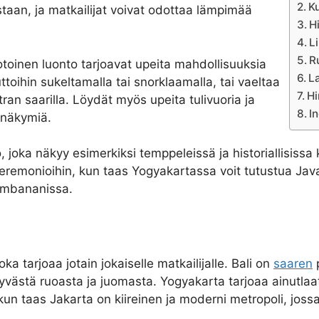
K
taan, ja matkailijat voivat odottaa lämpimää
H
L
R
toinen luonto tarjoavat upeita mahdollisuuksia
L
uttoihin sukeltamalla tai snorklaamalla, tai vaeltaa
Hi
 saarilla. Löydät myös upeita tulivuoria ja
I
a näkymiä.
, joka näkyy esimerkiksi temppeleissä ja historiallisissa 
seremonioihin, kun taas Yogyakartassa voit tutustua Javan
ambananissa.
 tarjoaa jotain jokaiselle matkailijalle. Bali on
saaren
p
a hyvästä ruoasta ja juomasta. Yogyakarta tarjoaa ainutl
, kun taas Jakarta on kiireinen ja moderni metropoli, jos