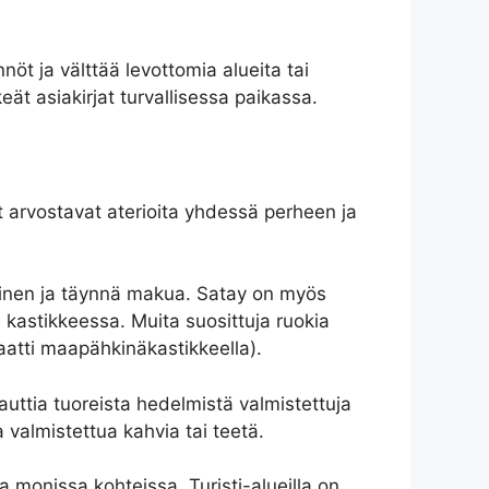
t ja välttää levottomia alueita tai
ät asiakirjat turvallisessa paikassa.
t arvostavat aterioita yhdessä perheen ja
teinen ja täynnä makua. Satay on myös
 kastikkeessa. Muita suosittuja ruokia
aatti maapähkinäkastikkeella).
auttia tuoreista hedelmistä valmistettuja
 valmistettua kahvia tai teetä.
ta monissa kohteissa. Turisti-alueilla on