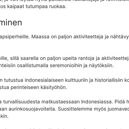
 jos kaipaat tutumpaa ruokaa.
aminen
iperheille. Maassa on paljon aktiviteetteja ja nähtävyyk
le, sillä saarella on paljon upeita rantoja ja aktiviteettej
nteisiin osallistumalla seremonioihin ja näytöksiin.
tutustua indonesialaiseen kulttuuriin ja historiallisiin ko
stua perinteiseen käsityöhön.
a turvallisuudesta matkustaessaan Indonesiassa. Pidä hu
aan aurinkosuojavoiteita. Suosittelemme myös juomaved
kin.