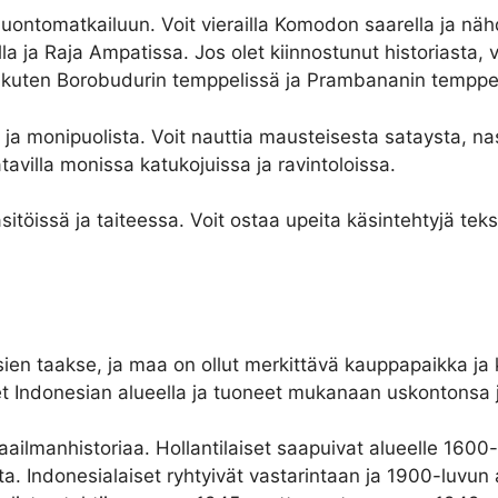
luontomatkailuun. Voit vierailla Komodon saarella ja n
la ja Raja Ampatissa. Jos olet kiinnostunut historiasta, vo
, kuten Borobudurin temppelissä ja Prambananin temppe
ja monipuolista. Voit nauttia mausteisesta sataysta, nas
avilla monissa katukojuissa ja ravintoloissa.
itöissä ja taiteessa. Voit ostaa upeita käsintehtyjä tekst
sien taakse, ja maa on ollut merkittävä kauppapaikka ja
t Indonesian alueella ja tuoneet mukanaan uskontonsa j
ilmanhistoriaa. Hollantilaiset saapuivat alueelle 1600-l
ta. Indonesialaiset ryhtyivät vastarintaan ja 1900-luvun 