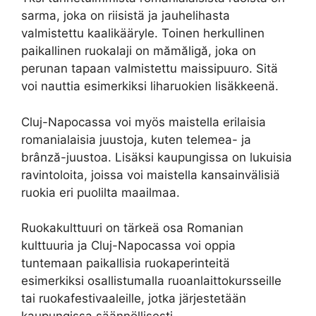
sarma, joka on riisistä ja jauhelihasta
valmistettu kaalikääryle. Toinen herkullinen
paikallinen ruokalaji on mămăligă, joka on
perunan tapaan valmistettu maissipuuro. Sitä
voi nauttia esimerkiksi liharuokien lisäkkeenä.
Cluj-Napocassa voi myös maistella erilaisia
romanialaisia juustoja, kuten telemea- ja
brânză-juustoa. Lisäksi kaupungissa on lukuisia
ravintoloita, joissa voi maistella kansainvälisiä
ruokia eri puolilta maailmaa.
Ruokakulttuuri on tärkeä osa Romanian
kulttuuria ja Cluj-Napocassa voi oppia
tuntemaan paikallisia ruokaperinteitä
esimerkiksi osallistumalla ruoanlaittokursseille
tai ruokafestivaaleille, jotka järjestetään