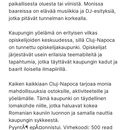
paikallisesta oluesta tai viinistä. Monissa
baareissa on elävää musiikkia ja DJ-esityksiä,
jotka pitävät tunnelman korkealla.
Kaupungin yöelämä on erityisen vilkas
opiskelijoiden keskuudessa, sillä Cluj-Napoca
on tunnettu opiskelijakaupunki. Opiskelijat
järjestävät usein erilaisia ​​teemabileitä ja
tapahtumia, jotka täyttävät kaupungin kadut ja
baarit iloisella ilmapiirillä.
Kaiken kaikkiaan Cluj-Napoca tarjoaa monia
mahdollisuuksia ostoksille, aktiviteeteille ja
yöelämälle. Tämä kaupunki on täydellinen
lomakohde niille, jotka haluavat kokea
Romanian kauniin luonnon ja samalla nauttia
kaupungin sykkeestä.
PyyntÃ¶ epÃ¤onnistui. Virhekoodi: 500 read