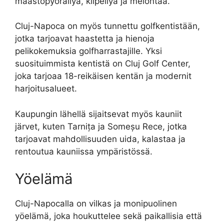
maastopyöräilyä, kiipeilyä ja melontaa.
Cluj-Napoca on myös tunnettu golfkentistään,
jotka tarjoavat haastetta ja hienoja
pelikokemuksia golfharrastajille. Yksi
suosituimmista kentistä on Cluj Golf Center,
joka tarjoaa 18-reikäisen kentän ja modernit
harjoitusalueet.
Kaupungin lähellä sijaitsevat myös kauniit
järvet, kuten Tarnița ja Someșu Rece, jotka
tarjoavat mahdollisuuden uida, kalastaa ja
rentoutua kauniissa ympäristössä.
Yöelämä
Cluj-Napocalla on vilkas ja monipuolinen
yöelämä, joka houkuttelee sekä paikallisia että