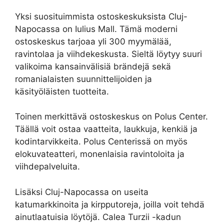
Yksi suosituimmista ostoskeskuksista Cluj-
Napocassa on Iulius Mall. Tämä moderni
ostoskeskus tarjoaa yli 300 myymälää,
ravintolaa ja viihdekeskusta. Sieltä löytyy suuri
valikoima kansainvälisiä brändejä sekä
romanialaisten suunnittelijoiden ja
käsityöläisten tuotteita.
Toinen merkittävä ostoskeskus on Polus Center.
Täällä voit ostaa vaatteita, laukkuja, kenkiä ja
kodintarvikkeita. Polus Centerissä on myös
elokuvateatteri, monenlaisia ravintoloita ja
viihdepalveluita.
Lisäksi Cluj-Napocassa on useita
katumarkkinoita ja kirpputoreja, joilla voit tehdä
ainutlaatuisia löytöjä. Calea Turzii -kadun