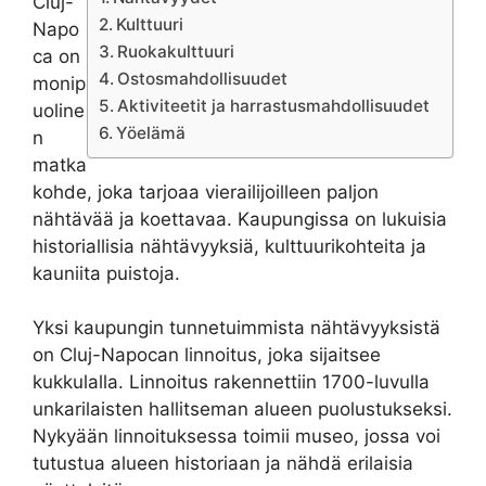
Cluj-
Kulttuuri
Napo
Ruokakulttuuri
ca on
Ostosmahdollisuudet
monip
Aktiviteetit ja harrastusmahdollisuudet
uoline
Yöelämä
n
matka
kohde, joka tarjoaa vierailijoilleen paljon
nähtävää ja koettavaa. Kaupungissa on lukuisia
historiallisia nähtävyyksiä, kulttuurikohteita ja
kauniita puistoja.
Yksi kaupungin tunnetuimmista nähtävyyksistä
on Cluj-Napocan linnoitus, joka sijaitsee
kukkulalla. Linnoitus rakennettiin 1700-luvulla
unkarilaisten hallitseman alueen puolustukseksi.
Nykyään linnoituksessa toimii museo, jossa voi
tutustua alueen historiaan ja nähdä erilaisia