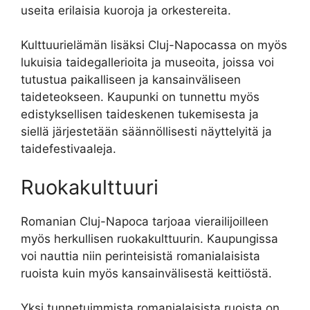
useita erilaisia kuoroja ja orkestereita.
Kulttuurielämän lisäksi Cluj-Napocassa on myös
lukuisia taidegallerioita ja museoita, joissa voi
tutustua paikalliseen ja kansainväliseen
taideteokseen. Kaupunki on tunnettu myös
edistyksellisen taideskenen tukemisesta ja
siellä järjestetään säännöllisesti näyttelyitä ja
taidefestivaaleja.
Ruokakulttuuri
Romanian Cluj-Napoca tarjoaa vierailijoilleen
myös herkullisen ruokakulttuurin. Kaupungissa
voi nauttia niin perinteisistä romanialaisista
ruoista kuin myös kansainvälisestä keittiöstä.
Yksi tunnetuimmista romanialaisista ruoista on