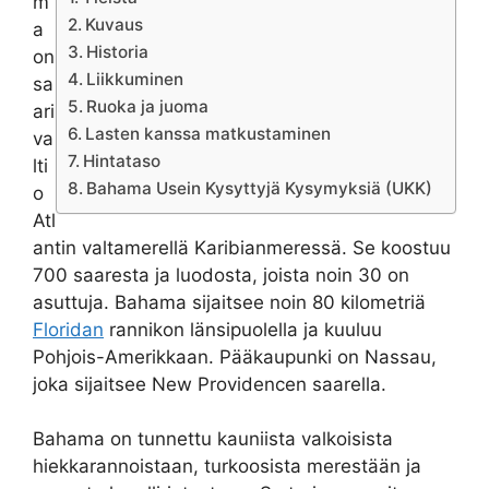
m
Kuvaus
a
Historia
on
Liikkuminen
sa
Ruoka ja juoma
ari
Lasten kanssa matkustaminen
va
Hintataso
lti
Bahama Usein Kysyttyjä Kysymyksiä (UKK)
o
Atl
antin valtamerellä Karibianmeressä. Se koostuu
700 saaresta ja luodosta, joista noin 30 on
asuttuja. Bahama sijaitsee noin 80 kilometriä
Floridan
rannikon länsipuolella ja kuuluu
Pohjois-Amerikkaan. Pääkaupunki on Nassau,
joka sijaitsee New Providencen saarella.
Bahama on tunnettu kauniista valkoisista
hiekkarannoistaan, turkoosista merestään ja