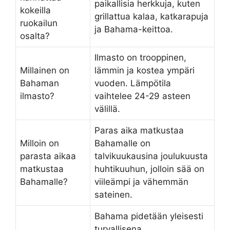
paikallisia herkkuja, kuten
kokeilla
grillattua kalaa, katkarapuja
ruokailun
ja Bahama-keittoa.
osalta?
Ilmasto on trooppinen,
Millainen on
lämmin ja kostea ympäri
Bahaman
vuoden. Lämpötila
ilmasto?
vaihtelee 24-29 asteen
välillä.
Paras aika matkustaa
Milloin on
Bahamalle on
parasta aikaa
talvikuukausina joulukuusta
matkustaa
huhtikuuhun, jolloin sää on
Bahamalle?
viileämpi ja vähemmän
sateinen.
Bahama pidetään yleisesti
turvallisena