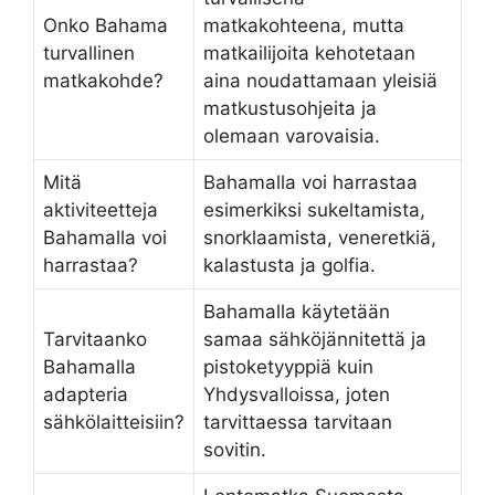
Onko Bahama
matkakohteena, mutta
turvallinen
matkailijoita kehotetaan
matkakohde?
aina noudattamaan yleisiä
matkustusohjeita ja
olemaan varovaisia.
Mitä
Bahamalla voi harrastaa
aktiviteetteja
esimerkiksi sukeltamista,
Bahamalla voi
snorklaamista, veneretkiä,
harrastaa?
kalastusta ja golfia.
Bahamalla käytetään
Tarvitaanko
samaa sähköjännitettä ja
Bahamalla
pistoketyyppiä kuin
adapteria
Yhdysvalloissa, joten
sähkölaitteisiin?
tarvittaessa tarvitaan
sovitin.