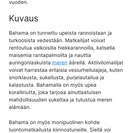
vuoden.
Kuvaus
Bahama on tunnettu upeista rannoistaan ja
turkoosista vedestään. Matkailijat voivat
rentoutua valkoisilla hiekkarannoilla, katsella
maisemia rantapalmoilta ja nauttia
auringonlaskuista
meren
äärellä. Aktiivilomailijat
voivat harrastaa erilaisia vesiurheilulajeja, kuten
snorklausta, sukellusta, purjelautailua ja
kalastusta. Bahamalla on myös upea
koralliriutta, joka tarjoaa ainutlaatuisen
mahdollisuuden sukeltaa ja tutustua meren
elämään.
Bahama on myös monipuolinen kohde
luontomatkailusta kiinnostuneille. Siellä voi