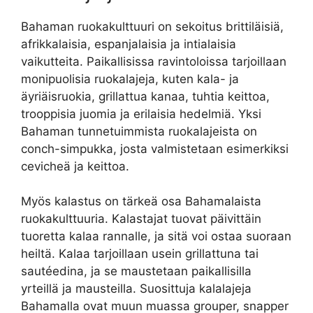
Bahaman ruokakulttuuri on sekoitus brittiläisiä,
afrikkalaisia, espanjalaisia ja intialaisia
vaikutteita. Paikallisissa ravintoloissa tarjoillaan
monipuolisia ruokalajeja, kuten kala- ja
äyriäisruokia, grillattua kanaa, tuhtia keittoa,
trooppisia juomia ja erilaisia hedelmiä. Yksi
Bahaman tunnetuimmista ruokalajeista on
conch-simpukka, josta valmistetaan esimerkiksi
cevicheä ja keittoa.
Myös kalastus on tärkeä osa Bahamalaista
ruokakulttuuria. Kalastajat tuovat päivittäin
tuoretta kalaa rannalle, ja sitä voi ostaa suoraan
heiltä. Kalaa tarjoillaan usein grillattuna tai
sautéedina, ja se maustetaan paikallisilla
yrteillä ja mausteilla. Suosittuja kalalajeja
Bahamalla ovat muun muassa grouper, snapper