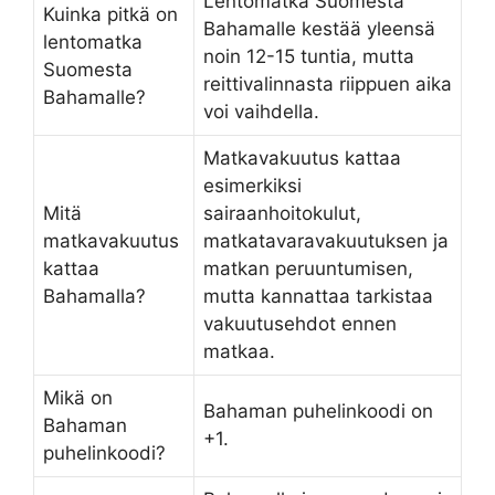
Lentomatka Suomesta
Kuinka pitkä on
Bahamalle kestää yleensä
lentomatka
noin 12-15 tuntia, mutta
Suomesta
reittivalinnasta riippuen aika
Bahamalle?
voi vaihdella.
Matkavakuutus kattaa
esimerkiksi
Mitä
sairaanhoitokulut,
matkavakuutus
matkatavaravakuutuksen ja
kattaa
matkan peruuntumisen,
Bahamalla?
mutta kannattaa tarkistaa
vakuutusehdot ennen
matkaa.
Mikä on
Bahaman puhelinkoodi on
Bahaman
+1.
puhelinkoodi?