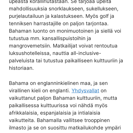
upeasta koralliriutastaan. Se tarjoaa upeita
mahdollisuuksia snorklaukseen, sukellukseen,
purjelautailuun ja kalastukseen. Myös golf ja
tenniksen harrastajille on paljon tarjontaa.
Bahaman luonto on monimuotoinen ja siellä voi
tutustua mm. kansallispuistoihin ja
mangrovemetsiin. Matkailijat voivat rentoutua
luksushotelleissa, nauttia all-inclusive-
palveluista tai tutustua paikalliseen kulttuuriin ja
historiaan.
Bahama on englanninkielinen maa, ja sen
virallinen kieli on englanti.
Yhdysvallat
on
vaikuttanut paljon Bahaman kulttuuriin, mutta
paikallisessa kulttuurissa voi nähdä myös
afrikkalaisia, espanjalaisia ja intialaisia
vaikutteita. Bahamalla vallitsee trooppinen
ilmasto ja se on suosittu matkailukohde ympäri