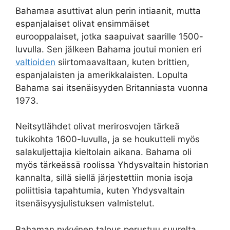
Bahamaa asuttivat alun perin intiaanit, mutta
espanjalaiset olivat ensimmäiset
eurooppalaiset, jotka saapuivat saarille 1500-
luvulla. Sen jälkeen Bahama joutui monien eri
valtioiden
siirtomaavaltaan, kuten brittien,
espanjalaisten ja amerikkalaisten. Lopulta
Bahama sai itsenäisyyden Britanniasta vuonna
1973.
Neitsytlähdet olivat merirosvojen tärkeä
tukikohta 1600-luvulla, ja se houkutteli myös
salakuljettajia kieltolain aikana. Bahama oli
myös tärkeässä roolissa Yhdysvaltain historian
kannalta, sillä siellä järjestettiin monia isoja
poliittisia tapahtumia, kuten Yhdysvaltain
itsenäisyysjulistuksen valmistelut.
Bahaman nykyinen talous perustuu suurelta