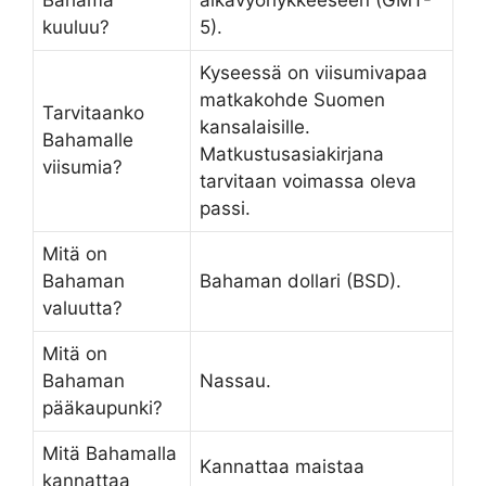
Bahama
aikavyöhykkeeseen (GMT-
kuuluu?
5).
Kyseessä on viisumivapaa
matkakohde Suomen
Tarvitaanko
kansalaisille.
Bahamalle
Matkustusasiakirjana
viisumia?
tarvitaan voimassa oleva
passi.
Mitä on
Bahaman
Bahaman dollari (BSD).
valuutta?
Mitä on
Bahaman
Nassau.
pääkaupunki?
Mitä Bahamalla
Kannattaa maistaa
kannattaa