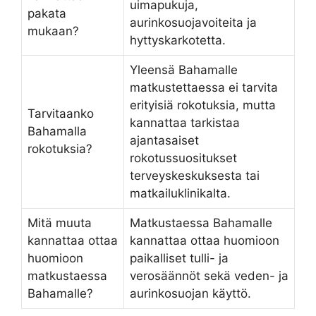
uimapukuja,
pakata
aurinkosuojavoiteita ja
mukaan?
hyttyskarkotetta.
Yleensä Bahamalle
matkustettaessa ei tarvita
erityisiä rokotuksia, mutta
Tarvitaanko
kannattaa tarkistaa
Bahamalla
ajantasaiset
rokotuksia?
rokotussuositukset
terveyskeskuksesta tai
matkailuklinikalta.
Mitä muuta
Matkustaessa Bahamalle
kannattaa ottaa
kannattaa ottaa huomioon
huomioon
paikalliset tulli- ja
matkustaessa
verosäännöt sekä veden- ja
Bahamalle?
aurinkosuojan käyttö.