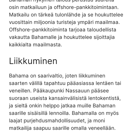
osin matkailuun ja offshore-pankkitoimintaan.
Matkailu on tärkeä tulonlähde ja se houkuttelee
vuosittain miljoonia turisteja ympäri maailmaa.
Offshore-pankkitoiminta tarjoaa taloudellista
vakautta Bahamalle ja houkuttelee sijoittajia
kaikkialta maailmasta.
Liikkuminen
Bahama on saarivaltio, joten liikkuminen
saarten välillä tapahtuu pääasiassa lentäen tai
veneillen. Pääkaupunki Nassauun pääsee
suoraan useista kansainvälisistä lentokentistä,
ja sieltä onkin helppo jatkaa muille Bahaman
saarille sisäisillä lennoilla. Bahamalla on myös
laajat purjehdusmahdollisuudet, ja moni
matkailija saapuu saarille omalla veneellään.