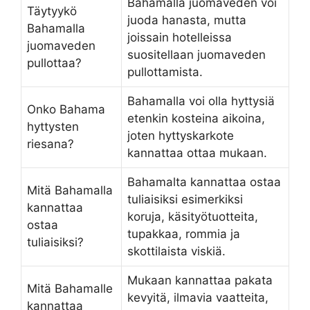
Bahamalla juomaveden voi
Täytyykö
juoda hanasta, mutta
Bahamalla
joissain hotelleissa
juomaveden
suositellaan juomaveden
pullottaa?
pullottamista.
Bahamalla voi olla hyttysiä
Onko Bahama
etenkin kosteina aikoina,
hyttysten
joten hyttyskarkote
riesana?
kannattaa ottaa mukaan.
Bahamalta kannattaa ostaa
Mitä Bahamalla
tuliaisiksi esimerkiksi
kannattaa
koruja, käsityötuotteita,
ostaa
tupakkaa, rommia ja
tuliaisiksi?
skottilaista viskiä.
Mukaan kannattaa pakata
Mitä Bahamalle
kevyitä, ilmavia vaatteita,
kannattaa