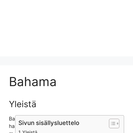
Bahama
Yleistä
Ba
Sivun sisällysluettelo
ha
Yleistä