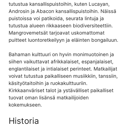
tutustua kansallispuistoihin, kuten Lucayan,
Androsin ja Abacon kansallispuistoihin. Näissä
puistoissa voi patikoida, seurata lintuja ja
tutustua alueen rikkaaseen biodiversiteettiin.
Mangrovemetsät tarjoavat uskomattomat
puitteet luontoretkeilyyn ja eläinten bongailuun.
Bahaman kulttuuri on hyvin monimuotoinen ja
siihen vaikuttavat afrikkalaiset, espanjalaiset,
englantilaiset ja intialaiset perinteet. Matkailijat
voivat tutustua paikalliseen musiikkiin, tanssiin,
käsityötaitoihin ja ruokakulttuuriin.
Kirkkaanväriset talot ja ystävälliset paikalliset
tuovat oman lisänsä matkailijoiden
kokemukseen.
Historia