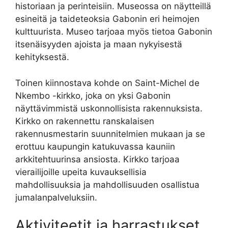
historiaan ja perinteisiin. Museossa on näytteillä
esineitä ja taideteoksia Gabonin eri heimojen
kulttuurista. Museo tarjoaa myös tietoa Gabonin
itsenäisyyden ajoista ja maan nykyisestä
kehityksestä.
Toinen kiinnostava kohde on Saint-Michel de
Nkembo -kirkko, joka on yksi Gabonin
näyttävimmistä uskonnollisista rakennuksista.
Kirkko on rakennettu ranskalaisen
rakennusmestarin suunnitelmien mukaan ja se
erottuu kaupungin katukuvassa kauniin
arkkitehtuurinsa ansiosta. Kirkko tarjoaa
vierailijoille upeita kuvauksellisia
mahdollisuuksia ja mahdollisuuden osallistua
jumalanpalveluksiin.
Aktiviteetit ja harrastukset