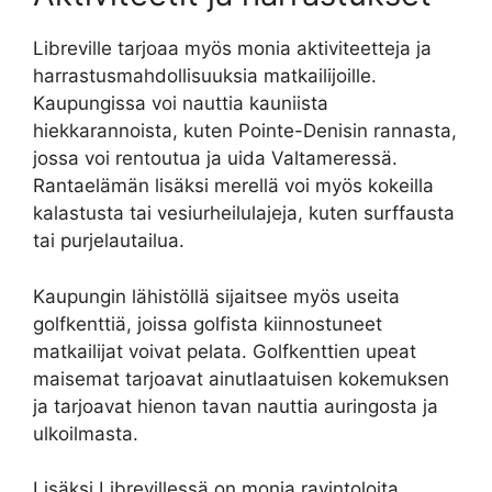
Libreville tarjoaa myös monia aktiviteetteja ja
harrastusmahdollisuuksia matkailijoille.
Kaupungissa voi nauttia kauniista
hiekkarannoista, kuten Pointe-Denisin rannasta,
jossa voi rentoutua ja uida Valtameressä.
Rantaelämän lisäksi merellä voi myös kokeilla
kalastusta tai vesiurheilulajeja, kuten surffausta
tai purjelautailua.
Kaupungin lähistöllä sijaitsee myös useita
golfkenttiä, joissa golfista kiinnostuneet
matkailijat voivat pelata. Golfkenttien upeat
maisemat tarjoavat ainutlaatuisen kokemuksen
ja tarjoavat hienon tavan nauttia auringosta ja
ulkoilmasta.
Lisäksi Librevillessä on monia ravintoloita,