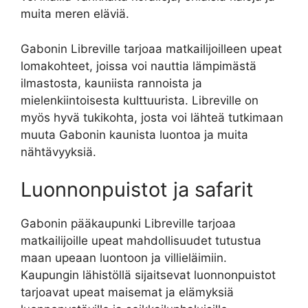
muita meren eläviä.
Gabonin Libreville tarjoaa matkailijoilleen upeat
lomakohteet, joissa voi nauttia lämpimästä
ilmastosta, kauniista rannoista ja
mielenkiintoisesta kulttuurista. Libreville on
myös hyvä tukikohta, josta voi lähteä tutkimaan
muuta Gabonin kaunista luontoa ja muita
nähtävyyksiä.
Luonnonpuistot ja safarit
Gabonin pääkaupunki Libreville tarjoaa
matkailijoille upeat mahdollisuudet tutustua
maan upeaan luontoon ja villieläimiin.
Kaupungin lähistöllä sijaitsevat luonnonpuistot
tarjoavat upeat maisemat ja elämyksiä