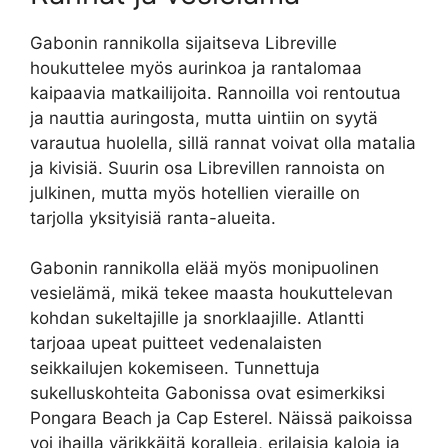
Gabonin rannikolla sijaitseva Libreville
houkuttelee myös aurinkoa ja rantalomaa
kaipaavia matkailijoita. Rannoilla voi rentoutua
ja nauttia auringosta, mutta uintiin on syytä
varautua huolella, sillä rannat voivat olla matalia
ja kivisiä. Suurin osa Librevillen rannoista on
julkinen, mutta myös hotellien vieraille on
tarjolla yksityisiä ranta-alueita.
Gabonin rannikolla elää myös monipuolinen
vesielämä, mikä tekee maasta houkuttelevan
kohdan sukeltajille ja snorklaajille. Atlantti
tarjoaa upeat puitteet vedenalaisten
seikkailujen kokemiseen. Tunnettuja
sukelluskohteita Gabonissa ovat esimerkiksi
Pongara Beach ja Cap Esterel. Näissä paikoissa
voi ihailla värikkäitä koralleja, erilaisia kaloja ja