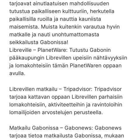
tarjoavat ainutlaatuisen mahdollisuuden
tutustua paikalliseen kulttuuriin, herkutella
paikallisilla ruoilla ja nauttia kauniista
maisemista. Muista kuitenkin varautua hyvin
matkalle ja nauti unohtumattomasta
seikkailusta Gabonissa!
Libreville – PlanetWare: Tutustu Gabonin
pääkaupungin Librevillen upeisiin nähtävyyksiin
ja lomakohteisiin tämän PlanetWaren oppaan
avulla.
Librevillen matkailu – Tripadvisor: Tripadvisor
tarjoaa kattavan oppaan Librevillen parhaisiin
lomakohteisiin, aktiviteetteihin ja ravintoloihin
lomailijoiden arvostelujen perusteella.
Matkailu Gabonissa – Gabonews: Gabonews
tarjoaa tietoa matkailusta Gabonissa, mukaan