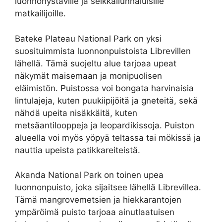
luonnonystäville ja seikkailunhaluisille
matkailijoille.
Bateke Plateau National Park on yksi
suosituimmista luonnonpuistoista Librevillen
lähellä. Tämä suojeltu alue tarjoaa upeat
näkymät maisemaan ja monipuolisen
eläimistön. Puistossa voi bongata harvinaisia
lintulajeja, kuten puukiipijöitä ja gneteitä, sekä
nähdä upeita nisäkkäitä, kuten
metsäantilooppeja ja leopardikissoja. Puiston
alueella voi myös yöpyä teltassa tai mökissä ja
nauttia upeista patikkareiteistä.
Akanda National Park on toinen upea
luonnonpuisto, joka sijaitsee lähellä Librevillea.
Tämä mangrovemetsien ja hiekkarantojen
ympäröimä puisto tarjoaa ainutlaatuisen