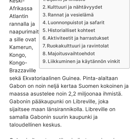
Keski-
Kulttuuri ja nähtävyydet
Afrikassa
Rannat ja vesielämä
Atlantin
Luonnonpuistot ja safarit
rannalla ja
Historialliset kohteet
naapurimait
Aktiviteetit ja harrastukset
a sille ovat
Ruokakulttuuri ja ravintolat
Kamerun,
Majoitusvaihtoehdot
Kongo,
Liikkuminen ja käytännön vinkit
Kongo-
Brazzaville
sekä Ekvatoriaalinen Guinea. Pinta-alaltaan
Gabon on noin neljä kertaa Suomen kokoinen ja
maassa asustelee noin 2,2 miljoonaa ihmistä.
Gabonin pääkaupunki on Libreville, joka
sijaitsee maan länsirannikolla. Libreville on
samalla Gabonin suurin kaupunki ja
taloudellinen keskus.