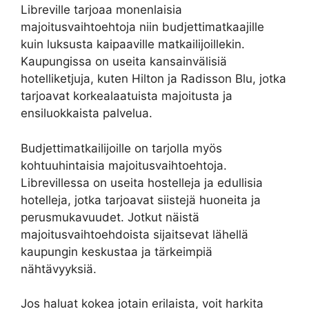
Libreville tarjoaa monenlaisia
majoitusvaihtoehtoja niin budjettimatkaajille
kuin luksusta kaipaaville matkailijoillekin.
Kaupungissa on useita kansainvälisiä
hotelliketjuja, kuten Hilton ja Radisson Blu, jotka
tarjoavat korkealaatuista majoitusta ja
ensiluokkaista palvelua.
Budjettimatkailijoille on tarjolla myös
kohtuuhintaisia ​​majoitusvaihtoehtoja.
Librevillessa on useita hostelleja ja edullisia
hotelleja, jotka tarjoavat siistejä huoneita ja
perusmukavuudet. Jotkut näistä
majoitusvaihtoehdoista sijaitsevat lähellä
kaupungin keskustaa ja tärkeimpiä
nähtävyyksiä.
Jos haluat kokea jotain erilaista, voit harkita