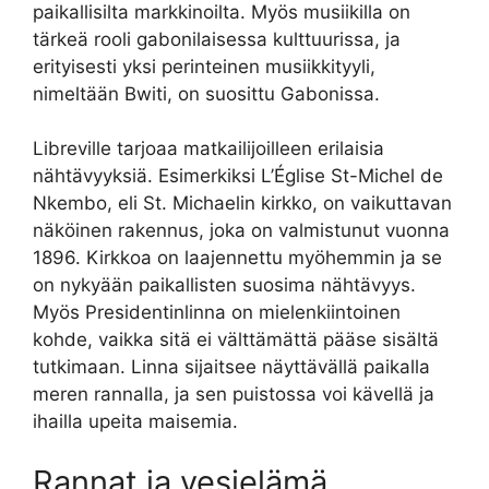
paikallisilta markkinoilta. Myös musiikilla on
tärkeä rooli gabonilaisessa kulttuurissa, ja
erityisesti yksi perinteinen musiikkityyli,
nimeltään Bwiti, on suosittu Gabonissa.
Libreville tarjoaa matkailijoilleen erilaisia
nähtävyyksiä. Esimerkiksi L’Église St-Michel de
Nkembo, eli St. Michaelin kirkko, on vaikuttavan
näköinen rakennus, joka on valmistunut vuonna
1896. Kirkkoa on laajennettu myöhemmin ja se
on nykyään paikallisten suosima nähtävyys.
Myös Presidentinlinna on mielenkiintoinen
kohde, vaikka sitä ei välttämättä pääse sisältä
tutkimaan. Linna sijaitsee näyttävällä paikalla
meren rannalla, ja sen puistossa voi kävellä ja
ihailla upeita maisemia.
Rannat ja vesielämä