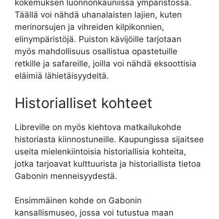
kokemuksen luonnonkauniissa ympäristössä.
Täällä voi nähdä uhanalaisten lajien, kuten
merinorsujen ja vihreiden kilpikonnien,
elinympäristöjä. Puiston kävijöille tarjotaan
myös mahdollisuus osallistua opastetuille
retkille ja safareille, joilla voi nähdä eksoottisia
eläimiä lähietäisyydeltä.
Historialliset kohteet
Libreville on myös kiehtova matkailukohde
historiasta kiinnostuneille. Kaupungissa sijaitsee
useita mielenkiintoisia historiallisia kohteita,
jotka tarjoavat kulttuurista ja historiallista tietoa
Gabonin menneisyydestä.
Ensimmäinen kohde on Gabonin
kansallismuseo, jossa voi tutustua maan