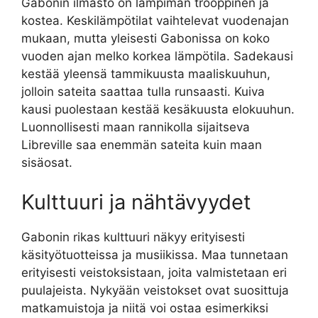
Gabonin ilmasto on lämpimän trooppinen ja
kostea. Keskilämpötilat vaihtelevat vuodenajan
mukaan, mutta yleisesti Gabonissa on koko
vuoden ajan melko korkea lämpötila. Sadekausi
kestää yleensä tammikuusta maaliskuuhun,
jolloin sateita saattaa tulla runsaasti. Kuiva
kausi puolestaan kestää kesäkuusta elokuuhun.
Luonnollisesti maan rannikolla sijaitseva
Libreville saa enemmän sateita kuin maan
sisäosat.
Kulttuuri ja nähtävyydet
Gabonin rikas kulttuuri näkyy erityisesti
käsityötuotteissa ja musiikissa. Maa tunnetaan
erityisesti veistoksistaan, joita valmistetaan eri
puulajeista. Nykyään veistokset ovat suosittuja
matkamuistoja ja niitä voi ostaa esimerkiksi