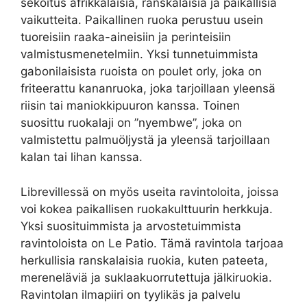
sekoitus afrikkalaisia, ranskalaisia ja paikallisia
vaikutteita. Paikallinen ruoka perustuu usein
tuoreisiin raaka-aineisiin ja perinteisiin
valmistusmenetelmiin. Yksi tunnetuimmista
gabonilaisista ruoista on poulet orly, joka on
friteerattu kananruoka, joka tarjoillaan yleensä
riisin tai maniokkipuuron kanssa. Toinen
suosittu ruokalaji on ”nyembwe”, joka on
valmistettu palmuöljystä ja yleensä tarjoillaan
kalan tai lihan kanssa.
Librevillessä on myös useita ravintoloita, joissa
voi kokea paikallisen ruokakulttuurin herkkuja.
Yksi suosituimmista ja arvostetuimmista
ravintoloista on Le Patio. Tämä ravintola tarjoaa
herkullisia ranskalaisia ​​ruokia, kuten pateeta,
mereneläviä ja suklaakuorrutettuja jälkiruokia.
Ravintolan ilmapiiri on tyylikäs ja palvelu