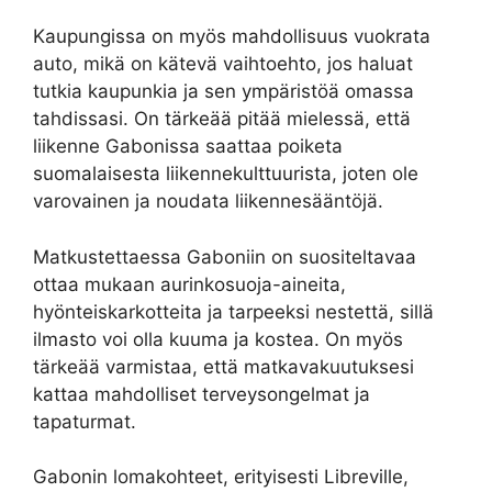
Kaupungissa on myös mahdollisuus vuokrata
auto, mikä on kätevä vaihtoehto, jos haluat
tutkia kaupunkia ja sen ympäristöä omassa
tahdissasi. On tärkeää pitää mielessä, että
liikenne Gabonissa saattaa poiketa
suomalaisesta liikennekulttuurista, joten ole
varovainen ja noudata liikennesääntöjä.
Matkustettaessa Gaboniin on suositeltavaa
ottaa mukaan aurinkosuoja-aineita,
hyönteiskarkotteita ja tarpeeksi nestettä, sillä
ilmasto voi olla kuuma ja kostea. On myös
tärkeää varmistaa, että matkavakuutuksesi
kattaa mahdolliset terveysongelmat ja
tapaturmat.
Gabonin lomakohteet, erityisesti Libreville,