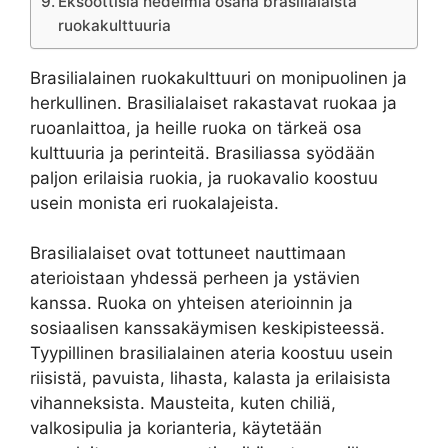
Eksoottisia hedelmiä osana brasilialaista
ruokakulttuuria
Brasilialainen ruokakulttuuri on monipuolinen ja
herkullinen. Brasilialaiset rakastavat ruokaa ja
ruoanlaittoa, ja heille ruoka on tärkeä osa
kulttuuria ja perinteitä. Brasiliassa syödään
paljon erilaisia ruokia, ja ruokavalio koostuu
usein monista eri ruokalajeista.
Brasilialaiset ovat tottuneet nauttimaan
aterioistaan yhdessä perheen ja ystävien
kanssa. Ruoka on yhteisen aterioinnin ja
sosiaalisen kanssakäymisen keskipisteessä.
Tyypillinen brasilialainen ateria koostuu usein
riisistä, pavuista, lihasta, kalasta ja erilaisista
vihanneksista. Mausteita, kuten chiliä,
valkosipulia ja korianteria, käytetään