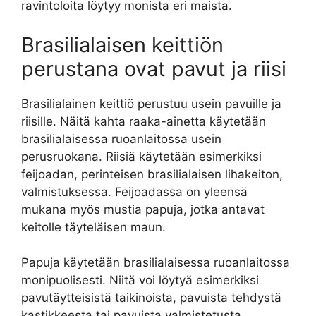
ravintoloita löytyy monista eri maista.
Brasilialaisen keittiön
perustana ovat pavut ja riisi
Brasilialainen keittiö perustuu usein pavuille ja
riisille. Näitä kahta raaka-ainetta käytetään
brasilialaisessa ruoanlaitossa usein
perusruokana. Riisiä käytetään esimerkiksi
feijoadan, perinteisen brasilialaisen lihakeiton,
valmistuksessa. Feijoadassa on yleensä
mukana myös mustia papuja, jotka antavat
keitolle täyteläisen maun.
Papuja käytetään brasilialaisessa ruoanlaitossa
monipuolisesti. Niitä voi löytyä esimerkiksi
pavutäytteisistä taikinoista, pavuista tehdystä
kastikkeesta tai pavuista valmistetusta