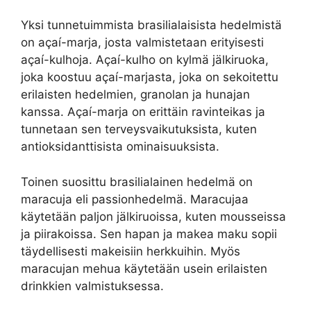
Yksi tunnetuimmista brasilialaisista hedelmistä
on açaí-marja, josta valmistetaan erityisesti
açaí-kulhoja. Açaí-kulho on kylmä jälkiruoka,
joka koostuu açaí-marjasta, joka on sekoitettu
erilaisten hedelmien, granolan ja hunajan
kanssa. Açaí-marja on erittäin ravinteikas ja
tunnetaan sen terveysvaikutuksista, kuten
antioksidanttisista ominaisuuksista.
Toinen suosittu brasilialainen hedelmä on
maracuja eli passionhedelmä. Maracujaa
käytetään paljon jälkiruoissa, kuten mousseissa
ja piirakoissa. Sen hapan ja makea maku sopii
täydellisesti makeisiin herkkuihin. Myös
maracujan mehua käytetään usein erilaisten
drinkkien valmistuksessa.