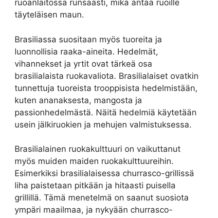
ruoanlaitossa runsaasti, mikä antaa ruoille
täyteläisen maun.
Brasiliassa suositaan myös tuoreita ja
luonnollisia raaka-aineita. Hedelmät,
vihannekset ja yrtit ovat tärkeä osa
brasilialaista ruokavaliota. Brasilialaiset ovatkin
tunnettuja tuoreista trooppisista hedelmistään,
kuten ananaksesta, mangosta ja
passionhedelmästä. Näitä hedelmiä käytetään
usein jälkiruokien ja mehujen valmistuksessa.
Brasilialainen ruokakulttuuri on vaikuttanut
myös muiden maiden ruokakulttuureihin.
Esimerkiksi brasilialaisessa churrasco-grillissä
liha paistetaan pitkään ja hitaasti puisella
grillillä. Tämä menetelmä on saanut suosiota
ympäri maailmaa, ja nykyään churrasco-