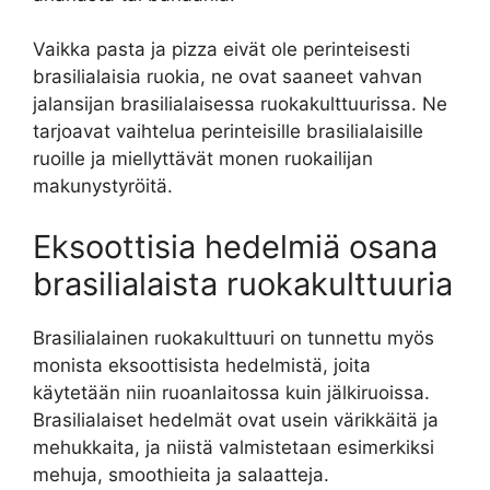
Vaikka pasta ja pizza eivät ole perinteisesti
brasilialaisia ruokia, ne ovat saaneet vahvan
jalansijan brasilialaisessa ruokakulttuurissa. Ne
tarjoavat vaihtelua perinteisille brasilialaisille
ruoille ja miellyttävät monen ruokailijan
makunystyröitä.
Eksoottisia hedelmiä osana
brasilialaista ruokakulttuuria
Brasilialainen ruokakulttuuri on tunnettu myös
monista eksoottisista hedelmistä, joita
käytetään niin ruoanlaitossa kuin jälkiruoissa.
Brasilialaiset hedelmät ovat usein värikkäitä ja
mehukkaita, ja niistä valmistetaan esimerkiksi
mehuja, smoothieita ja salaatteja.