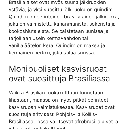
Brasilialaiset ovat myös suuria jälkiruokien
ystäviä, ja yksi suosittu jälkiruoka on quindim.
Quindim on perinteinen brasilialainen jälkiruoka,
joka on valmistettu kananmunista, sokerista ja
kookoshiutaleista. Se paistetaan uunissa ja
tarjoillaan usein kermavaahdon tai
vaniljajäätelön kera. Quindim on makea ja
kermainen herkku, joka sulaa suussa.
Monipuoliset kasvisruoat
ovat suosittuja Brasiliassa
Vaikka Brasilian ruokakulttuuri tunnetaan
lihastaan, maassa on myös pitkät perinteet
kasvisruoan valmistuksessa. Kasvisruoat ovat
suosittuja erityisesti Pohjois- ja Koillis-
Brasiliassa, jossa vallitsevat afrobrasilialaiset ja
intialaiset ruokakulttuurit.