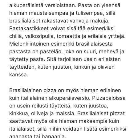
alkuperäisistä versioistaan. Pasta on yleensä
hieman mausteisempaa ja tulisempaa, sillä
brasilialaiset rakastavat vahvoja makuja.
Pastakastikkeet voivat sisältää esimerkiksi
chiliä, valkosipulia, tomaattia ja erilaisia yrttejä.
Mielenkiintoinen esimerkki brasilialaisesta
pastasta on pastelão, joka on suuri, mehevä ja
täytetty pasta. Sitä tarjoillaan usein erilaisten
täytteiden, kuten juuston, kinkun ja oliivien
kanssa.
Brasilialainen pizza on myös hieman erilainen
kuin italialainen alkuperäisversio. Pizzapaloissa
on usein reilusti täytteitä, kuten juustoa,
kinkkua, oliiveja ja maissia. Brasilialaiset pizzat
saattavat myös olla hieman makeampia kuin
italialaiset, sillä niihin voidaan lisätä esimerkiksi
ananasta tai banaania.