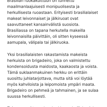
Brasilian ruokakulttuuri on tunnettu
maailmanlaajuisesti monipuolisesta ja
herkullisesta ruoastaan. Erityisesti brasilialaiset
makeat leivonnaiset ja jälkiruoat ovat
saavuttaneet kansainvälistä suosiota.
Brasiliassa on tapana herkutella makeilla
leivonnaisilla päivittäin, oli sitten kyseessä
aamupala, välipala tai jälkiruoka.
Yksi brasilialaisten rakastamista makeista
herkuista on brigadeiro, joka on valmistettu
kondensoidusta maidosta, kaakaosta ja voista.
Tämä suklaanmakuinen herkku on erittäin
suosittu juhlatarjottava, mutta sitä voi löytää
myös kahviloista ja leipomoista ympäri maata.
Brigadeiro on pehmeä ja tahmainen, ja se sulaa
suussa herkullisesti.