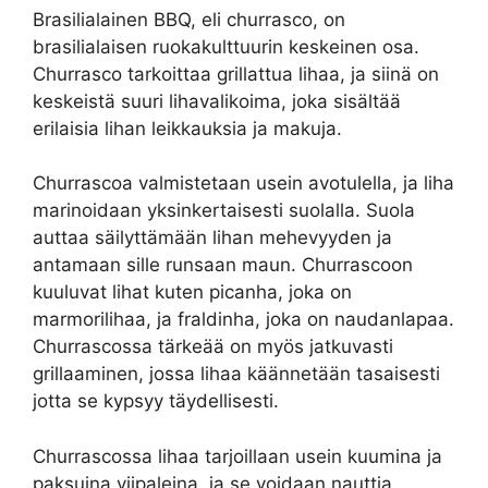
Brasilialainen BBQ, eli churrasco, on
brasilialaisen ruokakulttuurin keskeinen osa.
Churrasco tarkoittaa grillattua lihaa, ja siinä on
keskeistä suuri lihavalikoima, joka sisältää
erilaisia lihan leikkauksia ja makuja.
Churrascoa valmistetaan usein avotulella, ja liha
marinoidaan yksinkertaisesti suolalla. Suola
auttaa säilyttämään lihan mehevyyden ja
antamaan sille runsaan maun. Churrascoon
kuuluvat lihat kuten picanha, joka on
marmorilihaa, ja fraldinha, joka on naudanlapaa.
Churrascossa tärkeää on myös jatkuvasti
grillaaminen, jossa lihaa käännetään tasaisesti
jotta se kypsyy täydellisesti.
Churrascossa lihaa tarjoillaan usein kuumina ja
paksuina viipaleina, ja se voidaan nauttia