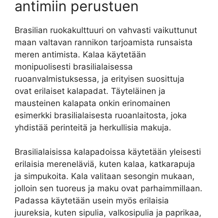
antimiin perustuen
Brasilian ruokakulttuuri on vahvasti vaikuttunut
maan valtavan rannikon tarjoamista runsaista
meren antimista. Kalaa käytetään
monipuolisesti brasilialaisessa
ruoanvalmistuksessa, ja erityisen suosittuja
ovat erilaiset kalapadat. Täyteläinen ja
mausteinen kalapata onkin erinomainen
esimerkki brasilialaisesta ruoanlaitosta, joka
yhdistää perinteitä ja herkullisia makuja.
Brasilialaisissa kalapadoissa käytetään yleisesti
erilaisia mereneläviä, kuten kalaa, katkarapuja
ja simpukoita. Kala valitaan sesongin mukaan,
jolloin sen tuoreus ja maku ovat parhaimmillaan.
Padassa käytetään usein myös erilaisia
juureksia, kuten sipulia, valkosipulia ja paprikaa,