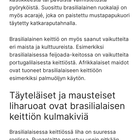
pyöryköistä. Suosittu brasilialainen ruokalaji on
myös acarajé, joka on paistettu mustapapukuori
täytetty katkaraputahnalla.
Brasilialainen keittiö on myös saanut vaikutteita
eri maista ja kulttuureista. Esimerkiksi
brasilialaisessa feijoada-keitossa on vaikutteita
portugalilaisesta keittiöstä. Afrikkalaiset maidot
ovat tuoneet brasilialaiseen keittiöön
esimerkiksi palmuöljyn käytön.
Täyteläiset ja mausteiset
liharuoat ovat brasilialaisen
keittiön kulmakiviä
Brasilialaisessa keittiössä liha on suuressa
roolissa. Ruoanlaitto perustuu usein pitkään