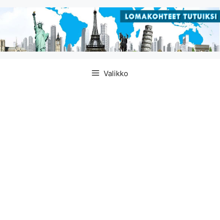
Siirry
Valikko
sisältöön