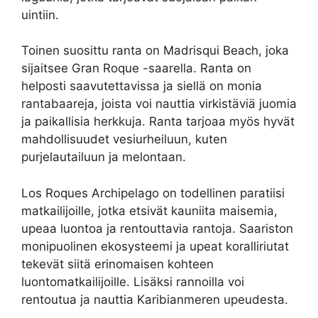
uintiin.
Toinen suosittu ranta on Madrisqui Beach, joka
sijaitsee Gran Roque -saarella. Ranta on
helposti saavutettavissa ja siellä on monia
rantabaareja, joista voi nauttia virkistäviä juomia
ja paikallisia herkkuja. Ranta tarjoaa myös hyvät
mahdollisuudet vesiurheiluun, kuten
purjelautailuun ja melontaan.
Los Roques Archipelago on todellinen paratiisi
matkailijoille, jotka etsivät kauniita maisemia,
upeaa luontoa ja rentouttavia rantoja. Saariston
monipuolinen ekosysteemi ja upeat koralliriutat
tekevät siitä erinomaisen kohteen
luontomatkailijoille. Lisäksi rannoilla voi
rentoutua ja nauttia Karibianmeren upeudesta.