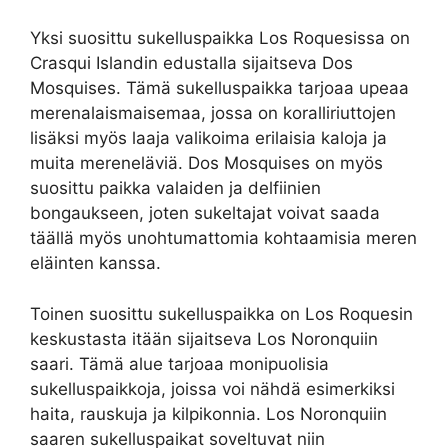
Yksi suosittu sukelluspaikka Los Roquesissa on
Crasqui Islandin edustalla sijaitseva Dos
Mosquises. Tämä sukelluspaikka tarjoaa upeaa
merenalaismaisemaa, jossa on koralliriuttojen
lisäksi myös laaja valikoima erilaisia kaloja ja
muita mereneläviä. Dos Mosquises on myös
suosittu paikka valaiden ja delfiinien
bongaukseen, joten sukeltajat voivat saada
täällä myös unohtumattomia kohtaamisia meren
eläinten kanssa.
Toinen suosittu sukelluspaikka on Los Roquesin
keskustasta itään sijaitseva Los Noronquiin
saari. Tämä alue tarjoaa monipuolisia
sukelluspaikkoja, joissa voi nähdä esimerkiksi
haita, rauskuja ja kilpikonnia. Los Noronquiin
saaren sukelluspaikat soveltuvat niin