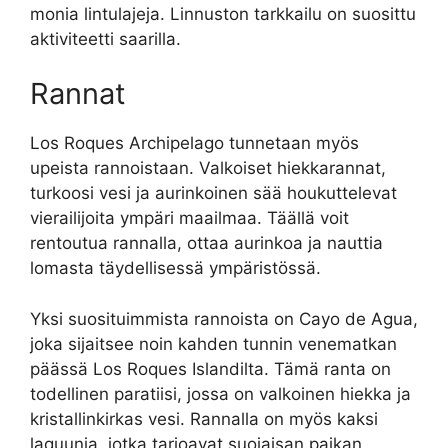
monia lintulajeja. Linnuston tarkkailu on suosittu
aktiviteetti saarilla.
Rannat
Los Roques Archipelago tunnetaan myös
upeista rannoistaan. Valkoiset hiekkarannat,
turkoosi vesi ja aurinkoinen sää houkuttelevat
vierailijoita ympäri maailmaa. Täällä voit
rentoutua rannalla, ottaa aurinkoa ja nauttia
lomasta täydellisessä ympäristössä.
Yksi suosituimmista rannoista on Cayo de Agua,
joka sijaitsee noin kahden tunnin venematkan
päässä Los Roques Islandilta. Tämä ranta on
todellinen paratiisi, jossa on valkoinen hiekka ja
kristallinkirkas vesi. Rannalla on myös kaksi
laguunia, jotka tarjoavat suojaisan paikan