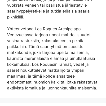
vuokrata veneen tai osallistua järjestetylle
saarihyppelyretkelle ja tutkia erilaisia saaria
piknikillä.
Yhteenvetona Los Roques Archipelago
Venezuelassa tarjoaa upeat mahdollisuudet
vesiharrastuksiin, kalastukseen ja piknik-
paikkoihin. Tämä saariryhmä on suosittu
matkakohde, joka tarjoaa upeita maisemia,
kaunista merenalaista elämää ja ainutlaatuisia
kokemuksia. Los Roquesin rannat, vedet ja
saaret houkuttelevat matkailijoita ympäri
maailmaa, ja tämä kohde ansaitsee
ehdottomasti huomion kaikilta, jotka rakastavat
aktiivista lomailua ja luonnonkauniita maisemia.