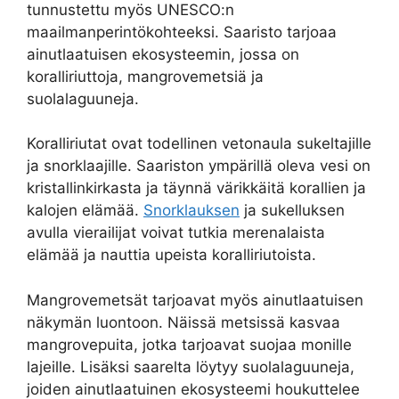
tunnustettu myös UNESCO:n
maailmanperintökohteeksi. Saaristo tarjoaa
ainutlaatuisen ekosysteemin, jossa on
koralliriuttoja, mangrovemetsiä ja
suolalaguuneja.
Koralliriutat ovat todellinen vetonaula sukeltajille
ja snorklaajille. Saariston ympärillä oleva vesi on
kristallinkirkasta ja täynnä värikkäitä korallien ja
kalojen elämää.
Snorklauksen
ja sukelluksen
avulla vierailijat voivat tutkia merenalaista
elämää ja nauttia upeista koralliriutoista.
Mangrovemetsät tarjoavat myös ainutlaatuisen
näkymän luontoon. Näissä metsissä kasvaa
mangrovepuita, jotka tarjoavat suojaa monille
lajeille. Lisäksi saarelta löytyy suolalaguuneja,
joiden ainutlaatuinen ekosysteemi houkuttelee