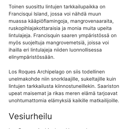
Toinen suosittu lintujen tarkkailupaikka on
Francisqui Island, jossa voi nähdä muun
muassa kääpiöflamingoja, mangrovenaaraita,
ruskopihlajakottaraisia ja monia muita upeita
lintulajeja. Francisquin saaren ympäristössä on
myös suojeltuja mangrovemetsiä, joissa voi
ihailla eri lintulajeja niiden luonnollisessa
elinympäristössään.
Los Roques Archipelago on siis todellinen
unelmakohde niin snorklaajille, sukeltajille kuin
lintujen tarkkailusta kiinnostuneillekin. Saariston
upeat maisemat ja rikas meren elämä tarjoavat
unohtumattomia elämyksiä kaikille matkailijoille.
Vesiurheilu