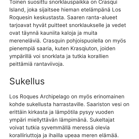
Toinen suosittu snorklauspaikka on Crasqui
Island, joka sijaitsee hieman etelämpänä Los
Roquesin keskustasta. Saaren ranta-alueet
tarjoavat hyvät puitteet snorklaukselle ja vedet
ovat täynnä kauniita kaloja ja muita
mereneläviä. Crasquin pohjoispuolella on myös
pienempiä saaria, kuten Krasqiuton, joiden
ympärillä voi snorklata ja tutkia korallien
peittämiä rantaviivoja.
Sukellus
Los Roques Archipelago on myös erinomainen
kohde sukellusta harrastaville. Saariston vesi on
erittäin kirkasta ja lämpötila pysyy vuoden
ympäri miellyttävän lämpimänä. Sukeltajat
voivat tutkia syvemmällä meressä olevia
koralliriuttoja ja ihailla upeaa meren elämää.