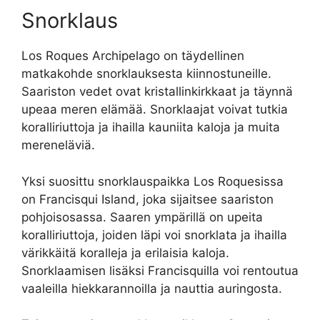
Snorklaus
Los Roques Archipelago on täydellinen
matkakohde snorklauksesta kiinnostuneille.
Saariston vedet ovat kristallinkirkkaat ja täynnä
upeaa meren elämää. Snorklaajat voivat tutkia
koralliriuttoja ja ihailla kauniita kaloja ja muita
mereneläviä.
Yksi suosittu snorklauspaikka Los Roquesissa
on Francisqui Island, joka sijaitsee saariston
pohjoisosassa. Saaren ympärillä on upeita
koralliriuttoja, joiden läpi voi snorklata ja ihailla
värikkäitä koralleja ja erilaisia kaloja.
Snorklaamisen lisäksi Francisquilla voi rentoutua
vaaleilla hiekkarannoilla ja nauttia auringosta.