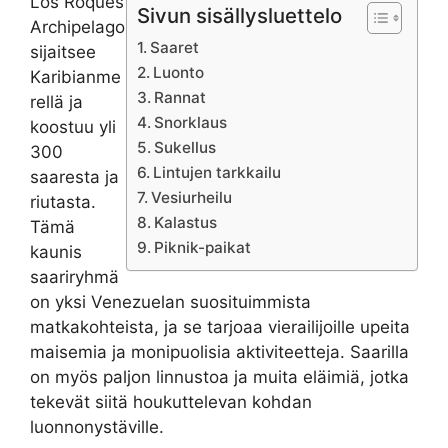
Los Roques
Sivun sisällysluettelo
Archipelago
Saaret
sijaitsee
Luonto
Karibianme
Rannat
rellä ja
Snorklaus
koostuu yli
Sukellus
300
Lintujen tarkkailu
saaresta ja
Vesiurheilu
riutasta.
Kalastus
Tämä
Piknik-paikat
kaunis
saariryhmä
on yksi Venezuelan suosituimmista
matkakohteista, ja se tarjoaa vierailijoille upeita
maisemia ja monipuolisia aktiviteetteja. Saarilla
on myös paljon linnustoa ja muita eläimiä, jotka
tekevät siitä houkuttelevan kohdan
luonnonystäville.