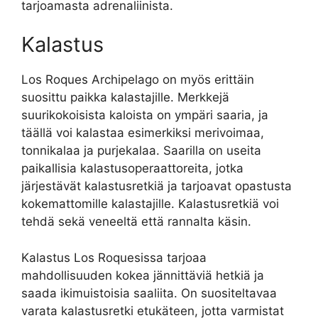
tarjoamasta adrenaliinista.
Kalastus
Los Roques Archipelago on myös erittäin
suosittu paikka kalastajille. Merkkejä
suurikokoisista kaloista on ympäri saaria, ja
täällä voi kalastaa esimerkiksi merivoimaa,
tonnikalaa ja purjekalaa. Saarilla on useita
paikallisia kalastusoperaattoreita, jotka
järjestävät kalastusretkiä ja tarjoavat opastusta
kokemattomille kalastajille. Kalastusretkiä voi
tehdä sekä veneeltä että rannalta käsin.
Kalastus Los Roquesissa tarjoaa
mahdollisuuden kokea jännittäviä hetkiä ja
saada ikimuistoisia saaliita. On suositeltavaa
varata kalastusretki etukäteen, jotta varmistat