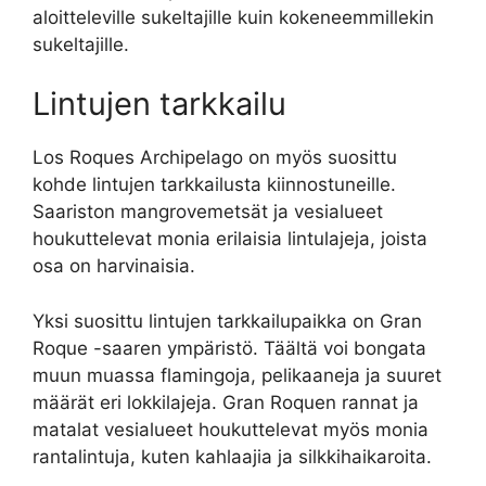
aloitteleville sukeltajille kuin kokeneemmillekin
sukeltajille.
Lintujen tarkkailu
Los Roques Archipelago on myös suosittu
kohde lintujen tarkkailusta kiinnostuneille.
Saariston mangrovemetsät ja vesialueet
houkuttelevat monia erilaisia lintulajeja, joista
osa on harvinaisia.
Yksi suosittu lintujen tarkkailupaikka on Gran
Roque -saaren ympäristö. Täältä voi bongata
muun muassa flamingoja, pelikaaneja ja suuret
määrät eri lokkilajeja. Gran Roquen rannat ja
matalat vesialueet houkuttelevat myös monia
rantalintuja, kuten kahlaajia ja silkkihaikaroita.