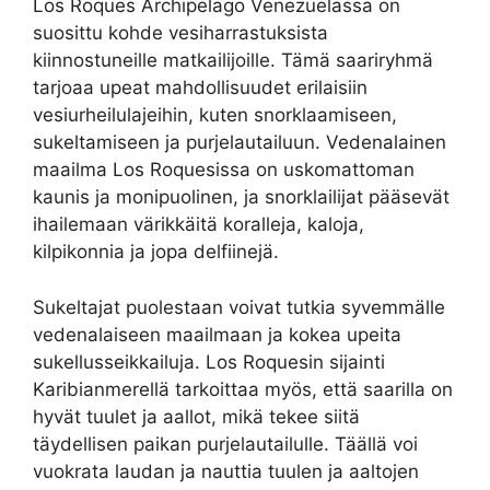
Los Roques Archipelago Venezuelassa on
suosittu kohde vesiharrastuksista
kiinnostuneille matkailijoille. Tämä saariryhmä
tarjoaa upeat mahdollisuudet erilaisiin
vesiurheilulajeihin, kuten snorklaamiseen,
sukeltamiseen ja purjelautailuun. Vedenalainen
maailma Los Roquesissa on uskomattoman
kaunis ja monipuolinen, ja snorklailijat pääsevät
ihailemaan värikkäitä koralleja, kaloja,
kilpikonnia ja jopa delfiinejä.
Sukeltajat puolestaan voivat tutkia syvemmälle
vedenalaiseen maailmaan ja kokea upeita
sukellusseikkailuja. Los Roquesin sijainti
Karibianmerellä tarkoittaa myös, että saarilla on
hyvät tuulet ja aallot, mikä tekee siitä
täydellisen paikan purjelautailulle. Täällä voi
vuokrata laudan ja nauttia tuulen ja aaltojen