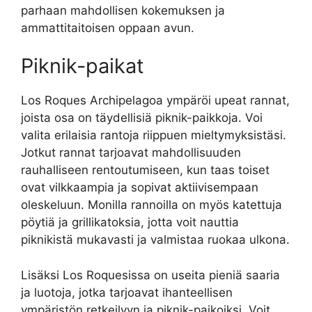
parhaan mahdollisen kokemuksen ja
ammattitaitoisen oppaan avun.
Piknik-paikat
Los Roques Archipelagoa ympäröi upeat rannat,
joista osa on täydellisiä piknik-paikkoja. Voi
valita erilaisia rantoja riippuen mieltymyksistäsi.
Jotkut rannat tarjoavat mahdollisuuden
rauhalliseen rentoutumiseen, kun taas toiset
ovat vilkkaampia ja sopivat aktiivisempaan
oleskeluun. Monilla rannoilla on myös katettuja
pöytiä ja grillikatoksia, jotta voit nauttia
piknikistä mukavasti ja valmistaa ruokaa ulkona.
Lisäksi Los Roquesissa on useita pieniä saaria
ja luotoja, jotka tarjoavat ihanteellisen
ympäristön retkeilyyn ja piknik-paikoiksi. Voit