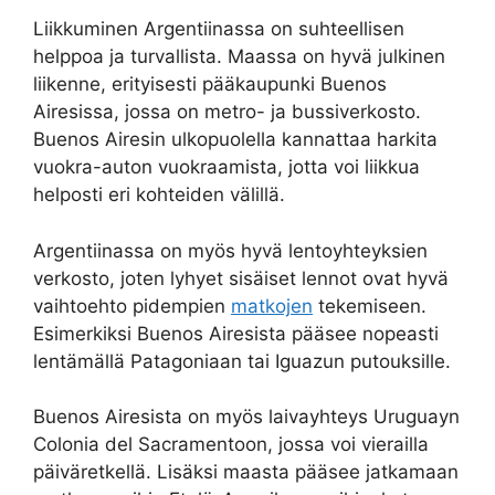
Liikkuminen Argentiinassa on suhteellisen
helppoa ja turvallista. Maassa on hyvä julkinen
liikenne, erityisesti pääkaupunki Buenos
Airesissa, jossa on metro- ja bussiverkosto.
Buenos Airesin ulkopuolella kannattaa harkita
vuokra-auton vuokraamista, jotta voi liikkua
helposti eri kohteiden välillä.
Argentiinassa on myös hyvä lentoyhteyksien
verkosto, joten lyhyet sisäiset lennot ovat hyvä
vaihtoehto pidempien
matkojen
tekemiseen.
Esimerkiksi Buenos Airesista pääsee nopeasti
lentämällä Patagoniaan tai Iguazun putouksille.
Buenos Airesista on myös laivayhteys Uruguayn
Colonia del Sacramentoon, jossa voi vierailla
päiväretkellä. Lisäksi maasta pääsee jatkamaan