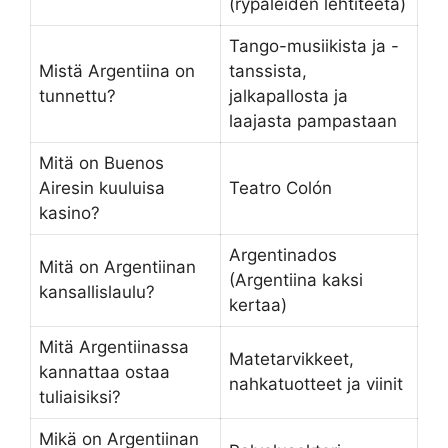
(rypäleiden lehtiteetä)
Tango-musiikista ja -
Mistä Argentiina on
tanssista,
tunnettu?
jalkapallosta ja
laajasta pampastaan
Mitä on Buenos
Airesin kuuluisa
Teatro Colón
kasino?
Argentinados
Mitä on Argentiinan
(Argentiina kaksi
kansallislaulu?
kertaa)
Mitä Argentiinassa
Matetarvikkeet,
kannattaa ostaa
nahkatuotteet ja viinit
tuliaisiksi?
Mikä on Argentiinan