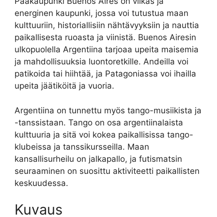
Pääkaupunki Buenos Aires on vilkas ja
energinen kaupunki, jossa voi tutustua maan
kulttuuriin, historiallisiin nähtävyyksiin ja nauttia
paikallisesta ruoasta ja viinistä. Buenos Airesin
ulkopuolella Argentiina tarjoaa upeita maisemia
ja mahdollisuuksia luontoretkille. Andeilla voi
patikoida tai hiihtää, ja Patagoniassa voi ihailla
upeita jäätiköitä ja vuoria.
Argentiina on tunnettu myös tango-musiikista ja
-tanssistaan. Tango on osa argentiinalaista
kulttuuria ja sitä voi kokea paikallisissa tango-
klubeissa ja tanssikursseilla. Maan
kansallisurheilu on jalkapallo, ja futismatsin
seuraaminen on suosittu aktiviteetti paikallisten
keskuudessa.
Kuvaus