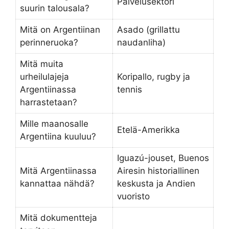
Palvelusektori
suurin talousala?
Mitä on Argentiinan
Asado (grillattu
perinneruoka?
naudanliha)
Mitä muita
urheilulajeja
Koripallo, rugby ja
Argentiinassa
tennis
harrastetaan?
Mille maanosalle
Etelä-Amerikka
Argentiina kuuluu?
Iguazú-jouset, Buenos
Mitä Argentiinassa
Airesin historiallinen
kannattaa nähdä?
keskusta ja Andien
vuoristo
Mitä dokumentteja