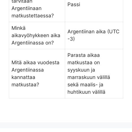
tarvitaan
Passi
Argentiinaan
matkustettaessa?
Minkä
Argentiinan aika (UTC
aikavyöhykkeen aika
-3)
Argentiinassa on?
Parasta aikaa
Mitä aikaa vuodesta
matkustaa on
Argentiinassa
syyskuun ja
kannattaa
marraskuun välillä
matkustaa?
sekä maalis- ja
huhtikuun välillä