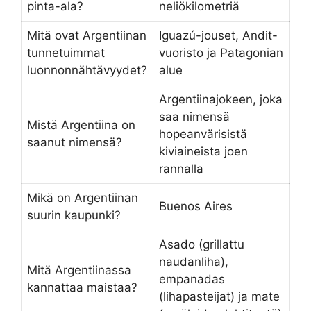
pinta-ala?
neliökilometriä
Mitä ovat Argentiinan
Iguazú-jouset, Andit-
tunnetuimmat
vuoristo ja Patagonian
luonnonnähtävyydet?
alue
Argentiinajokeen, joka
saa nimensä
Mistä Argentiina on
hopeanvärisistä
saanut nimensä?
kiviaineista joen
rannalla
Mikä on Argentiinan
Buenos Aires
suurin kaupunki?
Asado (grillattu
naudanliha),
Mitä Argentiinassa
empanadas
kannattaa maistaa?
(lihapasteijat) ja mate