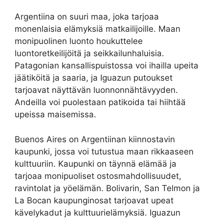
Argentiina on suuri maa, joka tarjoaa
monenlaisia elämyksiä matkailijoille. Maan
monipuolinen luonto houkuttelee
luontoretkeilijöitä ja seikkailunhaluisia.
Patagonian kansallispuistossa voi ihailla upeita
jäätiköitä ja saaria, ja Iguazun putoukset
tarjoavat näyttävän luonnonnähtävyyden.
Andeilla voi puolestaan patikoida tai hiihtää
upeissa maisemissa.
Buenos Aires on Argentiinan kiinnostavin
kaupunki, jossa voi tutustua maan rikkaaseen
kulttuuriin. Kaupunki on täynnä elämää ja
tarjoaa monipuoliset ostosmahdollisuudet,
ravintolat ja yöelämän. Bolivarin, San Telmon ja
La Bocan kaupunginosat tarjoavat upeat
kävelykadut ja kulttuurielämyksiä. Iguazun