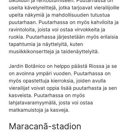
ulkoiluun ja rentoutumiseen. Puutarhassa on
useita kävelyreittejä, jotka tarjoavat vierailijoille
upeita näkymiä ja mahdollisuuden tutustua
puutarhaan. Puutarhassa on myös kahviloita ja
ravintoloita, joista voi ostaa virvokkeita ja
ruokia. Puutarhassa järjestetään myös erilaisia
tapahtumia ja näyttelyitä, kuten
musiikkikonsertteja ja taidenäyttelyitä.
Jardin Botânico on helppo päästä Riossa ja se
on avoinna ympäri vuoden. Puutarhassa on
myös opastettuja kierroksia, joiden avulla
vierailijat voivat oppia lisää puutarhasta ja sen
kasveista. Puutarhassa on myös
lahjatavaramyymälä, josta voi ostaa
matkamuistoja ja kasveja.
Maracanã-stadion