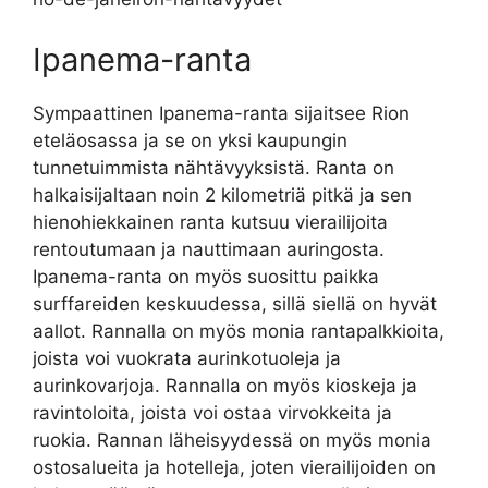
Ipanema-ranta
Sympaattinen Ipanema-ranta sijaitsee Rion
eteläosassa ja se on yksi kaupungin
tunnetuimmista nähtävyyksistä. Ranta on
halkaisijaltaan noin 2 kilometriä pitkä ja sen
hienohiekkainen ranta kutsuu vierailijoita
rentoutumaan ja nauttimaan auringosta.
Ipanema-ranta on myös suosittu paikka
surffareiden keskuudessa, sillä siellä on hyvät
aallot. Rannalla on myös monia rantapalkkioita,
joista voi vuokrata aurinkotuoleja ja
aurinkovarjoja. Rannalla on myös kioskeja ja
ravintoloita, joista voi ostaa virvokkeita ja
ruokia. Rannan läheisyydessä on myös monia
ostosalueita ja hotelleja, joten vierailijoiden on