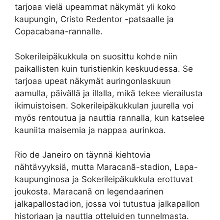
tarjoaa vielä upeammat näkymät yli koko
kaupungin, Cristo Redentor -patsaalle ja
Copacabana-rannalle.
Sokerileipäkukkula on suosittu kohde niin
paikallisten kuin turistienkin keskuudessa. Se
tarjoaa upeat näkymät auringonlaskuun
aamulla, päivällä ja illalla, mikä tekee vierailusta
ikimuistoisen. Sokerileipäkukkulan juurella voi
myös rentoutua ja nauttia rannalla, kun katselee
kauniita maisemia ja nappaa aurinkoa.
Rio de Janeiro on täynnä kiehtovia
nähtävyyksiä, mutta Maracanã-stadion, Lapa-
kaupunginosa ja Sokerileipäkukkula erottuvat
joukosta. Maracanã on legendaarinen
jalkapallostadion, jossa voi tutustua jalkapallon
historiaan ja nauttia otteluiden tunnelmasta.