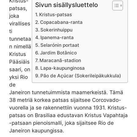
Kristus-
Sivun sisällysluettelo
patsas,
Kristus-patsas
joka
Copacabana-ranta
virallises
Sokerinhuippu
ti
Ipanema-ranta
tunnetaa
Selarónin portaat
n nimellä
Jardim Botânico
Kristus
Maracanã-stadion
Pääsiäis
Lapa-kaupunginosa
saari, on
Pão de Açúcar (Sokerileipäkukkula)
yksi Rio
de
Janeiron tunnetuimmista maamerkeistä. Tämä
38 metriä korkea patsas sijaitsee Corcovado-
vuorella ja se rakennettiin vuonna 1931. Kristus-
patsas on Brasiliaa edustavan Kristus Vapahtaja
-patsaan pienoismalli, joka sijaitsee Rio de
Janeiron kaupungissa.