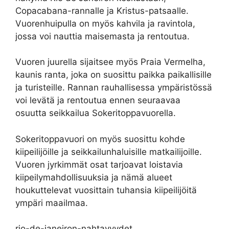
Copacabana-rannalle ja Kristus-patsaalle.
Vuorenhuipulla on myös kahvila ja ravintola,
jossa voi nauttia maisemasta ja rentoutua.
Vuoren juurella sijaitsee myös Praia Vermelha,
kaunis ranta, joka on suosittu paikka paikallisille
ja turisteille. Rannan rauhallisessa ympäristössä
voi levätä ja rentoutua ennen seuraavaa
osuutta seikkailua Sokeritoppavuorella.
Sokeritoppavuori on myös suosittu kohde
kiipeilijöille ja seikkailunhaluisille matkailijoille.
Vuoren jyrkimmät osat tarjoavat loistavia
kiipeilymahdollisuuksia ja nämä alueet
houkuttelevat vuosittain tuhansia kiipeilijöitä
ympäri maailmaa.
rio-de-janeiron-nahtavyydet