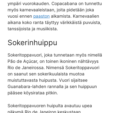
ympäri vuorokauden. Copacabana on tunnettu
myös karnevaaleistaan, joita pidetään joka
vuosi ennen
paaston
alkamista. Karnevaalien
aikana koko ranta täyttyy värikkäistä puvuista,
tanssijoista ja musiikista.
Sokerinhuippu
Sokeritoppavuori, joka tunnetaan myös nimellä
Pão de Açúcar, on toinen ikoninen nähtävyys
Rio de Janeirossa. Nimensä Sokeritoppavuori
on saanut sen sokerikuulaista muotoa
muistuttavasta huipusta. Vuori sijaitsee
Guanabara-lahden rannalla ja sen huippuun
pääsee köysirataa pitkin.
Sokeritoppavuoren huipulta avautuu upea
näkymä Rio de Janeiron keskustaan,