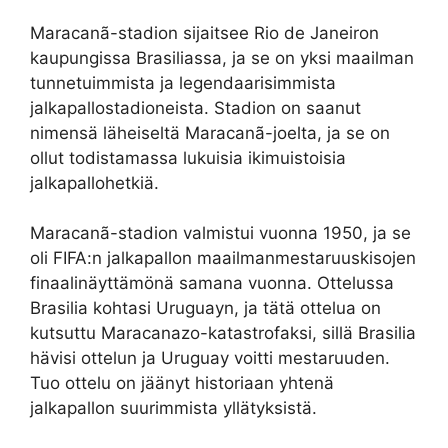
Maracanã-stadion sijaitsee Rio de Janeiron
kaupungissa Brasiliassa, ja se on yksi maailman
tunnetuimmista ja legendaarisimmista
jalkapallostadioneista. Stadion on saanut
nimensä läheiseltä Maracanã-joelta, ja se on
ollut todistamassa lukuisia ikimuistoisia
jalkapallohetkiä.
Maracanã-stadion valmistui vuonna 1950, ja se
oli FIFA:n jalkapallon maailmanmestaruuskisojen
finaalinäyttämönä samana vuonna. Ottelussa
Brasilia kohtasi Uruguayn, ja tätä ottelua on
kutsuttu Maracanazo-katastrofaksi, sillä Brasilia
hävisi ottelun ja Uruguay voitti mestaruuden.
Tuo ottelu on jäänyt historiaan yhtenä
jalkapallon suurimmista yllätyksistä.