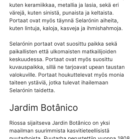
kuten keramiikkaa, metallia ja lasia, sekä eri
värejä, kuten sinistä, punaista ja keltaista.
Portaat ovat myös täynnä Selarónin aiheita,
kuten lintuja, kaloja, kasveja ja ihmishahmoja.
Selarónin portaat ovat suosittu paikka sekä
paikallisten että ulkomaisten matkailijoiden
keskuudessa. Portaat ovat myös suosittu
kuvauspaikka, sillä ne tarjoavat upean taustan
valokuville. Portaat houkuttelevat myös monia
taiteen ystäviä, jotka tulevat ihailemaan
Selarónin taidetta.
Jardim Botânico
Riossa sijaitseva Jardin Botânico on yksi
maailman suurimmista kasvitieteellisistä
puutarhoista. Puutarha perustettiin vuonna 1808