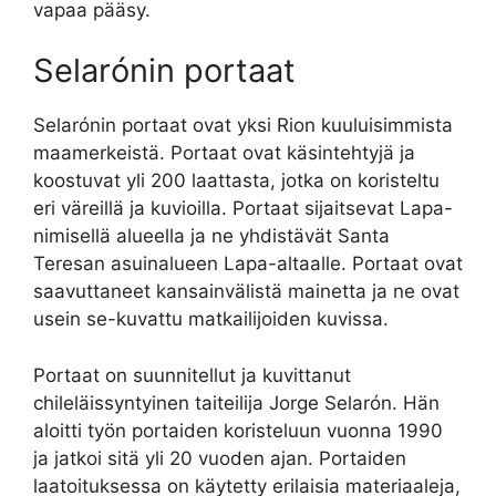
vapaa pääsy.
Selarónin portaat
Selarónin portaat ovat yksi Rion kuuluisimmista
maamerkeistä. Portaat ovat käsintehtyjä ja
koostuvat yli 200 laattasta, jotka on koristeltu
eri väreillä ja kuvioilla. Portaat sijaitsevat Lapa-
nimisellä alueella ja ne yhdistävät Santa
Teresan asuinalueen Lapa-altaalle. Portaat ovat
saavuttaneet kansainvälistä mainetta ja ne ovat
usein se-kuvattu matkailijoiden kuvissa.
Portaat on suunnitellut ja kuvittanut
chileläissyntyinen taiteilija Jorge Selarón. Hän
aloitti työn portaiden koristeluun vuonna 1990
ja jatkoi sitä yli 20 vuoden ajan. Portaiden
laatoituksessa on käytetty erilaisia materiaaleja,