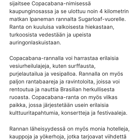
sijaitsee Copacabana-nimisessä
kaupunginosassa ja se ulottuu noin 4 kilometrin
matkan Ipaneman rannalta Sugarloaf-vuorelle.
Ranta on kuuluisa valkoisesta hiekastaan,
turkoosista vedestään ja upeista
auringonlaskuistaan.
Copacabana-rannalla voi harrastaa erilaisia ​​
vesiurheilulajeja, kuten surffausta,
purjelautailua ja vesipalloa. Rannalla on myös
paljon rantabaareja ja ravintoloita, joissa voi
rentoutua ja nauttia Brasilian herkullisesta
ruoasta. Copacabana-ranta on myös vilkas
paikka, jossa järjestetään usein erilaisia
kulttuuritapahtumia, konsertteja ja festivaaleja.
Rannan läheisyydessä on myös monia hotelleja,
kauppoja ja yökerhoja, jotka tarjoavat viihdettä