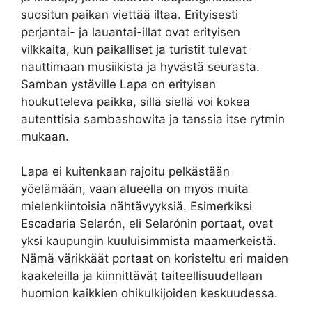
suositun paikan viettää iltaa. Erityisesti
perjantai- ja lauantai-illat ovat erityisen
vilkkaita, kun paikalliset ja turistit tulevat
nauttimaan musiikista ja hyvästä seurasta.
Samban ystäville Lapa on erityisen
houkutteleva paikka, sillä siellä voi kokea
autenttisia sambashowita ja tanssia itse rytmin
mukaan.
Lapa ei kuitenkaan rajoitu pelkästään
yöelämään, vaan alueella on myös muita
mielenkiintoisia nähtävyyksiä. Esimerkiksi
Escadaria Selarón, eli Selarónin portaat, ovat
yksi kaupungin kuuluisimmista maamerkeistä.
Nämä värikkäät portaat on koristeltu eri maiden
kaakeleilla ja kiinnittävät taiteellisuudellaan
huomion kaikkien ohikulkijoiden keskuudessa.