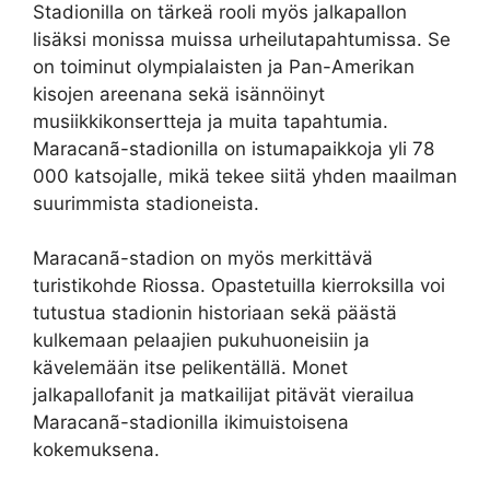
Stadionilla on tärkeä rooli myös jalkapallon
lisäksi monissa muissa urheilutapahtumissa. Se
on toiminut olympialaisten ja Pan-Amerikan
kisojen areenana sekä isännöinyt
musiikkikonsertteja ja muita tapahtumia.
Maracanã-stadionilla on istumapaikkoja yli 78
000 katsojalle, mikä tekee siitä yhden maailman
suurimmista stadioneista.
Maracanã-stadion on myös merkittävä
turistikohde Riossa. Opastetuilla kierroksilla voi
tutustua stadionin historiaan sekä päästä
kulkemaan pelaajien pukuhuoneisiin ja
kävelemään itse pelikentällä. Monet
jalkapallofanit ja matkailijat pitävät vierailua
Maracanã-stadionilla ikimuistoisena
kokemuksena.