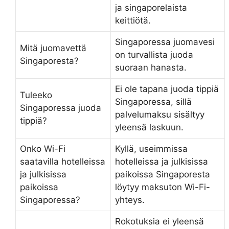
ja singaporelaista
keittiötä.
Singaporessa juomavesi
Mitä juomavettä
on turvallista juoda
Singaporesta?
suoraan hanasta.
Ei ole tapana juoda tippiä
Tuleeko
Singaporessa, sillä
Singaporessa juoda
palvelumaksu sisältyy
tippiä?
yleensä laskuun.
Onko Wi-Fi
Kyllä, useimmissa
saatavilla hotelleissa
hotelleissa ja julkisissa
ja julkisissa
paikoissa Singaporesta
paikoissa
löytyy maksuton Wi-Fi-
Singaporessa?
yhteys.
Rokotuksia ei yleensä