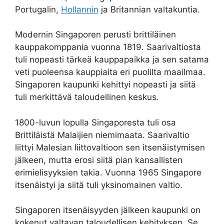
Portugalin,
Hollannin
ja Britannian valtakuntia.
Modernin Singaporen perusti brittiläinen
kauppakomppania vuonna 1819. Saarivaltiosta
tuli nopeasti tärkeä kauppapaikka ja sen satama
veti puoleensa kauppiaita eri puolilta maailmaa.
Singaporen kaupunki kehittyi nopeasti ja siitä
tuli merkittävä taloudellinen keskus.
1800-luvun lopulla Singaporesta tuli osa
Brittiläistä Malaijien niemimaata. Saarivaltio
liittyi Malesian liittovaltioon sen itsenäistymisen
jälkeen, mutta erosi siitä pian kansallisten
erimielisyyksien takia. Vuonna 1965 Singapore
itsenäistyi ja siitä tuli yksinomainen valtio.
Singaporen itsenäisyyden jälkeen kaupunki on
kokenut valtavan taloudellisen kehityksen. Se