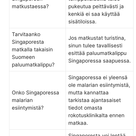
matkustaessa?
pukeutua peittävästi ja
kenkiä ei saa käyttää
sisätiloissa.
Tarvitaanko
Jos matkustat turistina,
Singaporesta
sinun tulee tavallisesti
matkalla takaisin
esittää paluumatkalippu
Suomeen
Singaporessa saapuessa.
paluumatkalippu?
Singaporessa ei yleensä
ole malarian esiintymistä,
Onko Singaporessa
mutta kannattaa
malarian
tarkistaa ajantasaiset
esiintymistä?
tiedot omasta
rokotusklinikalta ennen
matkaa.
Singaporesta voi lentää