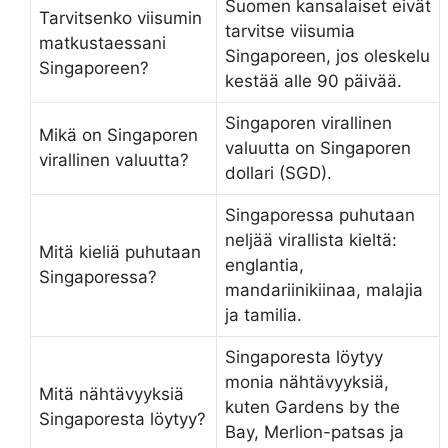
Suomen kansalaiset eivät
Tarvitsenko viisumin
tarvitse viisumia
matkustaessani
Singaporeen, jos oleskelu
Singaporeen?
kestää alle 90 päivää.
Singaporen virallinen
Mikä on Singaporen
valuutta on Singaporen
virallinen valuutta?
dollari (SGD).
Singaporessa puhutaan
neljää virallista kieltä:
Mitä kieliä puhutaan
englantia,
Singaporessa?
mandariinikiinaa, malajia
ja tamilia.
Singaporesta löytyy
monia nähtävyyksiä,
Mitä nähtävyyksiä
kuten Gardens by the
Singaporesta löytyy?
Bay, Merlion-patsas ja