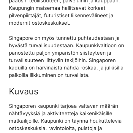
pääosin teollisuuteen, palveluihin ja kauppaan.
Kaupungin maisemaa hallitsevat korkeat
pilvenpiirtäjät, futuristiset liikennevälineet ja
modernit ostoskeskukset.
Singapore on myös tunnettu puhtaudestaan ja
hyvästä turvallisuudestaan. Kaupunkivaltioon on
panostettu paljon ympäristön siisteyteen ja
turvallisuuteen liittyviin tekijöihin. Singaporen
kaduilla on harvinaista nähdä roskaa, ja julkisilla
paikoilla liikkuminen on turvallista.
Kuvaus
Singaporen kaupunki tarjoaa valtavan määrän
nähtävyyksiä ja aktiviteetteja kaikenikäisille
matkailijoille. Kaupunki on täynnä houkuttelevia
ostoskeskuksia, ravintoloita, puistoja ja