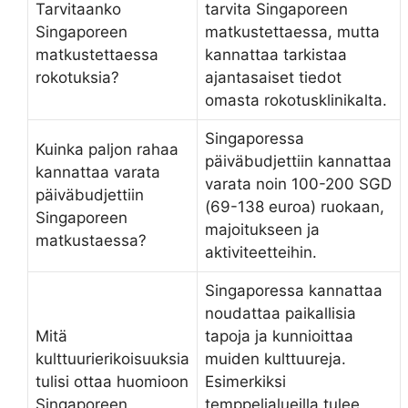
Tarvitaanko
tarvita Singaporeen
Singaporeen
matkustettaessa, mutta
matkustettaessa
kannattaa tarkistaa
rokotuksia?
ajantasaiset tiedot
omasta rokotusklinikalta.
Singaporessa
Kuinka paljon rahaa
päiväbudjettiin kannattaa
kannattaa varata
varata noin 100-200 SGD
päiväbudjettiin
(69-138 euroa) ruokaan,
Singaporeen
majoitukseen ja
matkustaessa?
aktiviteetteihin.
Singaporessa kannattaa
noudattaa paikallisia
Mitä
tapoja ja kunnioittaa
kulttuurierikoisuuksia
muiden kulttuureja.
tulisi ottaa huomioon
Esimerkiksi
Singaporeen
temppelialueilla tulee